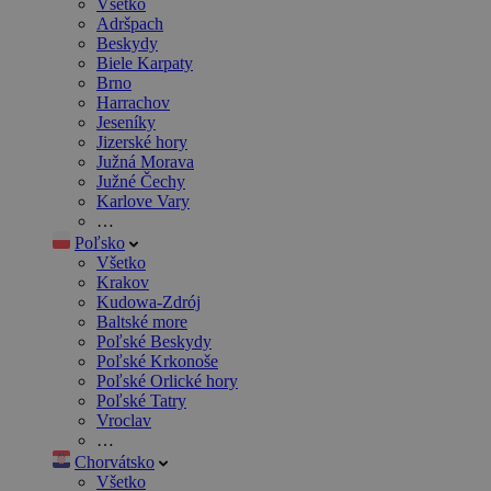
Všetko
Adršpach
Beskydy
Biele Karpaty
Brno
Harrachov
Jeseníky
Jizerské hory
Južná Morava
Južné Čechy
Karlove Vary
…
Poľsko
Všetko
Krakov
Kudowa-Zdrój
Baltské more
Poľské Beskydy
Poľské Krkonoše
Poľské Orlické hory
Poľské Tatry
Vroclav
…
Chorvátsko
Všetko