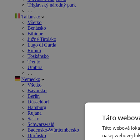
Triglavský národný park
…
Taliansko
Všetko
Benátsko
Bibione
Južné Tirolsko
Lago di Garda
Rimini
Toskánsko
Trento
Umbria
…
Nemecko
Všetko
Bavorsko
Berlín
Düsseldorf
Hamburg
Rujana
Táto webová
Sasko
Schwarzwald
Táto webová lokal
Bádensko-Württembersko
našej webovej lok
Durínsko