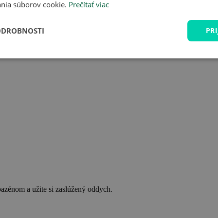
nia súborov cookie.
Prečítať viac
ODROBNOSTI
PRI
bazénom a užite si zaslúžený oddych.