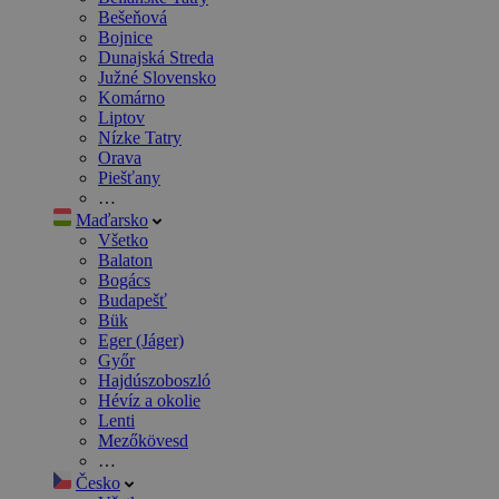
Bešeňová
Bojnice
Dunajská Streda
Južné Slovensko
Komárno
Liptov
Nízke Tatry
Orava
Piešťany
…
Maďarsko
Všetko
Balaton
Bogács
Budapešť
Bük
Eger (Jáger)
Győr
Hajdúszoboszló
Hévíz a okolie
Lenti
Mezőkövesd
…
Česko