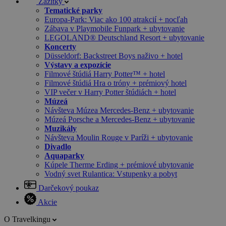
Zážitky
Tematické parky
Europa-Park: Viac ako 100 atrakcií + nocľah
Zábava v Playmobile Funpark + ubytovanie
LEGOLAND® Deutschland Resort + ubytovanie
Koncerty
Düsseldorf: Backstreet Boys naživo + hotel
Výstavy a expozície
Filmové štúdiá Harry Potter™ + hotel
Filmové štúdiá Hra o tróny + prémiový hotel
VIP večer v Harry Potter štúdiách + hotel
Múzeá
Návšteva Múzea Mercedes-Benz + ubytovanie
Múzeá Porsche a Mercedes-Benz + ubytovanie
Muzikály
Návšteva Moulin Rouge v Paríži + ubytovanie
Divadlo
Aquaparky
Kúpele Therme Erding + prémiové ubytovanie
Vodný svet Rulantica: Vstupenky a pobyt
Darčekový poukaz
Akcie
O Travelkingu