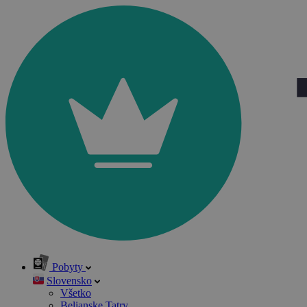
Pobyty
Slovensko
Všetko
Belianske Tatry