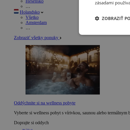
Hesensko
zásadami používa
…
Holandsko
Všetko
ZOBRAZIŤ P
Amsterdam
…
Zobraziť všetky ponuky
Oddýchnite si na wellness pobyte
Vyberte si wellness pobyt s vírivkou, saunou alebo termálnym 
Doprajte si oddych