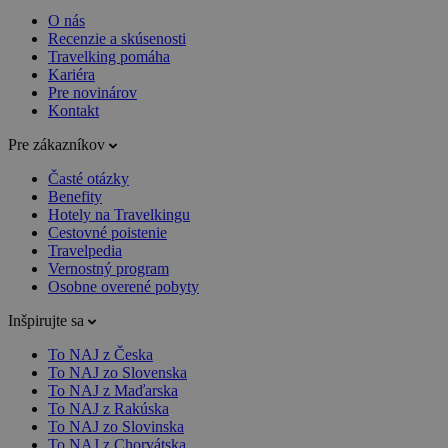
O nás
Recenzie a skúsenosti
Travelking pomáha
Kariéra
Pre novinárov
Kontakt
Pre zákazníkov
Časté otázky
Benefity
Hotely na Travelkingu
Cestovné poistenie
Travelpedia
Vernostný program
Osobne overené pobyty
Inšpirujte sa
To NAJ z Česka
To NAJ zo Slovenska
To NAJ z Maďarska
To NAJ z Rakúska
To NAJ zo Slovinska
To NAJ z Chorvátska