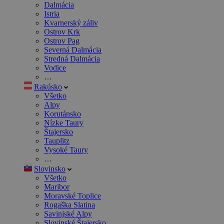
Dalmácia
Istria
Kvarnerský záliv
Ostrov Krk
Ostrov Pag
Severná Dalmácia
Stredná Dalmácia
Vodice
…
Rakúsko
Všetko
Alpy
Korutánsko
Nízke Taury
Štajersko
Tauplitz
Vysoké Taury
…
Slovinsko
Všetko
Maribor
Moravské Toplice
Rogaška Slatina
Savinjské Alpy
Slovinské Štajersko