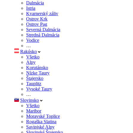
Dalmácia
Istria
Kvarnerský záliv
Ostrov Krk
Ostrov Pag
Severná Dalmácia
Stredná Dalmácia
Vodice
…
Rakúsko
Všetko
Alpy
Korutánsko
Nízke Taury
Štajersko
Tauplitz
Vysoké Taury
…
Slovinsko
Všetko
Maribor
Moravské Toplice
Rogaška Slatina
Savinjské Alpy
Slovinské Štajersko