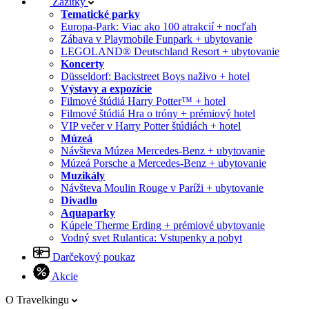
Zážitky
Tematické parky
Europa-Park: Viac ako 100 atrakcií + nocľah
Zábava v Playmobile Funpark + ubytovanie
LEGOLAND® Deutschland Resort + ubytovanie
Koncerty
Düsseldorf: Backstreet Boys naživo + hotel
Výstavy a expozície
Filmové štúdiá Harry Potter™ + hotel
Filmové štúdiá Hra o tróny + prémiový hotel
VIP večer v Harry Potter štúdiách + hotel
Múzeá
Návšteva Múzea Mercedes-Benz + ubytovanie
Múzeá Porsche a Mercedes-Benz + ubytovanie
Muzikály
Návšteva Moulin Rouge v Paríži + ubytovanie
Divadlo
Aquaparky
Kúpele Therme Erding + prémiové ubytovanie
Vodný svet Rulantica: Vstupenky a pobyt
Darčekový poukaz
Akcie
O Travelkingu