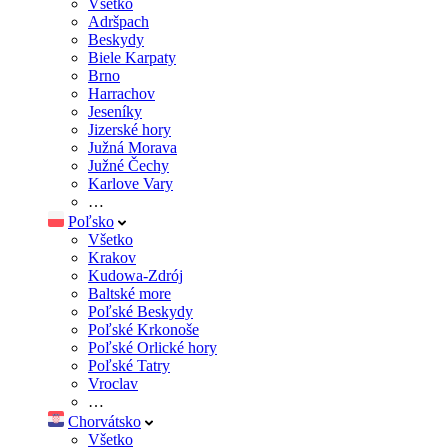
Všetko
Adršpach
Beskydy
Biele Karpaty
Brno
Harrachov
Jeseníky
Jizerské hory
Južná Morava
Južné Čechy
Karlove Vary
…
Poľsko
Všetko
Krakov
Kudowa-Zdrój
Baltské more
Poľské Beskydy
Poľské Krkonoše
Poľské Orlické hory
Poľské Tatry
Vroclav
…
Chorvátsko
Všetko