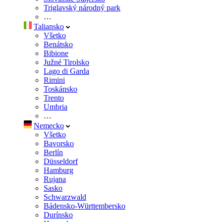
Triglavský národný park
…
Taliansko
Všetko
Benátsko
Bibione
Južné Tirolsko
Lago di Garda
Rimini
Toskánsko
Trento
Umbria
…
Nemecko
Všetko
Bavorsko
Berlín
Düsseldorf
Hamburg
Rujana
Sasko
Schwarzwald
Bádensko-Württembersko
Durínsko