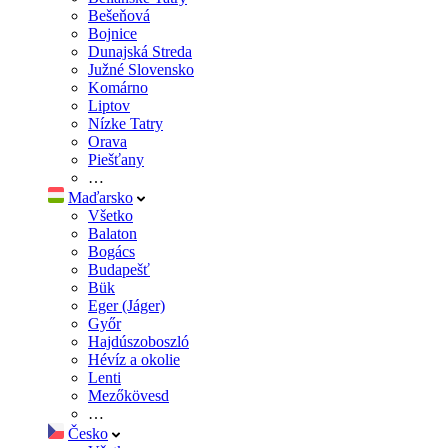
Bešeňová
Bojnice
Dunajská Streda
Južné Slovensko
Komárno
Liptov
Nízke Tatry
Orava
Piešťany
…
Maďarsko
Všetko
Balaton
Bogács
Budapešť
Bük
Eger (Jáger)
Győr
Hajdúszoboszló
Hévíz a okolie
Lenti
Mezőkövesd
…
Česko