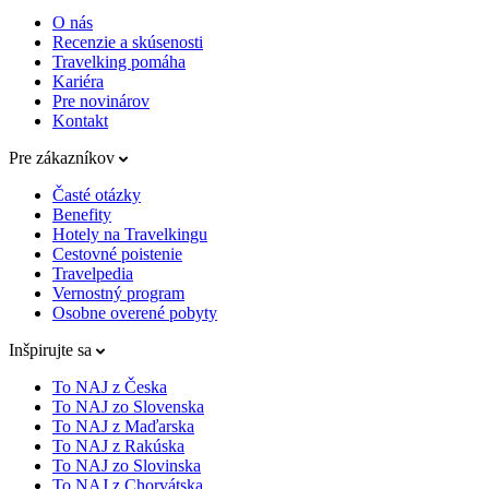
O nás
Recenzie a skúsenosti
Travelking pomáha
Kariéra
Pre novinárov
Kontakt
Pre zákazníkov
Časté otázky
Benefity
Hotely na Travelkingu
Cestovné poistenie
Travelpedia
Vernostný program
Osobne overené pobyty
Inšpirujte sa
To NAJ z Česka
To NAJ zo Slovenska
To NAJ z Maďarska
To NAJ z Rakúska
To NAJ zo Slovinska
To NAJ z Chorvátska