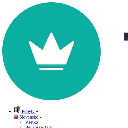
Pobyty
Slovensko
Všetko
Belianske Tatry