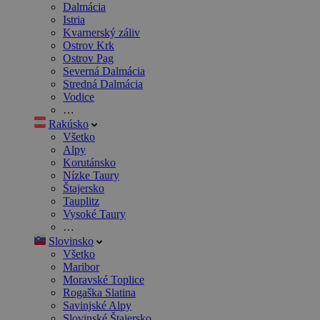
Dalmácia
Istria
Kvarnerský záliv
Ostrov Krk
Ostrov Pag
Severná Dalmácia
Stredná Dalmácia
Vodice
…
Rakúsko
Všetko
Alpy
Korutánsko
Nízke Taury
Štajersko
Tauplitz
Vysoké Taury
…
Slovinsko
Všetko
Maribor
Moravské Toplice
Rogaška Slatina
Savinjské Alpy
Slovinské Štajersko