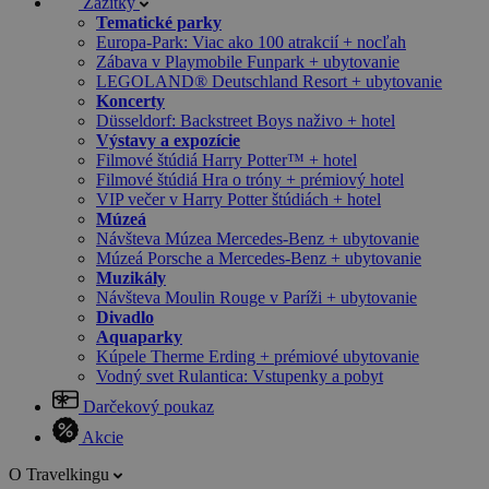
Zážitky
Tematické parky
Europa-Park: Viac ako 100 atrakcií + nocľah
Zábava v Playmobile Funpark + ubytovanie
LEGOLAND® Deutschland Resort + ubytovanie
Koncerty
Düsseldorf: Backstreet Boys naživo + hotel
Výstavy a expozície
Filmové štúdiá Harry Potter™ + hotel
Filmové štúdiá Hra o tróny + prémiový hotel
VIP večer v Harry Potter štúdiách + hotel
Múzeá
Návšteva Múzea Mercedes-Benz + ubytovanie
Múzeá Porsche a Mercedes-Benz + ubytovanie
Muzikály
Návšteva Moulin Rouge v Paríži + ubytovanie
Divadlo
Aquaparky
Kúpele Therme Erding + prémiové ubytovanie
Vodný svet Rulantica: Vstupenky a pobyt
Darčekový poukaz
Akcie
O Travelkingu