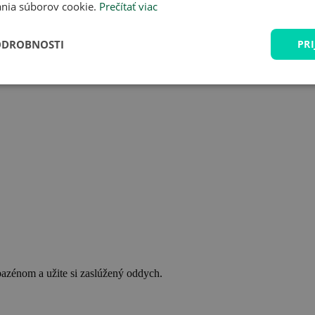
nia súborov cookie.
Prečítať viac
ODROBNOSTI
PRI
bazénom a užite si zaslúžený oddych.