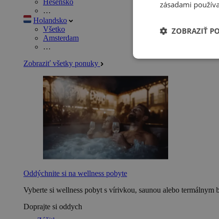
Hesensko
zásadami používa
…
Holandsko
Všetko
ZOBRAZIŤ P
Amsterdam
…
Zobraziť všetky ponuky
Oddýchnite si na wellness pobyte
Vyberte si wellness pobyt s vírivkou, saunou alebo termálnym 
Doprajte si oddych