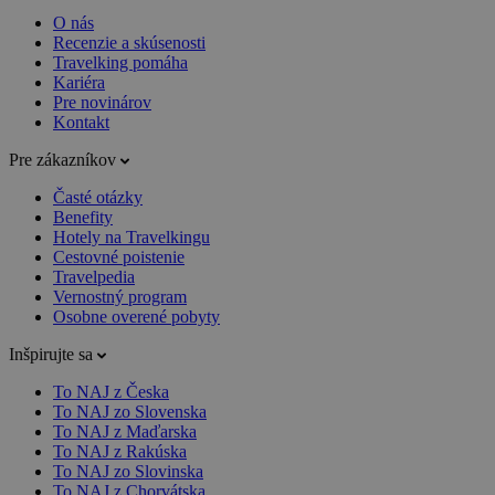
O nás
Recenzie a skúsenosti
Travelking pomáha
Kariéra
Pre novinárov
Kontakt
Pre zákazníkov
Časté otázky
Benefity
Hotely na Travelkingu
Cestovné poistenie
Travelpedia
Vernostný program
Osobne overené pobyty
Inšpirujte sa
To NAJ z Česka
To NAJ zo Slovenska
To NAJ z Maďarska
To NAJ z Rakúska
To NAJ zo Slovinska
To NAJ z Chorvátska