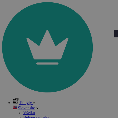
Pobyty
Slovensko
Všetko
Belianske Tatry