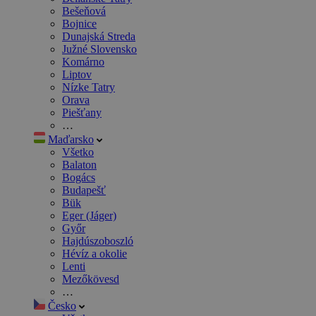
Bešeňová
Bojnice
Dunajská Streda
Južné Slovensko
Komárno
Liptov
Nízke Tatry
Orava
Piešťany
…
Maďarsko
Všetko
Balaton
Bogács
Budapešť
Bük
Eger (Jáger)
Győr
Hajdúszoboszló
Hévíz a okolie
Lenti
Mezőkövesd
…
Česko