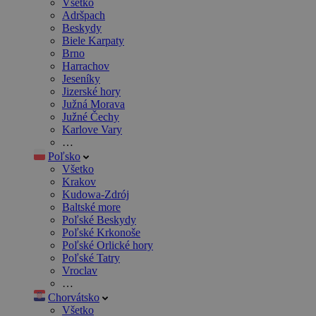
Všetko
Adršpach
Beskydy
Biele Karpaty
Brno
Harrachov
Jeseníky
Jizerské hory
Južná Morava
Južné Čechy
Karlove Vary
…
Poľsko
Všetko
Krakov
Kudowa-Zdrój
Baltské more
Poľské Beskydy
Poľské Krkonoše
Poľské Orlické hory
Poľské Tatry
Vroclav
…
Chorvátsko
Všetko