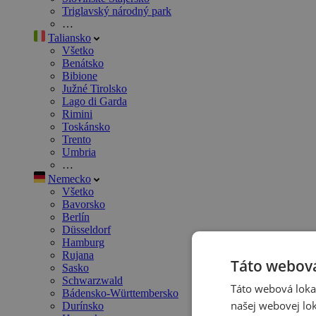
Triglavský národný park
…
Taliansko
Všetko
Benátsko
Bibione
Južné Tirolsko
Lago di Garda
Rimini
Toskánsko
Trento
Umbria
…
Nemecko
Všetko
Bavorsko
Berlín
Düsseldorf
Hamburg
Rujana
Táto webová
Sasko
Schwarzwald
Táto webová lokal
Bádensko-Württembersko
našej webovej lok
Durínsko