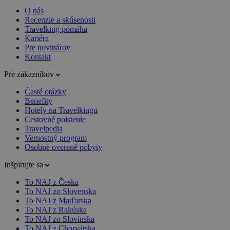
O nás
Recenzie a skúsenosti
Travelking pomáha
Kariéra
Pre novinárov
Kontakt
Pre zákazníkov
Časté otázky
Benefity
Hotely na Travelkingu
Cestovné poistenie
Travelpedia
Vernostný program
Osobne overené pobyty
Inšpirujte sa
To NAJ z Česka
To NAJ zo Slovenska
To NAJ z Maďarska
To NAJ z Rakúska
To NAJ zo Slovinska
To NAJ z Chorvátska