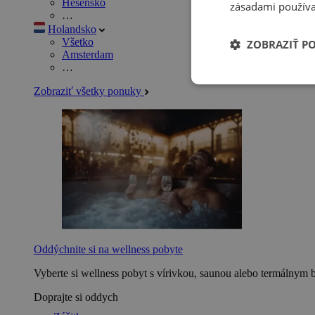
Hesensko
zásadami používa
…
Holandsko
Všetko
ZOBRAZIŤ P
Amsterdam
…
Zobraziť všetky ponuky
Oddýchnite si na wellness pobyte
Vyberte si wellness pobyt s vírivkou, saunou alebo termálnym 
Doprajte si oddych