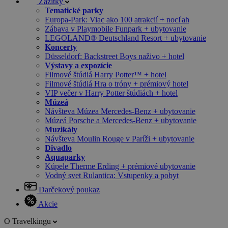
Zážitky
Tematické parky
Europa-Park: Viac ako 100 atrakcií + nocľah
Zábava v Playmobile Funpark + ubytovanie
LEGOLAND® Deutschland Resort + ubytovanie
Koncerty
Düsseldorf: Backstreet Boys naživo + hotel
Výstavy a expozície
Filmové štúdiá Harry Potter™ + hotel
Filmové štúdiá Hra o tróny + prémiový hotel
VIP večer v Harry Potter štúdiách + hotel
Múzeá
Návšteva Múzea Mercedes-Benz + ubytovanie
Múzeá Porsche a Mercedes-Benz + ubytovanie
Muzikály
Návšteva Moulin Rouge v Paríži + ubytovanie
Divadlo
Aquaparky
Kúpele Therme Erding + prémiové ubytovanie
Vodný svet Rulantica: Vstupenky a pobyt
Darčekový poukaz
Akcie
O Travelkingu