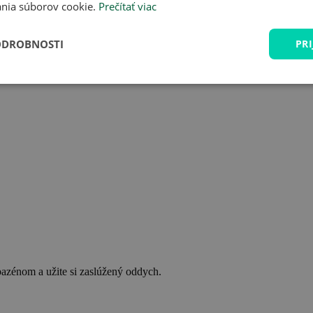
nia súborov cookie.
Prečítať viac
ODROBNOSTI
PRI
bazénom a užite si zaslúžený oddych.