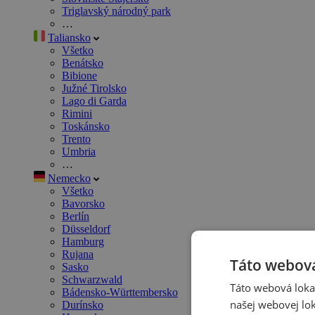
Triglavský národný park
…
Taliansko
Všetko
Benátsko
Bibione
Južné Tirolsko
Lago di Garda
Rimini
Toskánsko
Trento
Umbria
…
Nemecko
Všetko
Bavorsko
Berlín
Düsseldorf
Hamburg
Rujana
Táto webová
Sasko
Schwarzwald
Táto webová lokal
Bádensko-Württembersko
našej webovej lok
Durínsko