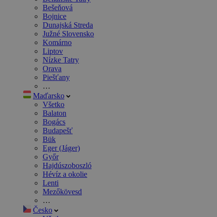
Bešeňová
Bojnice
Dunajská Streda
Južné Slovensko
Komárno
Liptov
Nízke Tatry
Orava
Piešťany
…
Maďarsko
Všetko
Balaton
Bogács
Budapešť
Bük
Eger (Jáger)
Győr
Hajdúszoboszló
Hévíz a okolie
Lenti
Mezőkövesd
…
Česko