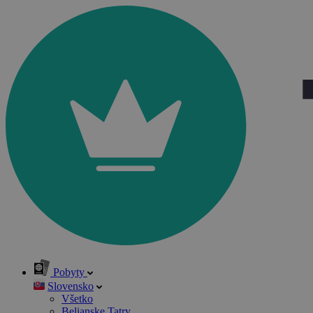
Pobyty
Slovensko
Všetko
Belianske Tatry