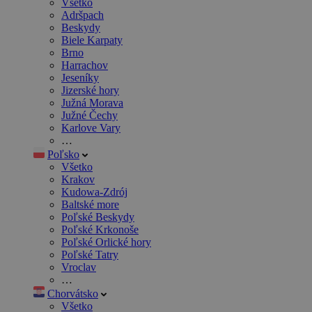
Všetko
Adršpach
Beskydy
Biele Karpaty
Brno
Harrachov
Jeseníky
Jizerské hory
Južná Morava
Južné Čechy
Karlove Vary
…
Poľsko
Všetko
Krakov
Kudowa-Zdrój
Baltské more
Poľské Beskydy
Poľské Krkonoše
Poľské Orlické hory
Poľské Tatry
Vroclav
…
Chorvátsko
Všetko