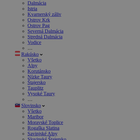
Dalmácia
Istria
Kvarnerský záliv
Ostrov Krk
Ostrov Pag
Severná Dalmácia
Stredná Dalmácia
Vodice
…
Rakúsko
Všetko
Alpy
Korutánsko
Nízke Taury
Štajersko
Tauplitz
Vysoké Taury
…
Slovinsko
Všetko
Maribor
Moravské Toplice
Rogaška Slatina
Savinjské Alpy
Slovinské Štajersko