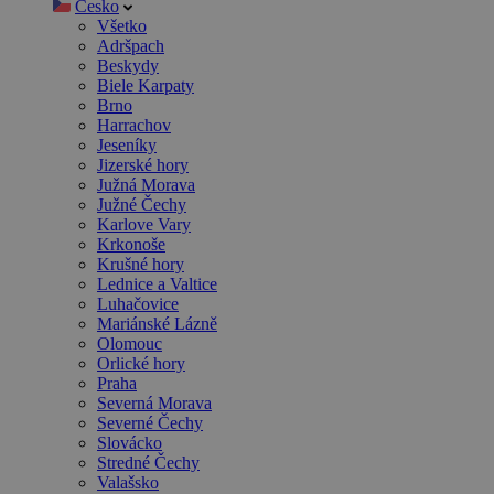
Česko
Všetko
Adršpach
Beskydy
Biele Karpaty
Brno
Harrachov
Jeseníky
Jizerské hory
Južná Morava
Južné Čechy
Karlove Vary
Krkonoše
Krušné hory
Lednice a Valtice
Luhačovice
Mariánské Lázně
Olomouc
Orlické hory
Praha
Severná Morava
Severné Čechy
Slovácko
Stredné Čechy
Valašsko