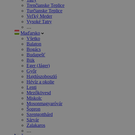
Trenčianske Teplice
Turčianske Teplice
Veľký Meder
Vysoké Tatry
…
Maďarsko
Všetko
Balaton
Bogács
Budapešť
Bük
Eger (Jáger)
Győr
Hajdúszoboszló
Hévíz a okolie
Lenti
Mezőkövesd
Miskolc
Mosonmagyaróvár
Šopron
Szentgotthárd
Sárvár
Zalakaros
…