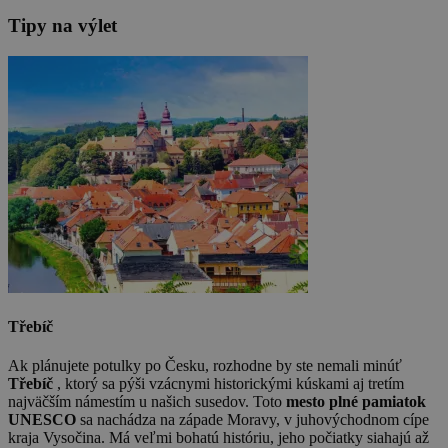
Tipy na výlet
Třebíč
Ak plánujete potulky po Česku, rozhodne by ste nemali minúť
Třebíč
, ktorý sa pýši vzácnymi historickými kúskami aj tretím
najväčším námestím u našich susedov. Toto
mesto plné pamiatok
UNESCO
sa nachádza na západe Moravy, v juhovýchodnom cípe
kraja Vysočina. Má veľmi bohatú históriu, jeho počiatky siahajú až