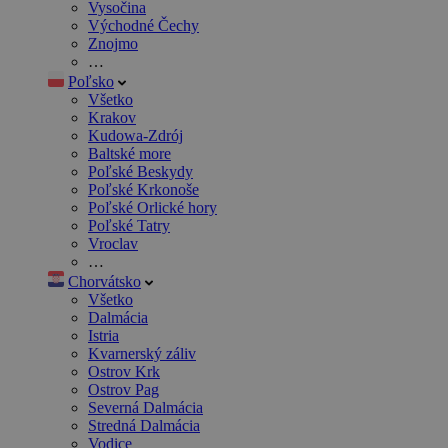
Vysočina
Východné Čechy
Znojmo
…
Poľsko
Všetko
Krakov
Kudowa-Zdrój
Baltské more
Poľské Beskydy
Poľské Krkonoše
Poľské Orlické hory
Poľské Tatry
Vroclav
…
Chorvátsko
Všetko
Dalmácia
Istria
Kvarnerský záliv
Ostrov Krk
Ostrov Pag
Severná Dalmácia
Stredná Dalmácia
Vodice