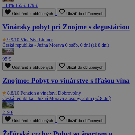
- 13%
155 €
179 €
Odstrániť z obľúbených
Uložiť do obľúbených
Vinársky pobyt pri Znojme s degustáciou
9.9/10
Vinařství Lintner
Česká republika - Južná Morava
0 osôb, 0 dní (až 8 dní)
95 €
Odstrániť z obľúbených
Uložiť do obľúbených
Znojmo: Pobyt vo vinárstve s fľašou vína
8.8/10
Penzion a vinařství Dobrovolný
Česká republika - Južná Morava
2 osoby, 2 dni (až 8 dní)
219 €
Odstrániť z obľúbených
Uložiť do obľúbených
Žďárské vrchy: Pobyt so športom a