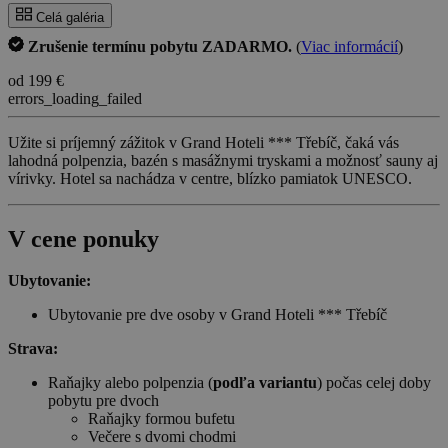
Celá galéria
Zrušenie termínu pobytu ZADARMO.
(
Viac informácií
)
od 199 €
errors_loading_failed
Užite si príjemný zážitok v Grand Hoteli *** Třebíč, čaká vás
lahodná polpenzia, bazén s masážnymi tryskami a možnosť sauny aj
vírivky. Hotel sa nachádza v centre, blízko pamiatok UNESCO.
V cene ponuky
Ubytovanie:
Ubytovanie pre dve osoby v Grand Hoteli *** Třebíč
Strava:
Raňajky alebo polpenzia (
podľa variantu
) počas celej doby
pobytu pre dvoch
Raňajky formou bufetu
Večere s dvomi chodmi