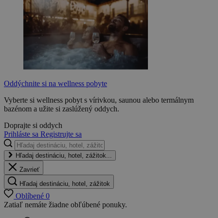
Oddýchnite si na wellness pobyte
Vyberte si wellness pobyt s vírivkou, saunou alebo termálnym
bazénom a užite si zaslúžený oddych.
Doprajte si oddych
Prihláste sa
Registrujte sa
Hľadaj destináciu, hotel, zážitok...
Zavrieť
Hľadaj destináciu, hotel, zážitok
Oblíbené
0
Zatiaľ nemáte žiadne obľúbené ponuky.