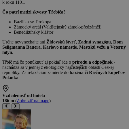
k roku 1101.
Čo patrí medzi skvosty Třebíča?
Bazilika sv. Prokopa
Zámocký areál (Valdštejnský zámok-předzámčí)
Benediktínsky kláštor
Určite nevynechajte ani
Židovskú štvrť, Zadnú synagógu, Dom
Seligmanna Bauera, Karlovo námestie, Mestskú vežu a Veterný
mlyn
.
Třbíč má čo ponúknuť aj pokiaľ ide o
prírodu a odpočinok
-
nachádza sa v jednej z ekologicky najčistejších oblastí Českej
republiky. Za relaxáciou zamierte do
bazéna či Riečnych kúpeľov
Polanka
.
Vzdialenosť od hotela
186 m
(
Zobraziť na mape
)