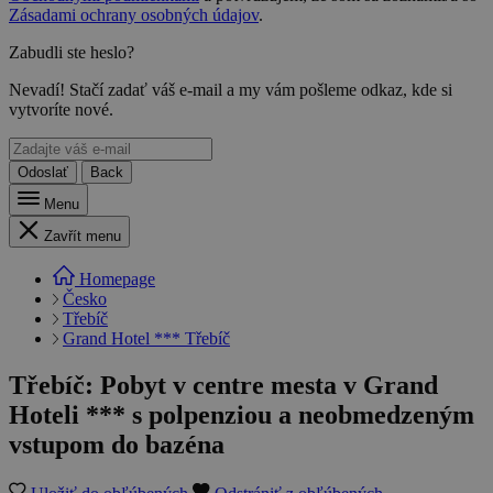
Zásadami ochrany osobných údajov
.
Zabudli ste heslo?
Nevadí! Stačí zadať váš e-mail a my vám pošleme odkaz, kde si
vytvoríte nové.
Odoslať
Back
Menu
Zavřít menu
Homepage
Česko
Třebíč
Grand Hotel *** Třebíč
Třebíč: Pobyt v centre mesta v Grand
Hoteli *** s polpenziou a neobmedzeným
vstupom do bazéna