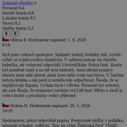
Zobrazit všechny
Personál
9,4
Interiér hotela
8,8
Lokalita hotela
9,5
Strava
9,2
Služby hotela
9,2
Milena P.
Hodnotenie napísané: 1. 6. 2026
8/10
Byli jsme celkově spokojeni. Snídaně: bohatý švédský stůl, večeře:
výběr ze 4 jídel (velice chutných). V zařízení pokoje mi chyběla
lednička, ale vybavení odpovídá 3 hvězdičkám. Pokoj čistý. Bazén
byl poměrně malý a na mě dost hluboký. Jsem střední postavy
musela jsem stále plavat, jinak jsem měla vodu nad hlavu. U bazénu
nebyla lehátka a tak jsem si neměla kde odpočinout. Škoda, že se
nepůjčovaly župany. Uvítala bych i vířivku. Personál byl ochotný,
ale zase škoda, že restaurace zavírala ve22.00 hod. Město a okolí je
velice hezké a procházky velice příjemné.
Helena H.
Hodnotenie napísané: 29. 5. 2026
10/10
Spokojenost, pobyt odpovídal popisu. Poskytnuté služby v pořádku,
personál ochotný, vstřícný. Tipy na výlet: Židovská čtvrť Třebíč;