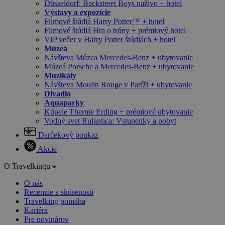
Düsseldorf: Backstreet Boys naživo + hotel
Výstavy a expozície
Filmové štúdiá Harry Potter™ + hotel
Filmové štúdiá Hra o tróny + prémiový hotel
VIP večer v Harry Potter štúdiách + hotel
Múzeá
Návšteva Múzea Mercedes-Benz + ubytovanie
Múzeá Porsche a Mercedes-Benz + ubytovanie
Muzikály
Návšteva Moulin Rouge v Paríži + ubytovanie
Divadlo
Aquaparky
Kúpele Therme Erding + prémiové ubytovanie
Vodný svet Rulantica: Vstupenky a pobyt
Darčekový poukaz
Akcie
O Travelkingu
O nás
Recenzie a skúsenosti
Travelking pomáha
Kariéra
Pre novinárov