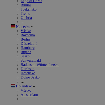
Lago di Garda
Rimini
Toskánsko
Trento
Umbria
…
Nemecko
Všetko
Bavorsko
Berlín
Düsseldorf
Hamburg
Rujana
Sasko
Schwarzwald
Bádensko-Württembersko
Durínsko
Hesensko
Dolné Sasko
…
Holandsko
Všetko
Amsterdam
…