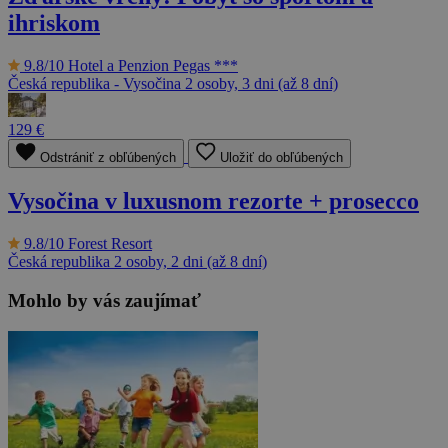
ihriskom
9.8/10
Hotel a Penzion Pegas ***
Česká republika - Vysočina
2 osoby, 3 dni (až 8 dní)
129 €
Odstrániť z obľúbených
Uložiť do obľúbených
Vysočina v luxusnom rezorte + prosecco
9.8/10
Forest Resort
Česká republika
2 osoby, 2 dni (až 8 dní)
Mohlo by vás zaujímať