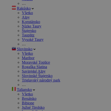
…
Rakúsko
Všetko
Alpy
Korutánsko
Nízke Taury
Štajersko
Tauplitz
Vysoké Taury
…
Slovinsko
Všetko
Maribor
Moravské Toplice
Rogaška Slatina
Savinjské Alpy
Slovinské Štajersko
Triglavský národný park
…
Taliansko
Všetko
Benátsko
Bibione
Južné Tirolsko