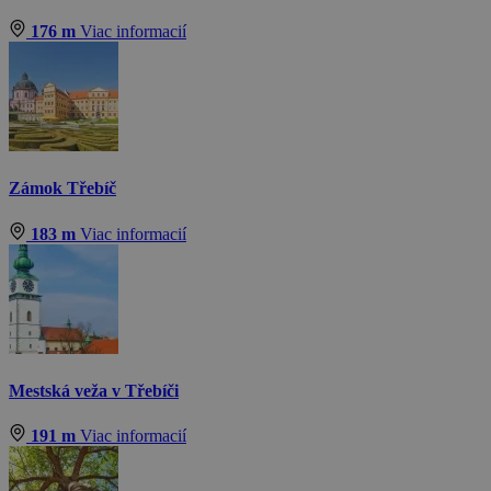
176 m
Viac informacií
Zámok Třebíč
183 m
Viac informacií
Mestská veža v Třebíči
191 m
Viac informacií