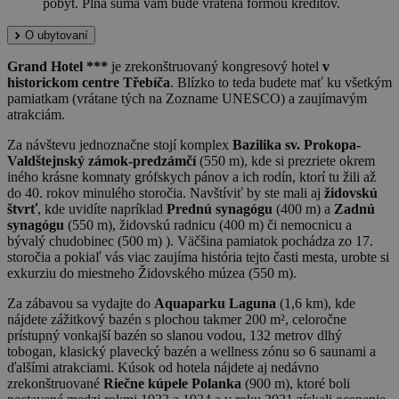
pobyt. Plná suma vám bude vrátená formou kreditov.
O ubytovaní
Grand Hotel ***
je zrekonštruovaný kongresový hotel
v
historickom centre Třebíča
. Blízko to teda budete mať ku všetkým
pamiatkam (vrátane tých na Zozname UNESCO) a zaujímavým
atrakciám.
Za návštevu jednoznačne stojí komplex
Bazilika sv. Prokopa-
Valdštejnský zámok-predzámčí
(550 m), kde si prezriete okrem
iného krásne komnaty grófskych pánov a ich rodín, ktorí tu žili až
do 40. rokov minulého storočia. Navštíviť by ste mali aj
židovskú
štvrť
, kde uvidíte napríklad
Prednú synagógu
(400 m) a
Zadnú
synagógu
(550 m), židovskú radnicu (400 m) či nemocnicu a
bývalý chudobinec (500 m) ). Väčšina pamiatok pochádza zo 17.
storočia a pokiaľ vás viac zaujíma história tejto časti mesta, urobte si
exkurziu do miestneho Židovského múzea (550 m).
Za zábavou sa vydajte do
Aquaparku Laguna
(1,6 km), kde
nájdete zážitkový bazén s plochou takmer 200 m², celoročne
prístupný vonkajší bazén so slanou vodou, 132 metrov dlhý
tobogan, klasický plavecký bazén a wellness zónu so 6 saunami a
ďalšími atrakciami. Kúsok od hotela nájdete aj nedávno
zrekonštruované
Riečne kúpele Polanka
(900 m), ktoré boli