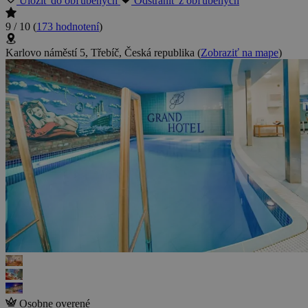
Uložiť do obľúbených
Odstrániť z obľúbených
9 / 10
(
173 hodnotení
)
Karlovo náměstí 5, Třebíč, Česká republika
(
Zobraziť na mape
)
Osobne overené