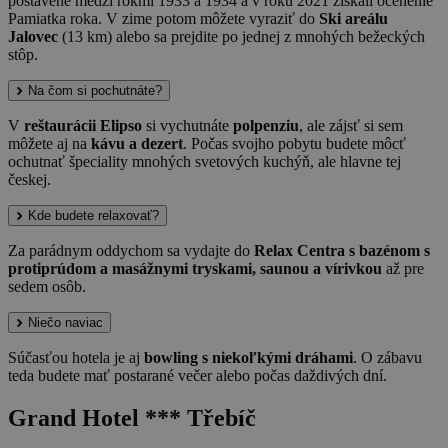
postavené medzi rokmi 1933 a 1934 a v roku 2021 získali ocenenie
Pamiatka roka. V zime potom môžete vyraziť do
Ski areálu
Jalovec
(13 km) alebo sa prejdite po jednej z mnohých bežeckých
stôp.
Na čom si pochutnáte?
V
reštaurácii Elipso
si vychutnáte
polpenziu
, ale zájsť si sem
môžete aj na
kávu a dezert
. Počas svojho pobytu budete môcť
ochutnať špeciality mnohých svetových kuchýň, ale hlavne tej
českej.
Kde budete relaxovať?
Za parádnym oddychom sa vydajte do
Relax Centra s bazénom s
protiprúdom a masážnymi tryskami, saunou a vírivkou
až pre
sedem osôb.
Niečo naviac
Súčasťou hotela je aj
bowling s niekoľkými dráhami
. O zábavu
teda budete mať postarané večer alebo počas daždivých dní.
Grand Hotel *** Třebíč