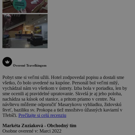
Overené Travelkingom
Pobyt sme si veľmi užili. Hotel zodpovedal popisu a dostali sme
všetko, čo bolo uvedené na kupóne. Personál bol veľmi milý,
vychádzal nám vo všetkom v ústrety. Izba bola v poriadku, len by
sme ocenili aj pravidelné upratovanie. Skvelá je aj jeho poloha,
nachádza sa kúsok od stanice, a pritom priamo v centre. Na
návštevu môžeme odporučiť Masarykovu vyhliadku, židovskú
štvrť, baziliku sv. Prokopa a tiež množstvo úžasných kaviarní v
Třebíči.
Prečítajte si celú recenziu
Markéta Zuziaková - Obchodný tím
Osobne overené v: Marci 2022