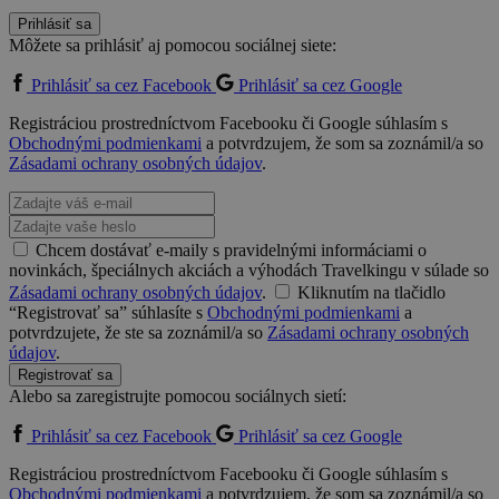
Prihlásiť sa
Môžete sa prihlásiť aj pomocou sociálnej siete:
Prihlásiť sa cez Facebook
Prihlásiť sa cez Google
Registráciou prostredníctvom Facebooku či Google súhlasím s
Obchodnými podmienkami
a potvrdzujem, že som sa zoznámil/a so
Zásadami ochrany osobných údajov
.
Chcem dostávať e-maily s pravidelnými informáciami o
novinkách, špeciálnych akciách a výhodách Travelkingu v súlade so
Zásadami ochrany osobných údajov
.
Kliknutím na tlačidlo
“Registrovať sa” súhlasíte s
Obchodnými podmienkami
a
potvrdzujete, že ste sa zoznámil/a so
Zásadami ochrany osobných
údajov
.
Registrovať sa
Alebo sa zaregistrujte pomocou sociálnych sietí:
Prihlásiť sa cez Facebook
Prihlásiť sa cez Google
Registráciou prostredníctvom Facebooku či Google súhlasím s
Obchodnými podmienkami
a potvrdzujem, že som sa zoznámil/a so