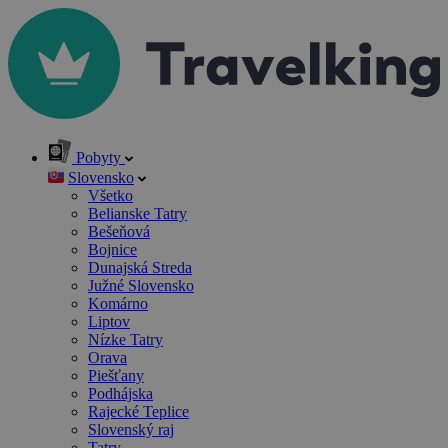
Pobyty
Slovensko
Všetko
Belianske Tatry
Bešeňová
Bojnice
Dunajská Streda
Južné Slovensko
Komárno
Liptov
Nízke Tatry
Orava
Piešťany
Podhájska
Rajecké Teplice
Slovenský raj
Tatry