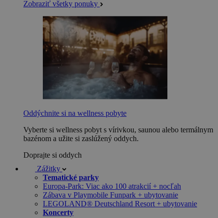
Zobraziť všetky ponuky
Oddýchnite si na wellness pobyte
Vyberte si wellness pobyt s vírivkou, saunou alebo termálnym
bazénom a užite si zaslúžený oddych.
Doprajte si oddych
Zážitky
Tematické parky
Europa-Park: Viac ako 100 atrakcií + nocľah
Zábava v Playmobile Funpark + ubytovanie
LEGOLAND® Deutschland Resort + ubytovanie
Koncerty