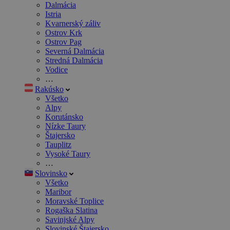
Dalmácia
Istria
Kvarnerský záliv
Ostrov Krk
Ostrov Pag
Severná Dalmácia
Stredná Dalmácia
Vodice
…
Rakúsko
Všetko
Alpy
Korutánsko
Nízke Taury
Štajersko
Tauplitz
Vysoké Taury
…
Slovinsko
Všetko
Maribor
Moravské Toplice
Rogaška Slatina
Savinjské Alpy
Slovinské Štajersko