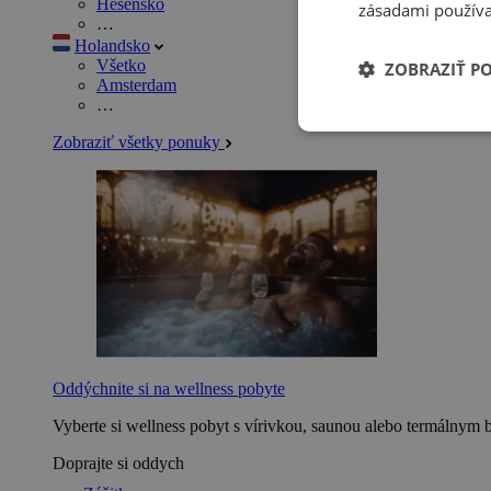
Hesensko
zásadami používa
…
Holandsko
Všetko
ZOBRAZIŤ P
Amsterdam
…
Zobraziť všetky ponuky
Oddýchnite si na wellness pobyte
Vyberte si wellness pobyt s vírivkou, saunou alebo termálnym 
Doprajte si oddych