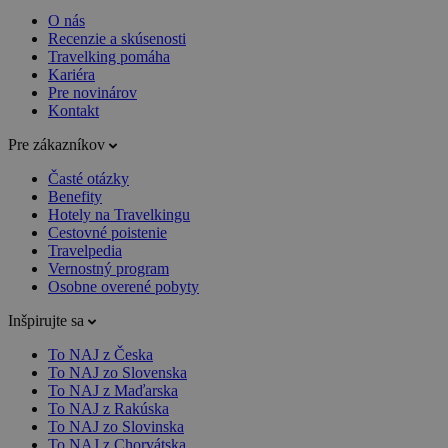
O nás
Recenzie a skúsenosti
Travelking pomáha
Kariéra
Pre novinárov
Kontakt
Pre zákazníkov
Časté otázky
Benefity
Hotely na Travelkingu
Cestovné poistenie
Travelpedia
Vernostný program
Osobne overené pobyty
Inšpirujte sa
To NAJ z Česka
To NAJ zo Slovenska
To NAJ z Maďarska
To NAJ z Rakúska
To NAJ zo Slovinska
To NAJ z Chorvátska