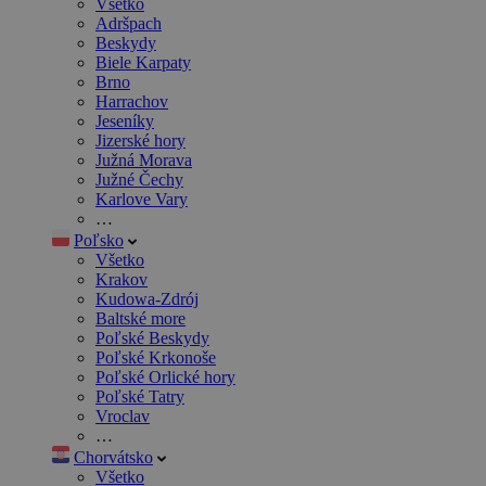
Všetko
Adršpach
Beskydy
Biele Karpaty
Brno
Harrachov
Jeseníky
Jizerské hory
Južná Morava
Južné Čechy
Karlove Vary
…
Poľsko
Všetko
Krakov
Kudowa-Zdrój
Baltské more
Poľské Beskydy
Poľské Krkonoše
Poľské Orlické hory
Poľské Tatry
Vroclav
…
Chorvátsko
Všetko