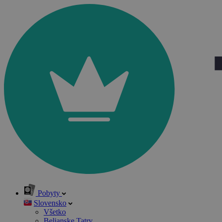
Pobyty
Slovensko
Všetko
Belianske Tatry