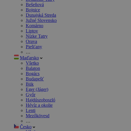
Bešeňová
Bojnice
Dunajská Streda
Južné Slovensko
Komárno
Liptov
Nízke Tatry
Orava
Piešťany
…
Maďarsko
Všetko
Balaton
Bogács
Budapešť
Bük
Eger (Jáger)
Győr
Hajdúszoboszló
Hévíz a okolie
Lenti
Mezőkövesd
…
Česko