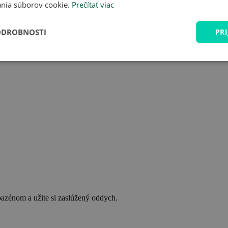
nia súborov cookie.
Prečítať viac
ODROBNOSTI
PRI
bazénom a užite si zaslúžený oddych.