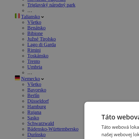
Triglavský národný park
…
Taliansko
Všetko
Benátsko
Bibione
Južné Tirolsko
Lago di Garda
Rimini
Toskánsko
Trento
Umbria
…
Nemecko
Všetko
Bavorsko
Berlín
Düsseldorf
Hamburg
Rujana
Táto webová
Sasko
Schwarzwald
Táto webová lokal
Bádensko-Württembersko
našej webovej lok
Durínsko