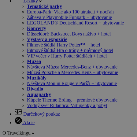
Zážitky
Tematické parky
Europa-Park: Viac ako 100 atrakcií + nocľah
Zábava v Playmobile Funpark + ubytovanie
LEGOLAND® Deutschland Resort + ubytovanie
Koncerty
Düsseldorf: Backstreet Boys naživo + hotel
Výstavy a expozície
Filmové štúdiá Harry Potter™ + hotel
Filmové štúdiá Hra o tróny + prémiový hotel
VIP večer v Harry Potter štúdiách + hotel
Múzeá
Návšteva Múzea Mercedes-Benz + ubytovanie
Múzeá Porsche a Mercedes-Benz + ubytovanie
Muzikály
Návšteva Moulin Rouge v Paríži + ubytovanie
Divadlo
Aquaparky
Kúpele Therme Erding + prémiové ubytovanie
Vodný svet Rulantica: Vstupenky a pobyt
Darčekový poukaz
Akcie
O Travelkingu