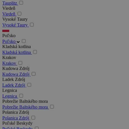
Tauplitz
Viedeň
Viedeň
Vysoké Taury
Vysoké Taury
Poľsko
Poľsko
Kladská kotlina
Kladská kotlina
Krakov
Krakov
Kudowa Zdrój
Kudowa Zdrój
Ladek Zdrój
Ladek Zdrój
Legnica
Legnica
Pobrežie Baltského mora
Pobrežie Baltského mora
Polanica Zdrój
Polanica Zdrój
Poľské Beskydy
Poľské Beskydy