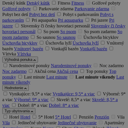
Detský kútik
Detský kútik
Fitness
Fitness
Golfové pobyty
Golfové pobyty
Parkovanie zdarma
Parkovanie zdarma
Pobyt bez detí
Pobyt bez detí
Pobyt s parkovaním
Pobyt s
parkovaním
Pri aquaparku
Pri aquaparku
Pri jazere
Pri
jazere
Slovensky či česky hovoriaci personál
Slovensky či česky
hovoriaci personál
So psom
So psom
So psom zadarmo
So
psom zadarmo
So saunou
So saunou
Úschovňa bicyklov
Úschovňa bicyklov
Úschovňa lyží
Úschovňa lyží
Vnútorný
bazén
Vnútorný bazén
Vonkajší bazén
Vonkajší bazén
Vírivka
Vírivka
Výhodná ponuka
Narodeninové ponuky
Narodeninové ponuky
Noc zadarmo
Noc zadarmo
Akčná cena
Akčná cena
Top ponuky
Top
ponuky
Last minute
Last minute
Last minute víkendy
Last
minute víkendy
Hodnotenie
Vynikajúce: 9,5* a viac
Vynikajúce: 9,5* a viac
Výborné: 9*
a viac
Výborné: 9* a viac
Skvelé: 8,5* a viac
Skvelé: 8,5* a
viac
Dobré: 8* a viac
Dobré: 8* a viac
Typ ubytovania
Hotel
Hotel
5* Hotel
5* Hotel
Penzión
Penzión
Vila
Vila
Jedinečné ubytovanie
Jedinečné ubytovanie
Apartmány