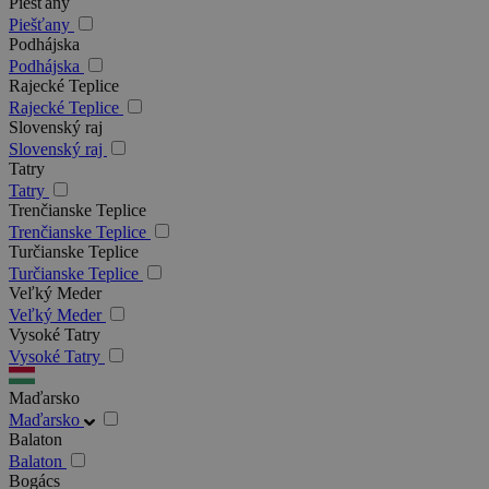
Piešťany
Piešťany
Podhájska
Podhájska
Rajecké Teplice
Rajecké Teplice
Slovenský raj
Slovenský raj
Tatry
Tatry
Trenčianske Teplice
Trenčianske Teplice
Turčianske Teplice
Turčianske Teplice
Veľký Meder
Veľký Meder
Vysoké Tatry
Vysoké Tatry
Maďarsko
Maďarsko
Balaton
Balaton
Bogács