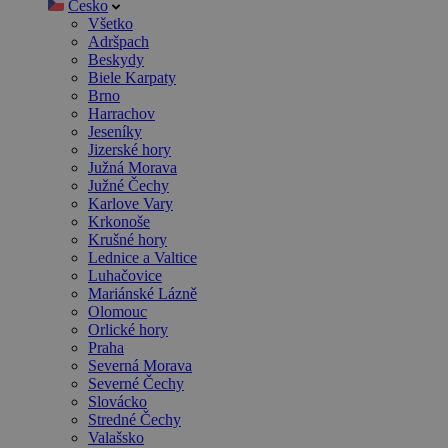
Česko
Všetko
Adršpach
Beskydy
Biele Karpaty
Brno
Harrachov
Jeseníky
Jizerské hory
Južná Morava
Južné Čechy
Karlove Vary
Krkonoše
Krušné hory
Lednice a Valtice
Luhačovice
Mariánské Lázně
Olomouc
Orlické hory
Praha
Severná Morava
Severné Čechy
Slovácko
Stredné Čechy
Valašsko