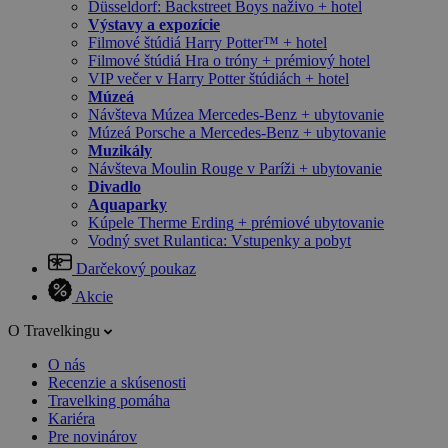
Düsseldorf: Backstreet Boys naživo + hotel
Výstavy a expozície
Filmové štúdiá Harry Potter™ + hotel
Filmové štúdiá Hra o tróny + prémiový hotel
VIP večer v Harry Potter štúdiách + hotel
Múzeá
Návšteva Múzea Mercedes-Benz + ubytovanie
Múzeá Porsche a Mercedes-Benz + ubytovanie
Muzikály
Návšteva Moulin Rouge v Paríži + ubytovanie
Divadlo
Aquaparky
Kúpele Therme Erding + prémiové ubytovanie
Vodný svet Rulantica: Vstupenky a pobyt
Darčekový poukaz
Akcie
O Travelkingu
O nás
Recenzie a skúsenosti
Travelking pomáha
Kariéra
Pre novinárov