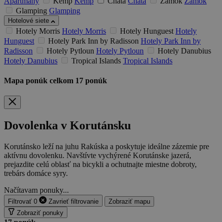
Apartmány
Kemp
Kemp
Chata
Chata
Zámok
Zámok
Glamping
Glamping
Hotelové siete
Hotely Morris
Hotely Morris
Hotely Hunguest
Hotely
Hunguest
Hotely Park Inn by Radisson
Hotely Park Inn by
Radisson
Hotely Pytloun
Hotely Pytloun
Hotely Danubius
Hotely Danubius
Tropical Islands
Tropical Islands
Mapa ponúk
celkom
17
ponúk
Dovolenka v Korutánsku
Korutánsko leží na juhu Rakúska a poskytuje ideálne zázemie pre
aktívnu dovolenku. Navštívte vychýrené Korutánske jazerá,
prejazdite celú oblasť na bicykli a ochutnajte miestne dobroty,
trebárs domáce syry.
Načítavam ponuky...
Filtrovať
0
Zavrieť
filtrovanie
Zobraziť mapu
Zobraziť ponuky