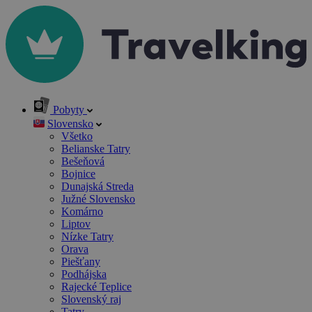
Pobyty
Slovensko
Všetko
Belianske Tatry
Bešeňová
Bojnice
Dunajská Streda
Južné Slovensko
Komárno
Liptov
Nízke Tatry
Orava
Piešťany
Podhájska
Rajecké Teplice
Slovenský raj
Tatry