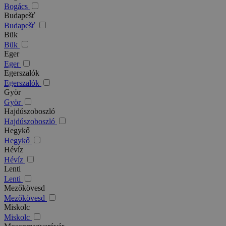
Bogács
Budapešť
Budapešť
Bük
Bük
Eger
Eger
Egerszalók
Egerszalók
Györ
Györ
Hajdúszoboszló
Hajdúszoboszló
Hegykő
Hegykő
Hévíz
Hévíz
Lenti
Lenti
Mezőkövesd
Mezőkövesd
Miskolc
Miskolc