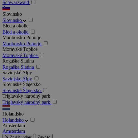
Schwarzwald
Slovinsko
Slovinsko
Bled a okolie
Bled a okolie
Mariborsko Pohorje
Mariborsko Pohorje
Moravské Toplice
Moravské Toplice
Rogaška Slatina
Rogaška Slatina
Savinjské Alpy
Savinjské Alpy
Slovinské Štajersko
Slovinské Štajersko
Triglavský národný park
Triglavský národný park
Holandsko
Holandsko
Amsterdam
Amsterdam
Zrušiť výber
Zavrieť