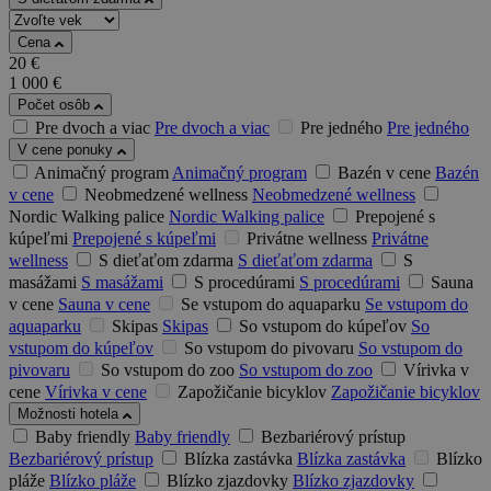
Cena
20
€
1 000
€
Počet osôb
Pre dvoch a viac
Pre dvoch a viac
Pre jedného
Pre jedného
V cene ponuky
Animačný program
Animačný program
Bazén v cene
Bazén
v cene
Neobmedzené wellness
Neobmedzené wellness
Nordic Walking palice
Nordic Walking palice
Prepojené s
kúpeľmi
Prepojené s kúpeľmi
Privátne wellness
Privátne
wellness
S dieťaťom zdarma
S dieťaťom zdarma
S
masážami
S masážami
S procedúrami
S procedúrami
Sauna
v cene
Sauna v cene
Se vstupom do aquaparku
Se vstupom do
aquaparku
Skipas
Skipas
So vstupom do kúpeľov
So
vstupom do kúpeľov
So vstupom do pivovaru
So vstupom do
pivovaru
So vstupom do zoo
So vstupom do zoo
Vírivka v
cene
Vírivka v cene
Zapožičanie bicyklov
Zapožičanie bicyklov
Možnosti hotela
Baby friendly
Baby friendly
Bezbariérový prístup
Bezbariérový prístup
Blízka zastávka
Blízka zastávka
Blízko
pláže
Blízko pláže
Blízko zjazdovky
Blízko zjazdovky