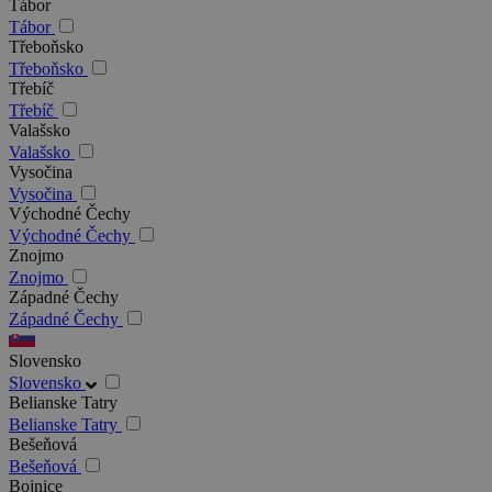
Tábor
Tábor
Třeboňsko
Třeboňsko
Třebíč
Třebíč
Valašsko
Valašsko
Vysočina
Vysočina
Východné Čechy
Východné Čechy
Znojmo
Znojmo
Západné Čechy
Západné Čechy
Slovensko
Slovensko
Belianske Tatry
Belianske Tatry
Bešeňová
Bešeňová
Bojnice