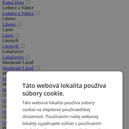
Kutná Hora
Lednice a Valtice
Lednice a Valtice
Liberec
Liberec
Lipno
Lipno
Litomyšl
Litomyšl
Luhačovice
Luhačovice
Mariánské Lázně
Mariánské Lázně
Moravský kras
Moravský kras
Táto webová lokalita používa
Máchovo jazero
Máchovo jazero
súbory cookie.
Olomouc
Olomouc
Táto webová lokalita používa súbory
Orlické hory
cookie na zlepšenie používateľskej
Orlické hory
skúsenosti. Používaním našej webovej
Ostrava
lokality vyjadrujete súhlas s používaním
Ostrava
Plzeň