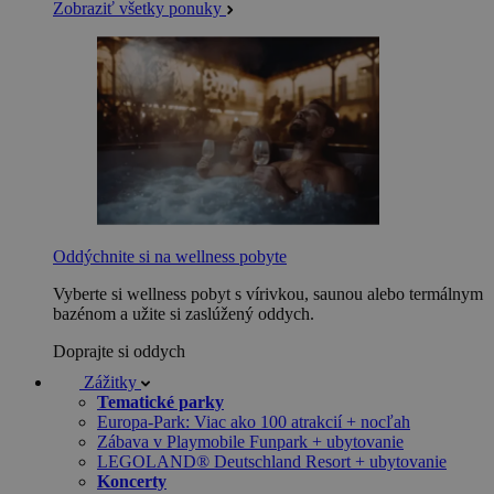
Zobraziť všetky ponuky
Oddýchnite si na wellness pobyte
Vyberte si wellness pobyt s vírivkou, saunou alebo termálnym
bazénom a užite si zaslúžený oddych.
Doprajte si oddych
Zážitky
Tematické parky
Europa-Park: Viac ako 100 atrakcií + nocľah
Zábava v Playmobile Funpark + ubytovanie
LEGOLAND® Deutschland Resort + ubytovanie
Koncerty