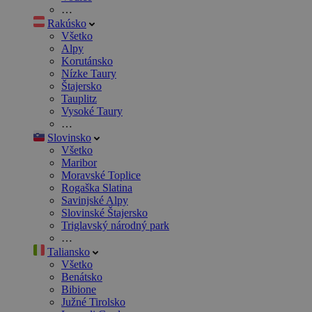
…
Rakúsko
Všetko
Alpy
Korutánsko
Nízke Taury
Štajersko
Tauplitz
Vysoké Taury
…
Slovinsko
Všetko
Maribor
Moravské Toplice
Rogaška Slatina
Savinjské Alpy
Slovinské Štajersko
Triglavský národný park
…
Taliansko
Všetko
Benátsko
Bibione
Južné Tirolsko