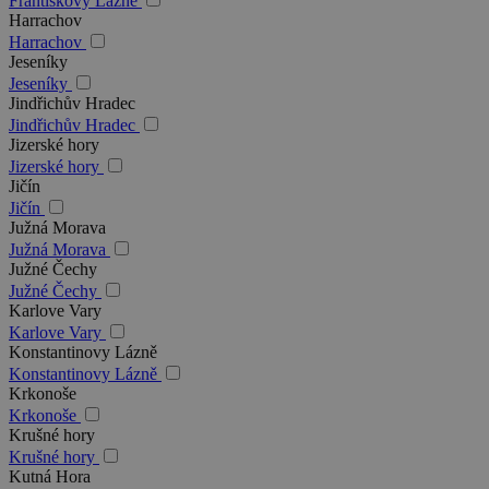
Františkovy Lázně
Harrachov
Harrachov
Jeseníky
Jeseníky
Jindřichův Hradec
Jindřichův Hradec
Jizerské hory
Jizerské hory
Jičín
Jičín
Južná Morava
Južná Morava
Južné Čechy
Južné Čechy
Karlove Vary
Karlove Vary
Konstantinovy Lázně
Konstantinovy Lázně
Krkonoše
Krkonoše
Krušné hory
Krušné hory
Kutná Hora