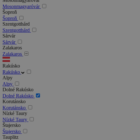
Mosonmagyaróvár
Mosonmagyaróvár
Šoproň
Šoproň
Szentgotthárd
Szentgotthárd
Sárvár
Sárvár
Zalakaros
Zalakaros
Rakúsko
Rakúsko
Alpy
Alpy
Dolné Rakúsko
Dolné Rakúsko
Korutánsko
Korutánsko
Nízké Taury
Nízké Taury
Štajersko
Štajersko
Tauplitz