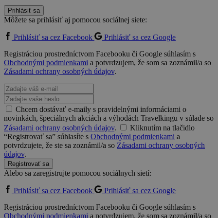
Prihlásiť sa
Môžete sa prihlásiť aj pomocou sociálnej siete:
Prihlásiť sa cez Facebook
Prihlásiť sa cez Google
Registráciou prostredníctvom Facebooku či Google súhlasím s
Obchodnými podmienkami
a potvrdzujem, že som sa zoznámil/a so
Zásadami ochrany osobných údajov
.
Chcem dostávať e-maily s pravidelnými informáciami o
novinkách, špeciálnych akciách a výhodách Travelkingu v súlade so
Zásadami ochrany osobných údajov
.
Kliknutím na tlačidlo
“Registrovať sa” súhlasíte s
Obchodnými podmienkami
a
potvrdzujete, že ste sa zoznámil/a so
Zásadami ochrany osobných
údajov
.
Registrovať sa
Alebo sa zaregistrujte pomocou sociálnych sietí:
Prihlásiť sa cez Facebook
Prihlásiť sa cez Google
Registráciou prostredníctvom Facebooku či Google súhlasím s
Obchodnými podmienkami
a potvrdzujem, že som sa zoznámil/a so