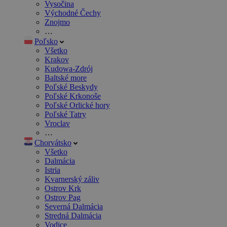
Vysočina
Východné Čechy
Znojmo
…
Poľsko
Všetko
Krakov
Kudowa-Zdrój
Baltské more
Poľské Beskydy
Poľské Krkonoše
Poľské Orlické hory
Poľské Tatry
Vroclav
…
Chorvátsko
Všetko
Dalmácia
Istria
Kvarnerský záliv
Ostrov Krk
Ostrov Pag
Severná Dalmácia
Stredná Dalmácia
Vodice