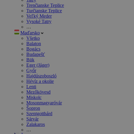
Trenčianske Teplice
Turčianske Teplice
Veľký Meder
Vysoké Tatry
…
Maďarsko
Všetko
Balaton
Bogács
Budapešť
Bük
Eger (Jáger)
Győr
Hajdúszoboszló
Hévíz a okolie
Lenti
Mezőkövesd
Miskolc
Mosonmagyaróvár
Šopron
Szentgotthárd
Sárvár
Zalakaros
…