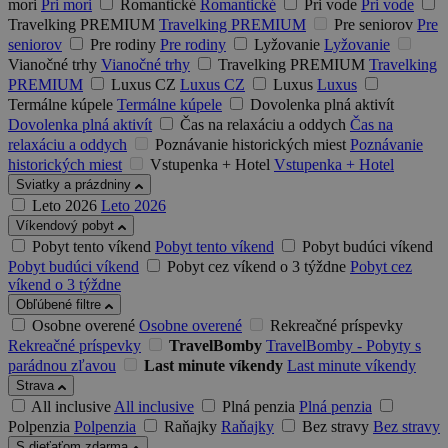
mori
Pri mori
Romantické
Romantické
Pri vode
Pri vode
Travelking PREMIUM
Travelking PREMIUM
Pre seniorov
Pre
seniorov
Pre rodiny
Pre rodiny
Lyžovanie
Lyžovanie
Vianočné trhy
Vianočné trhy
Travelking PREMIUM
Travelking
PREMIUM
Luxus CZ
Luxus CZ
Luxus
Luxus
Termálne kúpele
Termálne kúpele
Dovolenka plná aktivít
Dovolenka plná aktivít
Čas na relaxáciu a oddych
Čas na
relaxáciu a oddych
Poznávanie historických miest
Poznávanie
historických miest
Vstupenka + Hotel
Vstupenka + Hotel
Sviatky a prázdniny
Leto 2026
Leto 2026
Víkendový pobyt
Pobyt tento víkend
Pobyt tento víkend
Pobyt budúci víkend
Pobyt budúci víkend
Pobyt cez víkend o 3 týždne
Pobyt cez
víkend o 3 týždne
Obľúbené filtre
Osobne overené
Osobne overené
Rekreačné príspevky
Rekreačné príspevky
TravelBomby
TravelBomby - Pobyty s
parádnou zľavou
Last minute víkendy
Last minute víkendy
Strava
All inclusive
All inclusive
Plná penzia
Plná penzia
Polpenzia
Polpenzia
Raňajky
Raňajky
Bez stravy
Bez stravy
S dieťaťom zdarma