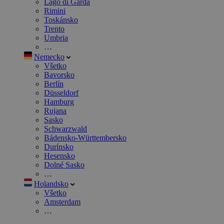
Lago di Garda
Rimini
Toskánsko
Trento
Umbria
…
Nemecko
Všetko
Bavorsko
Berlín
Düsseldorf
Hamburg
Rujana
Sasko
Schwarzwald
Bádensko-Württembersko
Durínsko
Hesensko
Dolné Sasko
…
Holandsko
Všetko
Amsterdam
…