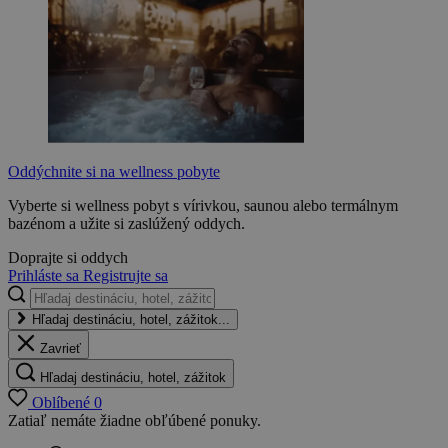
Oddýchnite si na wellness pobyte
Vyberte si wellness pobyt s vírivkou, saunou alebo termálnym
bazénom a užite si zaslúžený oddych.
Doprajte si oddych
Prihláste sa
Registrujte sa
Hľadaj destináciu, hotel, zážitok...
Zavrieť
Hľadaj destináciu, hotel, zážitok
Oblíbené
0
Zatiaľ nemáte žiadne obľúbené ponuky.