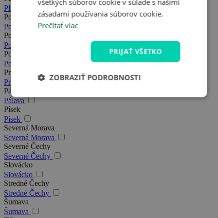
všetkých súborov cookie v súlade s našimi
Plzeň
zásadami používania súborov cookie.
Podkrkonošie
Prečítať viac
Podkrkonošie
Poděbrady
Poděbrady
PRIJAŤ VŠETKO
Posázavie
Posázavie
Praha
ZOBRAZIŤ PODROBNOSTI
Praha
Pálava
Pálava
Písek
Písek
Severná Morava
Severná Morava
Severné Čechy
Severné Čechy
Slovácko
Slovácko
Stredné Čechy
Stredné Čechy
Šumava
Šumava