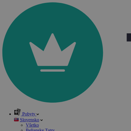
Pobyty
Slovensko
Všetko
Belianske Tatry