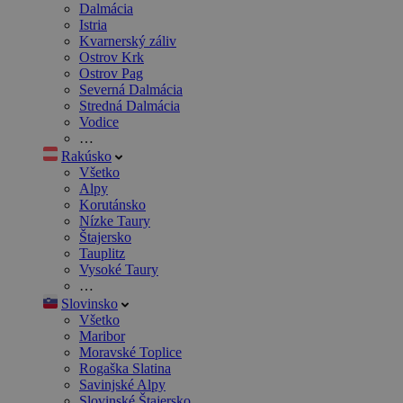
Dalmácia
Istria
Kvarnerský záliv
Ostrov Krk
Ostrov Pag
Severná Dalmácia
Stredná Dalmácia
Vodice
…
Rakúsko
Všetko
Alpy
Korutánsko
Nízke Taury
Štajersko
Tauplitz
Vysoké Taury
…
Slovinsko
Všetko
Maribor
Moravské Toplice
Rogaška Slatina
Savinjské Alpy
Slovinské Štajersko