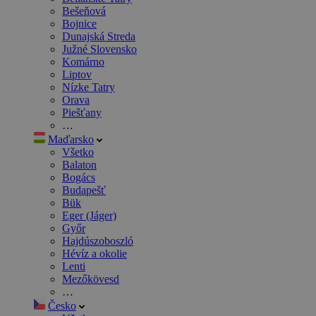
Bešeňová
Bojnice
Dunajská Streda
Južné Slovensko
Komárno
Liptov
Nízke Tatry
Orava
Piešťany
…
Maďarsko
Všetko
Balaton
Bogács
Budapešť
Bük
Eger (Jáger)
Győr
Hajdúszoboszló
Hévíz a okolie
Lenti
Mezőkövesd
…
Česko