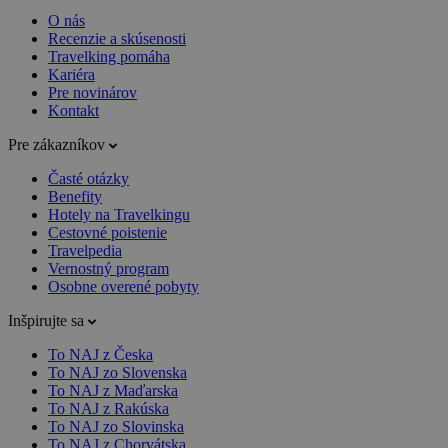
O nás
Recenzie a skúsenosti
Travelking pomáha
Kariéra
Pre novinárov
Kontakt
Pre zákazníkov
Časté otázky
Benefity
Hotely na Travelkingu
Cestovné poistenie
Travelpedia
Vernostný program
Osobne overené pobyty
Inšpirujte sa
To NAJ z Česka
To NAJ zo Slovenska
To NAJ z Maďarska
To NAJ z Rakúska
To NAJ zo Slovinska
To NAJ z Chorvátska