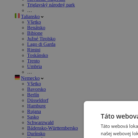
Triglavský národný park
…
Taliansko
Všetko
Benátsko
Bibione
Južné Tirolsko
Lago di Garda
Rimini
Toskánsko
Trento
Umbria
…
Nemecko
Všetko
Bavorsko
Berlín
Düsseldorf
Hamburg
Rujana
Táto webová
Sasko
Schwarzwald
Táto webová lokal
Bádensko-Württembersko
našej webovej lok
Durínsko