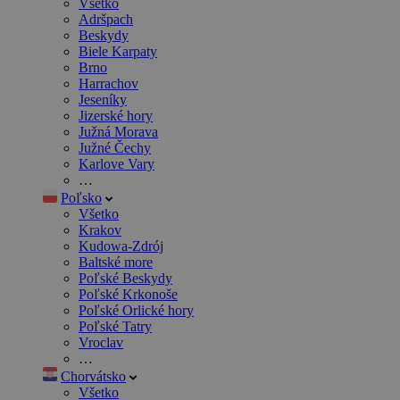
Všetko
Adršpach
Beskydy
Biele Karpaty
Brno
Harrachov
Jeseníky
Jizerské hory
Južná Morava
Južné Čechy
Karlove Vary
…
Poľsko
Všetko
Krakov
Kudowa-Zdrój
Baltské more
Poľské Beskydy
Poľské Krkonoše
Poľské Orlické hory
Poľské Tatry
Vroclav
…
Chorvátsko
Všetko