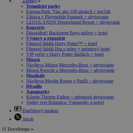
Zážitky
Tematické parky
Europa-Park: Viac ako 100 atrakcií + nocľah
Zábava v Playmobile Funpark + ubytovanie
LEGOLAND® Deutschland Resort + ubytovanie
Koncerty
Düsseldorf: Backstreet Boys naživo + hotel
Výstavy a expozície
Filmové štúdiá Harry Potter™ + hotel
Filmové štúdiá Hra o tróny + prémiový hotel
VIP večer v Harry Potter štúdiách + hotel
Múzeá
Návšteva Múzea Mercedes-Benz + ubytovanie
Múzeá Porsche a Mercedes-Benz + ubytovanie
Muzikály
Návšteva Moulin Rouge v Paríži + ubytovanie
Divadlo
Aquaparky
Kúpele Therme Erding + prémiové ubytovanie
Vodný svet Rulantica: Vstupenky a pobyt
Darčekový poukaz
Akcie
O Travelkingu