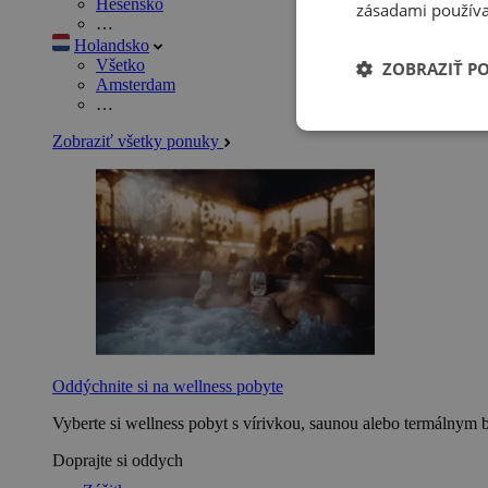
Hesensko
zásadami používa
…
Holandsko
Všetko
ZOBRAZIŤ P
Amsterdam
…
Zobraziť všetky ponuky
Oddýchnite si na wellness pobyte
Vyberte si wellness pobyt s vírivkou, saunou alebo termálnym 
Doprajte si oddych