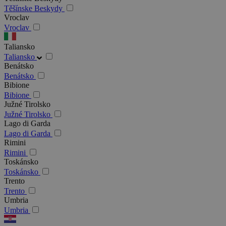
Těšínske Beskydy
Vroclav
Vroclav
Taliansko
Taliansko
Benátsko
Benátsko
Bibione
Bibione
Južné Tirolsko
Južné Tirolsko
Lago di Garda
Lago di Garda
Rimini
Rimini
Toskánsko
Toskánsko
Trento
Trento
Umbria
Umbria