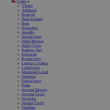
Česko
Všetko
Adršpach
Beskydy
Biele Karpaty
Brno
Harrachov
Jeseníky
Jizerské hory
Južná Morava
Južné Čechy
Karlove Vary
Krkonoše
Krušné hory
Lednice a Valtice
Luhačovice
Mariánské Lázně
Olomouc
Orlické hory
Praha
Severná Morava
Severné Čechy
Slovácko
Stredné Čechy
Valašsko