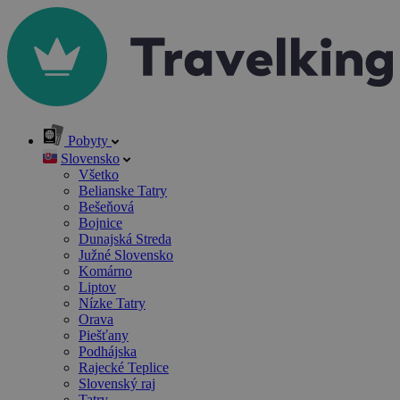
Pobyty
Slovensko
Všetko
Belianske Tatry
Bešeňová
Bojnice
Dunajská Streda
Južné Slovensko
Komárno
Liptov
Nízke Tatry
Orava
Piešťany
Podhájska
Rajecké Teplice
Slovenský raj
Tatry