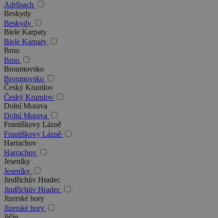
Adršpach
Beskydy
Beskydy
Biele Karpaty
Biele Karpaty
Brno
Brno
Broumovsko
Broumovsko
Český Krumlov
Český Krumlov
Dolní Morava
Dolní Morava
Františkovy Lázně
Františkovy Lázně
Harrachov
Harrachov
Jeseníky
Jeseníky
Jindřichův Hradec
Jindřichův Hradec
Jizerské hory
Jizerské hory
Jičín