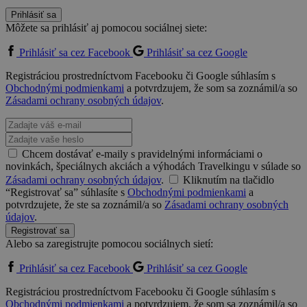
Prihlásiť sa
Môžete sa prihlásiť aj pomocou sociálnej siete:
Prihlásiť sa cez Facebook
Prihlásiť sa cez Google
Registráciou prostredníctvom Facebooku či Google súhlasím s
Obchodnými podmienkami
a potvrdzujem, že som sa zoznámil/a so
Zásadami ochrany osobných údajov
.
Chcem dostávať e-maily s pravidelnými informáciami o
novinkách, špeciálnych akciách a výhodách Travelkingu v súlade so
Zásadami ochrany osobných údajov
.
Kliknutím na tlačidlo
“Registrovať sa” súhlasíte s
Obchodnými podmienkami
a
potvrdzujete, že ste sa zoznámil/a so
Zásadami ochrany osobných
údajov
.
Registrovať sa
Alebo sa zaregistrujte pomocou sociálnych sietí:
Prihlásiť sa cez Facebook
Prihlásiť sa cez Google
Registráciou prostredníctvom Facebooku či Google súhlasím s
Obchodnými podmienkami
a potvrdzujem, že som sa zoznámil/a so