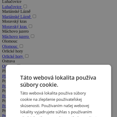
Luhačovice
Luhačovice
Mariánské Lázně
Mariánské Lázně
Moravský kras
Moravský kras
Máchovo jazero
Máchovo jazero
Olomouc
Olomouc
Orlické hory
Orlické hory
Ostrava
Ostrava
Plzeň
Táto webová lokalita používa
Plzeň
Podkrkonošie
súbory cookie.
Podkrkonošie
Poděbrady
Táto webová lokalita používa súbory
Poděbrady
cookie na zlepšenie používateľskej
Posázavie
skúsenosti. Používaním našej webovej
Posázavie
Praha
lokality vyjadrujete súhlas s používaním
Praha