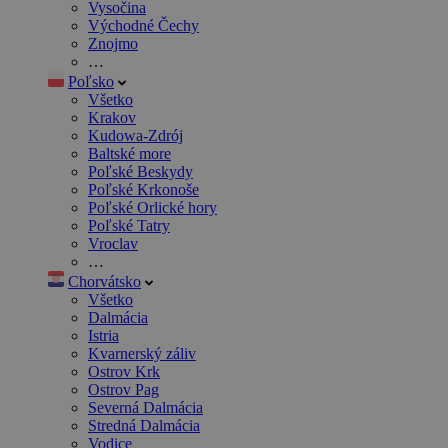
Vysočina
Východné Čechy
Znojmo
…
Poľsko
Všetko
Krakov
Kudowa-Zdrój
Baltské more
Poľské Beskydy
Poľské Krkonoše
Poľské Orlické hory
Poľské Tatry
Vroclav
…
Chorvátsko
Všetko
Dalmácia
Istria
Kvarnerský záliv
Ostrov Krk
Ostrov Pag
Severná Dalmácia
Stredná Dalmácia
Vodice