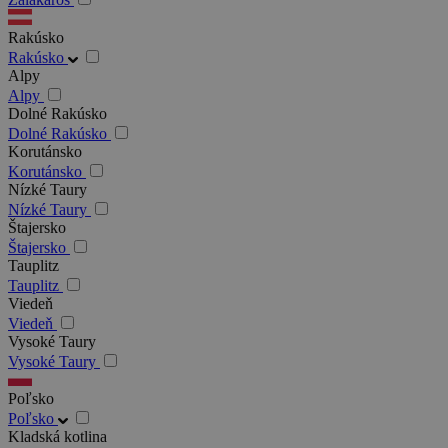
Rakúsko
Rakúsko
Alpy
Alpy
Dolné Rakúsko
Dolné Rakúsko
Korutánsko
Korutánsko
Nízké Taury
Nízké Taury
Štajersko
Štajersko
Tauplitz
Tauplitz
Viedeň
Viedeň
Vysoké Taury
Vysoké Taury
Poľsko
Poľsko
Kladská kotlina