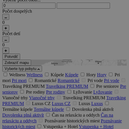
Počet dospelých
0
Počet detí
0
Potvrdiť
Zobraziť mapu
Vyberte typ pobytu
Wellness
Wellness
Kúpele
Kúpele
Hory
Hory
Pri
mori
Pri mori
Romantické
Romantické
Pri vode
Pri vode
Travelking PREMIUM
Travelking PREMIUM
Pre seniorov
Pre
seniorov
Pre rodiny
Pre rodiny
Lyžovanie
Lyžovanie
Vianočné trhy
Vianočné trhy
Travelking PREMIUM
Travelking
PREMIUM
Luxus CZ
Luxus CZ
Luxus
Luxus
Termálne kúpele
Termálne kúpele
Dovolenka plná aktivít
Dovolenka plná aktivít
Čas na relaxáciu a oddych
Čas na
relaxáciu a oddych
Poznávanie historických miest
Poznávanie
historických miest
Vstupenka + Hotel
Vstupenka + Hotel