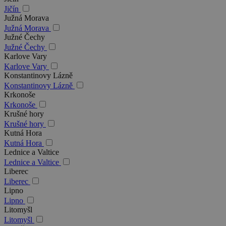
Jičín
Južná Morava
Južná Morava
Južné Čechy
Južné Čechy
Karlove Vary
Karlove Vary
Konstantinovy Lázně
Konstantinovy Lázně
Krkonoše
Krkonoše
Krušné hory
Krušné hory
Kutná Hora
Kutná Hora
Lednice a Valtice
Lednice a Valtice
Liberec
Liberec
Lipno
Lipno
Litomyšl
Litomyšl