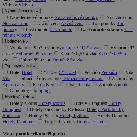
Vírivka
Vírivka
Výhodná ponuka
Narodeninové ponuky
Narodeninové ponuky
Noc zadarmo
Noc zadarmo
Akčná cena
Akčná cena
Top ponuky
Top
ponuky
Last minute
Last minute
Last minute víkendy
Last
minute víkendy
Hodnotenie
Vynikajúce: 9,5* a viac
Vynikajúce: 9,5* a viac
Výborné: 9*
a viac
Výborné: 9* a viac
Skvelé: 8,5* a viac
Skvelé: 8,5* a
viac
Dobré: 8* a viac
Dobré: 8* a viac
Typ ubytovania
Hotel
Hotel
5* Hotel
5* Hotel
Penzión
Penzión
Vila
Vila
Jedinečné ubytovanie
Jedinečné ubytovanie
Apartmány
Apartmány
Kemp
Kemp
Chata
Chata
Zámok
Zámok
Glamping
Glamping
Hotelové siete
Hotely Morris
Hotely Morris
Hotely Hunguest
Hotely
Hunguest
Hotely Park Inn by Radisson
Hotely Park Inn by
Radisson
Hotely Pytloun
Hotely Pytloun
Hotely Danubius
Hotely Danubius
Tropical Islands
Tropical Islands
Mapa ponúk
celkom
89
ponúk