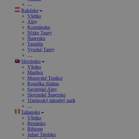
…
Rakúsko
Všetko
Alpy
Korutánsko
Nízke Taury
Štajersko
Tauplitz
Vysoké Taury
…
Slovinsko
Všetko
Maribor
Moravské Toplice
Rogaška Slatina
Savinjské Alpy
Slovinské Štajersko
Triglavský národný park
…
Taliansko
Všetko
Benátsko
Bibione
Južné Tirolsko