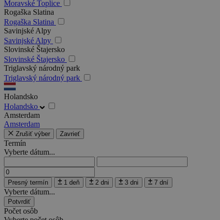
Moravské Toplice
Rogaška Slatina
Rogaška Slatina
Savinjské Alpy
Savinjské Alpy
Slovinské Štajersko
Slovinské Štajersko
Triglavský národný park
Triglavský národný park
Holandsko
Holandsko
Amsterdam
Amsterdam
Zrušiť výber
Zavrieť
Termín
Vyberte dátum...
Presný termín
1 deň
2 dni
3 dni
7 dní
Vyberte dátum...
Potvrdiť
Počet osôb
Vyberte počet osôb...