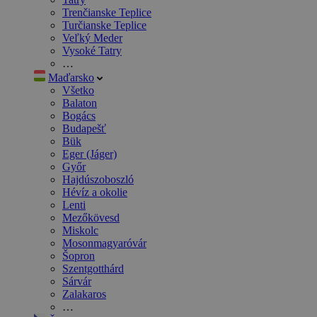
Trenčianske Teplice
Turčianske Teplice
Veľký Meder
Vysoké Tatry
…
Maďarsko
Všetko
Balaton
Bogács
Budapešť
Bük
Eger (Jáger)
Győr
Hajdúszoboszló
Hévíz a okolie
Lenti
Mezőkövesd
Miskolc
Mosonmagyaróvár
Šopron
Szentgotthárd
Sárvár
Zalakaros
…