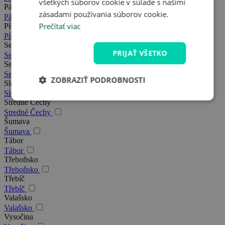
všetkých súborov cookie v súlade s našimi
Pálava
zásadami používania súborov cookie.
Pálava
Prečítať viac
Písek
Písek
Severná Morava
PRIJAŤ VŠETKO
Severná Morava
Severné Čechy
Severné Čechy
ZOBRAZIŤ PODROBNOSTI
Slovácko
Slovácko
Stredné Čechy
Stredné Čechy
Šumava
Šumava
Tábor
Tábor
Třeboňsko
Třeboňsko
Třebíč
Třebíč
Valašsko
Valašsko
Vysočina