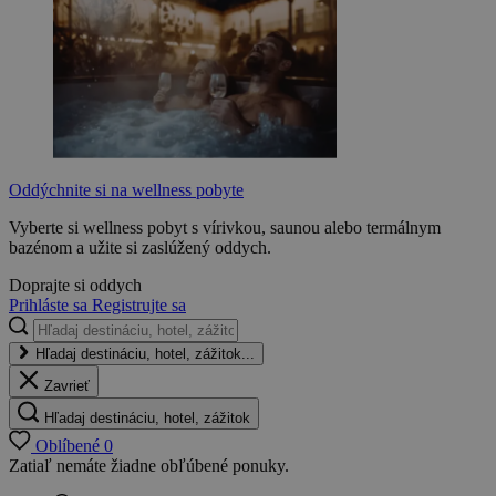
Oddýchnite si na wellness pobyte
Vyberte si wellness pobyt s vírivkou, saunou alebo termálnym
bazénom a užite si zaslúžený oddych.
Doprajte si oddych
Prihláste sa
Registrujte sa
Hľadaj destináciu, hotel, zážitok...
Zavrieť
Hľadaj destináciu, hotel, zážitok
Oblíbené
0
Zatiaľ nemáte žiadne obľúbené ponuky.