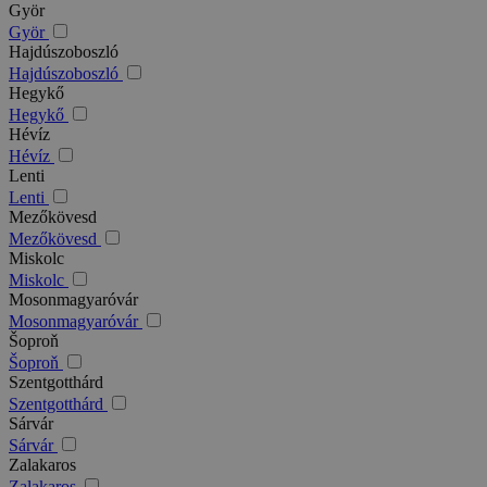
Györ
Györ
Hajdúszoboszló
Hajdúszoboszló
Hegykő
Hegykő
Hévíz
Hévíz
Lenti
Lenti
Mezőkövesd
Mezőkövesd
Miskolc
Miskolc
Mosonmagyaróvár
Mosonmagyaróvár
Šoproň
Šoproň
Szentgotthárd
Szentgotthárd
Sárvár
Sárvár
Zalakaros
Zalakaros