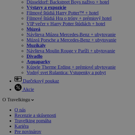
Düsseldorf: Backstreet Boys naživo + hotel
Výstavy a expozície
Filmové štúdiá Harry Potter™ + hotel
Filmové štúdiá Hra o tróny + prémiový hotel
VIP večer v Harry Potter štúdiách + hotel
Múzeá
Návšteva Múzea Mercedes-Benz + ubytovanie
Múzeá Porsche a Mercedes-Benz + ubytovanie
Muzikály
Návšteva Moulin Rouge v Paríži + ubytovanie
Divadlo
Aquaparky
Kúpele Therme Erding + prémiové ubytovanie
Vodný svet Rulantica: Vstupenky a pobyt
Darčekový poukaz
Akcie
O Travelkingu
O nás
Recenzie a skúsenosti
Travelking pomáha
Kariéra
Pre novinárov