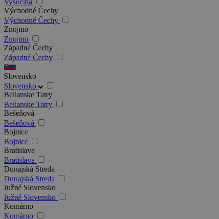
Vysočina
Východné Čechy
Východné Čechy
Znojmo
Znojmo
Západné Čechy
Západné Čechy
Slovensko
Slovensko
Belianske Tatry
Belianske Tatry
Bešeňová
Bešeňová
Bojnice
Bojnice
Bratislava
Bratislava
Dunajská Streda
Dunajská Streda
Južné Slovensko
Južné Slovensko
Komárno
Komárno