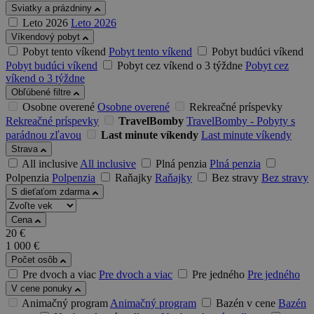
Sviatky a prázdniny
Leto 2026
Leto 2026
Víkendový pobyt
Pobyt tento víkend
Pobyt tento víkend
Pobyt budúci víkend
Pobyt budúci víkend
Pobyt cez víkend o 3 týždne
Pobyt cez
víkend o 3 týždne
Obľúbené filtre
Osobne overené
Osobne overené
Rekreačné príspevky
Rekreačné príspevky
TravelBomby
TravelBomby - Pobyty s
parádnou zľavou
Last minute víkendy
Last minute víkendy
Strava
All inclusive
All inclusive
Plná penzia
Plná penzia
Polpenzia
Polpenzia
Raňajky
Raňajky
Bez stravy
Bez stravy
S dieťaťom zdarma
Cena
20
€
1 000
€
Počet osôb
Pre dvoch a viac
Pre dvoch a viac
Pre jedného
Pre jedného
V cene ponuky
Animačný program
Animačný program
Bazén v cene
Bazén