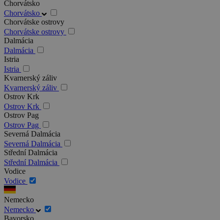
Chorvátsko
Chorvátsko
Chorvátske ostrovy
Chorvátske ostrovy
Dalmácia
Dalmácia
Istria
Istria
Kvarnerský záliv
Kvarnerský záliv
Ostrov Krk
Ostrov Krk
Ostrov Pag
Ostrov Pag
Severná Dalmácia
Severná Dalmácia
Střední Dalmácia
Střední Dalmácia
Vodice
Vodice
Nemecko
Nemecko
Bavorsko