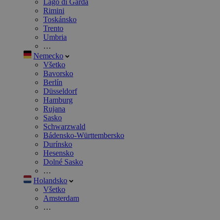
Lago di Garda
Rimini
Toskánsko
Trento
Umbria
…
Nemecko
Všetko
Bavorsko
Berlín
Düsseldorf
Hamburg
Rujana
Sasko
Schwarzwald
Bádensko-Württembersko
Durínsko
Hesensko
Dolné Sasko
…
Holandsko
Všetko
Amsterdam
…