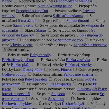
v cene
Neobmedzené wellness
Neobmedzené wellness
Nordic Walking palice
Nordic Walking palice
Prepojené s
kúpeľmi
Prepojené s kúpeľmi
Privátne wellness
Privátne
wellness
S dieťaťom zdarma
S dieťaťom zdarma
S
masážami
S masážami
S procedúrami
S procedúrami
Sauna
v cene
Sauna v cene
Se vstupom do aquaparku
Se vstupom do
aquaparku
Skipas
Skipas
So vstupom do kúpeľov
So
vstupom do kúpeľov
So vstupom do pivovaru
So vstupom do
pivovaru
So vstupom do zoo
So vstupom do zoo
Vírivka v
cene
Vírivka v cene
Zapožičanie bicyklov
Zapožičanie bicyklov
Možnosti hotela
Baby friendly
Baby friendly
Bezbariérový prístup
Bezbariérový prístup
Blízka zastávka
Blízka zastávka
Blízko
pláže
Blízko pláže
Blízko zjazdovky
Blízko zjazdovky
Detský kútik
Detský kútik
Fitness
Fitness
Golfové pobyty
Golfové pobyty
Parkovanie zdarma
Parkovanie zdarma
Pobyt bez detí
Pobyt bez detí
Pobyt s parkovaním
Pobyt s
parkovaním
Pri aquaparku
Pri aquaparku
Pri jazere
Pri
jazere
Slovensky či česky hovoriaci personál
Slovensky či česky
hovoriaci personál
So psom
So psom
So psom zadarmo
So
psom zadarmo
So saunou
So saunou
Úschovňa bicyklov
Úschovňa bicyklov
Úschovňa lyží
Úschovňa lyží
Vnútorný
bazén
Vnútorný bazén
Vonkajší bazén
Vonkajší bazén