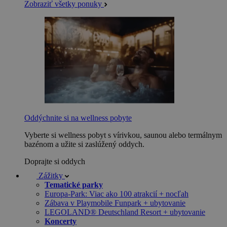
Zobraziť všetky ponuky
Oddýchnite si na wellness pobyte
Vyberte si wellness pobyt s vírivkou, saunou alebo termálnym
bazénom a užite si zaslúžený oddych.
Doprajte si oddych
Zážitky
Tematické parky
Europa-Park: Viac ako 100 atrakcií + nocľah
Zábava v Playmobile Funpark + ubytovanie
LEGOLAND® Deutschland Resort + ubytovanie
Koncerty