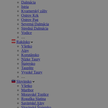
Dalmácia
Istria
Kvarnerský záliv
Ostrov Krk
Ostrov Pag
Severná Dalmácia
Stredná Dalmácia
Vodice
…
Rakúsko
Všetko
Alpy
Korutánsko
Nízke Taury
Štajersko
Tauplitz
Vysoké Taury
…
Slovinsko
Všetko
Maribor
Moravské Toplice
Rogaška Slatina
Savinjské Alpy
Slovinské Štajersko