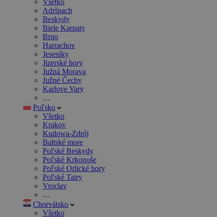
Všetko
Adršpach
Beskydy
Biele Karpaty
Brno
Harrachov
Jeseníky
Jizerské hory
Južná Morava
Južné Čechy
Karlove Vary
…
Poľsko
Všetko
Krakov
Kudowa-Zdrój
Baltské more
Poľské Beskydy
Poľské Krkonoše
Poľské Orlické hory
Poľské Tatry
Vroclav
…
Chorvátsko
Všetko