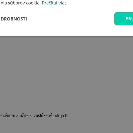
nia súborov cookie.
Prečítať viac
ODROBNOSTI
PRI
bazénom a užite si zaslúžený oddych.