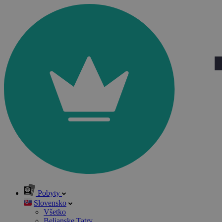
Pobyty
Slovensko
Všetko
Belianske Tatry