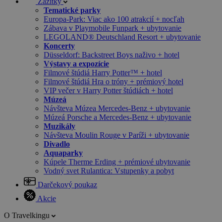
Zážitky
Tematické parky
Europa-Park: Viac ako 100 atrakcií + nocľah
Zábava v Playmobile Funpark + ubytovanie
LEGOLAND® Deutschland Resort + ubytovanie
Koncerty
Düsseldorf: Backstreet Boys naživo + hotel
Výstavy a expozície
Filmové štúdiá Harry Potter™ + hotel
Filmové štúdiá Hra o tróny + prémiový hotel
VIP večer v Harry Potter štúdiách + hotel
Múzeá
Návšteva Múzea Mercedes-Benz + ubytovanie
Múzeá Porsche a Mercedes-Benz + ubytovanie
Muzikály
Návšteva Moulin Rouge v Paríži + ubytovanie
Divadlo
Aquaparky
Kúpele Therme Erding + prémiové ubytovanie
Vodný svet Rulantica: Vstupenky a pobyt
Darčekový poukaz
Akcie
O Travelkingu