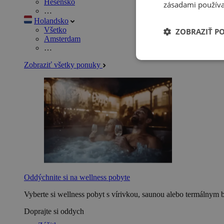
Hesensko
zásadami používa
…
Holandsko
Všetko
ZOBRAZIŤ P
Amsterdam
…
Zobraziť všetky ponuky
Oddýchnite si na wellness pobyte
Vyberte si wellness pobyt s vírivkou, saunou alebo termálnym 
Doprajte si oddych