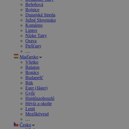
Bešeňová
Bojnice
Dunajská Streda
Južné Slovensko
Komárno
Liptov
Nízke Tatry
Orava
Piešťany
…
Maďarsko
Všetko
Balaton
Bogács
Budapešť
Bük
Eger (Jáger)
Győr
Hajdúszoboszló
Hévíz a okolie
Lenti
Mezőkövesd
…
Česko