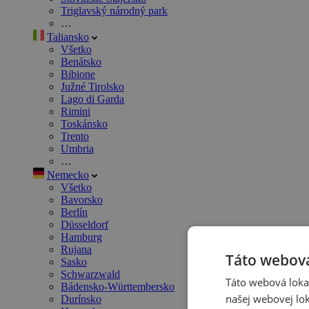
Triglavský národný park
…
Taliansko
Všetko
Benátsko
Bibione
Južné Tirolsko
Lago di Garda
Rimini
Toskánsko
Trento
Umbria
…
Nemecko
Všetko
Bavorsko
Berlín
Düsseldorf
Hamburg
Rujana
Táto webová
Sasko
Schwarzwald
Táto webová lokal
Bádensko-Württembersko
našej webovej lok
Durínsko