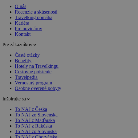
O nás
Recenzie a skúsenosti
Travelking pomáha
Kariéra
Pre novinárov
Kontakt
Pre zákazníkov
Časté otázky
Benefity
Hotely na Travelkingu
Cestovné poistenie
Travelpedia
Vernostný program
Osobne overené pobyty
Inšpirujte sa
To NAJ z Česka
To NAJ zo Slovenska
To NAJ z Maďarska
To NAJ z Rakúska
To NAJ zo Slovinska
To NAJ z Chorvátska