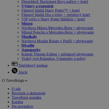
Düsseldorf: Backstreet Boys naživo + hotel
Výstavy a expozície
Filmové štúdiá Harry Potter™ + hotel
Filmové štúdiá Hra o tróny + prémiový hotel
VIP večer v Harry Potter štúdiách + hotel
Múzeá
Návšteva Múzea Mercedes-Benz + ubytovanie
Múzeá Porsche a Mercedes-Benz + ubytovanie
Muzikály
Návšteva Moulin Rouge v Paríži + ubytovanie
Divadlo
Aquaparky
Kúpele Therme Erding + prémiové ubytovanie
Vodný svet Rulantica: Vstupenky a pobyt
Darčekový poukaz
Akcie
O Travelkingu
O nás
Recenzie a skúsenosti
Travelking pomáha
Kariéra
Pre novinárov