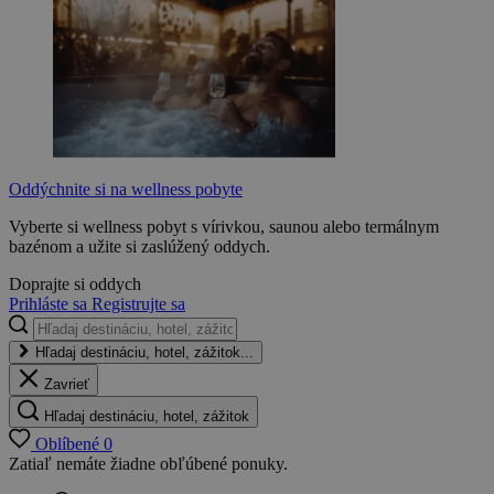
Oddýchnite si na wellness pobyte
Vyberte si wellness pobyt s vírivkou, saunou alebo termálnym
bazénom a užite si zaslúžený oddych.
Doprajte si oddych
Prihláste sa
Registrujte sa
Hľadaj destináciu, hotel, zážitok...
Zavrieť
Hľadaj destináciu, hotel, zážitok
Oblíbené
0
Zatiaľ nemáte žiadne obľúbené ponuky.