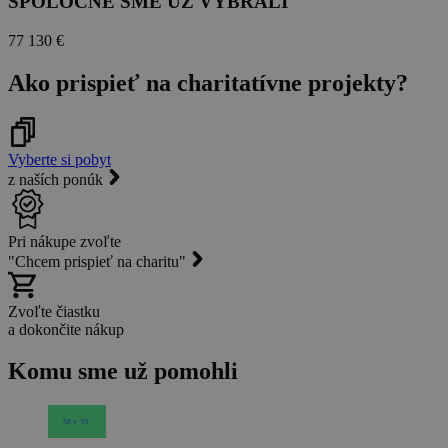
SPOLOČNE SME UŽ VYBRALI
77 130 €
Ako prispieť na charitatívne projekty?
Vyberte si pobyt
z naších ponúk
Pri nákupe zvoľte
"Chcem prispieť na charitu"
Zvoľte čiastku
a dokončite nákup
Komu sme už pomohli