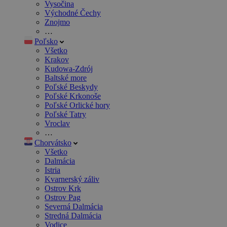
Vysočina
Východné Čechy
Znojmo
…
Poľsko
Všetko
Krakov
Kudowa-Zdrój
Baltské more
Poľské Beskydy
Poľské Krkonoše
Poľské Orlické hory
Poľské Tatry
Vroclav
…
Chorvátsko
Všetko
Dalmácia
Istria
Kvarnerský záliv
Ostrov Krk
Ostrov Pag
Severná Dalmácia
Stredná Dalmácia
Vodice