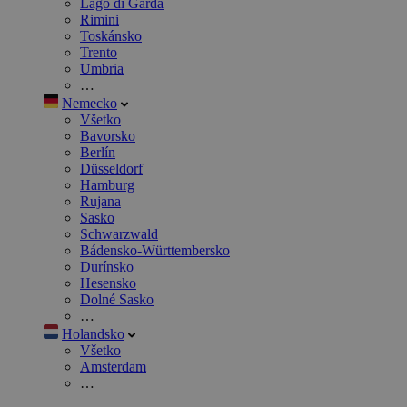
Lago di Garda
Rimini
Toskánsko
Trento
Umbria
…
Nemecko
Všetko
Bavorsko
Berlín
Düsseldorf
Hamburg
Rujana
Sasko
Schwarzwald
Bádensko-Württembersko
Durínsko
Hesensko
Dolné Sasko
…
Holandsko
Všetko
Amsterdam
…