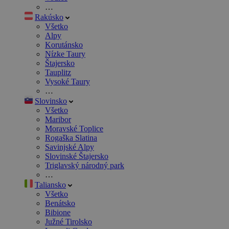
…
Rakúsko
Všetko
Alpy
Korutánsko
Nízke Taury
Štajersko
Tauplitz
Vysoké Taury
…
Slovinsko
Všetko
Maribor
Moravské Toplice
Rogaška Slatina
Savinjské Alpy
Slovinské Štajersko
Triglavský národný park
…
Taliansko
Všetko
Benátsko
Bibione
Južné Tirolsko