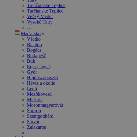
Trenčianske Teplice
Turčianske Teplice
Veľký Meder
Vysoké Tatry
…
Maďarsko
Všetko
Balaton
Bogács
Budapešť
Bük
Eger (Jáger)
Győr
Hajdúszoboszló
Hévíz a okolie
Lenti
Mezőkövesd
Miskolc
Mosonmagyaróvár
Šopron
Szentgotthárd
Sárvár
Zalakaros
…