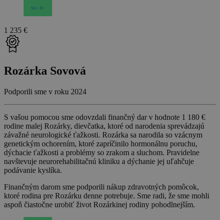
1 235 €
Rozárka Sovová
Podporili sme v roku 2024
S vašou pomocou sme odovzdali finančný dar v hodnote 1 180 €
rodine malej Rozárky, dievčatka, ktoré od narodenia sprevádzajú
závažné neurologické ťažkosti. Rozárka sa narodila so vzácnym
genetickým ochorením, ktoré zapríčinilo hormonálnu poruchu,
dýchacie ťažkosti a problémy so zrakom a sluchom. Pravidelne
navštevuje neurorehabilitačnú kliniku a dýchanie jej uľahčuje
podávanie kyslíka.
Finančným darom sme podporili nákup zdravotných pomôcok,
ktoré rodina pre Rozárku denne potrebuje. Sme radi, že sme mohli
aspoň čiastočne urobiť život Rozárkinej rodiny pohodlnejším.