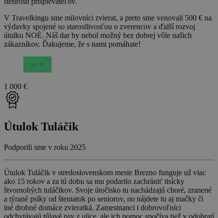
štedrosti prispievateľov.
V Travelkingu sme milovníci zvierat, a preto sme venovali 500 € na
výdavky spojené so starostlivosťou o zverencov a ďalší rozvoj
útulku NOÉ. Náš dar by nebol možný bez dobrej vôle našich
zákazníkov. Ďakujeme, že s nami pomáhate!
1 000 €
Útulok Tuláčik
Podporili sme v roku 2025
Útulok Tuláčik v stredoslovenskom meste Brezno funguje už viac
ako 15 rokov a za tú dobu sa mu podarilo zachrániť tisícky
štvornohých tuláčikov. Svoje útočisko tu nachádzajú choré, zranené
a týrané psíky od šteniatok po seniorov, no nájdete tu aj mačky či
iné drobné domáce zvieratká. Zamestnanci i dobrovoľníci
odchytávajú túlavé psy z ulice, ale ich pomoc spočíva tiež v odobratí