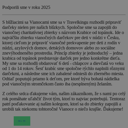
Podporili sme v roku 2025
S blížiacimi sa Vianocami sme sa v Travelkingu rozhodli pripraviť
darčeky nielen pre našich blízkych. Spoločne sme sa zapojili do
vianočnej charitatívnej zbierky s názvom Krabice od topánok. Ide o
najväčšiu zbierku vianočných darčekov pre deti v núdzi v Česku,
ktorej cieľom je pripraviť vianočné prekvapenie pre deti z rodín v
núdzi, azylových domov, detských domovov alebo zo sociálne
znevýhodneného prostredia. Princíp zbierky je jednoduchý – jedna
krabica od topánok predstavuje darček pre jedno konkrétne dieťa.
My sme sa rozhodli obdarovať 6 detí - chlapcov a dievčatá vo veku
od 1 do 14 rokov. Šesť krabíc sme spoločne rýchlo naplnili rôznymi
darčekmi, a následne sme ich zabalené odniesli do zberného miesta.
Odtiaľ poputujú priamo k deťom, pre ktoré býva bohatá nádielka
pod vianočným stromčekom často iba (nesplneným) želaním.
Z celého srdca ďakujeme vám, našim zákazníkom, že s nami po celý
rok pomáhate uľahčiť život tým, ktorí to najviac potrebujú. Tentoraz
patrí poďakovanie aj našim kolegom, ktorí sa do zbierky zapojili a
urobili tak niekomu tohtoročné Vianoce o niečo krajšie. Ďakujeme!