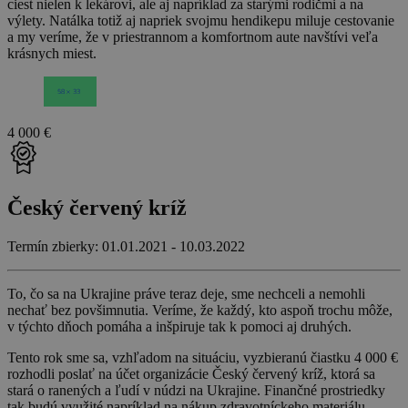
ciest nielen k lekárovi, ale aj napríklad za starými rodičmi a na
výlety. Natálka totiž aj napriek svojmu hendikepu miluje cestovanie
a my veríme, že v priestrannom a komfortnom aute navštívi veľa
krásnych miest.
4 000 €
Český červený kríž
Termín zbierky: 01.01.2021 - 10.03.2022
To, čo sa na Ukrajine práve teraz deje, sme nechceli a nemohli
nechať bez povšimnutia. Veríme, že každý, kto aspoň trochu môže,
v týchto dňoch pomáha a inšpiruje tak k pomoci aj druhých.
Tento rok sme sa, vzhľadom na situáciu, vyzbieranú čiastku 4 000 €
rozhodli poslať na účet organizácie Český červený kríž, ktorá sa
stará o ranených a ľudí v núdzi na Ukrajine. Finančné prostriedky
tak budú využité napríklad na nákup zdravotníckeho materiálu,