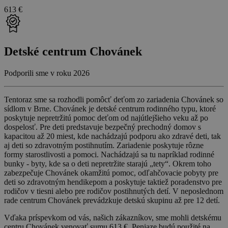
613 €
Detské centrum Chovánek
Podporili sme v roku 2026
Tentoraz sme sa rozhodli pomôcť deťom zo zariadenia Chovánek so
sídlom v Brne. Chovánek je detské centrum rodinného typu, ktoré
poskytuje nepretržitú pomoc deťom od najútlejšieho veku až po
dospelosť. Pre deti predstavuje bezpečný prechodný domov s
kapacitou až 20 miest, kde nachádzajú podporu ako zdravé deti, tak
aj deti so zdravotným postihnutím. Zariadenie poskytuje rôzne
formy starostlivosti a pomoci. Nachádzajú sa tu napríklad rodinné
bunky - byty, kde sa o deti nepretržite starajú „tety“. Okrem toho
zabezpečuje Chovánek okamžitú pomoc, odľahčovacie pobyty pre
deti so zdravotným hendikepom a poskytuje taktiež poradenstvo pre
rodičov v tiesni alebo pre rodičov postihnutých detí. V neposlednom
rade centrum Chovánek prevádzkuje detskú skupinu až pre 12 detí.
Vďaka príspevkom od vás, našich zákazníkov, sme mohli detskému
centru Chovánek venovať sumu 613 €. Peniaze budú použité na