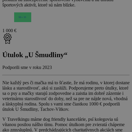
športových aktivít, ktoré sú nám blízke.
1 000 €
Útulok „U Šmudliny“
Podporili sme v roku 2023
Nie každý pes či mačka má to šťastie, že má rodinu, v ktorej dostane
lásku a starostlivosť, akú si zaslúži. Podporujeme preto útulky, ktoré
sa o psy a mačky starajú zodpovedne a zaistia im dobré zázemie i
veterinárnu starostlivosť do doby, než sa pre ne nájde nová, vhodná
a láskyplná rodina. Spolu s vami sme čiastkou 1000 € podporili
útulok U Šmudliny, Tachov-Vítkov.
V Travelkingu máme dog friendly kancelárie, psí kolegovia sú
vítanou posilou nášho tímu. Pomoc útulkom pre zvieratá chápeme
ako zmysluplnú. V predchádzajúcich charitatívnych akciách sme