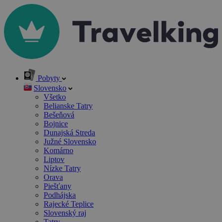
Pobyty
Slovensko
Všetko
Belianske Tatry
Bešeňová
Bojnice
Dunajská Streda
Južné Slovensko
Komárno
Liptov
Nízke Tatry
Orava
Piešťany
Podhájska
Rajecké Teplice
Slovenský raj
Tatry