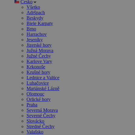
Česko
Všetko
Adršpach
Beskydy
Biele Karpaty
Brno
Harrachov
Jeseníky
Jizerské hory
Južná Morava
Južné Čechy
Karlove Vary
Krkonoše
Krušné hory
Lednice a Valtice
Luhačovice
Mariánské Lázně
Olomouc
Orlické hory
Praha
Severná Morava
Severné Čechy
Slovácko
Stredné Čechy
Valašsko