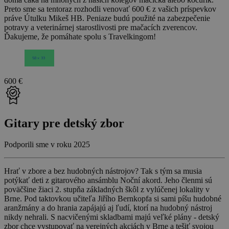
Preto sme sa tentoraz rozhodli venovať 600 € z vašich príspevkov
práve Útulku Mikeš HB. Peniaze budú použité na zabezpečenie
potravy a veterinárnej starostlivosti pre mačacích zverencov.
Ďakujeme, že pomáhate spolu s Travelkingom!
600 €
Gitary pre detský zbor
Podporili sme v roku 2025
Hrať v zbore a bez hudobných nástrojov? Tak s tým sa musia
potýkať deti z gitarového ansámblu Noční akord. Jeho členmi sú
poväčšine žiaci 2. stupňa základných škôl z vylúčenej lokality v
Brne. Pod taktovkou učiteľa Jiřího Bernkopfa si sami píšu hudobné
aranžmány a do hrania zapájajú aj ľudí, ktorí na hudobný nástroj
nikdy nehrali. S nacvičenými skladbami majú veľké plány - detský
zbor chce vystupovať na verejných akciách v Brne a tešiť svojou