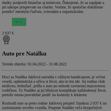
útulky podporili finančne aj krmivom. Ďakujeme, že sa zapájate a
pri nákupe prispievate na charitu. Veríme, že spoločne dokážeme
pomôcť mnohým ľuďom, zvieratám a organizáciám.
2 037 €
Auto pre Natálku
Termín zbierky: 01.04.2022 - 31.08.2022
Hoci sa Natálka Jakšová narodila s vážnym handicapom, je veľmi
veselá, optimistická a užíva si život, ako to len ide. Jej rodina však
nedávno, bohužiaľ, prišla o auto po nehode zavinenej nepozornou
vodičkou. To Natálke aj jej blízkym komplikuje každodenný život,
pretože musia pravidelne jazdiť na kontroly k lekárom.
Rozhodli sme sa preto rodine Jakšovej prispieť čiastkou 2 037 € na
zaobstaranie nového vozidla. Prajeme Natálke veľa bezpečných