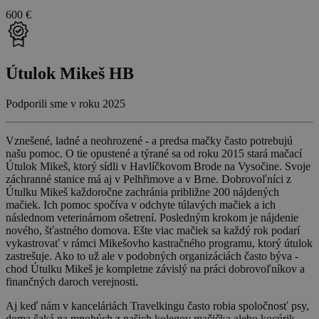
600 €
Útulok Mikeš HB
Podporili sme v roku 2025
Vznešené, ladné a neohrozené - a predsa mačky často potrebujú
našu pomoc. O tie opustené a týrané sa od roku 2015 stará mačací
Útulok Mikeš, ktorý sídli v Havlíčkovom Brode na Vysočine. Svoje
záchranné stanice má aj v Pelhřimove a v Brne. Dobrovoľníci z
Útulku Mikeš každoročne zachránia približne 200 nájdených
mačiek. Ich pomoc spočíva v odchyte túlavých mačiek a ich
následnom veterinárnom ošetrení. Posledným krokom je nájdenie
nového, šťastného domova. Ešte viac mačiek sa každý rok podarí
vykastrovať v rámci Mikešovho kastračného programu, ktorý útulok
zastrešuje. Ako to už ale v podobných organizáciách často býva -
chod Útulku Mikeš je kompletne závislý na práci dobrovoľníkov a
finančných daroch verejnosti.
Aj keď nám v kanceláriách Travelkingu často robia spoločnosť psy,
doma čaká na mnohých z našich kolegov mačička alebo kocúrik.