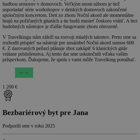
hudbou seniorov v domovoch. Veľkým snom súboru je tiež
usporiadať série workshopov v detských domovoch zakončené
spoločným koncertom. Deti zo zboru Noční akord ale momentálne
hrajú na požičaných gitarách a tie budú musieť čoskoro vrátiť. A bez
hudobných nástrojov je ďalšie fungovanie zboru ohrozené.
V Travelkingu nám záleží na rozvoji mladých talentov. Preto sme sa
rozhodli prispieť na nástroje pre ansámbel Noční akord sumou 600
€. Z darovaných peňazí plánuje zbor zakúpiť 6 klasických gitár
vrátane príslušenstva. Aj tento dar sme uskutočnili vďaka vašim
príspevkom. Ďakujeme, že spolu s vami môže Travelking pomáhať.
1 200 €
Bezbariérový byt pre Jana
Podporili sme v roku 2025