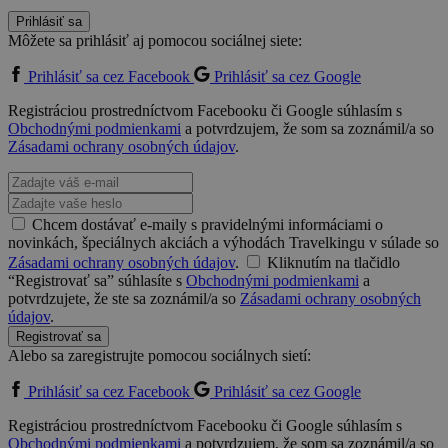
Prihlásiť sa
Môžete sa prihlásiť aj pomocou sociálnej siete:
Prihlásiť sa cez Facebook
Prihlásiť sa cez Google
Registráciou prostredníctvom Facebooku či Google súhlasím s
Obchodnými podmienkami
a potvrdzujem, že som sa zoznámil/a so
Zásadami ochrany osobných údajov
.
Chcem dostávať e-maily s pravidelnými informáciami o
novinkách, špeciálnych akciách a výhodách Travelkingu v súlade so
Zásadami ochrany osobných údajov
.
Kliknutím na tlačidlo
“Registrovať sa” súhlasíte s
Obchodnými podmienkami
a
potvrdzujete, že ste sa zoznámil/a so
Zásadami ochrany osobných
údajov
.
Registrovať sa
Alebo sa zaregistrujte pomocou sociálnych sietí:
Prihlásiť sa cez Facebook
Prihlásiť sa cez Google
Registráciou prostredníctvom Facebooku či Google súhlasím s
Obchodnými podmienkami
a potvrdzujem, že som sa zoznámil/a so