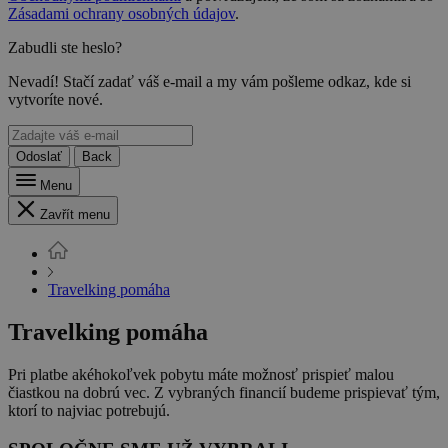
Zásadami ochrany osobných údajov
.
Zabudli ste heslo?
Nevadí! Stačí zadať váš e-mail a my vám pošleme odkaz, kde si
vytvoríte nové.
Odoslať
Back
Menu
Zavřít menu
Travelking pomáha
Travelking pomáha
Pri platbe akéhokoľvek pobytu máte možnosť prispieť malou
čiastkou na dobrú vec. Z vybraných financií budeme prispievať tým,
ktorí to najviac potrebujú.