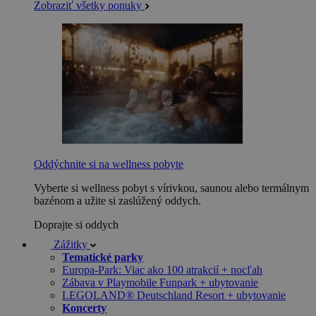
Zobraziť všetky ponuky
Oddýchnite si na wellness pobyte
Vyberte si wellness pobyt s vírivkou, saunou alebo termálnym
bazénom a užite si zaslúžený oddych.
Doprajte si oddych
Zážitky
Tematické parky
Europa-Park: Viac ako 100 atrakcií + nocľah
Zábava v Playmobile Funpark + ubytovanie
LEGOLAND® Deutschland Resort + ubytovanie
Koncerty