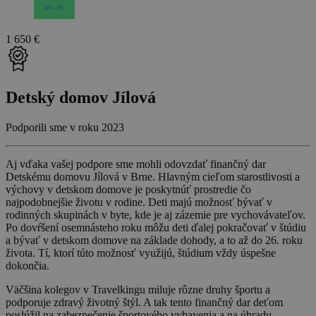
1 650 €
Detský domov Jílová
Podporili sme v roku 2023
Aj vďaka vašej podpore sme mohli odovzdať finančný dar
Detskému domovu Jílová v Brne. Hlavným cieľom starostlivosti a
výchovy v detskom domove je poskytnúť prostredie čo
najpodobnejšie životu v rodine. Deti majú možnosť bývať v
rodinných skupinách v byte, kde je aj zázemie pre vychovávateľov.
Po dovŕšení osemnásteho roku môžu deti ďalej pokračovať v štúdiu
a bývať v detskom domove na základe dohody, a to až do 26. roku
života. Tí, ktorí túto možnosť využijú, štúdium vždy úspešne
dokončia.
Väčšina kolegov v Travelkingu miluje rôzne druhy športu a
podporuje zdravý životný štýl. A tak tento finančný dar deťom
poslúžil na zabezpečenie športového vybavenia a na úhradu