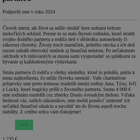
Podporili sme v roku 2024
Človek mieni, ale život sa môže obrátiť hore nohami behom
niekoľkých sekúnd. Presne to sa stalo štyrom rodinám, ktoré stratili
svojho drahého partnera a rodiča detí v dôsledku autonehody či
zákernej choroby. Životy troch mamičiek, jedného otecka a ich detí
razom zahalil obrovský smútok aj finančná neistota. Po nečakanom
odchode ich milovaných sa musia sami vysporiadať so splátkami za
bývanie aj každodennými výdavkami.
Strata partnera či rodiča a všetky následky, ktoré to prináša, patria k
tomu najhoršiemu, čo môže človeka stretnúť. Vaše charitatívne
príspevky sme preto tentoraz rozdelili medzi rodiny Jana, Týny, Ivči
a Lucky, ktoré tragicky prišli o životného partnera. Sumu 4 000 €
sme rodinám rozdelili cez zbierky Donio rovnakým dielom. Vďaka
štedrosti vás, našich zákazníkov, sme mohli pomôcť zmierniť ich
neľahkú finančnú situáciu a navrátiť im do života aspoň trochu
stability. Z celého srdca vám ďakujeme!
1 235 €