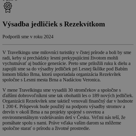
Výsadba jedličiek s Rezekvítkom
Podporili sme v roku 2024
V Travelkingu sme milovníci turistiky v čistej prírode a boli by sme
radi, keby si prechádzky lesmi prekypujúcimi životom mohli
vychutnávať aj budúce generácie. Preto sme priložili ruku k dielu a
zapojili sme sa do výsadby jedličiek pri Lesnej škôlke pod Babím
lomom blízko Brna, ktorú usporiadala organizácia Rezekvítek
spoločne s Lesmi mesta Brna a Nadáciou Veronica.
V mene Travelkingu sme vysadili 30 stromčekov a spoločne s
ďalšími dobrovoľníkmi sme tak obohatili les o 189 nových jedličiek.
Organizácii Rezekvítek sme taktiež venovali finančný dar v hodnote
1 200 €. Príspevok bude použitý na podporu výsadby stromov a
drevín v okolí Brna a na projekty spojené s osvetou a
environmentálnym vzdelávaním detí v Česku. Veľmi nás teší, že
pomáhate spolu s nami. Práve vďaka vašim darom sa môžeme
spoločne starať o prírodu a životné prostredie.