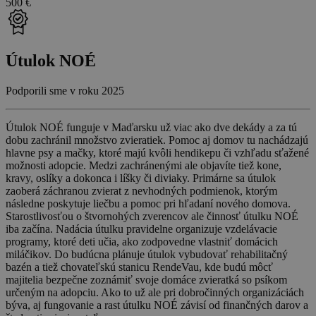
500 €
Útulok NOÉ
Podporili sme v roku 2025
Útulok NOÉ funguje v Maďarsku už viac ako dve dekády a za tú
dobu zachránil množstvo zvieratiek. Pomoc aj domov tu nachádzajú
hlavne psy a mačky, ktoré majú kvôli hendikepu či vzhľadu sťažené
možnosti adopcie. Medzi zachránenými ale objavíte tiež kone,
kravy, oslíky a dokonca i líšky či diviaky. Primárne sa útulok
zaoberá záchranou zvierat z nevhodných podmienok, ktorým
následne poskytuje liečbu a pomoc pri hľadaní nového domova.
Starostlivosťou o štvornohých zverencov ale činnosť útulku NOÉ
iba začína. Nadácia útulku pravidelne organizuje vzdelávacie
programy, ktoré deti učia, ako zodpovedne vlastniť domácich
miláčikov. Do budúcna plánuje útulok vybudovať rehabilitačný
bazén a tiež chovateľskú stanicu RendeVau, kde budú môcť
majitelia bezpečne zoznámiť svoje domáce zvieratká so psíkom
určeným na adopciu. Ako to už ale pri dobročinných organizáciách
býva, aj fungovanie a rast útulku NOÉ závisí od finančných darov a