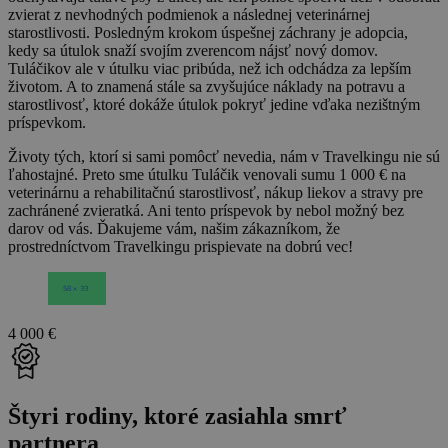
zvierat z nevhodných podmienok a následnej veterinárnej
starostlivosti. Posledným krokom úspešnej záchrany je adopcia,
kedy sa útulok snaží svojím zverencom nájsť nový domov.
Tuláčikov ale v útulku viac pribúda, než ich odchádza za lepším
životom. A to znamená stále sa zvyšujúce náklady na potravu a
starostlivosť, ktoré dokáže útulok pokryť jedine vďaka nezištným
príspevkom.
Životy tých, ktorí si sami pomôcť nevedia, nám v Travelkingu nie sú
ľahostajné. Preto sme útulku Tuláčik venovali sumu 1 000 € na
veterinárnu a rehabilitačnú starostlivosť, nákup liekov a stravy pre
zachránené zvieratká. Ani tento príspevok by nebol možný bez
darov od vás. Ďakujeme vám, našim zákazníkom, že
prostredníctvom Travelkingu prispievate na dobrú vec!
4 000 €
Štyri rodiny, ktoré zasiahla smrť
partnera