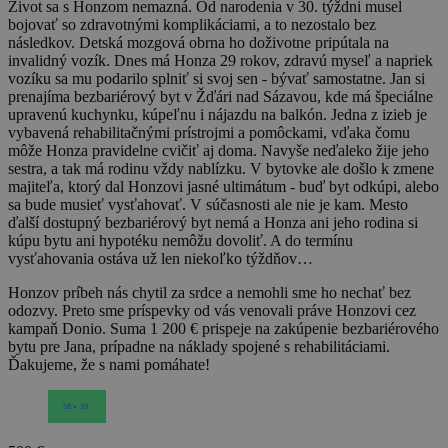
Život sa s Honzom nemazná. Od narodenia v 30. týždni musel
bojovať so zdravotnými komplikáciami, a to nezostalo bez
následkov. Detská mozgová obrna ho doživotne pripútala na
invalidný vozík. Dnes má Honza 29 rokov, zdravú myseľ a napriek
vozíku sa mu podarilo splniť si svoj sen - bývať samostatne. Jan si
prenajíma bezbariérový byt v Žďári nad Sázavou, kde má špeciálne
upravenú kuchynku, kúpeľnu i nájazdu na balkón. Jedna z izieb je
vybavená rehabilitačnými prístrojmi a pomôckami, vďaka čomu
môže Honza pravidelne cvičiť aj doma. Navyše neďaleko žije jeho
sestra, a tak má rodinu vždy nablízku. V bytovke ale došlo k zmene
majiteľa, ktorý dal Honzovi jasné ultimátum - buď byt odkúpi, alebo
sa bude musieť vysťahovať. V súčasnosti ale nie je kam. Mesto
ďalší dostupný bezbariérový byt nemá a Honza ani jeho rodina si
kúpu bytu ani hypotéku nemôžu dovoliť. A do termínu
vysťahovania ostáva už len niekoľko týždňov…
Honzov príbeh nás chytil za srdce a nemohli sme ho nechať bez
odozvy. Preto sme príspevky od vás venovali práve Honzovi cez
kampaň Donio. Suma 1 200 € prispeje na zakúpenie bezbariérového
bytu pre Jana, prípadne na náklady spojené s rehabilitáciami.
Ďakujeme, že s nami pomáhate!