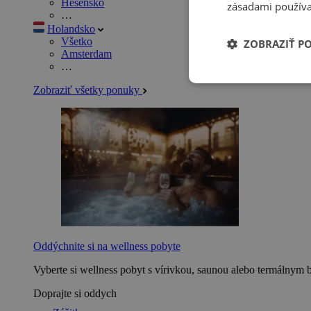
Hesensko
zásadami používa
…
Holandsko
Všetko
ZOBRAZIŤ P
Amsterdam
…
Zobraziť všetky ponuky
Oddýchnite si na wellness pobyte
Vyberte si wellness pobyt s vírivkou, saunou alebo termálnym 
Doprajte si oddych