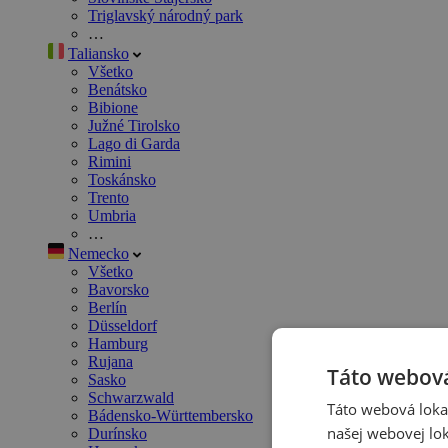
Triglavský národný park
…
Taliansko
Všetko
Benátsko
Bibione
Južné Tirolsko
Lago di Garda
Rimini
Toskánsko
Trento
Umbria
…
Nemecko
Všetko
Bavorsko
Berlín
Düsseldorf
Hamburg
Rujana
Táto webová
Sasko
Schwarzwald
Táto webová lokal
Bádensko-Württembersko
našej webovej lok
Durínsko