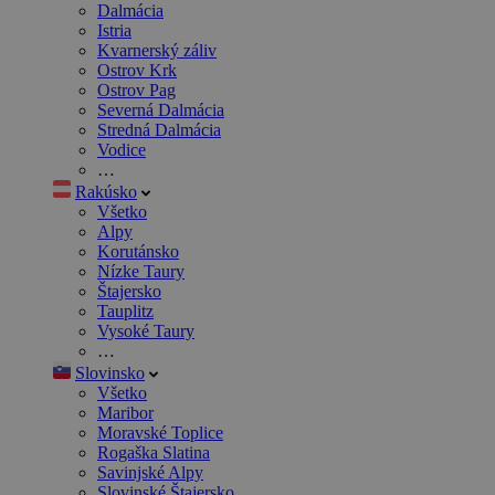
Dalmácia
Istria
Kvarnerský záliv
Ostrov Krk
Ostrov Pag
Severná Dalmácia
Stredná Dalmácia
Vodice
…
Rakúsko
Všetko
Alpy
Korutánsko
Nízke Taury
Štajersko
Tauplitz
Vysoké Taury
…
Slovinsko
Všetko
Maribor
Moravské Toplice
Rogaška Slatina
Savinjské Alpy
Slovinské Štajersko