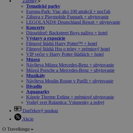
Zážitky
Tematické parky
Europa-Park: Viac ako 100 atrakcií + nocľah
Zábava v Playmobile Funpark + ubytovanie
LEGOLAND® Deutschland Resort + ubytovanie
Koncerty
Düsseldorf: Backstreet Boys naživo + hotel
Výstavy a expozície
Filmové štúdiá Harry Potter™ + hotel
Filmové štúdiá Hra o tróny + prémiový hotel
VIP večer v Harry Potter štúdiách + hotel
Múzeá
Návšteva Múzea Mercedes-Benz + ubytovanie
Múzeá Porsche a Mercedes-Benz + ubytovanie
Muzikály
Návšteva Moulin Rouge v Paríži + ubytovanie
Divadlo
Aquaparky
Kúpele Therme Erding + prémiové ubytovanie
Vodný svet Rulantica: Vstupenky a pobyt
Darčekový poukaz
Akcie
O Travelkingu