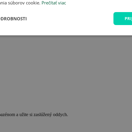
nia súborov cookie.
Prečítať viac
ODROBNOSTI
PRI
bazénom a užite si zaslúžený oddych.