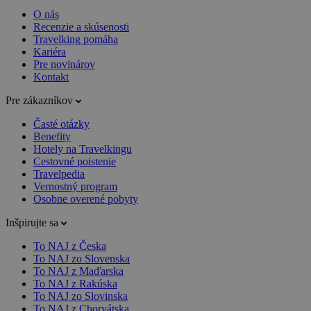
O nás
Recenzie a skúsenosti
Travelking pomáha
Kariéra
Pre novinárov
Kontakt
Pre zákazníkov
Časté otázky
Benefity
Hotely na Travelkingu
Cestovné poistenie
Travelpedia
Vernostný program
Osobne overené pobyty
Inšpirujte sa
To NAJ z Česka
To NAJ zo Slovenska
To NAJ z Maďarska
To NAJ z Rakúska
To NAJ zo Slovinska
To NAJ z Chorvátska