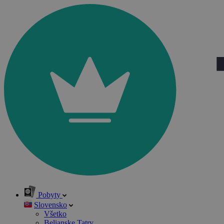
Pobyty
Slovensko
Všetko
Belianske Tatry