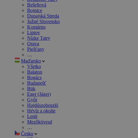
Bešeňová
Bojnice
Dunajská Streda
Južné Slovensko
Komárno
Liptov
Nízke Tatry
Orava
Piešťany
…
Maďarsko
Všetko
Balaton
Bogács
Budapešť
Bük
Eger (Jáger)
Győr
Hajdúszoboszló
Hévíz a okolie
Lenti
Mezőkövesd
…
Česko