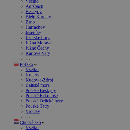
Všetko
Adršpach
Beskydy
Biele Karpaty
Brno
Harrachov
Jeseníky
Jizerské hory
Južná Morava
Južné Čechy
Karlove Vary
…
Poľsko
Všetko
Krakov
Kudowa-Zdrój
Baltské more
Poľské Beskydy
Poľské Krkonoše
Poľské Orlické hory
Poľské Tatry
Vroclav
…
Chorvátsko
Všetko