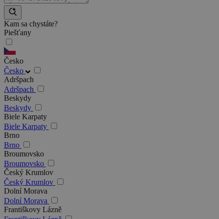
Kam sa chystáte?
Piešťany
Česko
Česko
Adršpach
Adršpach
Beskydy
Beskydy
Biele Karpaty
Biele Karpaty
Brno
Brno
Broumovsko
Broumovsko
Český Krumlov
Český Krumlov
Dolní Morava
Dolní Morava
Františkovy Lázně