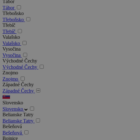
Tábor
Tábor
Třeboňsko
Třeboňsko
Třebíč
Třebíč
Valašsko
Valašsko
Vysočina
Vysočina
Východné Čechy
Východné Čechy
Znojmo
Znojmo
Západné Čechy
Západné Čechy
Slovensko
Slovensko
Belianske Tatry
Belianske Tatry
Bešeňová
Bešeňová
Bojnice