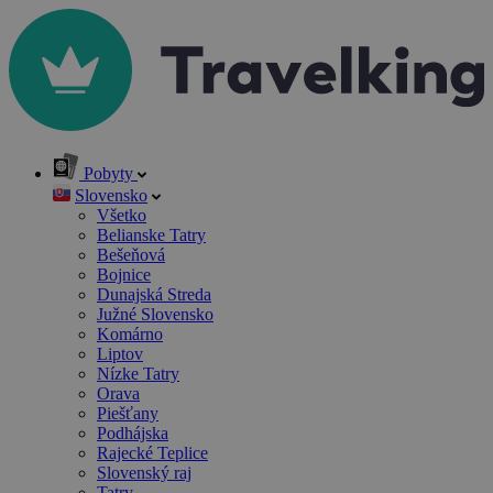
Pobyty
Slovensko
Všetko
Belianske Tatry
Bešeňová
Bojnice
Dunajská Streda
Južné Slovensko
Komárno
Liptov
Nízke Tatry
Orava
Piešťany
Podhájska
Rajecké Teplice
Slovenský raj
Tatry