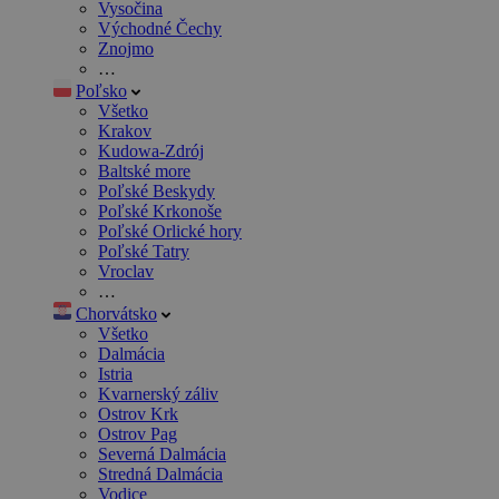
Vysočina
Východné Čechy
Znojmo
…
Poľsko
Všetko
Krakov
Kudowa-Zdrój
Baltské more
Poľské Beskydy
Poľské Krkonoše
Poľské Orlické hory
Poľské Tatry
Vroclav
…
Chorvátsko
Všetko
Dalmácia
Istria
Kvarnerský záliv
Ostrov Krk
Ostrov Pag
Severná Dalmácia
Stredná Dalmácia
Vodice