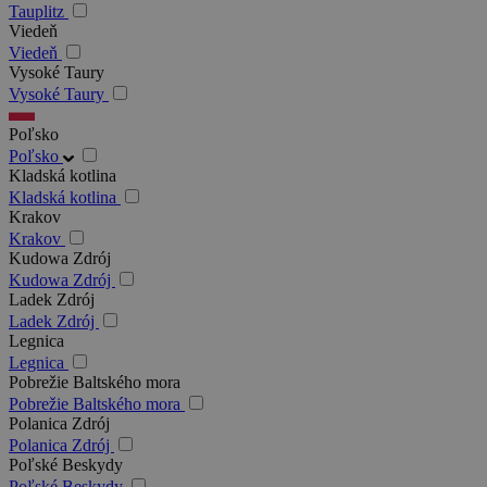
Tauplitz
Viedeň
Viedeň
Vysoké Taury
Vysoké Taury
Poľsko
Poľsko
Kladská kotlina
Kladská kotlina
Krakov
Krakov
Kudowa Zdrój
Kudowa Zdrój
Ladek Zdrój
Ladek Zdrój
Legnica
Legnica
Pobrežie Baltského mora
Pobrežie Baltského mora
Polanica Zdrój
Polanica Zdrój
Poľské Beskydy
Poľské Beskydy