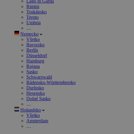
Lago di Garda
Rimini
Toskánsko
Trento
Umbria
…
Nemecko
Všetko
Bavorsko
Berlín
Düsseldorf
Hamburg
Rujana
Sasko
Schwarzwald
Bádensko-Württembersko
Durínsko
Hesensko
Dolné Sasko
…
Holandsko
Všetko
Amsterdam
…