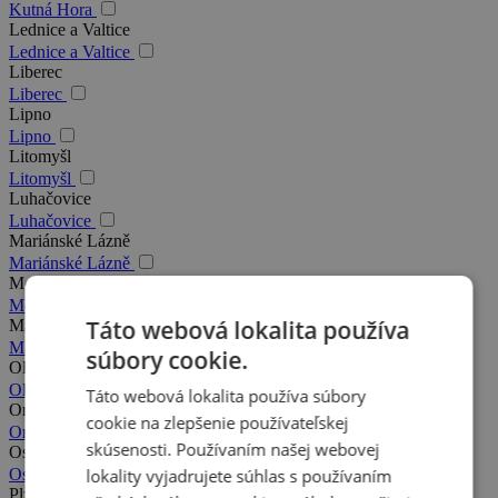
Kutná Hora
Lednice a Valtice
Lednice a Valtice
Liberec
Liberec
Lipno
Lipno
Litomyšl
Litomyšl
Luhačovice
Luhačovice
Mariánské Lázně
Mariánské Lázně
Moravský kras
Moravský kras
Táto webová lokalita používa
Máchovo jazero
Máchovo jazero
súbory cookie.
Olomouc
Olomouc
Táto webová lokalita používa súbory
Orlické hory
cookie na zlepšenie používateľskej
Orlické hory
skúsenosti. Používaním našej webovej
Ostrava
lokality vyjadrujete súhlas s používaním
Ostrava
Plzeň