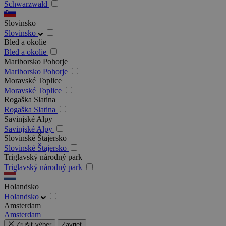
Schwarzwald
Slovinsko
Slovinsko
Bled a okolie
Bled a okolie
Mariborsko Pohorje
Mariborsko Pohorje
Moravské Toplice
Moravské Toplice
Rogaška Slatina
Rogaška Slatina
Savinjské Alpy
Savinjské Alpy
Slovinské Štajersko
Slovinské Štajersko
Triglavský národný park
Triglavský národný park
Holandsko
Holandsko
Amsterdam
Amsterdam
Zrušiť výber
Zavrieť