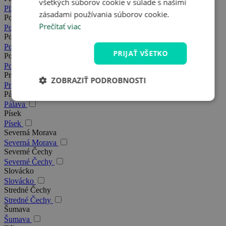
všetkých súborov cookie v súlade s našimi
Plzeň
zásadami používania súborov cookie.
Podkrkonošie
Prečítať viac
Podkrkonošie
Poděbrady
Poděbrady
PRIJAŤ VŠETKO
Posázavie
Posázavie
Praha
ZOBRAZIŤ PODROBNOSTI
Praha
Pálava
Pálava
Písek
Písek
Severná Morava
Severná Morava
Severné Čechy
Severné Čechy
Slovácko
Slovácko
Stredné Čechy
Stredné Čechy
Šumava
Šumava