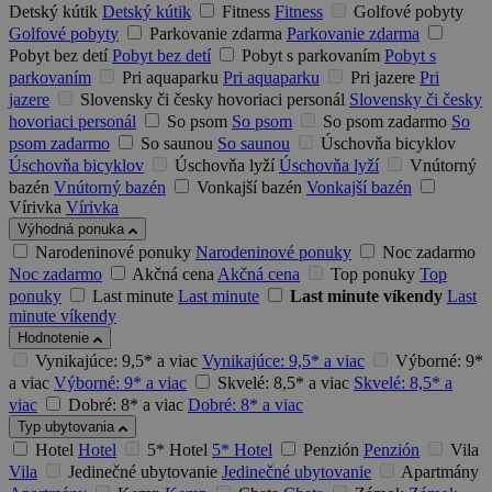
Detský kútik
Detský kútik
Fitness
Fitness
Golfové pobyty
Golfové pobyty
Parkovanie zdarma
Parkovanie zdarma
Pobyt bez detí
Pobyt bez detí
Pobyt s parkovaním
Pobyt s
parkovaním
Pri aquaparku
Pri aquaparku
Pri jazere
Pri
jazere
Slovensky či česky hovoriaci personál
Slovensky či česky
hovoriaci personál
So psom
So psom
So psom zadarmo
So
psom zadarmo
So saunou
So saunou
Úschovňa bicyklov
Úschovňa bicyklov
Úschovňa lyží
Úschovňa lyží
Vnútorný
bazén
Vnútorný bazén
Vonkajší bazén
Vonkajší bazén
Vírivka
Vírivka
Výhodná ponuka
Narodeninové ponuky
Narodeninové ponuky
Noc zadarmo
Noc zadarmo
Akčná cena
Akčná cena
Top ponuky
Top
ponuky
Last minute
Last minute
Last minute víkendy
Last
minute víkendy
Hodnotenie
Vynikajúce: 9,5* a viac
Vynikajúce: 9,5* a viac
Výborné: 9*
a viac
Výborné: 9* a viac
Skvelé: 8,5* a viac
Skvelé: 8,5* a
viac
Dobré: 8* a viac
Dobré: 8* a viac
Typ ubytovania
Hotel
Hotel
5* Hotel
5* Hotel
Penzión
Penzión
Vila
Vila
Jedinečné ubytovanie
Jedinečné ubytovanie
Apartmány