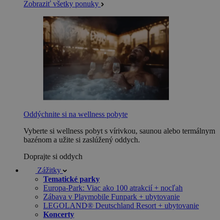
Zobraziť všetky ponuky
Oddýchnite si na wellness pobyte
Vyberte si wellness pobyt s vírivkou, saunou alebo termálnym
bazénom a užite si zaslúžený oddych.
Doprajte si oddych
Zážitky
Tematické parky
Europa-Park: Viac ako 100 atrakcií + nocľah
Zábava v Playmobile Funpark + ubytovanie
LEGOLAND® Deutschland Resort + ubytovanie
Koncerty