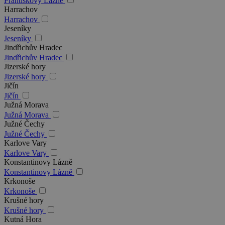
Františkovy Lázně
Harrachov
Harrachov
Jeseníky
Jeseníky
Jindřichův Hradec
Jindřichův Hradec
Jizerské hory
Jizerské hory
Jičín
Jičín
Južná Morava
Južná Morava
Južné Čechy
Južné Čechy
Karlove Vary
Karlove Vary
Konstantinovy Lázně
Konstantinovy Lázně
Krkonoše
Krkonoše
Krušné hory
Krušné hory
Kutná Hora