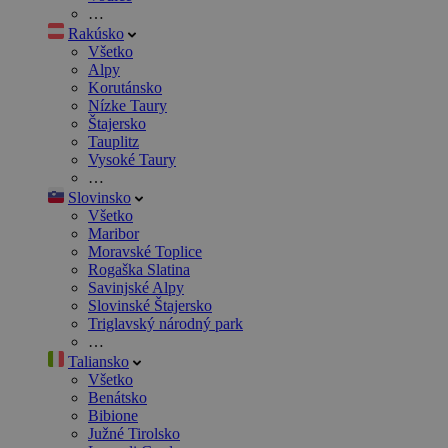
…
Rakúsko
Všetko
Alpy
Korutánsko
Nízke Taury
Štajersko
Tauplitz
Vysoké Taury
…
Slovinsko
Všetko
Maribor
Moravské Toplice
Rogaška Slatina
Savinjské Alpy
Slovinské Štajersko
Triglavský národný park
…
Taliansko
Všetko
Benátsko
Bibione
Južné Tirolsko