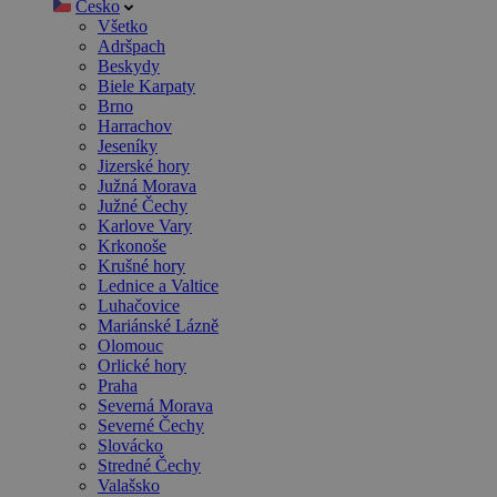
Česko
Všetko
Adršpach
Beskydy
Biele Karpaty
Brno
Harrachov
Jeseníky
Jizerské hory
Južná Morava
Južné Čechy
Karlove Vary
Krkonoše
Krušné hory
Lednice a Valtice
Luhačovice
Mariánské Lázně
Olomouc
Orlické hory
Praha
Severná Morava
Severné Čechy
Slovácko
Stredné Čechy
Valašsko