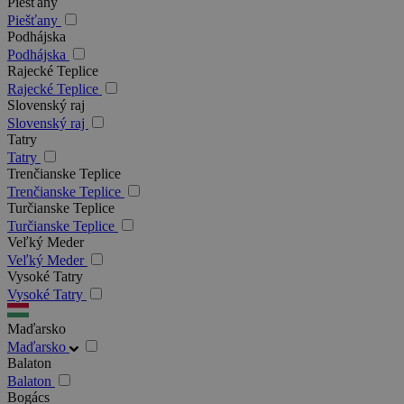
Piešťany
Piešťany
Podhájska
Podhájska
Rajecké Teplice
Rajecké Teplice
Slovenský raj
Slovenský raj
Tatry
Tatry
Trenčianske Teplice
Trenčianske Teplice
Turčianske Teplice
Turčianske Teplice
Veľký Meder
Veľký Meder
Vysoké Tatry
Vysoké Tatry
Maďarsko
Maďarsko
Balaton
Balaton
Bogács