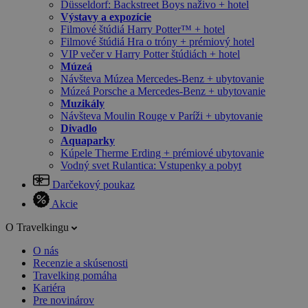
Düsseldorf: Backstreet Boys naživo + hotel
Výstavy a expozície
Filmové štúdiá Harry Potter™ + hotel
Filmové štúdiá Hra o tróny + prémiový hotel
VIP večer v Harry Potter štúdiách + hotel
Múzeá
Návšteva Múzea Mercedes-Benz + ubytovanie
Múzeá Porsche a Mercedes-Benz + ubytovanie
Muzikály
Návšteva Moulin Rouge v Paríži + ubytovanie
Divadlo
Aquaparky
Kúpele Therme Erding + prémiové ubytovanie
Vodný svet Rulantica: Vstupenky a pobyt
Darčekový poukaz
Akcie
O Travelkingu
O nás
Recenzie a skúsenosti
Travelking pomáha
Kariéra
Pre novinárov