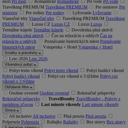
mori
Pri mori
Romantické
Romantické
Pri vode
Pri vode
Travelking PREMIUM
Travelking PREMIUM
Pre seniorov
Pre
seniorov
Pre rodiny
Pre rodiny
Lyžovanie
Lyžovanie
Vianočné trhy
Vianočné trhy
Travelking PREMIUM
Travelking
PREMIUM
Luxus CZ
Luxus CZ
Luxus
Luxus
Termálne kúpele
Termálne kúpele
Dovolenka plná aktivít
Dovolenka plná aktivít
Čas na relaxáciu a oddych
Čas na
relaxáciu a oddych
Poznávanie historických miest
Poznávanie
historických miest
Vstupenka + Hotel
Vstupenka + Hotel
Sviatky a prázdniny
Leto 2026
Leto 2026
Víkendový pobyt
Pobyt tento víkend
Pobyt tento víkend
Pobyt budúci víkend
Pobyt budúci víkend
Pobyt cez víkend o 3 týždne
Pobyt cez
víkend o 3 týždne
Obľúbené filtre
Osobne overené
Osobne overené
Rekreačné príspevky
Rekreačné príspevky
TravelBomby
TravelBomby - Pobyty s
parádnou zľavou
Last minute víkendy
Last minute víkendy
Strava
All inclusive
All inclusive
Plná penzia
Plná penzia
Polpenzia
Polpenzia
Raňajky
Raňajky
Bez stravy
Bez stravy
S dieťaťom zdarma