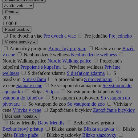
Cena
20
€
1 000
€
Počet osôb
Pre dvoch a viac
Pre dvoch a viac
Pre jedného
Pre jedného
V cene ponuky
Animačný program
Animačný program
Bazén v cene
Bazén
v cene
Neobmedzené wellness
Neobmedzené wellness
Nordic Walking palice
Nordic Walking palice
Prepojené s
kúpeľmi
Prepojené s kúpeľmi
Privátne wellness
Privátne
wellness
S dieťaťom zdarma
S dieťaťom zdarma
S
masážami
S masážami
S procedúrami
S procedúrami
Sauna
v cene
Sauna v cene
Se vstupom do aquaparku
Se vstupom do
aquaparku
Skipas
Skipas
So vstupom do kúpeľov
So
vstupom do kúpeľov
So vstupom do pivovaru
So vstupom do
pivovaru
So vstupom do zoo
So vstupom do zoo
Vírivka v
cene
Vírivka v cene
Zapožičanie bicyklov
Zapožičanie bicyklov
Možnosti hotela
Baby friendly
Baby friendly
Bezbariérový prístup
Bezbariérový prístup
Blízka zastávka
Blízka zastávka
Blízko
pláže
Blízko pláže
Blízko zjazdovky
Blízko zjazdovky