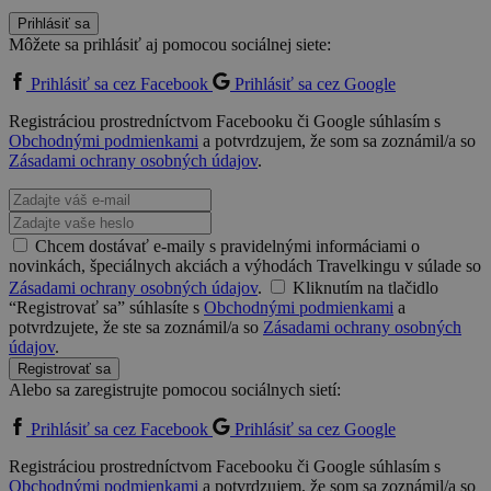
Prihlásiť sa
Môžete sa prihlásiť aj pomocou sociálnej siete:
Prihlásiť sa cez Facebook
Prihlásiť sa cez Google
Registráciou prostredníctvom Facebooku či Google súhlasím s
Obchodnými podmienkami
a potvrdzujem, že som sa zoznámil/a so
Zásadami ochrany osobných údajov
.
Chcem dostávať e-maily s pravidelnými informáciami o
novinkách, špeciálnych akciách a výhodách Travelkingu v súlade so
Zásadami ochrany osobných údajov
.
Kliknutím na tlačidlo
“Registrovať sa” súhlasíte s
Obchodnými podmienkami
a
potvrdzujete, že ste sa zoznámil/a so
Zásadami ochrany osobných
údajov
.
Registrovať sa
Alebo sa zaregistrujte pomocou sociálnych sietí:
Prihlásiť sa cez Facebook
Prihlásiť sa cez Google
Registráciou prostredníctvom Facebooku či Google súhlasím s
Obchodnými podmienkami
a potvrdzujem, že som sa zoznámil/a so