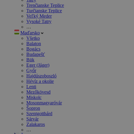
Trenčianske Teplice
Turčianske Teplice
Veľký Meder
Vysoké Tatry
…
Maďarsko
Všetko
Balaton
Bogács
Budapešť
Bük
Eger (Jáger)
Győr
Hajdúszoboszló
Hévíz a okolie
Lenti
Mezőkövesd
Miskolc
Mosonmagyaróvár
Šopron
Szentgotthárd
Sárvár
Zalakaros
…