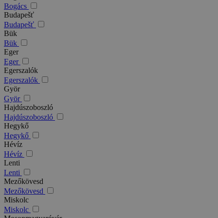
Bogács
Budapešť
Budapešť
Bük
Bük
Eger
Eger
Egerszalók
Egerszalók
Györ
Györ
Hajdúszoboszló
Hajdúszoboszló
Hegykő
Hegykő
Hévíz
Hévíz
Lenti
Lenti
Mezőkövesd
Mezőkövesd
Miskolc
Miskolc