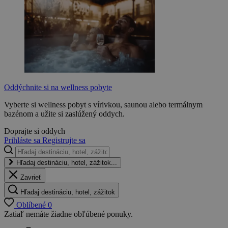
Oddýchnite si na wellness pobyte
Vyberte si wellness pobyt s vírivkou, saunou alebo termálnym
bazénom a užite si zaslúžený oddych.
Doprajte si oddych
Prihláste sa
Registrujte sa
Hľadaj destináciu, hotel, zážitok...
Zavrieť
Hľadaj destináciu, hotel, zážitok
Oblíbené
0
Zatiaľ nemáte žiadne obľúbené ponuky.