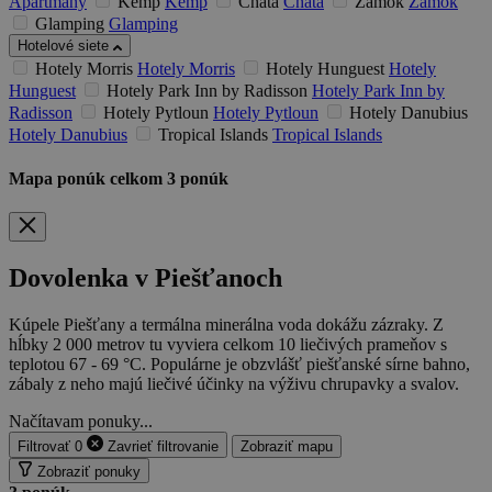
Apartmány
Kemp
Kemp
Chata
Chata
Zámok
Zámok
Glamping
Glamping
Hotelové siete
Hotely Morris
Hotely Morris
Hotely Hunguest
Hotely
Hunguest
Hotely Park Inn by Radisson
Hotely Park Inn by
Radisson
Hotely Pytloun
Hotely Pytloun
Hotely Danubius
Hotely Danubius
Tropical Islands
Tropical Islands
Mapa ponúk
celkom
3
ponúk
Dovolenka v Piešťanoch
Kúpele Piešťany a termálna minerálna voda dokážu zázraky. Z
hĺbky 2 000 metrov tu vyviera celkom 10 liečivých prameňov s
teplotou 67 - 69 °C. Populárne je obzvlášť piešťanské sírne bahno,
zábaly z neho majú liečivé účinky na výživu chrupavky a svalov.
Načítavam ponuky...
Filtrovať
0
Zavrieť
filtrovanie
Zobraziť mapu
Zobraziť ponuky