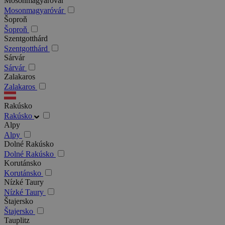
Mosonmagyaróvár
Mosonmagyaróvár
Šoproň
Šoproň
Szentgotthárd
Szentgotthárd
Sárvár
Sárvár
Zalakaros
Zalakaros
Rakúsko
Rakúsko
Alpy
Alpy
Dolné Rakúsko
Dolné Rakúsko
Korutánsko
Korutánsko
Nízké Taury
Nízké Taury
Štajersko
Štajersko
Tauplitz