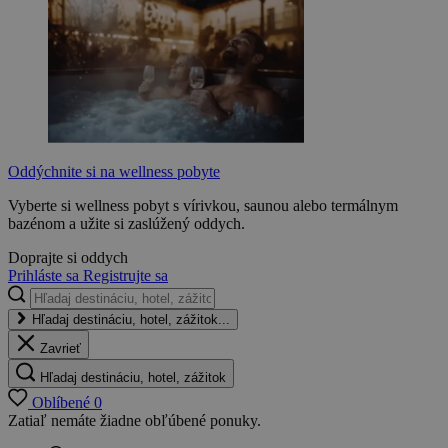
Oddýchnite si na wellness pobyte
Vyberte si wellness pobyt s vírivkou, saunou alebo termálnym
bazénom a užite si zaslúžený oddych.
Doprajte si oddych
Prihláste sa
Registrujte sa
Hľadaj destináciu, hotel, zážitok...
Zavrieť
Hľadaj destináciu, hotel, zážitok
Oblíbené
0
Zatiaľ nemáte žiadne obľúbené ponuky.