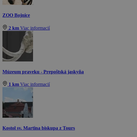
ZOO Bojnice
2 km
Viac informacií
Múzeum praveku - Prepoštská jaskyňa
1 km
Viac informacií
Kostol sv. Martina biskupa z Tours