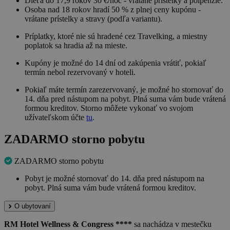
Dieťa do 17,9 rokov 30 €/noc - vrátane prístelky a polpenzie.
Osoba nad 18 rokov hradí 50 % z plnej ceny kupónu -
vrátane prístelky a stravy (podľa variantu).
Príplatky, ktoré nie sú hradené cez Travelking, a miestny
poplatok sa hradia až na mieste.
Kupóny je možné do 14 dní od zakúpenia vrátiť, pokiaľ
termín nebol rezervovaný v hoteli.
Pokiaľ máte termín zarezervovaný, je možné ho stornovať do
14. dňa pred nástupom na pobyt. Plná suma vám bude vrátená
formou kreditov. Storno môžete vykonať vo svojom
užívateľskom účte
tu
.
ZADARMO storno pobytu
ZADARMO storno pobytu
Pobyt je možné stornovať do 14. dňa pred nástupom na
pobyt. Plná suma vám bude vrátená formou kreditov.
O ubytovaní
RM Hotel Wellness & Congress ****
sa nachádza v mestečku