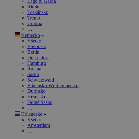
Lago di Garda
Rimini
Toskánsko
Trento
Umbria
…
Nemecko
Všetko
Bavorsko
Berlín
Düsseldorf
Hamburg
Rujana
Sasko
Schwarzwald
Bádensko-Württembersko
Durínsko
Hesensko
Dolné Sasko
…
Holandsko
Všetko
Amsterdam
…