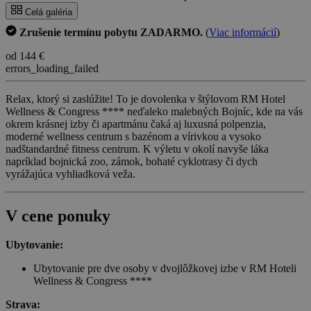
Celá galéria
Zrušenie termínu pobytu ZADARMO.
(
Viac informácií
)
od 144 €
errors_loading_failed
Relax, ktorý si zaslúžite! To je dovolenka v štýlovom RM Hotel
Wellness & Congress **** neďaleko malebných Bojníc, kde na vás
okrem krásnej izby či apartmánu čaká aj luxusná polpenzia,
moderné wellness centrum s bazénom a vírivkou a vysoko
nadštandardné fitness centrum. K výletu v okolí navyše láka
napríklad bojnická zoo, zámok, bohaté cyklotrasy či dych
vyrážajúca vyhliadková veža.
V cene ponuky
Ubytovanie:
Ubytovanie pre dve osoby v dvojlôžkovej izbe v RM Hoteli
Wellness & Congress ****
Strava: