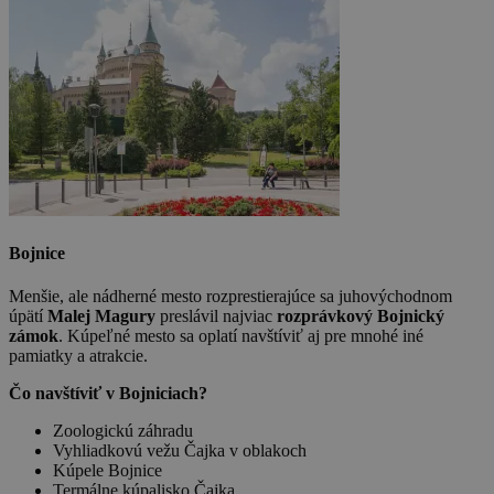
Bojnice
Menšie, ale nádherné mesto rozprestierajúce sa juhovýchodnom
úpätí
Malej Magury
preslávil najviac
rozprávkový Bojnický
zámok
. Kúpeľné mesto sa oplatí navštíviť aj pre mnohé iné
pamiatky a atrakcie.
Čo navštíviť v Bojniciach?
Zoologickú záhradu
Vyhliadkovú vežu Čajka v oblakoch
Kúpele Bojnice
Termálne kúpalisko Čajka