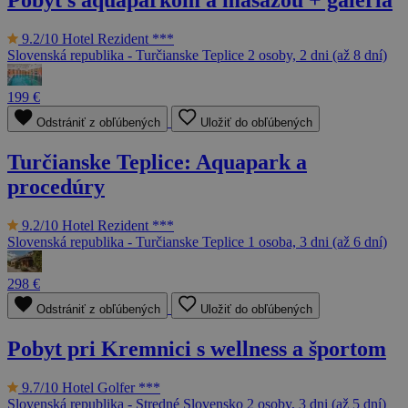
Pobyt s aquaparkom a masážou + galéria
9.2/10
Hotel Rezident ***
Slovenská republika - Turčianske Teplice
2 osoby, 2 dni (až 8 dní)
199 €
Odstrániť z obľúbených
Uložiť do obľúbených
Turčianske Teplice: Aquapark a
procedúry
9.2/10
Hotel Rezident ***
Slovenská republika - Turčianske Teplice
1 osoba, 3 dni (až 6 dní)
298 €
Odstrániť z obľúbených
Uložiť do obľúbených
Pobyt pri Kremnici s wellness a športom
9.7/10
Hotel Golfer ***
Slovenská republika - Stredné Slovensko
2 osoby, 3 dni (až 5 dní)