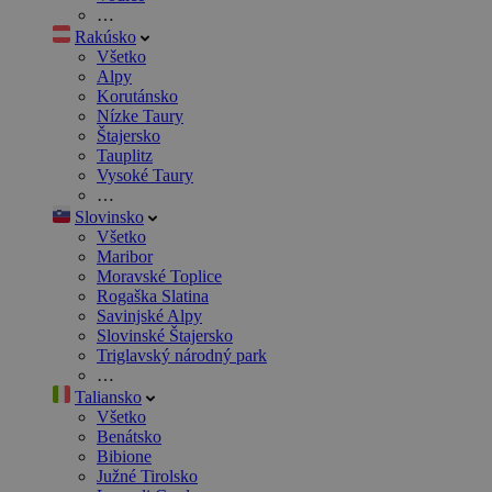
…
Rakúsko
Všetko
Alpy
Korutánsko
Nízke Taury
Štajersko
Tauplitz
Vysoké Taury
…
Slovinsko
Všetko
Maribor
Moravské Toplice
Rogaška Slatina
Savinjské Alpy
Slovinské Štajersko
Triglavský národný park
…
Taliansko
Všetko
Benátsko
Bibione
Južné Tirolsko