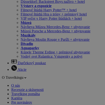
Düsseldorf: Backstreet Boys naživo + hotel
Výstavy a expozície
Filmové štúdiá Harry Potter™ + hotel
Filmové štúdiá Hra o tróny + prémiový hotel
VIP večer v Harry Potter štúdiách + hotel
Múzeá
Návšteva Múzea Mercedes-Benz + ubytovanie
Múzeá Porsche a Mercedes-Benz + ubytovanie
Muzikály
Návšteva Moulin Rouge v Paríži + ubytovanie
Divadlo
Aquaparky
Kúpele Therme Erding + prémiové ubytovanie
Vodný svet Rulantica: Vstupenky a pobyt
Darčekový poukaz
Akcie
O Travelkingu
O nás
Recenzie a skúsenosti
Travelking pomáha
Kariéra
Pre novinárov