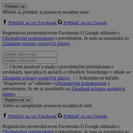
Prihlásiť sa
Môžete sa prihlásiť aj pomocou sociálnej siete:
Prihlásiť sa cez Facebook
Prihlásiť sa cez Google
Registráciou prostredníctvom Facebooku či Google súhlasím s
Obchodnými podmienkami
a potvrdzujem, že som sa zoznámil/a so
Zásadami ochrany osobných údajov
.
Chcem dostávať e-maily s pravidelnými informáciami o
novinkách, špeciálnych akciách a výhodách Travelkingu v súlade so
Zásadami ochrany osobných údajov
.
Kliknutím na tlačidlo
“Registrovať sa” súhlasíte s
Obchodnými podmienkami
a
potvrdzujete, že ste sa zoznámil/a so
Zásadami ochrany osobných
údajov
.
Registrovať sa
Alebo sa zaregistrujte pomocou sociálnych sietí:
Prihlásiť sa cez Facebook
Prihlásiť sa cez Google
Registráciou prostredníctvom Facebooku či Google súhlasím s
Obchodnými podmienkami
a potvrdzujem, že som sa zoznámil/a so