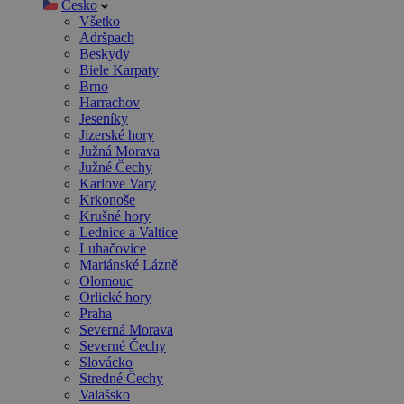
Česko
Všetko
Adršpach
Beskydy
Biele Karpaty
Brno
Harrachov
Jeseníky
Jizerské hory
Južná Morava
Južné Čechy
Karlove Vary
Krkonoše
Krušné hory
Lednice a Valtice
Luhačovice
Mariánské Lázně
Olomouc
Orlické hory
Praha
Severná Morava
Severné Čechy
Slovácko
Stredné Čechy
Valašsko