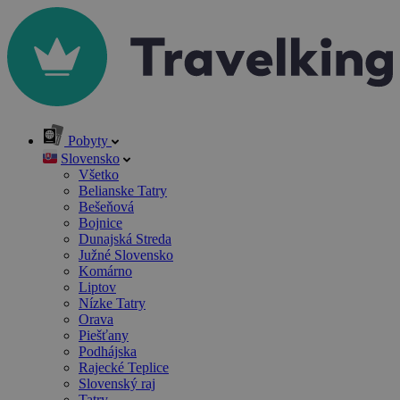
Pobyty
Slovensko
Všetko
Belianske Tatry
Bešeňová
Bojnice
Dunajská Streda
Južné Slovensko
Komárno
Liptov
Nízke Tatry
Orava
Piešťany
Podhájska
Rajecké Teplice
Slovenský raj
Tatry