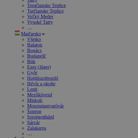
Trenčianske Teplice
Turčianske Teplice
Veľký Meder
Vysoké Tatry
…
Maďarsko
Všetko
Balaton
Bogács
Budapešť
Bük
Eger (Jáger)
Győr
Hajdúszoboszló
Hévíz a okolie
Lenti
Mezőkövesd
Miskolc
Mosonmagyaróvár
Šopron
Szentgotthárd
Sárvár
Zalakaros
…