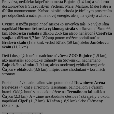
Prievidza, neďaleko kúpeľného mesta Bojnice (1,4 km) a s dobrou
dostupnosťou k Strážovským Vrchom, Malej Magure, Malej Fatre a
ďalším monumentom. Krásna okolitá príroda je ideálnym prostredím
pre odpočinok a načerpanie novej energie, ale aj na výlety a zábavu.
Cyklisti si môžu prejsť hneď niekoľko skvelých trás. Na výlet láka
napríklad
Hornonitrianska cyklomagistrála
s celkovou dĺžkou 66
km,
Rokošská radiála
s dĺžkou 25,6 km alebo nenáročná
Cigeľská
spojka
s dĺžkou 9,7 km. Výstup potom môžete podniknúť na
Bralovú skalu
(18,3 km), vrchol
Kľak
(59 km) alebo
Jančekovu
skalu
(11,2 km).
Deti i dospelých určite nadchne návšteva
ZOO Bojnice
(1,9 km),
ako najstaršej zoologickej záhrady na Slovensku, nádherného
Bojnického zámku
(1,9 km) alebo modernej vyhliadkovej veže
Čajka v oblakoch
(3,6 km), inšpirované chodníkmi v korunách
stromov.
Poriadnu dávku adrenalínu vám potom dodá
Downtown Aréna
Prievidza
(4 km) s airsoftom, lasergame, paintballom a ďalšími
hrami. Oddýchnuť si naopak môžete na
Termálnom kúpalisku
Čajka
(2,3 km). A v zime nezabudnite otestovať ski areály v okolí,
napríklad
Cigeľ
(11,2 km),
Kľačno
(18,9 km) alebo
Čičmany
(38,2 km).