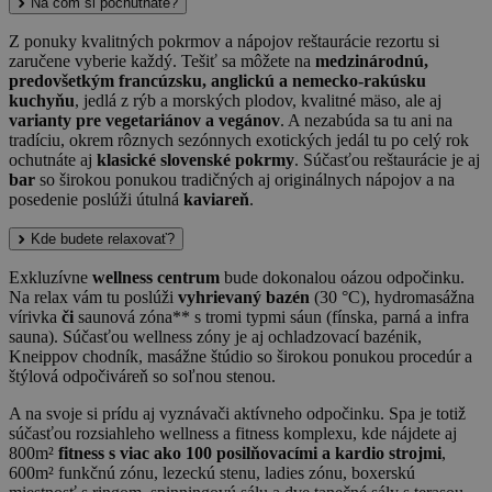
Na čom si pochutnáte?
Z ponuky kvalitných pokrmov a nápojov reštaurácie rezortu si
zaručene vyberie každý. Tešiť sa môžete na
medzinárodnú,
predovšetkým francúzsku, anglickú a nemecko-rakúsku
kuchyňu
, jedlá z rýb a morských plodov, kvalitné mäso, ale aj
varianty pre vegetariánov a vegánov
. A nezabúda sa tu ani na
tradíciu, okrem rôznych sezónnych exotických jedál tu po celý rok
ochutnáte aj
klasické slovenské pokrmy
. Súčasťou reštaurácie je aj
bar
so širokou ponukou tradičných aj originálnych nápojov a na
posedenie poslúži útulná
kaviareň
.
Kde budete relaxovať?
Exkluzívne
wellness centrum
bude dokonalou oázou odpočinku.
Na relax vám tu poslúži
vyhrievaný bazén
(30 °C), hydromasážna
vírivka
či
saunová zóna** s tromi typmi sáun (fínska, parná a infra
sauna). Súčasťou wellness zóny je aj ochladzovací bazénik,
Kneippov chodník, masážne štúdio so širokou ponukou procedúr a
štýlová odpočiváreň so soľnou stenou.
A na svoje si prídu aj vyznávači aktívneho odpočinku. Spa je totiž
súčasťou rozsiahleho wellness a fitness komplexu, kde nájdete aj
800m²
fitness s viac ako 100 posilňovacími a kardio strojmi
,
600m² funkčnú zónu, lezeckú stenu, ladies zónu, boxerskú