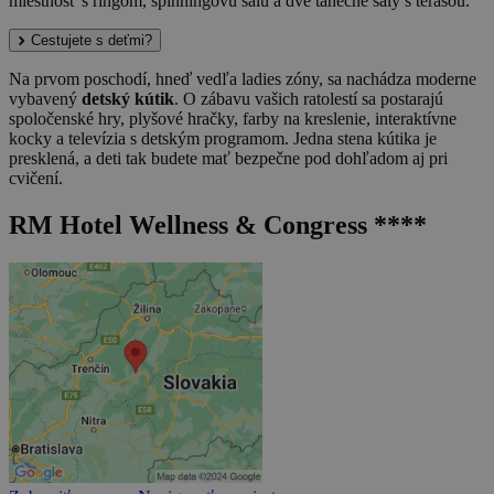
miestnosť s ringom, spinningovú sálu a dve tanečné sály s terasou.
Cestujete s deťmi?
Na prvom poschodí, hneď vedľa ladies zóny, sa nachádza moderne
vybavený
detský kútik
. O zábavu vašich ratolestí sa postarajú
spoločenské hry, plyšové hračky, farby na kreslenie, interaktívne
kocky a televízia s detským programom. Jedna stena kútika je
presklená, a deti tak budete mať bezpečne pod dohľadom aj pri
cvičení.
RM Hotel Wellness & Congress ****