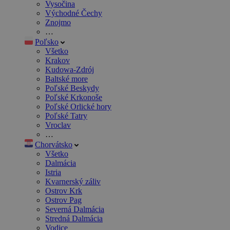
Vysočina
Východné Čechy
Znojmo
…
Poľsko
Všetko
Krakov
Kudowa-Zdrój
Baltské more
Poľské Beskydy
Poľské Krkonoše
Poľské Orlické hory
Poľské Tatry
Vroclav
…
Chorvátsko
Všetko
Dalmácia
Istria
Kvarnerský záliv
Ostrov Krk
Ostrov Pag
Severná Dalmácia
Stredná Dalmácia
Vodice