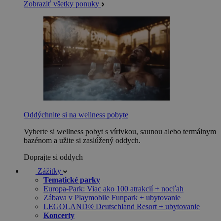
Zobraziť všetky ponuky
Oddýchnite si na wellness pobyte
Vyberte si wellness pobyt s vírivkou, saunou alebo termálnym
bazénom a užite si zaslúžený oddych.
Doprajte si oddych
Zážitky
Tematické parky
Europa-Park: Viac ako 100 atrakcií + nocľah
Zábava v Playmobile Funpark + ubytovanie
LEGOLAND® Deutschland Resort + ubytovanie
Koncerty