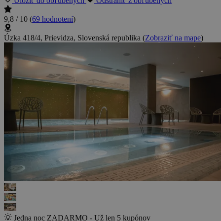
Uložiť do obľúbených
Odstrániť z obľúbených
9,8 / 10
(
69 hodnotení
)
Úzka 418/4, Prievidza, Slovenská republika
(
Zobraziť na mape
)
Jedna noc ZADARMO - Už len 5 kupónov