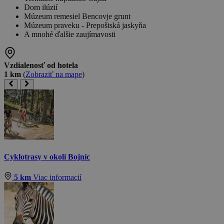
Dom ilúzií
Múzeum remesiel Bencovje grunt
Múzeum praveku - Prepoštská jaskyňa
A mnohé ďalšie zaujímavosti
Vzdialenosť od hotela
1 km
(
Zobraziť na mape
)
Cyklotrasy v okolí Bojníc
5 km
Viac informacií