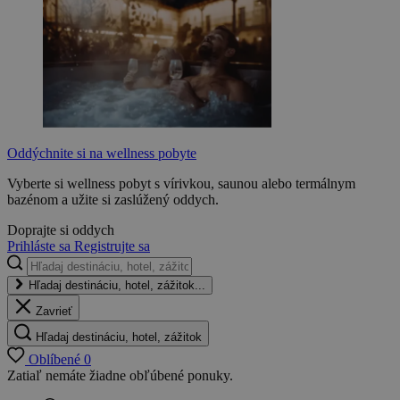
Oddýchnite si na wellness pobyte
Vyberte si wellness pobyt s vírivkou, saunou alebo termálnym
bazénom a užite si zaslúžený oddych.
Doprajte si oddych
Prihláste sa
Registrujte sa
Hľadaj destináciu, hotel, zážitok...
Zavrieť
Hľadaj destináciu, hotel, zážitok
Oblíbené
0
Zatiaľ nemáte žiadne obľúbené ponuky.