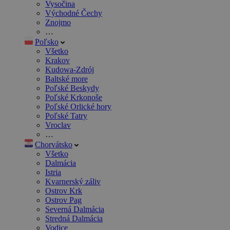
Vysočina
Východné Čechy
Znojmo
…
Poľsko
Všetko
Krakov
Kudowa-Zdrój
Baltské more
Poľské Beskydy
Poľské Krkonoše
Poľské Orlické hory
Poľské Tatry
Vroclav
…
Chorvátsko
Všetko
Dalmácia
Istria
Kvarnerský záliv
Ostrov Krk
Ostrov Pag
Severná Dalmácia
Stredná Dalmácia
Vodice