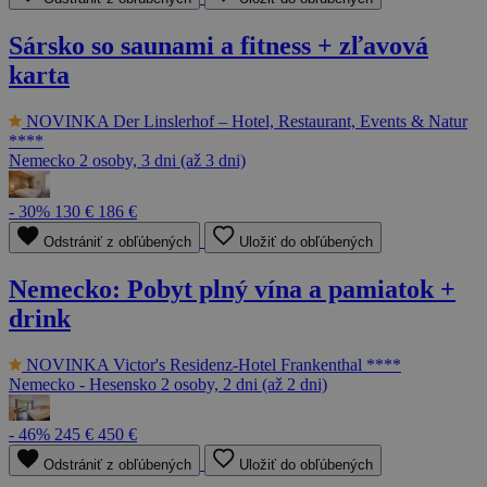
Sársko so saunami a fitness + zľavová
karta
NOVINKA
Der Linslerhof – Hotel, Restaurant, Events & Natur
****
Nemecko
2 osoby, 3 dni (až 3 dni)
- 30%
130 €
186 €
Odstrániť z obľúbených
Uložiť do obľúbených
Nemecko: Pobyt plný vína a pamiatok +
drink
NOVINKA
Victor's Residenz-Hotel Frankenthal ****
Nemecko - Hesensko
2 osoby, 2 dni (až 2 dni)
- 46%
245 €
450 €
Odstrániť z obľúbených
Uložiť do obľúbených