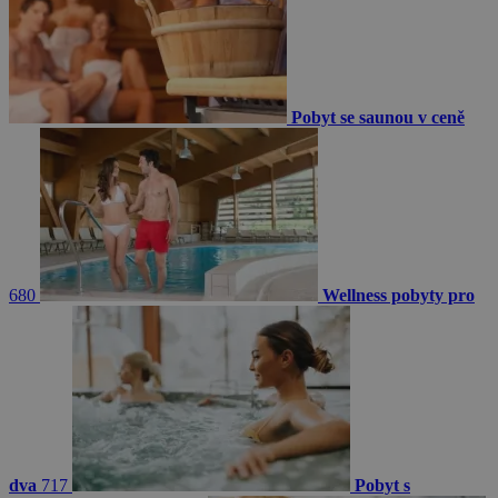
Pobyt se saunou v ceně
680
Wellness pobyty pro
dva
717
Pobyt s