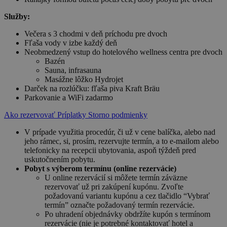
Služby:
Večera s 3 chodmi v deň príchodu pre dvoch
Fľaša vody v izbe každý deň
Neobmedzený vstup do hotelového wellness centra pre dvoch
Bazén
Sauna, infrasauna
Masážne lôžko Hydrojet
Darček na rozlúčku: fľaša piva Kraft Bräu
Parkovanie a WiFi zadarmo
Ako rezervovať
Príplatky
Storno podmienky
V prípade využitia procedúr, či už v cene balíčka, alebo nad
jeho rámec, si, prosím, rezervujte termín, a to e-mailom alebo
telefonicky na recepcii ubytovania, aspoň týždeň pred
uskutočnením pobytu.
Pobyt s výberom termínu (online rezervácie)
U online rezervácií si môžete termín záväzne
rezervovať už pri zakúpení kupónu. Zvoľte
požadovanú variantu kupónu a cez tlačidlo “Vybrať
termín” označte požadovaný termín rezervácie.
Po uhradení objednávky obdržíte kupón s termínom
rezervácie (nie je potrebné kontaktovať hotel a