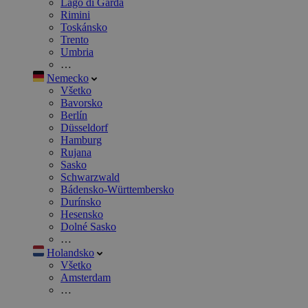
Lago di Garda
Rimini
Toskánsko
Trento
Umbria
…
Nemecko
Všetko
Bavorsko
Berlín
Düsseldorf
Hamburg
Rujana
Sasko
Schwarzwald
Bádensko-Württembersko
Durínsko
Hesensko
Dolné Sasko
…
Holandsko
Všetko
Amsterdam
…