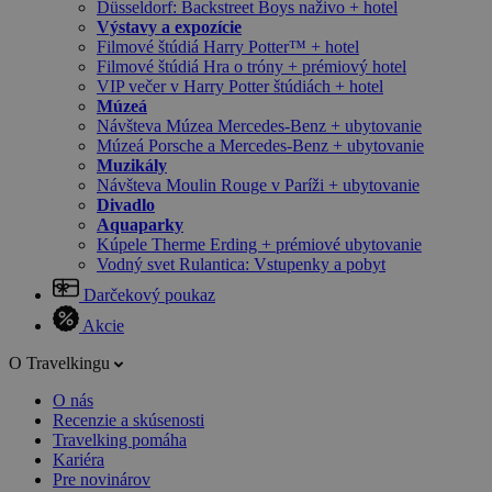
Düsseldorf: Backstreet Boys naživo + hotel
Výstavy a expozície
Filmové štúdiá Harry Potter™ + hotel
Filmové štúdiá Hra o tróny + prémiový hotel
VIP večer v Harry Potter štúdiách + hotel
Múzeá
Návšteva Múzea Mercedes-Benz + ubytovanie
Múzeá Porsche a Mercedes-Benz + ubytovanie
Muzikály
Návšteva Moulin Rouge v Paríži + ubytovanie
Divadlo
Aquaparky
Kúpele Therme Erding + prémiové ubytovanie
Vodný svet Rulantica: Vstupenky a pobyt
Darčekový poukaz
Akcie
O Travelkingu
O nás
Recenzie a skúsenosti
Travelking pomáha
Kariéra
Pre novinárov