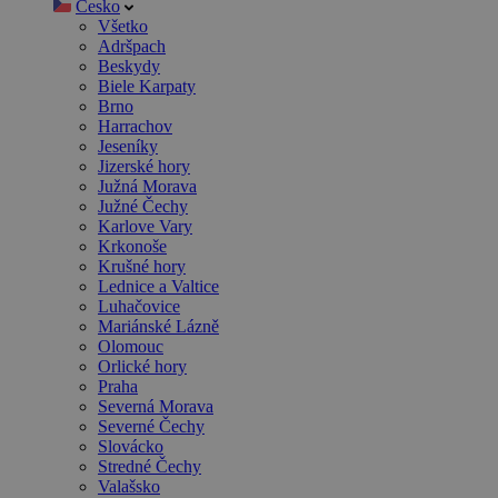
Česko
Všetko
Adršpach
Beskydy
Biele Karpaty
Brno
Harrachov
Jeseníky
Jizerské hory
Južná Morava
Južné Čechy
Karlove Vary
Krkonoše
Krušné hory
Lednice a Valtice
Luhačovice
Mariánské Lázně
Olomouc
Orlické hory
Praha
Severná Morava
Severné Čechy
Slovácko
Stredné Čechy
Valašsko