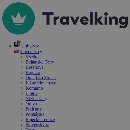
Pobyty
Slovensko
Všetko
Belianske Tatry
Bešeňová
Bojnice
Dunajská Streda
Južné Slovensko
Komárno
Liptov
Nízke Tatry
Orava
Piešťany
Podhájska
Rajecké Teplice
Slovenský raj
Tatry