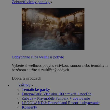
Zobraziť všetky ponuky
Oddýchnite si na wellness pobyte
Vyberte si wellness pobyt s vírivkou, saunou alebo termálnym
bazénom a užite si zaslúžený oddych.
Doprajte si oddych
Zážitky
Tematické parky
Europa-Park: Viac ako 100 atrakcií + nocľah
Zábava v Playmobile Funpark + ubytovanie
LEGOLAND® Deutschland Resort + ubytovanie
Koncerty