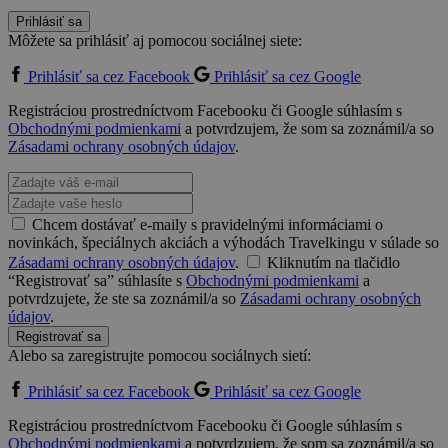
Prihlásiť sa
Môžete sa prihlásiť aj pomocou sociálnej siete:
Prihlásiť sa cez Facebook
Prihlásiť sa cez Google
Registráciou prostredníctvom Facebooku či Google súhlasím s
Obchodnými podmienkami
a potvrdzujem, že som sa zoznámil/a so
Zásadami ochrany osobných údajov
.
Chcem dostávať e-maily s pravidelnými informáciami o
novinkách, špeciálnych akciách a výhodách Travelkingu v súlade so
Zásadami ochrany osobných údajov
.
Kliknutím na tlačidlo
“Registrovať sa” súhlasíte s
Obchodnými podmienkami
a
potvrdzujete, že ste sa zoznámil/a so
Zásadami ochrany osobných
údajov
.
Registrovať sa
Alebo sa zaregistrujte pomocou sociálnych sietí:
Prihlásiť sa cez Facebook
Prihlásiť sa cez Google
Registráciou prostredníctvom Facebooku či Google súhlasím s
Obchodnými podmienkami
a potvrdzujem, že som sa zoznámil/a so