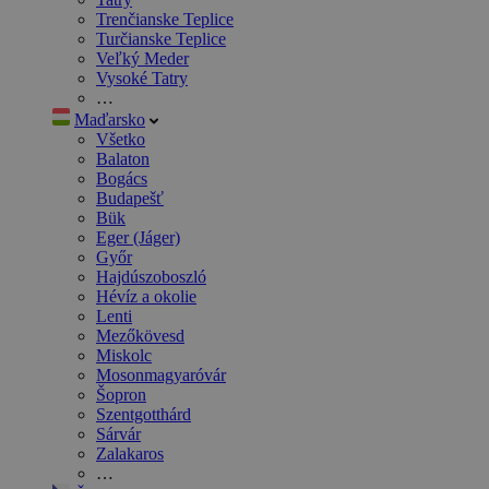
Trenčianske Teplice
Turčianske Teplice
Veľký Meder
Vysoké Tatry
…
Maďarsko
Všetko
Balaton
Bogács
Budapešť
Bük
Eger (Jáger)
Győr
Hajdúszoboszló
Hévíz a okolie
Lenti
Mezőkövesd
Miskolc
Mosonmagyaróvár
Šopron
Szentgotthárd
Sárvár
Zalakaros
…