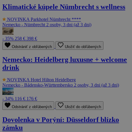
Klimatické kúpele Nümbrecht s wellness
NOVINKA
Parkhotel Nümbrecht ****
Nemecko - Nümbrecht
2 osoby, 3 dni (až 3 dni)
- 35%
258 €
398 €
Odstrániť z obľúbených
Uložiť do obľúbených
Nemecko: Heidelberg luxusne + welcome
drink
NOVINKA
Hotel Hilton Heidelberg
Nemecko - Bádensko-Württembersko
2 osoby, 3 dni (až 3 dni)
- 34%
116 €
176 €
Odstrániť z obľúbených
Uložiť do obľúbených
Dovolenka v Porýní: Düsseldorf blízko
zámku