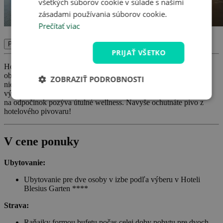
všetkých súborov cookie v súlade s našimi
zásadami používania súborov cookie.
Prečítať viac
Potvrdiť
PRIJAŤ VŠETKO
Hotel Blesius Garten **** ponúka dokonalé útočisko pre
obdivovateľov pamiatok i nadšených výletníkov. Nachádza sa len
ZOBRAZIŤ PODROBNOSTI
niekoľko kilometrov od centra mesta Trier, v krásnej krajine plnej
výletných trás. Tešiť sa môžete na bohaté raňajky formou bufetu a
na odpočinok pozýva útulné wellness. Navyše ochutnáte pivo z
hotelového pivovaru!
V cene ponuky
Ubytovanie:
Ubytovanie pre dve osoby v izbe podľa výberu v Hoteli
Blesius Garten ****
Strava:
Raňajky formou bufetu počas celej doby pobytu pre dvoch