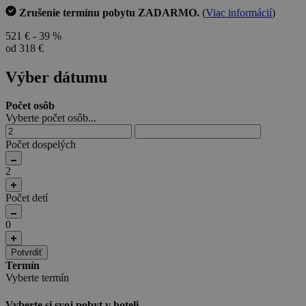
Zrušenie termínu pobytu ZADARMO.
(
Viac informácií
)
521 €
- 39 %
od 318 €
Výber dátumu
Počet osôb
Vyberte počet osôb...
Počet dospelých
2
Počet detí
0
Potvrdiť
Termín
Vyberte termín
Vyberte si svoj pobyt v hoteli