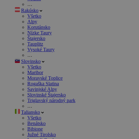
…
Rakúsko
Všetko
Alpy
Korutánsko
Nízke Taury
Štajersko
Tauplitz
Vysoké Taury
…
Slovinsko
Všetko
Maribor
Moravské Toplice
Rogaška Slatina
Savinjské Alpy
Slovinské Štajersko
Triglavský národný park
…
Taliansko
Všetko
Benátsko
Bibione
Južné Tirolsko