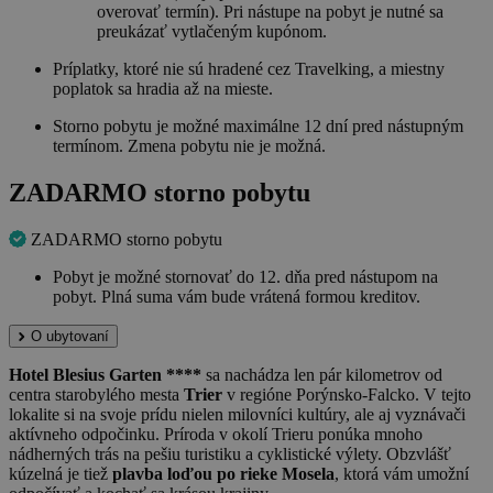
overovať termín). Pri nástupe na pobyt je nutné sa
preukázať vytlačeným kupónom.
Príplatky, ktoré nie sú hradené cez Travelking, a miestny
poplatok sa hradia až na mieste.
Storno pobytu je možné maximálne 12 dní pred nástupným
termínom. Zmena pobytu nie je možná.
ZADARMO storno pobytu
ZADARMO storno pobytu
Pobyt je možné stornovať do 12. dňa pred nástupom na
pobyt. Plná suma vám bude vrátená formou kreditov.
O ubytovaní
Hotel Blesius Garten ****
sa nachádza len pár kilometrov od
centra starobylého mesta
Trier
v regióne Porýnsko-Falcko. V tejto
lokalite si na svoje prídu nielen milovníci kultúry, ale aj vyznávači
aktívneho odpočinku. Príroda v okolí Trieru ponúka mnoho
nádherných trás na pešiu turistiku a cyklistické výlety. Obzvlášť
kúzelná je tiež
plavba loďou po rieke Mosela
, ktorá vám umožní