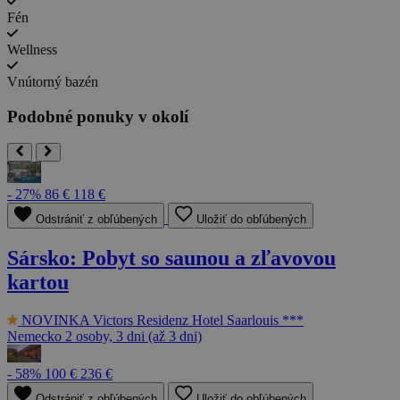
Fén
Wellness
Vnútorný bazén
Podobné ponuky v okolí
- 27%
86 €
118 €
Odstrániť z obľúbených
Uložiť do obľúbených
Sársko: Pobyt so saunou a zľavovou
kartou
NOVINKA
Victors Residenz Hotel Saarlouis ***
Nemecko
2 osoby, 3 dni (až 3 dni)
- 58%
100 €
236 €
Odstrániť z obľúbených
Uložiť do obľúbených