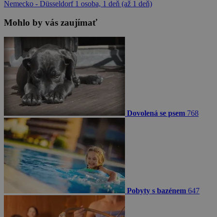
Nemecko - Düsseldorf
1 osoba, 1 deň (až 1 deň)
Mohlo by vás zaujímať
Dovolená se psem
768
Pobyty s bazénem
647