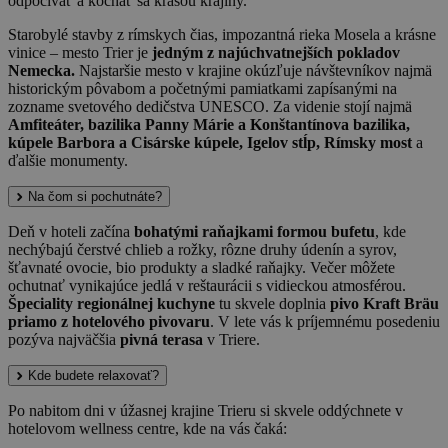
odpočívať a kochať sa krásou krajiny.
Starobylé stavby z rímskych čias, impozantná rieka Mosela a krásne
vinice – mesto Trier je
jedným z najúchvatnejších pokladov
Nemecka.
Najstaršie mesto v krajine okúzľuje návštevníkov najmä
historickým pôvabom a početnými pamiatkami zapísanými na
zozname svetového dedičstva UNESCO. Za videnie stojí najmä
Amfiteáter, bazilika Panny Márie a Konštantínova bazilika,
kúpele Barbora a Cisárske kúpele, Igelov stĺp, Rímsky most
a
ďalšie monumenty.
Na čom si pochutnáte?
Deň v hoteli začína
bohatými raňajkami formou bufetu
, kde
nechýbajú čerstvé chlieb a rožky, rôzne druhy údenín a syrov,
šťavnaté ovocie, bio produkty a sladké raňajky. Večer môžete
ochutnať vynikajúce jedlá v reštaurácii s vidieckou atmosférou.
Špeciality regionálnej kuchyne
tu skvele doplnia
pivo Kraft Bräu
priamo z hotelového pivovaru
. V lete vás k príjemnému posedeniu
pozýva najväčšia
pivná terasa
v Triere.
Kde budete relaxovať?
Po nabitom dni v úžasnej krajine Trieru si skvele oddýchnete v
hotelovom wellness centre, kde na vás čaká: