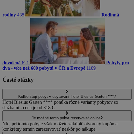
rodiny
435
Rodinná
dovolená
621
Pobyty pro
dva - více než 600 pobytů v ČR a Evropě
1109
Časté otázky
Koľko stojí pobyt v ubytovaní Hotel Blesius Garten ****?
Hotel Blesius Garten **** ponúka rôzné varianty pobytov so
službami - cena je od 318 €.
Je možné tento pobyt rezervovať online?
Nie, pri tomto pobyte však môžete zakúpiť otvorený kupón a
konkrétny termín zarezervovať neskôr po nákupe.