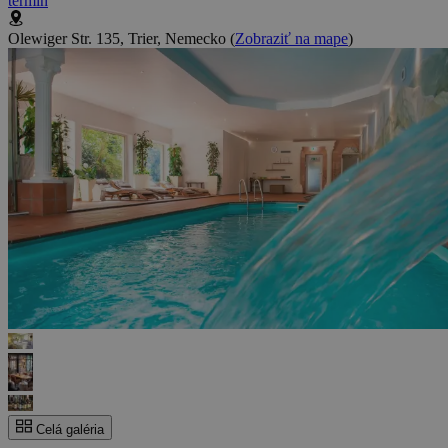
termín
Olewiger Str. 135, Trier, Nemecko
(
Zobraziť na mape
)
Celá galéria