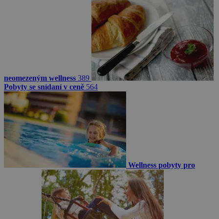
neomezeným wellness
389
Pobyty se snídaní v ceně
564
Wellness pobyty pro