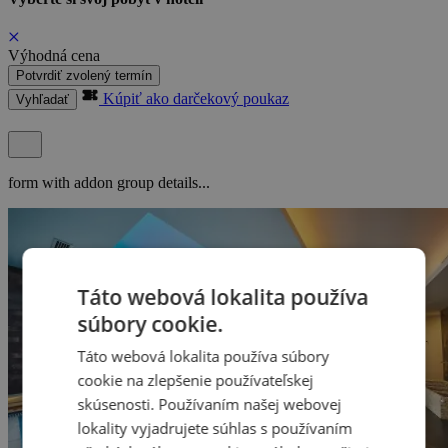
Výhodná cena
Potvrdiť zvolený termín
Kúpiť ako darčekový poukaz
Vyhľadať
form with addon group details...
Táto webová lokalita používa
súbory cookie.
Táto webová lokalita používa súbory
cookie na zlepšenie používateľskej
skúsenosti. Používaním našej webovej
lokality vyjadrujete súhlas s používaním