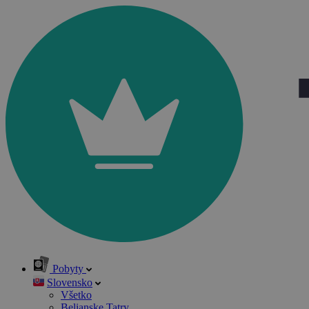
Pobyty
Slovensko
Všetko
Belianske Tatry