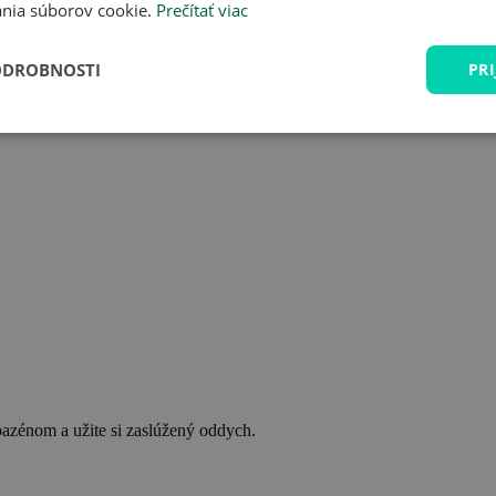
nia súborov cookie.
Prečítať viac
ODROBNOSTI
PRI
bazénom a užite si zaslúžený oddych.