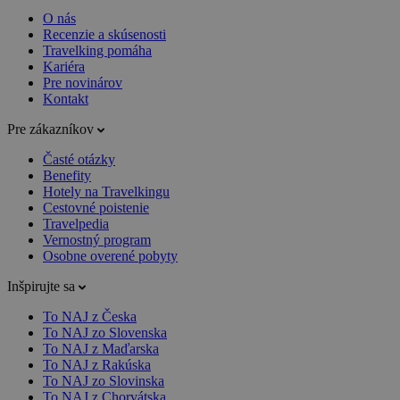
O nás
Recenzie a skúsenosti
Travelking pomáha
Kariéra
Pre novinárov
Kontakt
Pre zákazníkov
Časté otázky
Benefity
Hotely na Travelkingu
Cestovné poistenie
Travelpedia
Vernostný program
Osobne overené pobyty
Inšpirujte sa
To NAJ z Česka
To NAJ zo Slovenska
To NAJ z Maďarska
To NAJ z Rakúska
To NAJ zo Slovinska
To NAJ z Chorvátska