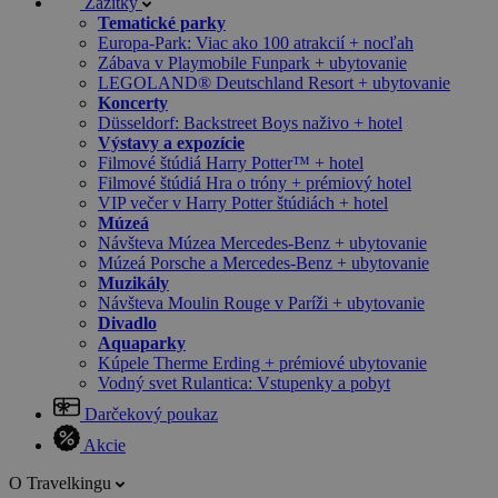
Zážitky
Tematické parky
Europa-Park: Viac ako 100 atrakcií + nocľah
Zábava v Playmobile Funpark + ubytovanie
LEGOLAND® Deutschland Resort + ubytovanie
Koncerty
Düsseldorf: Backstreet Boys naživo + hotel
Výstavy a expozície
Filmové štúdiá Harry Potter™ + hotel
Filmové štúdiá Hra o tróny + prémiový hotel
VIP večer v Harry Potter štúdiách + hotel
Múzeá
Návšteva Múzea Mercedes-Benz + ubytovanie
Múzeá Porsche a Mercedes-Benz + ubytovanie
Muzikály
Návšteva Moulin Rouge v Paríži + ubytovanie
Divadlo
Aquaparky
Kúpele Therme Erding + prémiové ubytovanie
Vodný svet Rulantica: Vstupenky a pobyt
Darčekový poukaz
Akcie
O Travelkingu