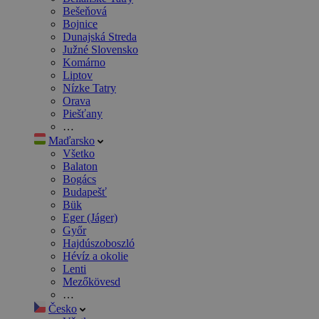
Bešeňová
Bojnice
Dunajská Streda
Južné Slovensko
Komárno
Liptov
Nízke Tatry
Orava
Piešťany
…
Maďarsko
Všetko
Balaton
Bogács
Budapešť
Bük
Eger (Jáger)
Győr
Hajdúszoboszló
Hévíz a okolie
Lenti
Mezőkövesd
…
Česko