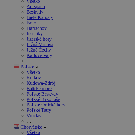
Všetko
Adršpach
Beskydy
Biele Karpaty
Brno
Harrachov
Jeseníky
Jizerské hory
Južná Morava
Južné Čechy
Karlove Vary
…
Poľsko
Všetko
Krakov
Kudowa-Zdrój
Baltské more
Poľské Beskydy
Poľské Krkonoše
Poľské Orlické hory
Poľské Tatry
Vroclav
…
Chorvátsko
Všetko