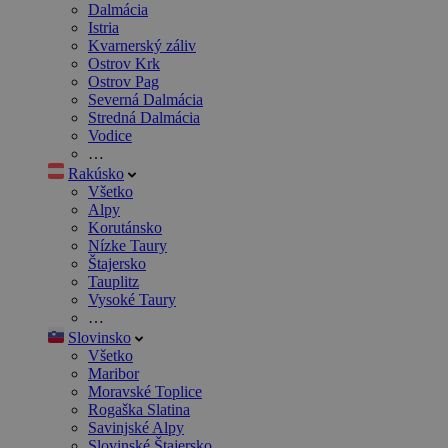
Dalmácia
Istria
Kvarnerský záliv
Ostrov Krk
Ostrov Pag
Severná Dalmácia
Stredná Dalmácia
Vodice
…
Rakúsko
Všetko
Alpy
Korutánsko
Nízke Taury
Štajersko
Tauplitz
Vysoké Taury
…
Slovinsko
Všetko
Maribor
Moravské Toplice
Rogaška Slatina
Savinjské Alpy
Slovinské Štajersko