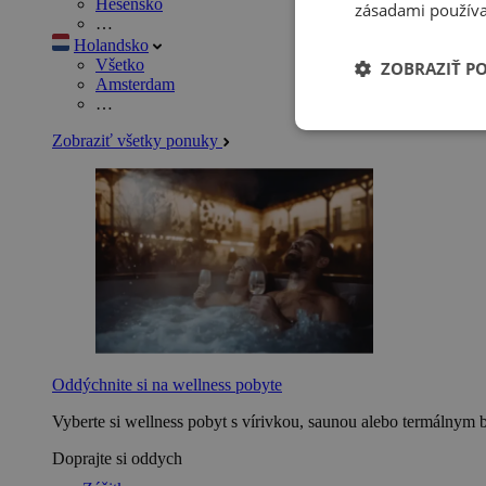
Hesensko
zásadami používa
…
Holandsko
Všetko
ZOBRAZIŤ P
Amsterdam
…
Zobraziť všetky ponuky
Oddýchnite si na wellness pobyte
Vyberte si wellness pobyt s vírivkou, saunou alebo termálnym 
Doprajte si oddych