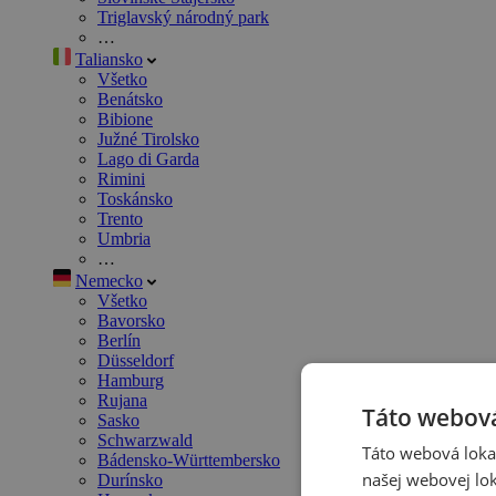
Triglavský národný park
…
Taliansko
Všetko
Benátsko
Bibione
Južné Tirolsko
Lago di Garda
Rimini
Toskánsko
Trento
Umbria
…
Nemecko
Všetko
Bavorsko
Berlín
Düsseldorf
Hamburg
Rujana
Táto webová
Sasko
Schwarzwald
Táto webová lokal
Bádensko-Württembersko
našej webovej lok
Durínsko