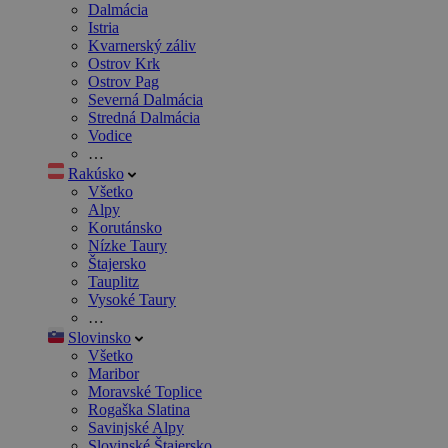
Dalmácia
Istria
Kvarnerský záliv
Ostrov Krk
Ostrov Pag
Severná Dalmácia
Stredná Dalmácia
Vodice
…
Rakúsko
Všetko
Alpy
Korutánsko
Nízke Taury
Štajersko
Tauplitz
Vysoké Taury
…
Slovinsko
Všetko
Maribor
Moravské Toplice
Rogaška Slatina
Savinjské Alpy
Slovinské Štajersko