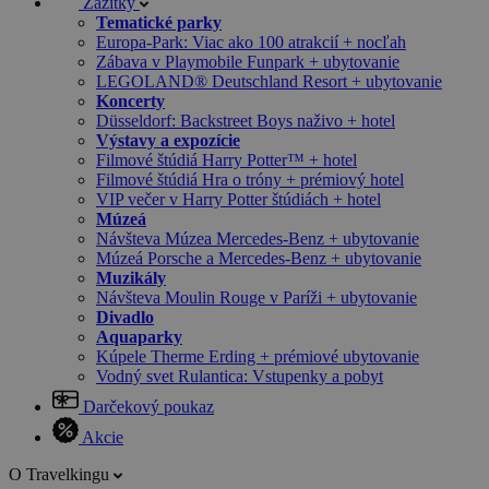
Zážitky
Tematické parky
Europa-Park: Viac ako 100 atrakcií + nocľah
Zábava v Playmobile Funpark + ubytovanie
LEGOLAND® Deutschland Resort + ubytovanie
Koncerty
Düsseldorf: Backstreet Boys naživo + hotel
Výstavy a expozície
Filmové štúdiá Harry Potter™ + hotel
Filmové štúdiá Hra o tróny + prémiový hotel
VIP večer v Harry Potter štúdiách + hotel
Múzeá
Návšteva Múzea Mercedes-Benz + ubytovanie
Múzeá Porsche a Mercedes-Benz + ubytovanie
Muzikály
Návšteva Moulin Rouge v Paríži + ubytovanie
Divadlo
Aquaparky
Kúpele Therme Erding + prémiové ubytovanie
Vodný svet Rulantica: Vstupenky a pobyt
Darčekový poukaz
Akcie
O Travelkingu