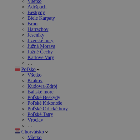
Všetko
Adršpach
Beskydy
Biele Karpaty
Brno
Harrachov
Jeseníky
Jizerské hory
Južná Morava
Južné Čechy
Karlove Vary
…
Poľsko
Všetko
Krakov
Kudowa-Zdrój
Baltské more
Poľské Beskydy
Poľské Krkonoše
Poľské Orlické hory
Poľské Tatry
Vroclav
…
Chorvátsko
Všetko