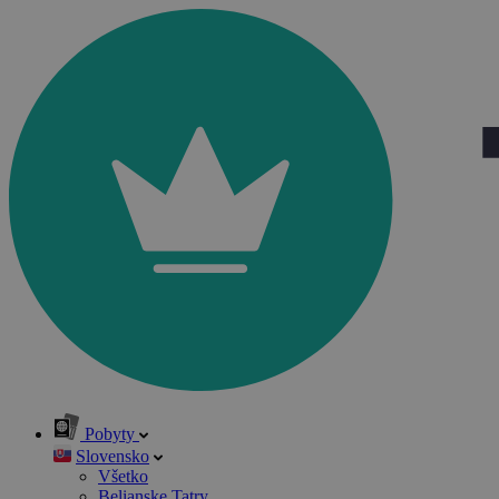
Pobyty
Slovensko
Všetko
Belianske Tatry