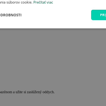
nia súborov cookie.
Prečítať viac
ODROBNOSTI
PRI
bazénom a užite si zaslúžený oddych.