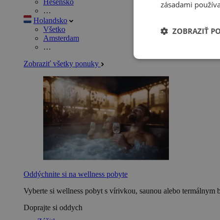
Hesensko
zásadami používa
…
Holandsko
Všetko
ZOBRAZIŤ P
Amsterdam
…
Zobraziť všetky ponuky
Oddýchnite si na wellness pobyte
Vyberte si wellness pobyt s vírivkou, saunou alebo termálnym 
Doprajte si oddych