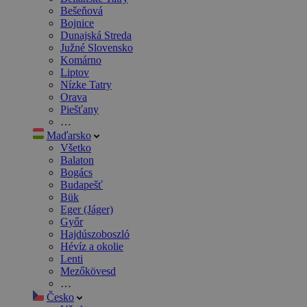
Bešeňová
Bojnice
Dunajská Streda
Južné Slovensko
Komárno
Liptov
Nízke Tatry
Orava
Piešťany
…
Maďarsko
Všetko
Balaton
Bogács
Budapešť
Bük
Eger (Jáger)
Győr
Hajdúszoboszló
Hévíz a okolie
Lenti
Mezőkövesd
…
Česko