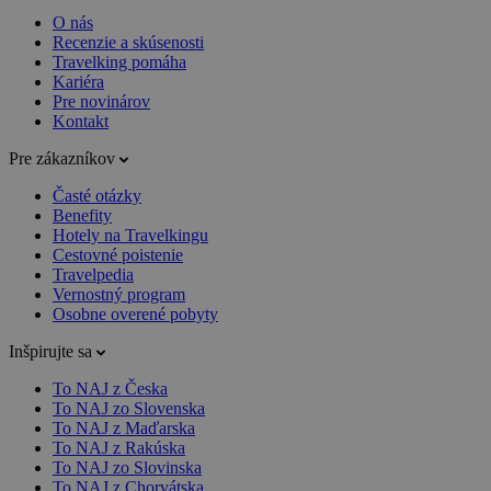
O nás
Recenzie a skúsenosti
Travelking pomáha
Kariéra
Pre novinárov
Kontakt
Pre zákazníkov
Časté otázky
Benefity
Hotely na Travelkingu
Cestovné poistenie
Travelpedia
Vernostný program
Osobne overené pobyty
Inšpirujte sa
To NAJ z Česka
To NAJ zo Slovenska
To NAJ z Maďarska
To NAJ z Rakúska
To NAJ zo Slovinska
To NAJ z Chorvátska