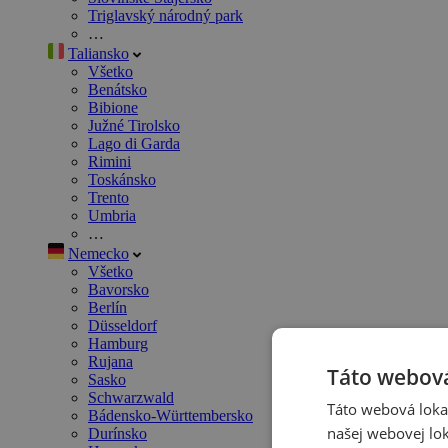
Triglavský národný park
…
Taliansko
Všetko
Benátsko
Bibione
Južné Tirolsko
Lago di Garda
Rimini
Toskánsko
Trento
Umbria
…
Nemecko
Všetko
Bavorsko
Berlín
Düsseldorf
Hamburg
Rujana
Táto webová
Sasko
Schwarzwald
Táto webová lokal
Bádensko-Württembersko
našej webovej lok
Durínsko