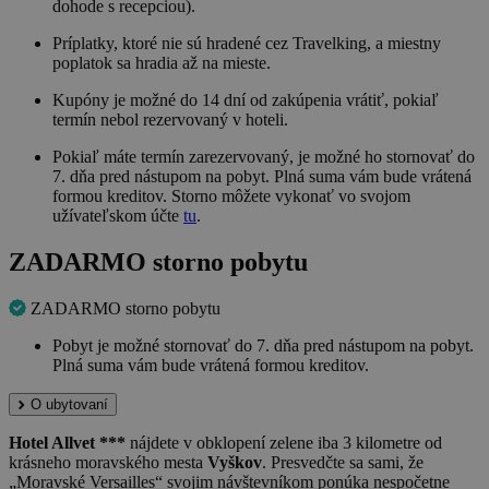
dohode s recepciou).
Príplatky, ktoré nie sú hradené cez Travelking, a miestny
poplatok sa hradia až na mieste.
Kupóny je možné do 14 dní od zakúpenia vrátiť, pokiaľ
termín nebol rezervovaný v hoteli.
Pokiaľ máte termín zarezervovaný, je možné ho stornovať do
7. dňa pred nástupom na pobyt. Plná suma vám bude vrátená
formou kreditov. Storno môžete vykonať vo svojom
užívateľskom účte
tu
.
ZADARMO storno pobytu
ZADARMO storno pobytu
Pobyt je možné stornovať do 7. dňa pred nástupom na pobyt.
Plná suma vám bude vrátená formou kreditov.
O ubytovaní
Hotel Allvet ***
nájdete v obklopení zelene iba 3 kilometre od
krásneho moravského mesta
Vyškov
. Presvedčte sa sami, že
„Moravské Versailles“ svojim návštevníkom ponúka nespočetne