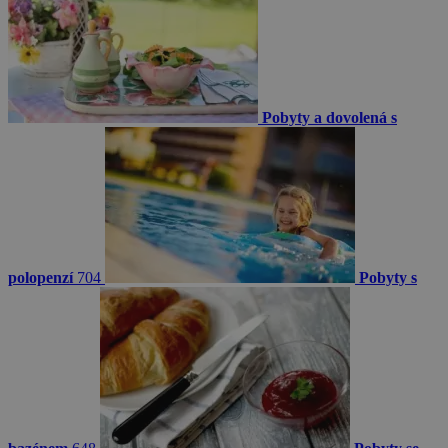
Pobyty a dovolená s
polopenzí
704
Pobyty s