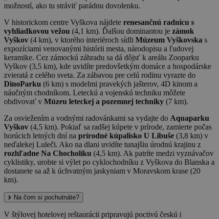
možností, ako tu stráviť parádnu dovolenku.
V historickom centre Vyškova nájdete
renesančnú radnicu s
vyhliadkovou vežou
(4,1 km). Ďalšou dominantou je
zámok
Vyškov
(4 km), v ktorého interiéroch sídli
Múzeum Vyškovska
s
expozíciami venovanými histórii mesta, národopisu a ľudovej
keramike. Cez zámockú záhradu sa dá dôjsť k areálu Zooparku
Vyškov (3,5 km), kde uvidíte predovšetkým domáce a hospodárske
zvieratá z celého sveta. Za zábavou pre celú rodinu vyrazte do
DinoParku
(6 km) s modelmi pravekých jašterov, 4D kinom a
náučným chodníkom. Leteckú a vojenskú techniku ​​môžete
obdivovať v
Múzeu leteckej a pozemnej techniky
(7 km).
Za osviežením a vodnými radovánkami sa vydajte do
Aquaparku
Vyškov
(4,5 km). Pokiaľ sa radšej kúpete v prírode, zamierte počas
horúcich letných dní na
prírodné kúpalisko U Libuše
(3,8 km) v
neďalekej Luleči. Ako na dlani uvidíte tunajšiu úrodnú krajinu z
rozhľadne Na Chocholíku
(4,5 km). Ak patríte medzi vyznávačov
cyklistiky, urobte si výlet po cyklochodníku z Vyškova do Blanska a
dostanete sa až k úchvatným jaskyniam v Moravskom krase (20
km).
Na čom si pochutnáte?
V štýlovej hotelovej reštaurácii pripravujú poctivú českú i