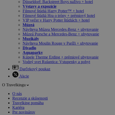
Düsseldorf: Backstreet Boys naživo + hotel
Výstavy a expozície
Filmové štúdiá Harry Potter™ + hotel
Filmové štúdiá Hra o tróny + prémiový hotel
VIP večer v Harry Potter štúdiách + hotel
Múzeá
Návšteva Múzea Mercedes-Benz + ubytovanie
Múzeá Porsche a Mercedes-Benz + ubytovanie
Muzikály
Návšteva Moulin Rouge v Paríži + ubytovanie
Divadlo
Aquaparky
Kúpele Therme Erding + prémiové ubytovanie
Vodný svet Rulantica: Vstupenky a pobyt
Darčekový poukaz
Akcie
O Travelkingu
O nás
Recenzie a skúsenosti
Travelking pomáha
Kariéra
Pre novinárov