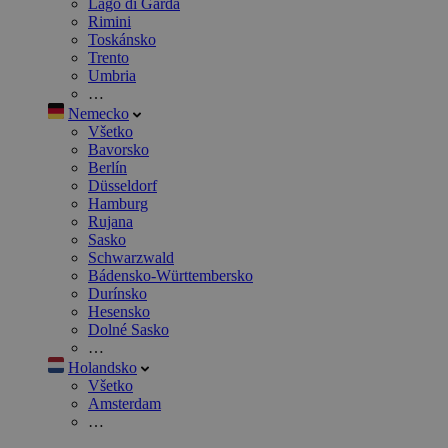
Lago di Garda
Rimini
Toskánsko
Trento
Umbria
…
Nemecko
Všetko
Bavorsko
Berlín
Düsseldorf
Hamburg
Rujana
Sasko
Schwarzwald
Bádensko-Württembersko
Durínsko
Hesensko
Dolné Sasko
…
Holandsko
Všetko
Amsterdam
…