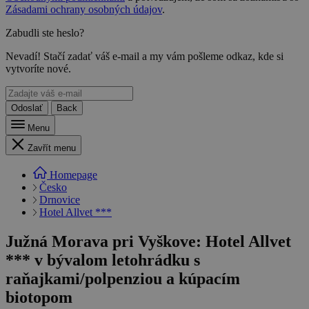
Zásadami ochrany osobných údajov
.
Zabudli ste heslo?
Nevadí! Stačí zadať váš e-mail a my vám pošleme odkaz, kde si
vytvoríte nové.
Odoslať
Back
Menu
Zavřít menu
Homepage
Česko
Drnovice
Hotel Allvet ***
Južná Morava pri Vyškove: Hotel Allvet
*** v bývalom letohrádku s
raňajkami/polpenziou a kúpacím
biotopom