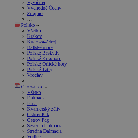
Vysočina
Východné Čechy
Znojmo
…
Poľsko
Všetko
Krakov
Kudowa-Zdrój
Baltské more
Poľské Beskydy
Poľské Krkonoše
Poľské Orlické hory
Poľské Tatry
Vroclav
…
Chorvátsko
Všetko
Dalmácia
Istria
Kvarnerský záliv
Ostrov Krk
Ostrov Pag
Severná Dalmácia
Stredná Dalmácia
Vodice