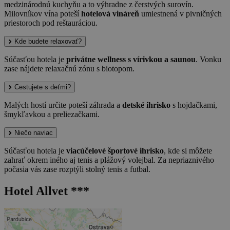
medzinárodnú kuchyňu a to výhradne z čerstvých surovín.
Milovníkov vína poteší
hotelová vináreň
umiestnená v pivničných
priestoroch pod reštauráciou.
Kde budete relaxovať?
Súčasťou hotela je
privátne wellness s vírivkou a saunou
. Vonku
zase nájdete relaxačnú zónu s biotopom.
Cestujete s deťmi?
Malých hostí určite poteší záhrada a
detské ihrisko
s hojdačkami,
šmykľavkou a preliezačkami.
Niečo naviac
Súčasťou hotela je
viacúčelové športové ihrisko
, kde si môžete
zahrať okrem iného aj tenis a plážový volejbal. Za nepriaznivého
počasia vás zase rozptýli stolný tenis a futbal.
Hotel Allvet ***