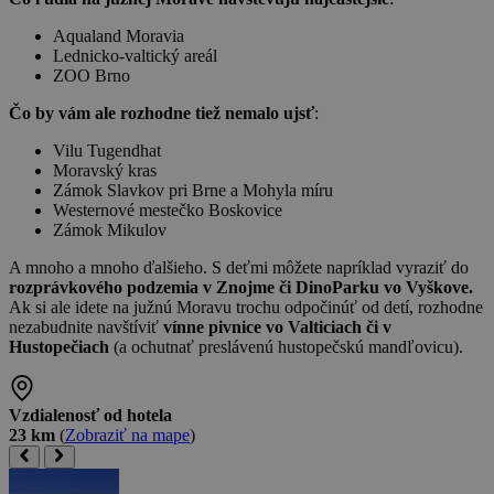
Aqualand Moravia
Lednicko-valtický areál
ZOO Brno
Čo by vám ale rozhodne tiež nemalo ujsť
:
Vilu Tugendhat
Moravský kras
Zámok Slavkov pri Brne a Mohyla míru
Westernové mestečko Boskovice
Zámok Mikulov
A mnoho a mnoho ďalšieho. S deťmi môžete napríklad vyraziť do
rozprávkového podzemia v Znojme či DinoParku vo Vyškove.
Ak si ale idete na južnú Moravu trochu odpočinúť od detí, rozhodne
nezabudnite navštíviť
vínne pivnice vo Valticiach či v
Hustopečiach
(a ochutnať preslávenú hustopečskú mandľovicu).
Vzdialenosť od hotela
23 km
(
Zobraziť na mape
)