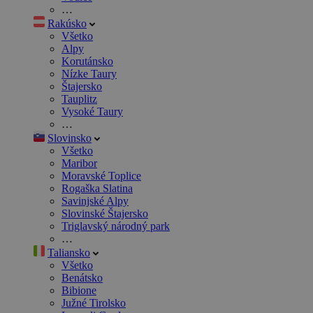
…
Rakúsko
Všetko
Alpy
Korutánsko
Nízke Taury
Štajersko
Tauplitz
Vysoké Taury
…
Slovinsko
Všetko
Maribor
Moravské Toplice
Rogaška Slatina
Savinjské Alpy
Slovinské Štajersko
Triglavský národný park
…
Taliansko
Všetko
Benátsko
Bibione
Južné Tirolsko