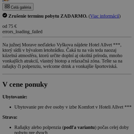
Celá galéria
Zrušenie termínu pobytu ZADARMO.
(
Viac informácií
)
od 75 €
errors_loading_failed
Na južnej Morave neďaleko Vyškova nájdete Hotel Allvet ***,
ktorý sídli v bývalom letohrádku. Čaká tu na vás teda naozaj
kúzelná atmosféra, ktorú určite doplní aj okolitá príroda, mnoho
vonkajších atrakcií, vlastný biotop a relaxačná zóna. Tešte sa na
raňajky či polpenziu, welcome drink a vonkajšie športoviská.
V cene ponuky
Ubytovanie:
Ubytovanie pre dve osoby v izbe Komfort v Hoteli Allvet ***
Strava:
Raňajky alebo polpenzia (
podľa variantu
) počas celej doby
pobytu pre dvoch