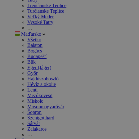
Trenčianske Teplice
Turčianske Teplice
Veľký Meder
Vysoké Tatry
…
Maďarsko
Všetko
Balaton
Bogács
Budapešť
Bük
Eger (Jáger)
Győr
Hajdúszoboszló
Hévíz a okolie
Lenti
Mezőkövesd
Miskolc
Mosonmagyaróvár
Šopron
Szentgotthárd
Sárvár
Zalakaros
…