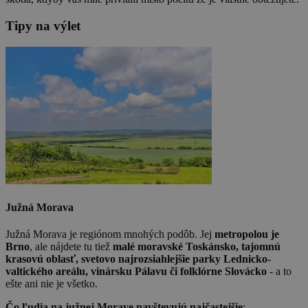
Tipy na výlet
Južná Morava
Južná Morava je regiónom mnohých podôb. Jej
metropolou je
Brno
, ale nájdete tu tiež
malé moravské Toskánsko, tajomnú
krasovú oblasť, svetovo najrozsiahlejšie parky Lednicko-
valtického areálu, vinársku Pálavu či folklórne Slovácko
- a to
ešte ani nie je všetko.
Čo ľudia na južnej Morave navštevujú najčastejšie
: