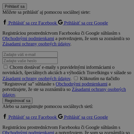
Prihlásiť sa
Môžete sa prihlásiť aj pomocou sociálnej siete:
Prihlásiť sa cez Facebook
Prihlásiť sa cez Google
Registráciou prostredníctvom Facebooku či Google súhlasím s
Obchodnými podmienkami
a potvrdzujem, že som sa zoznámil/a so
Zásadami ochrany osobných údajov
.
Chcem dostávať e-maily s pravidelnými informáciami o
novinkách, špeciálnych akciách a výhodách Travelkingu v súlade so
Zásadami ochrany osobných údajov
.
Kliknutím na tlačidlo
“Registrovať sa” súhlasíte s
Obchodnými podmienkami
a
potvrdzujete, že ste sa zoznámil/a so
Zásadami ochrany osobných
údajov
.
Registrovať sa
Alebo sa zaregistrujte pomocou sociálnych sietí:
Prihlásiť sa cez Facebook
Prihlásiť sa cez Google
Registráciou prostredníctvom Facebooku či Google súhlasím s
Obchodnými podmienkami
a potvrdzujem, že som sa zoznámil/a so