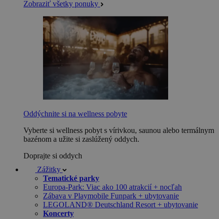
Zobraziť všetky ponuky
Oddýchnite si na wellness pobyte
Vyberte si wellness pobyt s vírivkou, saunou alebo termálnym
bazénom a užite si zaslúžený oddych.
Doprajte si oddych
Zážitky
Tematické parky
Europa-Park: Viac ako 100 atrakcií + nocľah
Zábava v Playmobile Funpark + ubytovanie
LEGOLAND® Deutschland Resort + ubytovanie
Koncerty