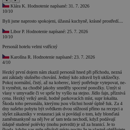
Klára K.
Hodnotenie napísané: 31. 7. 2026
10/10
Byli jsme naprosto spokojeni, úžasná kuchyně, krásné prostředí....
Libor P.
Hodnotenie napísané: 25. 7. 2026
10/10
Personál hotelu velmi vstřícný
Karolína R.
Hodnotenie napísané: 23. 7. 2026
4/10
Hezký první dojem nám zkazil personál hned při příchodu, nezná
ani základy slušného chování. Jediný kdo zdravil byli uklízečky.
Pokoj normální, čistý, až na koberec, který potřebuje vytepovat, ne-
li vyměnit, na chodbě jakoby smrděly spocené ponožky. Umýt si
vlasy v umyvadle či ve sprše by vyšlo na stejno. Jídlo fajn, příznivá
cena. Hezký velký areál, hodně parkovacích míst, supr lokalita.
Škoda toho personálu, kterýmu jsou všichni hosté úplně fuk. Za 4
dny našeho pobytu být svědkem dvou stížností přímo na recepci a
slyšet zákazníky v restauraci jak si povídají o tom, kdy blonďatá
zaměstnankyně na něj řve ať tam teda nechodí, když podávají
údajně studené polévky (mohu potvrdit) je už za hranicí. Je to
škoda, kdyby vas mile přivítali místo pocitu že je vlastně obtěžujete.