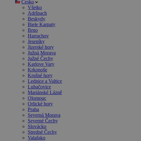
Česko
Všetko
Adršpach
Beskydy
Biele Karpaty
Brno
Harrachov
Jeseníky
Jizerské hory
Južná Morava
Južné Čechy
Karlove Vary
Krkonoše
Krušné hory
Lednice a Valtice
Luhačovice
Mariánské Lázně
Olomouc
Orlické hory
Praha
Severná Morava
Severné Čechy
Slovácko
Stredné Čechy
Valašsko