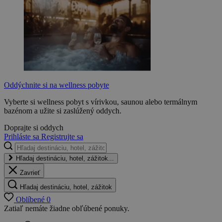
Oddýchnite si na wellness pobyte
Vyberte si wellness pobyt s vírivkou, saunou alebo termálnym
bazénom a užite si zaslúžený oddych.
Doprajte si oddych
Prihláste sa
Registrujte sa
Hľadaj destináciu, hotel, zážitok...
Zavrieť
Hľadaj destináciu, hotel, zážitok
Oblíbené
0
Zatiaľ nemáte žiadne obľúbené ponuky.