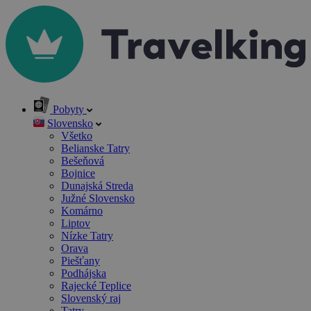
Pobyty
Slovensko
Všetko
Belianske Tatry
Bešeňová
Bojnice
Dunajská Streda
Južné Slovensko
Komárno
Liptov
Nízke Tatry
Orava
Piešťany
Podhájska
Rajecké Teplice
Slovenský raj
Tatry