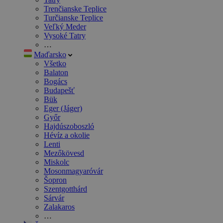
Trenčianske Teplice
Turčianske Teplice
Veľký Meder
Vysoké Tatry
…
Maďarsko
Všetko
Balaton
Bogács
Budapešť
Bük
Eger (Jáger)
Győr
Hajdúszoboszló
Hévíz a okolie
Lenti
Mezőkövesd
Miskolc
Mosonmagyaróvár
Šopron
Szentgotthárd
Sárvár
Zalakaros
…