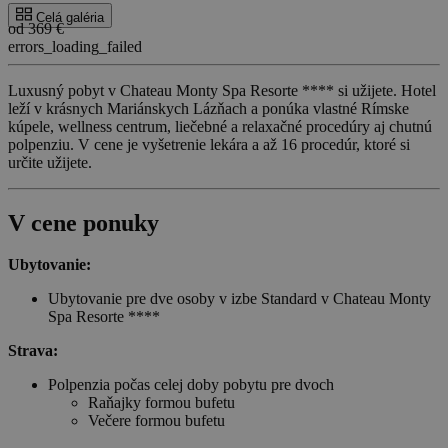
Celá galéria
od 369 €
errors_loading_failed
Luxusný pobyt v Chateau Monty Spa Resorte **** si užijete. Hotel
leží v krásnych Mariánskych Lázňach a ponúka vlastné Rímske
kúpele, wellness centrum, liečebné a relaxačné procedúry aj chutnú
polpenziu. V cene je vyšetrenie lekára a až 16 procedúr, ktoré si
určite užijete.
V cene ponuky
Ubytovanie:
Ubytovanie pre dve osoby v izbe Standard v Chateau Monty
Spa Resorte ****
Strava:
Polpenzia počas celej doby pobytu pre dvoch
Raňajky formou bufetu
Večere formou bufetu