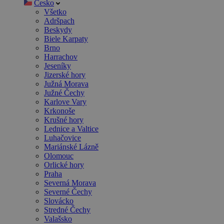
Česko
Všetko
Adršpach
Beskydy
Biele Karpaty
Brno
Harrachov
Jeseníky
Jizerské hory
Južná Morava
Južné Čechy
Karlove Vary
Krkonoše
Krušné hory
Lednice a Valtice
Luhačovice
Mariánské Lázně
Olomouc
Orlické hory
Praha
Severná Morava
Severné Čechy
Slovácko
Stredné Čechy
Valašsko