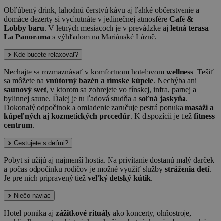
Obľúbený drink, lahodnú čerstvú kávu aj ľahké občerstvenie a
domáce dezerty si vychutnáte v jedinečnej atmosfére
Café &
Lobby baru
. V letných mesiacoch je v prevádzke aj
letná terasa
La Panorama
s výhľadom na Mariánské Lázně.
Kde budete relaxovať?
Nechajte sa rozmaznávať v komfortnom hotelovom
wellness
. Tešiť
sa môžete na
vnútorný bazén a rímske kúpele
. Nechýba ani
saunový svet
, v ktorom sa zohrejete vo fínskej, infra, parnej a
bylinnej saune. Ďalej je tu ľadová studňa a
soľná jaskyňa
.
Dokonalý odpočinok a omladenie zaručuje pestrá ponuka
masáži a
kúpeľných aj kozmetických procedúr
. K dispozícii je tiež
fitness
centrum
.
Cestujete s deťmi?
Pobyt si užijú aj najmenší hostia. Na privítanie dostanú malý darček
a počas odpočinku rodičov je možné využiť služby
stráženia detí
.
Je pre nich pripravený tiež
veľký detský kútik
.
Niečo naviac
Hotel ponúka aj
zážitkové rituály
ako koncerty, ohňostroje,