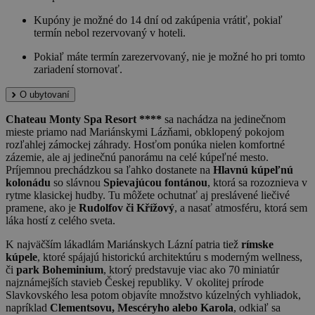
Kupóny je možné do 14 dní od zakúpenia vrátiť, pokiaľ
termín nebol rezervovaný v hoteli.
Pokiaľ máte termín zarezervovaný, nie je možné ho pri tomto
zariadení stornovať.
O ubytovaní
Chateau Monty Spa Resort ****
sa nachádza na jedinečnom
mieste priamo nad Mariánskymi Lázňami, obklopený pokojom
rozľahlej zámockej záhrady. Hosťom ponúka nielen komfortné
zázemie, ale aj jedinečnú panorámu na celé kúpeľné mesto.
Príjemnou prechádzkou sa ľahko dostanete na
Hlavnú kúpeľnú
kolonádu
so slávnou
Spievajúcou fontánou
, ktorá sa rozoznieva v
rytme klasickej hudby. Tu môžete ochutnať aj preslávené liečivé
pramene, ako je
Rudolfov či Křížový
, a nasať atmosféru, ktorá sem
láka hostí z celého sveta.
K najväčším lákadlám Mariánskych Lázní patria tiež
rímske
kúpele
, ktoré spájajú historickú architektúru s moderným wellness,
či
park Boheminium
, ktorý predstavuje viac ako 70 miniatúr
najznámejších stavieb Českej republiky. V okolitej prírode
Slavkovského lesa potom objavíte množstvo kúzelných vyhliadok,
napríklad
Clementsovu, Mescéryho alebo Karola
, odkiaľ sa