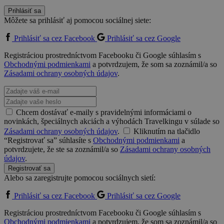
Prihlásiť sa
Môžete sa prihlásiť aj pomocou sociálnej siete:
Prihlásiť sa cez Facebook
Prihlásiť sa cez Google
Registráciou prostredníctvom Facebooku či Google súhlasím s
Obchodnými podmienkami
a potvrdzujem, že som sa zoznámil/a so
Zásadami ochrany osobných údajov
.
Chcem dostávať e-maily s pravidelnými informáciami o
novinkách, špeciálnych akciách a výhodách Travelkingu v súlade so
Zásadami ochrany osobných údajov
.
Kliknutím na tlačidlo
“Registrovať sa” súhlasíte s
Obchodnými podmienkami
a
potvrdzujete, že ste sa zoznámil/a so
Zásadami ochrany osobných
údajov
.
Registrovať sa
Alebo sa zaregistrujte pomocou sociálnych sietí:
Prihlásiť sa cez Facebook
Prihlásiť sa cez Google
Registráciou prostredníctvom Facebooku či Google súhlasím s
Obchodnými podmienkami
a potvrdzujem, že som sa zoznámil/a so