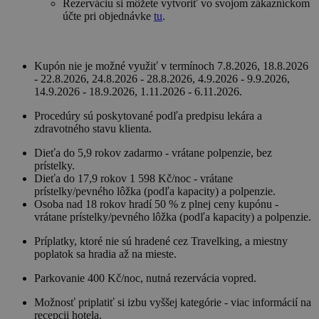
Rezerváciu si môžete vytvoriť vo svojom zákazníckom
účte pri objednávke
tu
.
Kupón nie je možné využiť v termínoch 7.8.2026, 18.8.2026
- 22.8.2026, 24.8.2026 - 28.8.2026, 4.9.2026 - 9.9.2026,
14.9.2026 - 18.9.2026, 1.11.2026 - 6.11.2026.
Procedúry sú poskytované podľa predpisu lekára a
zdravotného stavu klienta.
Dieťa do 5,9 rokov zadarmo - vrátane polpenzie, bez
prístelky.
Dieťa do 17,9 rokov 1 598 Kč/noc - vrátane
prístelky/pevného lôžka (podľa kapacity) a polpenzie.
Osoba nad 18 rokov hradí 50 % z plnej ceny kupónu -
vrátane prístelky/pevného lôžka (podľa kapacity) a polpenzie.
Príplatky, ktoré nie sú hradené cez Travelking, a miestny
poplatok sa hradia až na mieste.
Parkovanie 400 Kč/noc, nutná rezervácia vopred.
Možnosť priplatiť si izbu vyššej kategórie - viac informácií na
recepcii hotela.