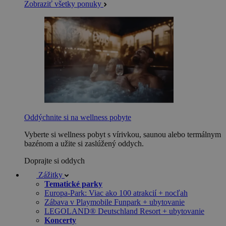
Zobraziť všetky ponuky
Oddýchnite si na wellness pobyte
Vyberte si wellness pobyt s vírivkou, saunou alebo termálnym
bazénom a užite si zaslúžený oddych.
Doprajte si oddych
Zážitky
Tematické parky
Europa-Park: Viac ako 100 atrakcií + nocľah
Zábava v Playmobile Funpark + ubytovanie
LEGOLAND® Deutschland Resort + ubytovanie
Koncerty