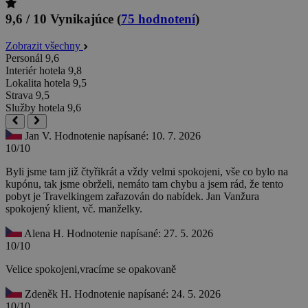
9,6 / 10
Vynikajúce
(
75 hodnotení
)
Zobrazit všechny
Personál
9,6
Interiér hotela
9,8
Lokalita hotela
9,5
Strava
9,5
Služby hotela
9,6
Jan V.
Hodnotenie napísané: 10. 7. 2026
10/10
Byli jsme tam již čtyřikrát a vždy velmi spokojeni, vše co bylo na
kupónu, tak jsme obrželi, nemáto tam chybu a jsem rád, že tento
pobyt je Travelkingem zařazován do nabídek. Jan Vanžura
spokojený klient, vč. manželky.
Alena H.
Hodnotenie napísané: 27. 5. 2026
10/10
Velice spokojeni,vracíme se opakovaně
Zdeněk H.
Hodnotenie napísané: 24. 5. 2026
10/10