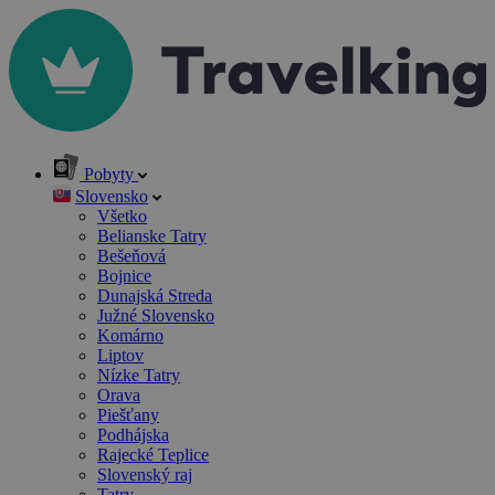
Pobyty
Slovensko
Všetko
Belianske Tatry
Bešeňová
Bojnice
Dunajská Streda
Južné Slovensko
Komárno
Liptov
Nízke Tatry
Orava
Piešťany
Podhájska
Rajecké Teplice
Slovenský raj
Tatry