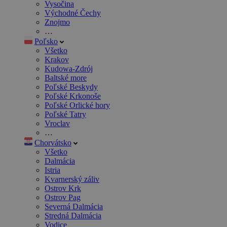
Vysočina
Východné Čechy
Znojmo
…
Poľsko
Všetko
Krakov
Kudowa-Zdrój
Baltské more
Poľské Beskydy
Poľské Krkonoše
Poľské Orlické hory
Poľské Tatry
Vroclav
…
Chorvátsko
Všetko
Dalmácia
Istria
Kvarnerský záliv
Ostrov Krk
Ostrov Pag
Severná Dalmácia
Stredná Dalmácia
Vodice