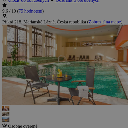
Uložiť do obľúbených
Odstrániť z obľúbených
9,6 / 10
(
75 hodnotení
)
Příkrá 218, Mariánské Lázně, Česká republika
(
Zobraziť na mape
)
Osobne overené