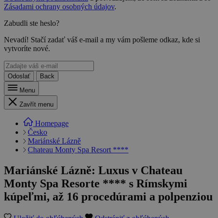
Zásadami ochrany osobných údajov
.
Zabudli ste heslo?
Nevadí! Stačí zadať váš e-mail a my vám pošleme odkaz, kde si
vytvoríte nové.
Odoslať
Back
Menu
Zavřít menu
Homepage
Česko
Mariánské Lázně
Chateau Monty Spa Resort ****
Mariánské Lázně: Luxus v Chateau
Monty Spa Resorte **** s Rímskymi
kúpeľmi, až 16 procedúrami a polpenziou