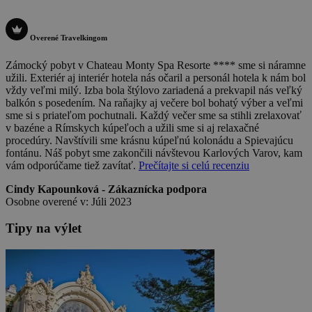
Overené Travelkingom
Zámocký pobyt v Chateau Monty Spa Resorte **** sme si náramne
užili. Exteriér aj interiér hotela nás očaril a personál hotela k nám bol
vždy veľmi milý. Izba bola štýlovo zariadená a prekvapil nás veľký
balkón s posedením. Na raňajky aj večere bol bohatý výber a veľmi
sme si s priateľom pochutnali. Každý večer sme sa stihli zrelaxovať
v bazéne a Rímskych kúpeľoch a užili sme si aj relaxačné
procedúry. Navštívili sme krásnu kúpeľnú kolonádu a Spievajúcu
fontánu. Náš pobyt sme zakončili návštevou Karlových Varov, kam
vám odporúčame tiež zavítať.
Prečítajte si celú recenziu
Cindy Kapounková - Zákaznícka podpora
Osobne overené v: Júli 2023
Tipy na výlet