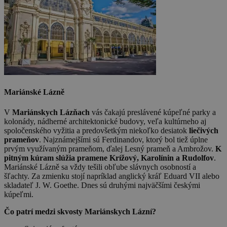
Mariánské Lázně
V
Mariánskych Lázňach
vás čakajú preslávené kúpeľné parky a
kolonády, nádherné architektonické budovy, veľa kultúrneho aj
spoločenského vyžitia a predovšetkým niekoľko desiatok
liečivých
prameňov
. Najznámejšími sú Ferdinandov, ktorý bol tiež úplne
prvým využívaným prameňom, ďalej Lesný prameň a Ambrožov.
K
pitným kúram slúžia pramene Krížový, Karolínin a Rudolfov
.
Mariánské Lázně sa vždy tešili obľube slávnych osobností a
šľachty. Za zmienku stojí napríklad anglický kráľ Eduard VII alebo
skladateľ J. W. Goethe. Dnes sú druhými najväčšími českými
kúpeľmi.
Čo patrí medzi skvosty Mariánskych Lázní?