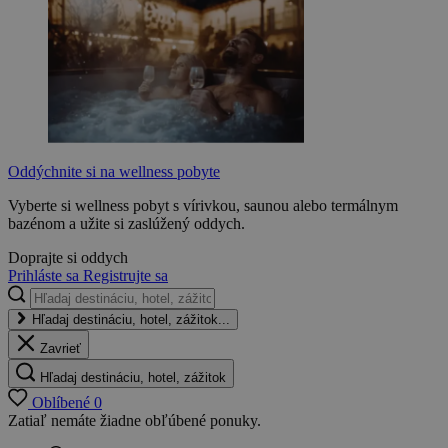
Oddýchnite si na wellness pobyte
Vyberte si wellness pobyt s vírivkou, saunou alebo termálnym
bazénom a užite si zaslúžený oddych.
Doprajte si oddych
Prihláste sa
Registrujte sa
Hľadaj destináciu, hotel, zážitok...
Zavrieť
Hľadaj destináciu, hotel, zážitok
Oblíbené
0
Zatiaľ nemáte žiadne obľúbené ponuky.