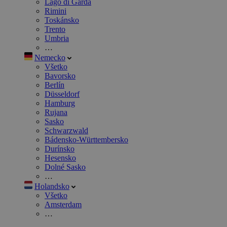
Lago di Garda
Rimini
Toskánsko
Trento
Umbria
…
Nemecko
Všetko
Bavorsko
Berlín
Düsseldorf
Hamburg
Rujana
Sasko
Schwarzwald
Bádensko-Württembersko
Durínsko
Hesensko
Dolné Sasko
…
Holandsko
Všetko
Amsterdam
…