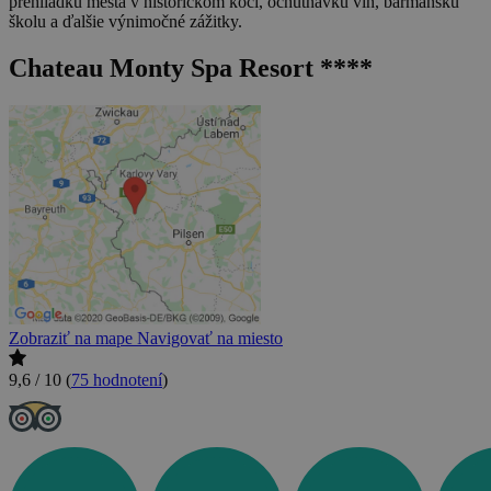
prehliadku mesta v historickom koči, ochutnávku vín, barmanskú
školu a ďalšie výnimočné zážitky.
Chateau Monty Spa Resort ****
Zobraziť na mape
Navigovať na miesto
9,6 / 10
(
75 hodnotení
)