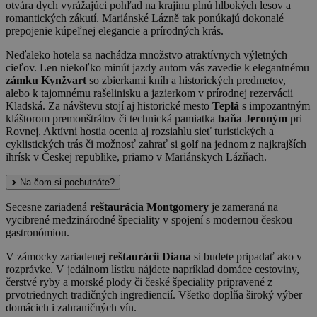
otvára dych vyrážajúci pohľad na krajinu plnú hlbokých lesov a
romantických zákutí. Mariánské Lázně tak ponúkajú dokonalé
prepojenie kúpeľnej elegancie a prírodných krás.
Neďaleko hotela sa nachádza množstvo atraktívnych výletných
cieľov. Len niekoľko minút jazdy autom vás zavedie k elegantnému
zámku Kynžvart
so zbierkami kníh a historických predmetov,
alebo k tajomnému rašelinisku a jazierkom v prírodnej rezervácii
Kladská. Za návštevu stojí aj historické mesto
Teplá
s impozantným
kláštorom premonštrátov či technická pamiatka
baňa Jeroným
pri
Rovnej. Aktívni hostia ocenia aj rozsiahlu sieť turistických a
cyklistických trás či možnosť zahrať si golf na jednom z najkrajších
ihrísk v Českej republike, priamo v Mariánskych Lázňach.
Na čom si pochutnáte?
Secesne zariadená
reštaurácia Montgomery
je zameraná na
vycibrené medzinárodné špeciality v spojení s modernou českou
gastronómiou.
V zámocky zariadenej
reštaurácii Diana
si budete pripadať ako v
rozprávke. V jedálnom lístku nájdete napríklad domáce cestoviny,
čerstvé ryby a morské plody či české špeciality pripravené z
prvotriednych tradičných ingrediencií. Všetko dopĺňa široký výber
domácich i zahraničných vín.