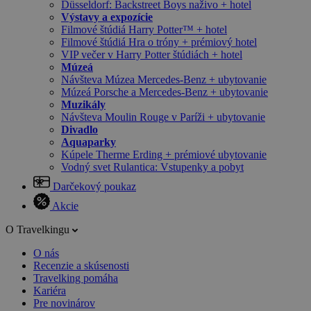
Düsseldorf: Backstreet Boys naživo + hotel
Výstavy a expozície
Filmové štúdiá Harry Potter™ + hotel
Filmové štúdiá Hra o tróny + prémiový hotel
VIP večer v Harry Potter štúdiách + hotel
Múzeá
Návšteva Múzea Mercedes-Benz + ubytovanie
Múzeá Porsche a Mercedes-Benz + ubytovanie
Muzikály
Návšteva Moulin Rouge v Paríži + ubytovanie
Divadlo
Aquaparky
Kúpele Therme Erding + prémiové ubytovanie
Vodný svet Rulantica: Vstupenky a pobyt
Darčekový poukaz
Akcie
O Travelkingu
O nás
Recenzie a skúsenosti
Travelking pomáha
Kariéra
Pre novinárov