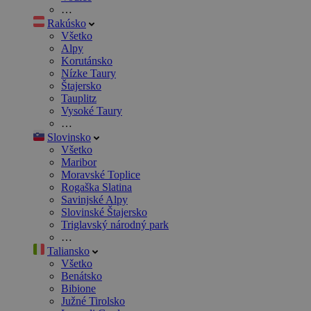
…
Rakúsko
Všetko
Alpy
Korutánsko
Nízke Taury
Štajersko
Tauplitz
Vysoké Taury
…
Slovinsko
Všetko
Maribor
Moravské Toplice
Rogaška Slatina
Savinjské Alpy
Slovinské Štajersko
Triglavský národný park
…
Taliansko
Všetko
Benátsko
Bibione
Južné Tirolsko