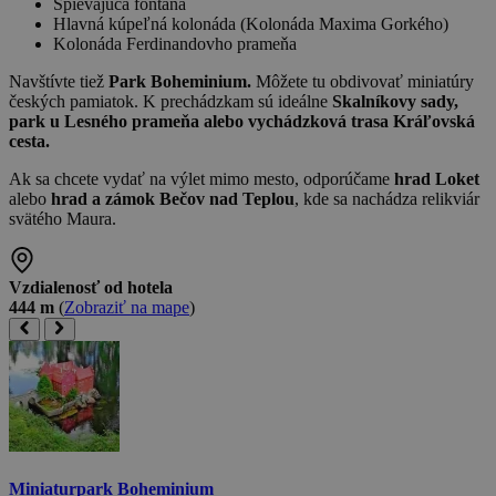
Spievajúca fontána
Hlavná kúpeľná kolonáda (Kolonáda Maxima Gorkého)
Kolonáda Ferdinandovho prameňa
Navštívte tiež
Park Boheminium.
Môžete tu obdivovať miniatúry
českých pamiatok. K prechádzkam sú ideálne
Skalníkovy sady,
park u Lesného prameňa alebo vychádzková trasa Kráľovská
cesta.
Ak sa chcete vydať na výlet mimo mesto, odporúčame
hrad Loket
alebo
hrad a zámok Bečov nad Teplou
, kde sa nachádza relikviár
svätého Maura.
Vzdialenosť od hotela
444 m
(
Zobraziť na mape
)
Miniaturpark Boheminium