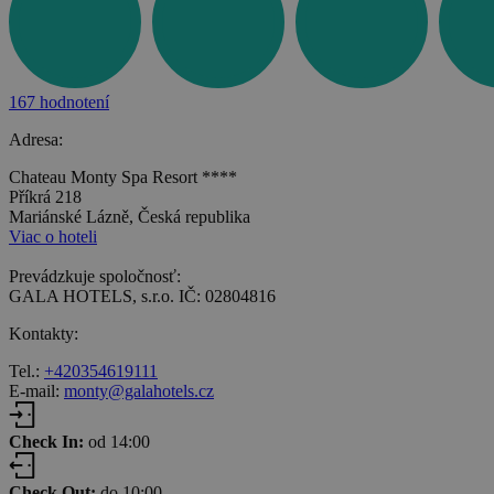
167 hodnotení
Adresa:
Chateau Monty Spa Resort ****
Příkrá 218
Mariánské Lázně, Česká republika
Viac o hoteli
Prevádzkuje spoločnosť:
GALA HOTELS, s.r.o. IČ: 02804816
Kontakty:
Tel.:
+420354619111
E-mail:
monty@galahotels.cz
Check In:
od 14:00
Check Out:
do 10:00