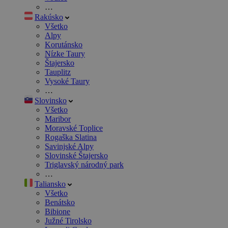
…
Rakúsko
Všetko
Alpy
Korutánsko
Nízke Taury
Štajersko
Tauplitz
Vysoké Taury
…
Slovinsko
Všetko
Maribor
Moravské Toplice
Rogaška Slatina
Savinjské Alpy
Slovinské Štajersko
Triglavský národný park
…
Taliansko
Všetko
Benátsko
Bibione
Južné Tirolsko