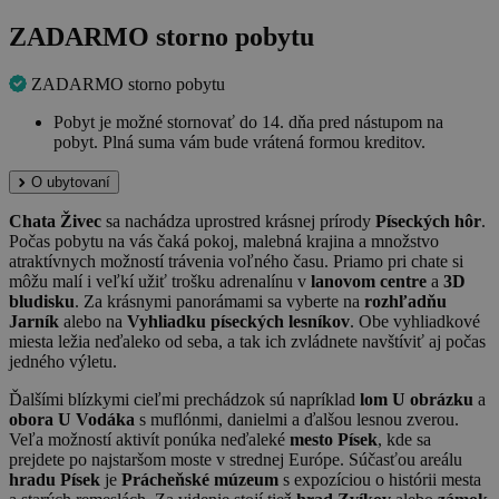
ZADARMO storno pobytu
ZADARMO storno pobytu
Pobyt je možné stornovať do 14. dňa pred nástupom na
pobyt. Plná suma vám bude vrátená formou kreditov.
O ubytovaní
Chata Živec
sa nachádza uprostred krásnej prírody
Píseckých hôr
.
Počas pobytu na vás čaká pokoj, malebná krajina a množstvo
atraktívnych možností trávenia voľného času. Priamo pri chate si
môžu malí i veľkí užiť trošku adrenalínu v
lanovom centre
a
3D
bludisku
. Za krásnymi panorámami sa vyberte na
rozhľadňu
Jarník
alebo na
Vyhliadku píseckých lesníkov
. Obe vyhliadkové
miesta ležia neďaleko od seba, a tak ich zvládnete navštíviť aj počas
jedného výletu.
Ďalšími blízkymi cieľmi prechádzok sú napríklad
lom U obrázku
a
obora U Vodáka
s muflónmi, danielmi a ďalšou lesnou zverou.
Veľa možností aktivít ponúka neďaleké
mesto Písek
, kde sa
prejdete po najstaršom moste v strednej Európe. Súčasťou areálu
hradu Písek
je
Prácheňské múzeum
s expozíciou o histórii mesta