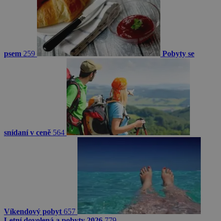
psem
259
Pobyty se
snídaní v ceně
564
Víkendový pobyt
657
Letní dovolená a pobyty 2026
779