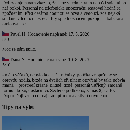
Dobrý dojem nám zkazilo, že jsme v lednici ráno nenašli snídani pro
náš pokoj. Personál na telefonické upozornění reagoval hodně se
zpožděním. Před desátou hodinou se ozvala vedoucí, zda nějaká
snídaně v lednici nezbyla. Prý spletli označení pokoje na balíčku a
omlouvají se.
Pavel H.
Hodnotenie napísané: 17. 5. 2026
8/10
Moc se nám líbilo.
Dana N.
Hodnotenie napísané: 19. 8. 2025
5/10
- málo věšáků, nebylo kde sušit ručníky, políčka ve sprše by se
opravdu hodila, brzda na dveřích při plném otevření by také nebyla
marná + prostředí krásné, klidné, tiché, personál vstřícný, snídaně
formou boxů, dostačující. Sečteno podtrženo, za nás 8,5 z 10.
Doporučuji vsem co mají rádi přírodu a aktivní dovolenou
Tipy na výlet