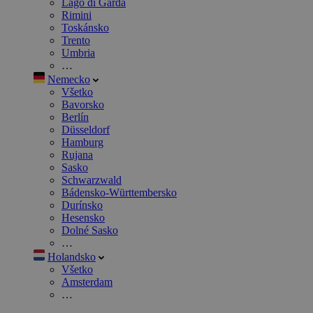
Lago di Garda
Rimini
Toskánsko
Trento
Umbria
…
Nemecko
Všetko
Bavorsko
Berlín
Düsseldorf
Hamburg
Rujana
Sasko
Schwarzwald
Bádensko-Württembersko
Durínsko
Hesensko
Dolné Sasko
…
Holandsko
Všetko
Amsterdam
…