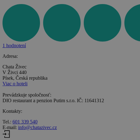
1 hodnotení
Adresa:
Chata Živec
V Živci 440
Písek, Česká republika
Viac o hoteli
Prevádzkuje spoločnosť:
DIO restaurant a penzion Putim s.r.o. IČ: 11641312
Kontakty:
Tel.:
601 339 540
E-mail:
info@chatazivec.cz