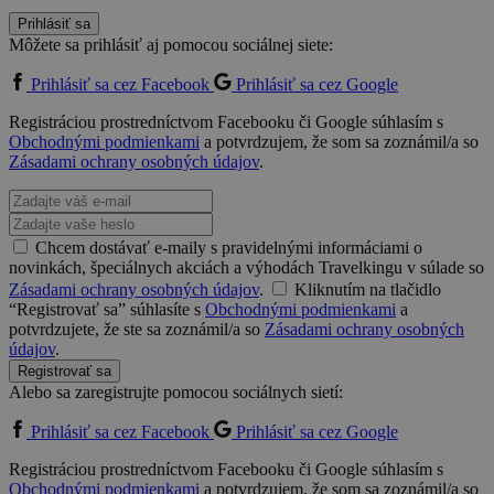
Prihlásiť sa
Môžete sa prihlásiť aj pomocou sociálnej siete:
Prihlásiť sa cez Facebook
Prihlásiť sa cez Google
Registráciou prostredníctvom Facebooku či Google súhlasím s
Obchodnými podmienkami
a potvrdzujem, že som sa zoznámil/a so
Zásadami ochrany osobných údajov
.
Chcem dostávať e-maily s pravidelnými informáciami o
novinkách, špeciálnych akciách a výhodách Travelkingu v súlade so
Zásadami ochrany osobných údajov
.
Kliknutím na tlačidlo
“Registrovať sa” súhlasíte s
Obchodnými podmienkami
a
potvrdzujete, že ste sa zoznámil/a so
Zásadami ochrany osobných
údajov
.
Registrovať sa
Alebo sa zaregistrujte pomocou sociálnych sietí:
Prihlásiť sa cez Facebook
Prihlásiť sa cez Google
Registráciou prostredníctvom Facebooku či Google súhlasím s
Obchodnými podmienkami
a potvrdzujem, že som sa zoznámil/a so