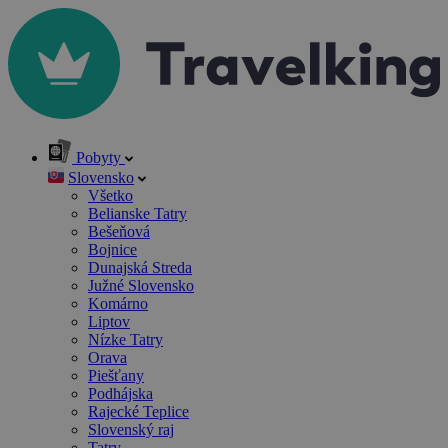
Pobyty
Slovensko
Všetko
Belianske Tatry
Bešeňová
Bojnice
Dunajská Streda
Južné Slovensko
Komárno
Liptov
Nízke Tatry
Orava
Piešťany
Podhájska
Rajecké Teplice
Slovenský raj
Tatry