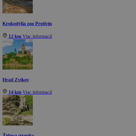
Krokodýlia zoo Protivín
12 km
Viac informacií
Hrad Zvíkov
14 km
Viac informacií
Židova strouha