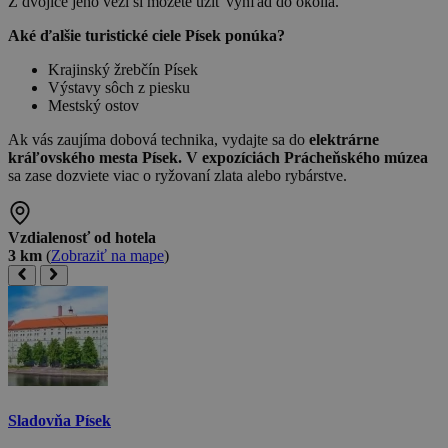
Z dvojice jeho veží si môžete užiť výhľad do okolia.
Aké ďalšie turistické ciele Písek ponúka?
Krajinský žrebčín Písek
Výstavy sôch z piesku
Mestský ostov
Ak vás zaujíma dobová technika, vydajte sa do
elektrárne
kráľovského mesta Písek. V expozíciách Prácheňského múzea
sa zase dozviete viac o ryžovaní zlata alebo rybárstve.
Vzdialenosť od hotela
3 km
(
Zobraziť na mape
)
Sladovňa Písek