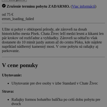
Zrušenie termínu pobytu ZADARMO.
(
Viac informácií
)
od 75 €
errors_loading_failed
Užite si pobyt v obklopení prírody, ale zároveň na dosah
historického mesta Písek. Chata Živec leží medzi lesmi a lúkami len
pár krokov od rozhľadne a vyhliadky. Zároveň sa odtiaľto však
dostanete do 10 minút jazdy autom až do centra Písku, kde nájdete
napríklad nádherný kamenný most. V cene pobytu sú raňajky aj
parkovanie.
V cene ponuky
Ubytovanie:
Ubytovanie pre dve osoby v izbe Standard v Chate Živec
Strava:
Raňajky formou bohatého balíčka po celú dobu pobytu pre
dvoch