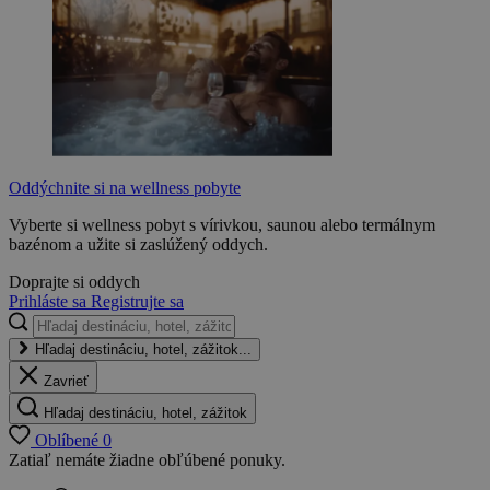
Oddýchnite si na wellness pobyte
Vyberte si wellness pobyt s vírivkou, saunou alebo termálnym
bazénom a užite si zaslúžený oddych.
Doprajte si oddych
Prihláste sa
Registrujte sa
Hľadaj destináciu, hotel, zážitok...
Zavrieť
Hľadaj destináciu, hotel, zážitok
Oblíbené
0
Zatiaľ nemáte žiadne obľúbené ponuky.