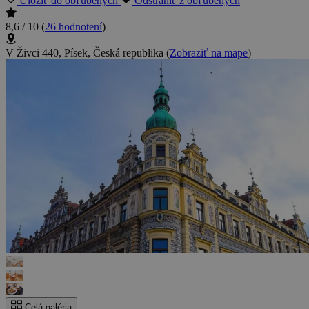
Uložiť do obľúbených
Odstrániť z obľúbených
8,6 / 10
(
26 hodnotení
)
V Živci 440, Písek, Česká republika
(
Zobraziť na mape
)
Celá galéria