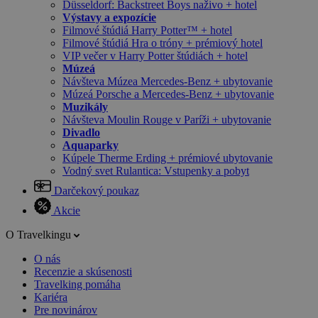
Düsseldorf: Backstreet Boys naživo + hotel
Výstavy a expozície
Filmové štúdiá Harry Potter™ + hotel
Filmové štúdiá Hra o tróny + prémiový hotel
VIP večer v Harry Potter štúdiách + hotel
Múzeá
Návšteva Múzea Mercedes-Benz + ubytovanie
Múzeá Porsche a Mercedes-Benz + ubytovanie
Muzikály
Návšteva Moulin Rouge v Paríži + ubytovanie
Divadlo
Aquaparky
Kúpele Therme Erding + prémiové ubytovanie
Vodný svet Rulantica: Vstupenky a pobyt
Darčekový poukaz
Akcie
O Travelkingu
O nás
Recenzie a skúsenosti
Travelking pomáha
Kariéra
Pre novinárov