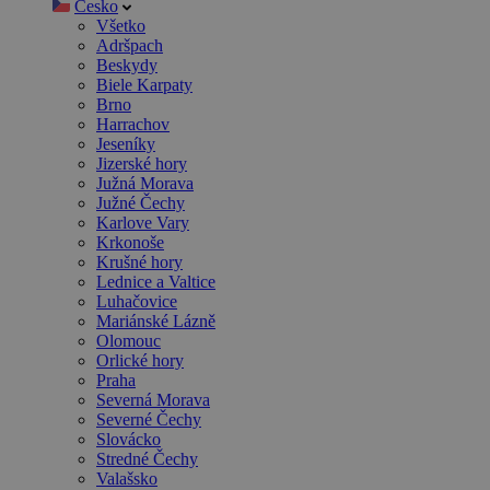
Česko
Všetko
Adršpach
Beskydy
Biele Karpaty
Brno
Harrachov
Jeseníky
Jizerské hory
Južná Morava
Južné Čechy
Karlove Vary
Krkonoše
Krušné hory
Lednice a Valtice
Luhačovice
Mariánské Lázně
Olomouc
Orlické hory
Praha
Severná Morava
Severné Čechy
Slovácko
Stredné Čechy
Valašsko