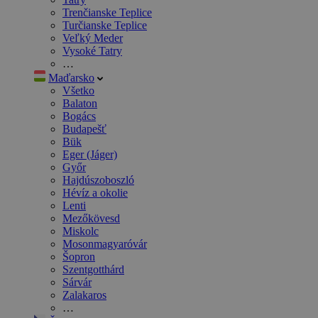
Trenčianske Teplice
Turčianske Teplice
Veľký Meder
Vysoké Tatry
…
Maďarsko
Všetko
Balaton
Bogács
Budapešť
Bük
Eger (Jáger)
Győr
Hajdúszoboszló
Hévíz a okolie
Lenti
Mezőkövesd
Miskolc
Mosonmagyaróvár
Šopron
Szentgotthárd
Sárvár
Zalakaros
…