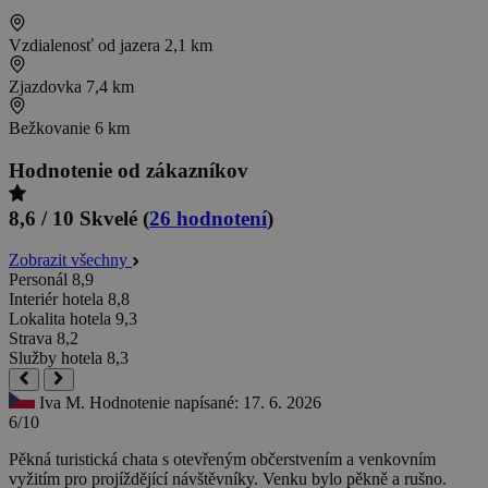
Vzdialenosť od jazera
2,1 km
Zjazdovka
7,4 km
Bežkovanie
6 km
Hodnotenie od zákazníkov
8,6 / 10
Skvelé
(
26 hodnotení
)
Zobrazit všechny
Personál
8,9
Interiér hotela
8,8
Lokalita hotela
9,3
Strava
8,2
Služby hotela
8,3
Iva M.
Hodnotenie napísané: 17. 6. 2026
6/10
Pěkná turistická chata s otevřeným občerstvením a venkovním
vyžitím pro projíždějící návštěvníky. Venku bylo pěkně a rušno.