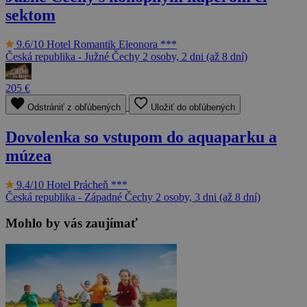
sektom
9.6/10
Hotel Romantik Eleonora ***
Česká republika - Južné Čechy
2 osoby, 2 dni (až 8 dní)
205 €
Odstrániť z obľúbených
Uložiť do obľúbených
Dovolenka so vstupom do aquaparku a
múzea
9.4/10
Hotel Prácheň ***
Česká republika - Západné Čechy
2 osoby, 3 dni (až 8 dní)
Mohlo by vás zaujímať