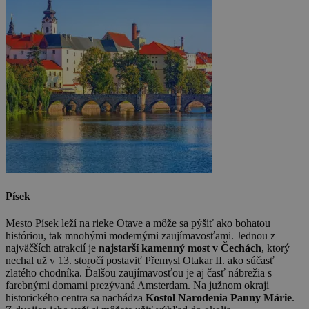
Písek
Mesto Písek leží na rieke Otave a môže sa pýšiť ako bohatou
históriou, tak mnohými modernými zaujímavosťami. Jednou z
najväčších atrakcií je
najstarší kamenný most v Čechách
, ktorý
nechal už v 13. storočí postaviť Přemysl Otakar II. ako súčasť
zlatého chodníka. Ďalšou zaujímavosťou je aj časť nábrežia s
farebnými domami prezývaná Amsterdam. Na južnom okraji
historického centra sa nachádza
Kostol Narodenia Panny Márie
.