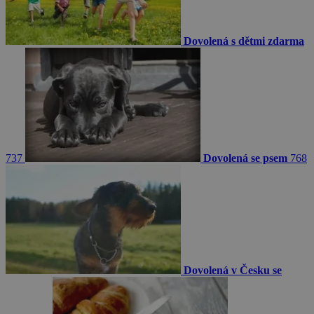
Dovolená s dětmi zdarma
737
Dovolená se psem
768
Dovolená v Česku se