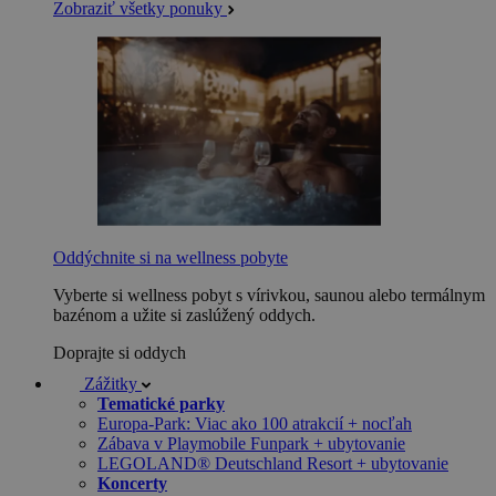
Zobraziť všetky ponuky
Oddýchnite si na wellness pobyte
Vyberte si wellness pobyt s vírivkou, saunou alebo termálnym
bazénom a užite si zaslúžený oddych.
Doprajte si oddych
Zážitky
Tematické parky
Europa-Park: Viac ako 100 atrakcií + nocľah
Zábava v Playmobile Funpark + ubytovanie
LEGOLAND® Deutschland Resort + ubytovanie
Koncerty