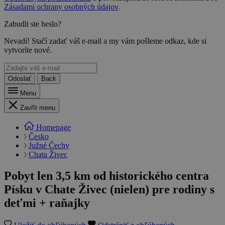
Zásadami ochrany osobných údajov
.
Zabudli ste heslo?
Nevadí! Stačí zadať váš e-mail a my vám pošleme odkaz, kde si
vytvoríte nové.
Odoslať
Back
Menu
Zavřít menu
Homepage
Česko
Južné Čechy
Chata Živec
Pobyt len 3,5 km od historického centra
Písku v Chate Živec (nielen) pre rodiny s
deťmi + raňajky