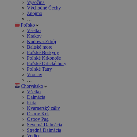
Vysočina
Východné Čechy
Znojmo
…
Poľsko
Všetko
Krakov
Kudowa-Zdrój
Baltské more
Poľské Beskydy
Poľské Krkonoše
Poľské Orlické hory
Poľské Tatry
Vroclav
…
Chorvátsko
Všetko
Dalmácia
Istria
Kvarnerský záliv
Ostrov Krk
Ostrov Pag
Severná Dalmácia
Stredná Dalmácia
Vodice