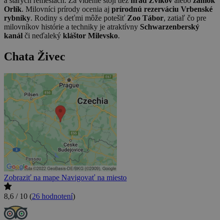
a starých remeslách. Za videnie stojí tiež
hrad Zvíkov
alebo
zámok
Orlík
. Milovníci prírody ocenia aj
prírodnú rezerváciu Vrbenské
rybníky
. Rodiny s deťmi môže potešiť
Zoo Tábor
, zatiaľ čo pre
milovníkov histórie a techniky je atraktívny
Schwarzenberský
kanál
či neďaleký
kláštor Milevsko
.
Chata Živec
Zobraziť na mape
Navigovať na miesto
8,6 / 10
(
26 hodnotení
)