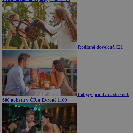
Rodinná dovolená
621
Pobyty pro dva - více než
600 pobytů v ČR a Evropě
1109