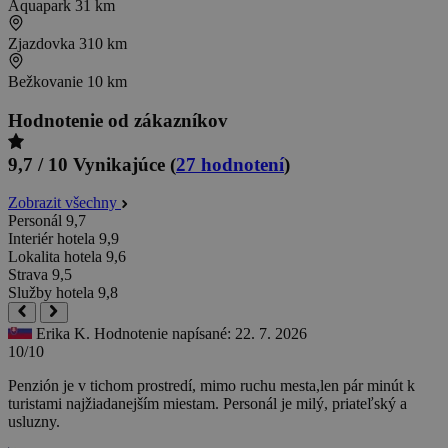
Aquapark
31 km
Zjazdovka
310 km
Bežkovanie
10 km
Hodnotenie od zákazníkov
9,7 / 10
Vynikajúce
(
27 hodnotení
)
Zobrazit všechny
Personál
9,7
Interiér hotela
9,9
Lokalita hotela
9,6
Strava
9,5
Služby hotela
9,8
Erika K.
Hodnotenie napísané: 22. 7. 2026
10/10
Penzión je v tichom prostredí, mimo ruchu mesta,len pár minút k
turistami najžiadanejším miestam. Personál je milý, priateľský a
usluzny.