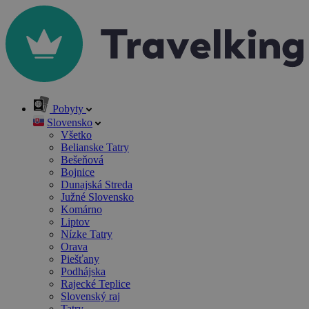
Pobyty
Slovensko
Všetko
Belianske Tatry
Bešeňová
Bojnice
Dunajská Streda
Južné Slovensko
Komárno
Liptov
Nízke Tatry
Orava
Piešťany
Podhájska
Rajecké Teplice
Slovenský raj
Tatry