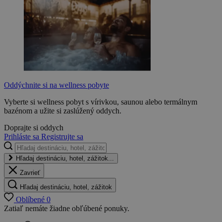
Oddýchnite si na wellness pobyte
Vyberte si wellness pobyt s vírivkou, saunou alebo termálnym
bazénom a užite si zaslúžený oddych.
Doprajte si oddych
Prihláste sa
Registrujte sa
Hľadaj destináciu, hotel, zážitok...
Zavrieť
Hľadaj destináciu, hotel, zážitok
Oblíbené
0
Zatiaľ nemáte žiadne obľúbené ponuky.