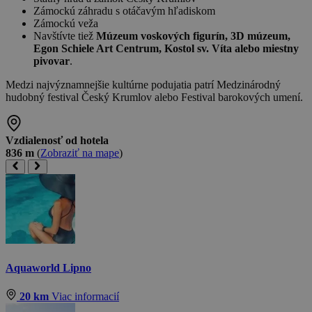
Zámockú záhradu s otáčavým hľadiskom
Zámockú veža
Navštívte tiež
Múzeum voskových figurín, 3D múzeum,
Egon Schiele Art Centrum, Kostol sv. Víta alebo miestny
pivovar
.
Medzi najvýznamnejšie kultúrne podujatia patrí Medzinárodný
hudobný festival Český Krumlov alebo Festival barokových umení.
Vzdialenosť od hotela
836 m
(
Zobraziť na mape
)
Aquaworld Lipno
20 km
Viac informacií