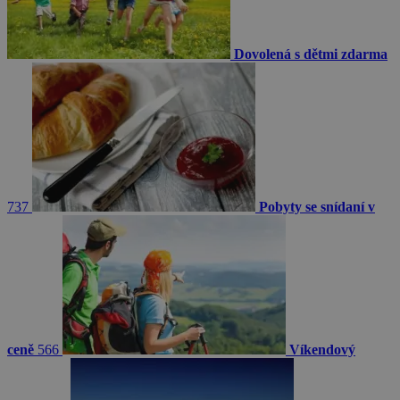
Dovolená s dětmi zdarma
737
Pobyty se snídaní v
ceně
566
Víkendový