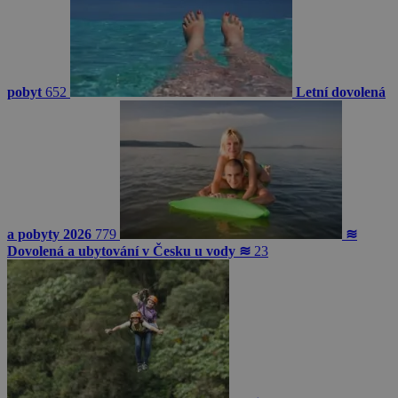
pobyt
652
Letní dovolená
a pobyty 2026
779
≋
Dovolená a ubytování v Česku u vody ≋
23