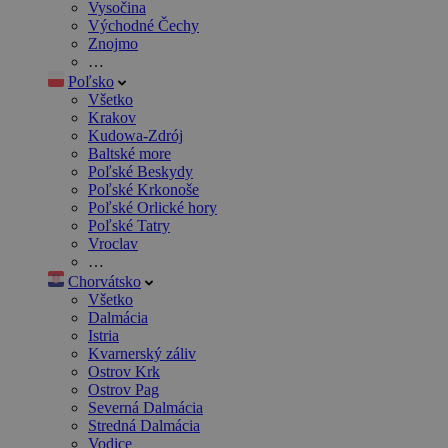
Vysočina
Východné Čechy
Znojmo
…
Poľsko
Všetko
Krakov
Kudowa-Zdrój
Baltské more
Poľské Beskydy
Poľské Krkonoše
Poľské Orlické hory
Poľské Tatry
Vroclav
…
Chorvátsko
Všetko
Dalmácia
Istria
Kvarnerský záliv
Ostrov Krk
Ostrov Pag
Severná Dalmácia
Stredná Dalmácia
Vodice