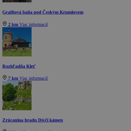
Grafitová baňa pod Českým Krumlovem
2 km
Viac informacií
Rozhľadňa Kleť
7 km
Viac informacií
Zrúcanina hradu Dívčí kámen