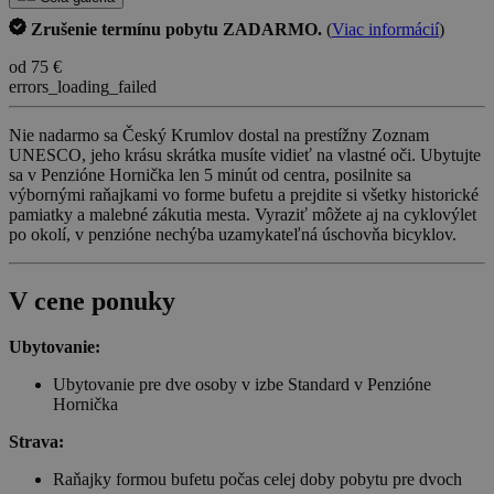
Zrušenie termínu pobytu ZADARMO.
(
Viac informácií
)
od 75 €
errors_loading_failed
Nie nadarmo sa Český Krumlov dostal na prestížny Zoznam
UNESCO, jeho krásu skrátka musíte vidieť na vlastné oči. Ubytujte
sa v Penzióne Hornička len 5 minút od centra, posilnite sa
výbornými raňajkami vo forme bufetu a prejdite si všetky historické
pamiatky a malebné zákutia mesta. Vyraziť môžete aj na cyklovýlet
po okolí, v penzióne nechýba uzamykateľná úschovňa bicyklov.
V cene ponuky
Ubytovanie:
Ubytovanie pre dve osoby v izbe Standard v Penzióne
Hornička
Strava:
Raňajky formou bufetu počas celej doby pobytu pre dvoch