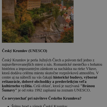
Český Krumlov (UNESCO)
Český Krumlov je perla Južných Čiech a právom tiež jedno z
najnavštevovanejších miest u nás. Romantické mestečko s bohatou
históriou a impozantným zámkom sa nachádza na rieke Vltave,
ktorá dodáva celému miestu skutočne rozprávkovú atmosféru. V
centre aj na nábreží na vás čakajú
historické budovy, výborné
reštaurácie, dobové obchodíky a predovšetkým veľa
kultúrneho vyžitia.
Celá oblasť, ktorá je nazývaná
"Bránou
Šumavy"
je od roku 1992 zapísaná na zoznam UNESCO.
Čo nevynechať pri návšteve Českého Krumlova?
Štátny hrad a zámok Český Krumlov