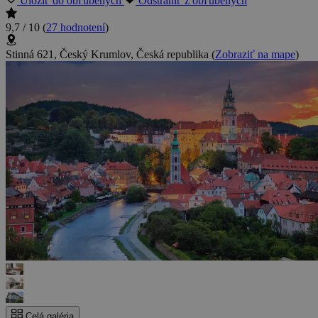
Uložiť do obľúbených
Odstrániť z obľúbených
9,7 / 10
(
27 hodnotení
)
Stinná 621, Český Krumlov, Česká republika
(
Zobraziť na mape
)
Celá galéria