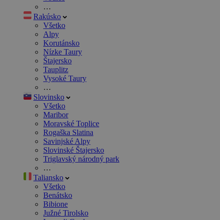
…
Rakúsko
Všetko
Alpy
Korutánsko
Nízke Taury
Štajersko
Tauplitz
Vysoké Taury
…
Slovinsko
Všetko
Maribor
Moravské Toplice
Rogaška Slatina
Savinjské Alpy
Slovinské Štajersko
Triglavský národný park
…
Taliansko
Všetko
Benátsko
Bibione
Južné Tirolsko