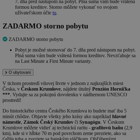
7. dňa pred nástupom na pobyt. Plná suma vám bude vrátená
formou kreditov. Storno môžete vykonať vo svojom
užívateľskom účte
tu
.
ZADARMO storno pobytu
ZADARMO storno pobytu
Pobyt je možné stornovať do 7. dňa pred nástupom na pobyt.
Plná suma vám bude vrátená formou kreditov. Nevzťahuje sa
na Last Minute a First Minute varianty.
O ubytovaní
V tichom prostredí vilovej štvrte v jednom z najkrajších miest
Česka, v
Českom Krumlove
, nájdete útulný
Penzión Hornička
***
. Vydajte sa za pokojnú dovolenku v nádhernom UNESCO
prostredí!
Do historického centra Českého Krumlova to budete mať iba 5
minút chôdze. Objavte všetky jeho krásy ako napríklad
hlavné
námestie
,
Zámok Český Krumlov
či
Synagógu
. V Českom
Krumlove môžete vidieť aj technickú raritu -
grafitovú baňu
(2,9
km), kde si v hĺbke 70 m pod povrchom zeme prezriete, ako sa
ťažila tuha a zveziete sa banským vláčikom. Obľúbenými