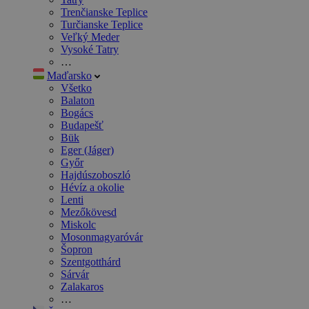
Trenčianske Teplice
Turčianske Teplice
Veľký Meder
Vysoké Tatry
…
Maďarsko
Všetko
Balaton
Bogács
Budapešť
Bük
Eger (Jáger)
Győr
Hajdúszoboszló
Hévíz a okolie
Lenti
Mezőkövesd
Miskolc
Mosonmagyaróvár
Šopron
Szentgotthárd
Sárvár
Zalakaros
…