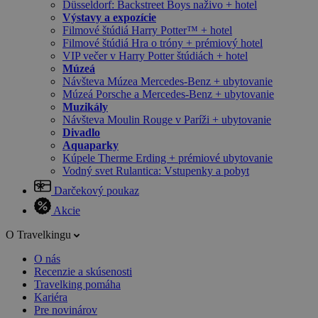
Düsseldorf: Backstreet Boys naživo + hotel
Výstavy a expozície
Filmové štúdiá Harry Potter™ + hotel
Filmové štúdiá Hra o tróny + prémiový hotel
VIP večer v Harry Potter štúdiách + hotel
Múzeá
Návšteva Múzea Mercedes-Benz + ubytovanie
Múzeá Porsche a Mercedes-Benz + ubytovanie
Muzikály
Návšteva Moulin Rouge v Paríži + ubytovanie
Divadlo
Aquaparky
Kúpele Therme Erding + prémiové ubytovanie
Vodný svet Rulantica: Vstupenky a pobyt
Darčekový poukaz
Akcie
O Travelkingu
O nás
Recenzie a skúsenosti
Travelking pomáha
Kariéra
Pre novinárov