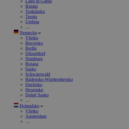
Lago di Garda
Rimini
Toskánsko
Trento
Umbria
…
Nemecko
Všetko
Bavorsko
Berlín
Düsseldorf
Hamburg
Rujana
Sasko
Schwarzwald
Bádensko-Württembersko
Durínsko
Hesensko
Dolné Sasko
…
Holandsko
Všetko
Amsterdam
…