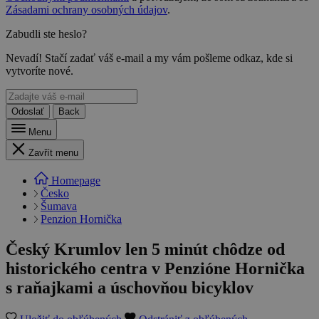
Zásadami ochrany osobných údajov
.
Zabudli ste heslo?
Nevadí! Stačí zadať váš e-mail a my vám pošleme odkaz, kde si
vytvoríte nové.
Odoslať
Back
Menu
Zavřít menu
Homepage
Česko
Šumava
Penzion Hornička
Český Krumlov len 5 minút chôdze od
historického centra v Penzióne Hornička
s raňajkami a úschovňou bicyklov