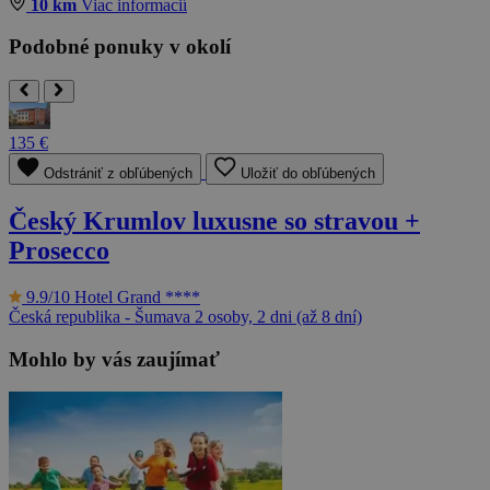
10 km
Viac informacií
Podobné ponuky v okolí
135 €
Odstrániť z obľúbených
Uložiť do obľúbených
Český Krumlov luxusne so stravou +
Prosecco
9.9/10
Hotel Grand ****
Česká republika - Šumava
2 osoby, 2 dni (až 8 dní)
Mohlo by vás zaujímať