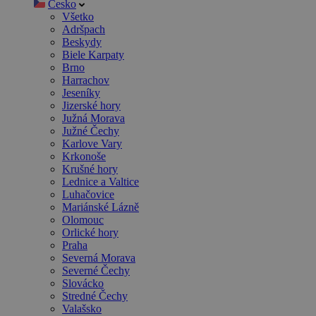
Česko
Všetko
Adršpach
Beskydy
Biele Karpaty
Brno
Harrachov
Jeseníky
Jizerské hory
Južná Morava
Južné Čechy
Karlove Vary
Krkonoše
Krušné hory
Lednice a Valtice
Luhačovice
Mariánské Lázně
Olomouc
Orlické hory
Praha
Severná Morava
Severné Čechy
Slovácko
Stredné Čechy
Valašsko