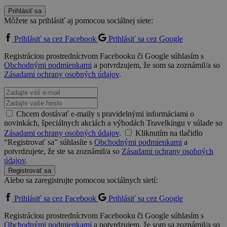
Prihlásiť sa
Môžete sa prihlásiť aj pomocou sociálnej siete:
Prihlásiť sa cez Facebook
Prihlásiť sa cez Google
Registráciou prostredníctvom Facebooku či Google súhlasím s
Obchodnými podmienkami
a potvrdzujem, že som sa zoznámil/a so
Zásadami ochrany osobných údajov
.
Chcem dostávať e-maily s pravidelnými informáciami o
novinkách, špeciálnych akciách a výhodách Travelkingu v súlade so
Zásadami ochrany osobných údajov
.
Kliknutím na tlačidlo
“Registrovať sa” súhlasíte s
Obchodnými podmienkami
a
potvrdzujete, že ste sa zoznámil/a so
Zásadami ochrany osobných
údajov
.
Registrovať sa
Alebo sa zaregistrujte pomocou sociálnych sietí:
Prihlásiť sa cez Facebook
Prihlásiť sa cez Google
Registráciou prostredníctvom Facebooku či Google súhlasím s
Obchodnými podmienkami
a potvrdzujem, že som sa zoznámil/a so