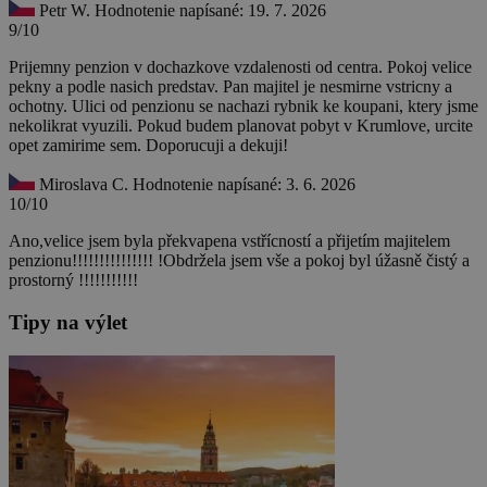
Petr W.
Hodnotenie napísané: 19. 7. 2026
9/10
Prijemny penzion v dochazkove vzdalenosti od centra. Pokoj velice
pekny a podle nasich predstav. Pan majitel je nesmirne vstricny a
ochotny. Ulici od penzionu se nachazi rybnik ke koupani, ktery jsme
nekolikrat vyuzili. Pokud budem planovat pobyt v Krumlove, urcite
opet zamirime sem. Doporucuji a dekuji!
Miroslava C.
Hodnotenie napísané: 3. 6. 2026
10/10
Ano,velice jsem byla překvapena vstřícností a přijetím majitelem
penzionu!!!!!!!!!!!!!!! !Obdržela jsem vše a pokoj byl úžasně čistý a
prostorný !!!!!!!!!!!
Tipy na výlet