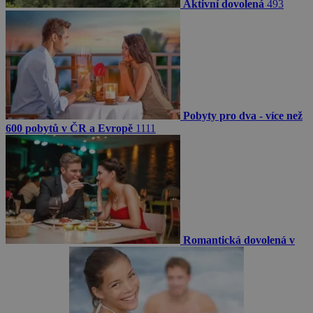
Aktivní dovolená
493
Pobyty pro dva - více než
600 pobytů v ČR a Evropě
1111
Romantická dovolená v