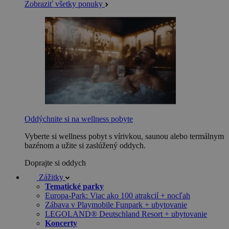
Zobraziť všetky ponuky
Oddýchnite si na wellness pobyte
Vyberte si wellness pobyt s vírivkou, saunou alebo termálnym
bazénom a užite si zaslúžený oddych.
Doprajte si oddych
Zážitky
Tematické parky
Europa-Park: Viac ako 100 atrakcií + nocľah
Zábava v Playmobile Funpark + ubytovanie
LEGOLAND® Deutschland Resort + ubytovanie
Koncerty