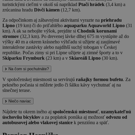
turistickými cieľmi v okolí sú napríklad
Ptačí hrádek
(3,4 km) a
zrúcanina hradu
Dívčí kámen
(12,7 km).
Za odpočinkom aj zábavnými aktivitami vyrazte na
priehradu
Lipno
(19 km) či do priľahlého
aquaparku Aquaworld Lipno
(31
km). A ak sa nebojíte výšok, prejdite si
Chodník korunami
stromov
(32,3 km). Po drevenej lávke dlhej 675 m vystúpite až do
výšky 40 m a okrem krásneho výhľadu si užijete aj zaujímavé
interaktívne zastávky alebo najdlhší suchý tobogan v Českej
republike. Počas zimy si pri Lipne užijete aj zimné športy a to v
Skiparku Frymburk
(23 km) a v
Skiareáli Lipno
(30 km). ​
Na čom si pochutnáte?
V spoločenskej miestnosti sa servírujú
raňajky formou bufetu
. Za
pekného počasia si môžete jedlo či šálku kávy vychutnať aj na
slnečnej terase.
Niečo naviac
Nájdete tu okrem iného aj
spoločenskú miestnosť
,
uzamykateľnú
úschovňu bicyklov
a za poplatok ponúka aj možnosť
odvozu od
autobusovej alebo vlakovej stanice
k penziónu a späť.