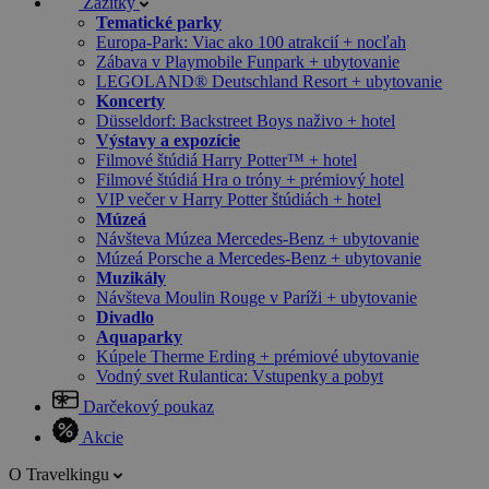
Zážitky
Tematické parky
Europa-Park: Viac ako 100 atrakcií + nocľah
Zábava v Playmobile Funpark + ubytovanie
LEGOLAND® Deutschland Resort + ubytovanie
Koncerty
Düsseldorf: Backstreet Boys naživo + hotel
Výstavy a expozície
Filmové štúdiá Harry Potter™ + hotel
Filmové štúdiá Hra o tróny + prémiový hotel
VIP večer v Harry Potter štúdiách + hotel
Múzeá
Návšteva Múzea Mercedes-Benz + ubytovanie
Múzeá Porsche a Mercedes-Benz + ubytovanie
Muzikály
Návšteva Moulin Rouge v Paríži + ubytovanie
Divadlo
Aquaparky
Kúpele Therme Erding + prémiové ubytovanie
Vodný svet Rulantica: Vstupenky a pobyt
Darčekový poukaz
Akcie
O Travelkingu