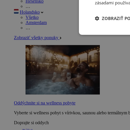
Hesensko
zásadami používa
…
Holandsko
Všetko
ZOBRAZIŤ P
Amsterdam
…
Zobraziť všetky ponuky
Oddýchnite si na wellness pobyte
Vyberte si wellness pobyt s vírivkou, saunou alebo termálnym 
Doprajte si oddych