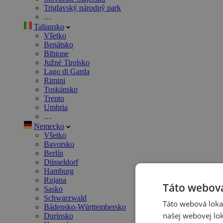
Triglavský národný park
…
Taliansko
Všetko
Benátsko
Bibione
Južné Tirolsko
Lago di Garda
Rimini
Toskánsko
Trento
Umbria
…
Nemecko
Všetko
Bavorsko
Berlín
Düsseldorf
Hamburg
Rujana
Táto webová
Sasko
Schwarzwald
Táto webová lokal
Bádensko-Württembersko
našej webovej lok
Durínsko