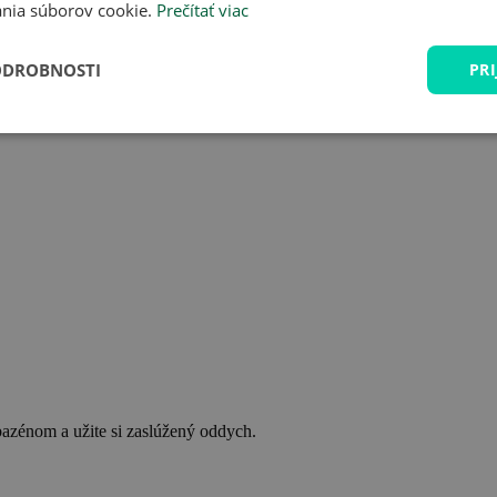
nia súborov cookie.
Prečítať viac
ODROBNOSTI
PRI
bazénom a užite si zaslúžený oddych.