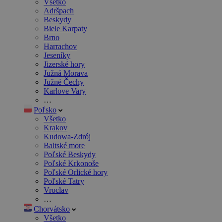
Všetko
Adršpach
Beskydy
Biele Karpaty
Brno
Harrachov
Jeseníky
Jizerské hory
Južná Morava
Južné Čechy
Karlove Vary
…
Poľsko
Všetko
Krakov
Kudowa-Zdrój
Baltské more
Poľské Beskydy
Poľské Krkonoše
Poľské Orlické hory
Poľské Tatry
Vroclav
…
Chorvátsko
Všetko