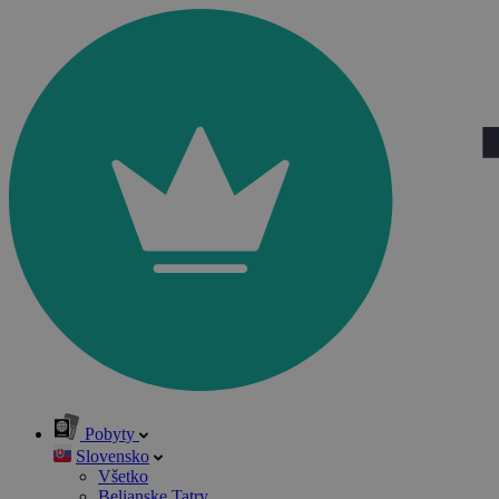
Pobyty
Slovensko
Všetko
Belianske Tatry