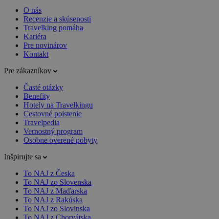
O nás
Recenzie a skúsenosti
Travelking pomáha
Kariéra
Pre novinárov
Kontakt
Pre zákazníkov
Časté otázky
Benefity
Hotely na Travelkingu
Cestovné poistenie
Travelpedia
Vernostný program
Osobne overené pobyty
Inšpirujte sa
To NAJ z Česka
To NAJ zo Slovenska
To NAJ z Maďarska
To NAJ z Rakúska
To NAJ zo Slovinska
To NAJ z Chorvátska