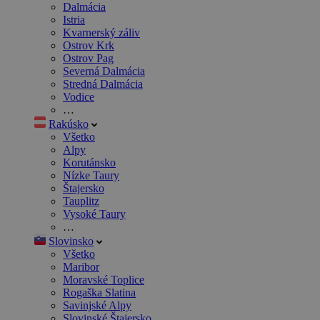
Dalmácia
Istria
Kvarnerský záliv
Ostrov Krk
Ostrov Pag
Severná Dalmácia
Stredná Dalmácia
Vodice
…
Rakúsko
Všetko
Alpy
Korutánsko
Nízke Taury
Štajersko
Tauplitz
Vysoké Taury
…
Slovinsko
Všetko
Maribor
Moravské Toplice
Rogaška Slatina
Savinjské Alpy
Slovinské Štajersko