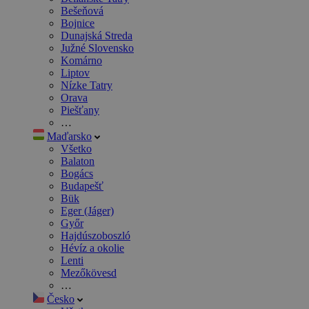
Bešeňová
Bojnice
Dunajská Streda
Južné Slovensko
Komárno
Liptov
Nízke Tatry
Orava
Piešťany
…
Maďarsko
Všetko
Balaton
Bogács
Budapešť
Bük
Eger (Jáger)
Győr
Hajdúszoboszló
Hévíz a okolie
Lenti
Mezőkövesd
…
Česko