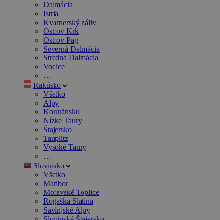
Dalmácia
Istria
Kvarnerský záliv
Ostrov Krk
Ostrov Pag
Severná Dalmácia
Stredná Dalmácia
Vodice
…
Rakúsko
Všetko
Alpy
Korutánsko
Nízke Taury
Štajersko
Tauplitz
Vysoké Taury
…
Slovinsko
Všetko
Maribor
Moravské Toplice
Rogaška Slatina
Savinjské Alpy
Slovinské Štajersko