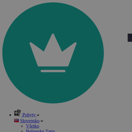
Pobyty
Slovensko
Všetko
Belianske Tatry