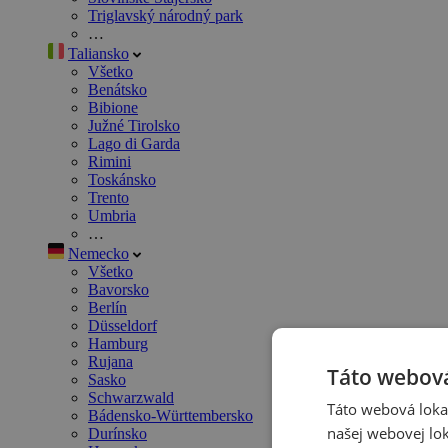
Triglavský národný park
…
Taliansko
Všetko
Benátsko
Bibione
Južné Tirolsko
Lago di Garda
Rimini
Toskánsko
Trento
Umbria
…
Nemecko
Všetko
Bavorsko
Berlín
Düsseldorf
Hamburg
Rujana
Táto webová
Sasko
Schwarzwald
Táto webová lokal
Bádensko-Württembersko
našej webovej lok
Durínsko