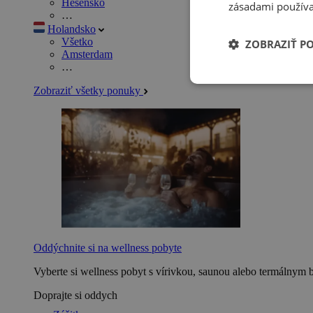
Hesensko
zásadami používa
…
Holandsko
Všetko
ZOBRAZIŤ P
Amsterdam
…
Zobraziť všetky ponuky
Oddýchnite si na wellness pobyte
Vyberte si wellness pobyt s vírivkou, saunou alebo termálnym 
Doprajte si oddych