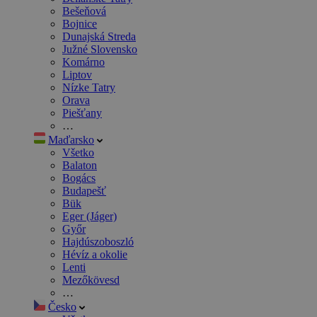
Bešeňová
Bojnice
Dunajská Streda
Južné Slovensko
Komárno
Liptov
Nízke Tatry
Orava
Piešťany
…
Maďarsko
Všetko
Balaton
Bogács
Budapešť
Bük
Eger (Jáger)
Győr
Hajdúszoboszló
Hévíz a okolie
Lenti
Mezőkövesd
…
Česko