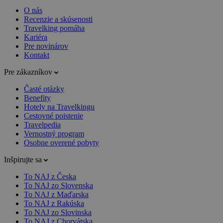
O nás
Recenzie a skúsenosti
Travelking pomáha
Kariéra
Pre novinárov
Kontakt
Pre zákazníkov
Časté otázky
Benefity
Hotely na Travelkingu
Cestovné poistenie
Travelpedia
Vernostný program
Osobne overené pobyty
Inšpirujte sa
To NAJ z Česka
To NAJ zo Slovenska
To NAJ z Maďarska
To NAJ z Rakúska
To NAJ zo Slovinska
To NAJ z Chorvátska