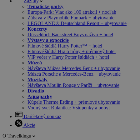
Zážitky
Tematické parky
Europa-Park: Viac ako 100 atrakcií + nocľah
Zábava v Playmobile Funpark + ubytovanie
LEGOLAND® Deutschland Resort + ubytovanie
Koncerty
Düsseldorf: Backstreet Boys naživo + hotel
Výstavy a expozície
Filmové štúdiá Harry Potter™ + hotel
Filmové štúdiá Hra o tróny + prémiový hotel
VIP večer v Harry Potter štúdiách + hotel
Múzeá
Návšteva Múzea Mercedes-Benz + ubytovanie
Múzeá Porsche a Mercedes-Benz + ubytovanie
Muzikály
Návšteva Moulin Rouge v Paríži + ubytovanie
Divadlo
Aquaparky
Kúpele Therme Erding + prémiové ubytovanie
Vodný svet Rulantica: Vstupenky a pobyt
Darčekový poukaz
Akcie
O Travelkingu