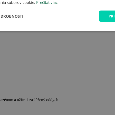
nia súborov cookie.
Prečítať viac
ODROBNOSTI
PRI
bazénom a užite si zaslúžený oddych.