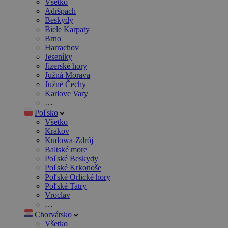
Všetko
Adršpach
Beskydy
Biele Karpaty
Brno
Harrachov
Jeseníky
Jizerské hory
Južná Morava
Južné Čechy
Karlove Vary
…
Poľsko
Všetko
Krakov
Kudowa-Zdrój
Baltské more
Poľské Beskydy
Poľské Krkonoše
Poľské Orlické hory
Poľské Tatry
Vroclav
…
Chorvátsko
Všetko