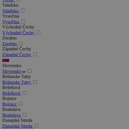
Valašsko
Valašsko
Vysočina
Vysočina
Východné Čechy
Východné Čechy
Znojmo
Znojmo
Západné Čechy
Západné Čechy
Slovensko
Slovensko
Belianske Tatry
Belianske Tatry
Bešeňová
Bešeňová
Bojnice
Bojnice
Bratislava
Bratislava
Dunajská Streda
Dunajská Streda