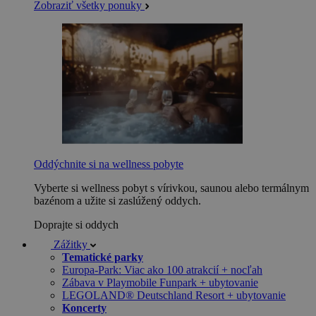
Zobraziť všetky ponuky
Oddýchnite si na wellness pobyte
Vyberte si wellness pobyt s vírivkou, saunou alebo termálnym
bazénom a užite si zaslúžený oddych.
Doprajte si oddych
Zážitky
Tematické parky
Europa-Park: Viac ako 100 atrakcií + nocľah
Zábava v Playmobile Funpark + ubytovanie
LEGOLAND® Deutschland Resort + ubytovanie
Koncerty