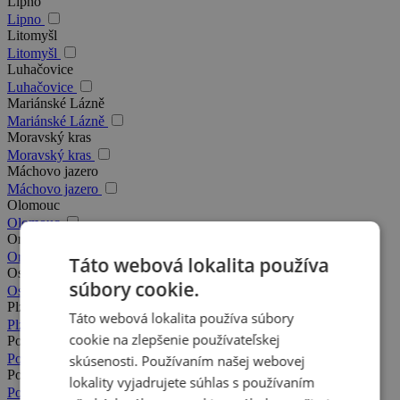
Lipno
Lipno
Litomyšl
Litomyšl
Luhačovice
Luhačovice
Mariánské Lázně
Mariánské Lázně
Moravský kras
Moravský kras
Máchovo jazero
Máchovo jazero
Olomouc
Olomouc
Orlické hory
Orlické hory
Táto webová lokalita používa
Ostrava
súbory cookie.
Ostrava
Plzeň
Táto webová lokalita používa súbory
Plzeň
cookie na zlepšenie používateľskej
Podkrkonošie
Podkrkonošie
skúsenosti. Používaním našej webovej
Poděbrady
lokality vyjadrujete súhlas s používaním
Poděbrady