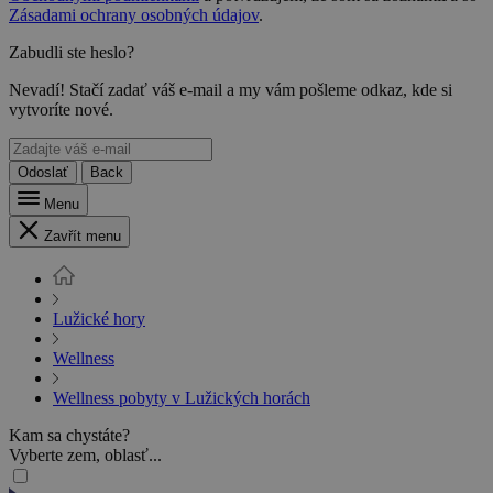
Zásadami ochrany osobných údajov
.
Zabudli ste heslo?
Nevadí! Stačí zadať váš e-mail a my vám pošleme odkaz, kde si
vytvoríte nové.
Odoslať
Back
Menu
Zavřít menu
Lužické hory
Wellness
Wellness pobyty v Lužických horách
Kam sa chystáte?
Vyberte zem, oblasť...