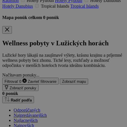
Radisson
Hotely Pytloun
Hotely Pytloun
Hotely Danubius
Hotely Danubius
Tropical Islands
Tropical Islands
Mapa ponúk
celkom
0
ponúk
Wellness pobyty v Lužických horách
Lužické hory lákajú na zaujímavé výlety, krásnu krajinu a príjemné
wellness pobyty bez zhonu. Tiché lesy, rozhľady a možnosť
odpočinku v menších hoteloch tvoria ideálnu kombináciu.
Načítavam ponuky...
Filtrovať
0
Zavrieť
filtrovanie
Zobraziť mapu
Zobraziť ponuky
0
ponúk
Radiť podľa
Odporúčaných
Najpredávanejších
Najlacnejších
Najnovších