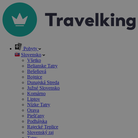
Pobyty
Slovensko
Všetko
Belianske Tatry
Bešeňová
Bojnice
Dunajská Streda
Južné Slovensko
Komárno
Liptov
Nízke Tatry
Orava
Piešťany
Podhájska
Rajecké Teplice
Slovenský raj
Tatry