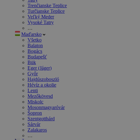
Trenčianske Teplice
Turčianske Teplice
Veľký Meder
Vysoké Tatry
…
Maďarsko
Všetko
Balaton
Bogács
Budapešť
Bük
Eger (Jáger)
Győr
Hajdúszoboszló
Hévíz a okolie
Lenti
Mezőkövesd
Miskolc
Mosonmagyaróvár
Šopron
Szentgotthárd
Sárvár
Zalakaros
…