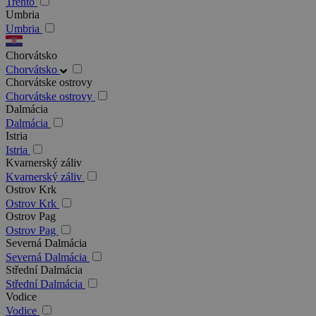
Trento
Umbria
Umbria
Chorvátsko
Chorvátsko
Chorvátske ostrovy
Chorvátske ostrovy
Dalmácia
Dalmácia
Istria
Istria
Kvarnerský záliv
Kvarnerský záliv
Ostrov Krk
Ostrov Krk
Ostrov Pag
Ostrov Pag
Severná Dalmácia
Severná Dalmácia
Střední Dalmácia
Střední Dalmácia
Vodice
Vodice