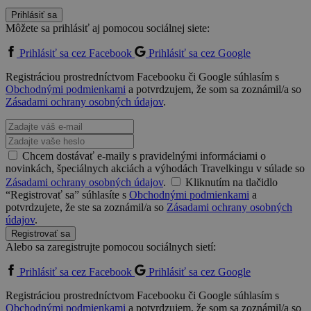
Prihlásiť sa
Môžete sa prihlásiť aj pomocou sociálnej siete:
Prihlásiť sa cez Facebook
Prihlásiť sa cez Google
Registráciou prostredníctvom Facebooku či Google súhlasím s
Obchodnými podmienkami
a potvrdzujem, že som sa zoznámil/a so
Zásadami ochrany osobných údajov
.
Chcem dostávať e-maily s pravidelnými informáciami o
novinkách, špeciálnych akciách a výhodách Travelkingu v súlade so
Zásadami ochrany osobných údajov
.
Kliknutím na tlačidlo
“Registrovať sa” súhlasíte s
Obchodnými podmienkami
a
potvrdzujete, že ste sa zoznámil/a so
Zásadami ochrany osobných
údajov
.
Registrovať sa
Alebo sa zaregistrujte pomocou sociálnych sietí:
Prihlásiť sa cez Facebook
Prihlásiť sa cez Google
Registráciou prostredníctvom Facebooku či Google súhlasím s
Obchodnými podmienkami
a potvrdzujem, že som sa zoznámil/a so