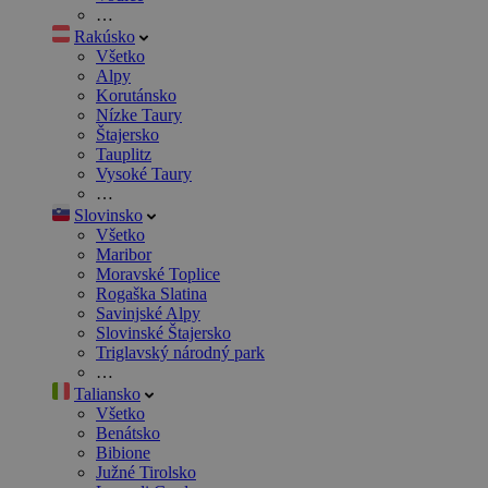
…
Rakúsko
Všetko
Alpy
Korutánsko
Nízke Taury
Štajersko
Tauplitz
Vysoké Taury
…
Slovinsko
Všetko
Maribor
Moravské Toplice
Rogaška Slatina
Savinjské Alpy
Slovinské Štajersko
Triglavský národný park
…
Taliansko
Všetko
Benátsko
Bibione
Južné Tirolsko