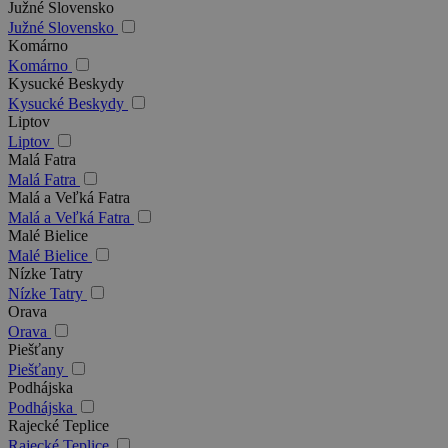
Južné Slovensko
Južné Slovensko
Komárno
Komárno
Kysucké Beskydy
Kysucké Beskydy
Liptov
Liptov
Malá Fatra
Malá Fatra
Malá a Veľká Fatra
Malá a Veľká Fatra
Malé Bielice
Malé Bielice
Nízke Tatry
Nízke Tatry
Orava
Orava
Piešťany
Piešťany
Podhájska
Podhájska
Rajecké Teplice
Rajecké Teplice