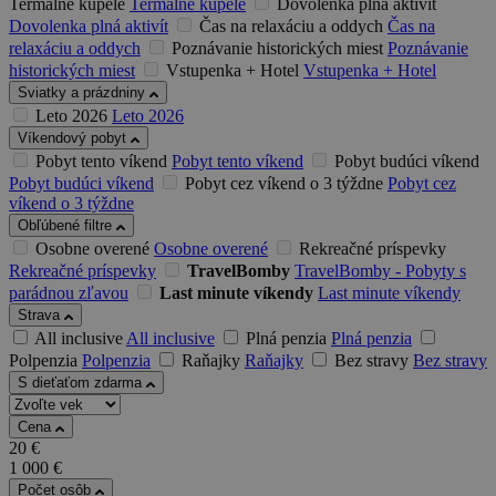
Termálne kúpele
Termálne kúpele
Dovolenka plná aktivít
Dovolenka plná aktivít
Čas na relaxáciu a oddych
Čas na
relaxáciu a oddych
Poznávanie historických miest
Poznávanie
historických miest
Vstupenka + Hotel
Vstupenka + Hotel
Sviatky a prázdniny
Leto 2026
Leto 2026
Víkendový pobyt
Pobyt tento víkend
Pobyt tento víkend
Pobyt budúci víkend
Pobyt budúci víkend
Pobyt cez víkend o 3 týždne
Pobyt cez
víkend o 3 týždne
Obľúbené filtre
Osobne overené
Osobne overené
Rekreačné príspevky
Rekreačné príspevky
TravelBomby
TravelBomby - Pobyty s
parádnou zľavou
Last minute víkendy
Last minute víkendy
Strava
All inclusive
All inclusive
Plná penzia
Plná penzia
Polpenzia
Polpenzia
Raňajky
Raňajky
Bez stravy
Bez stravy
S dieťaťom zdarma
Cena
20
€
1 000
€
Počet osôb