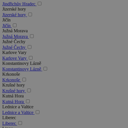
Jindřichův Hradec
Jizerské hory
Jizerské hory
Jičín
Jičín
Južná Morava
Južná Morava
Južné Čechy
Južné Čechy
Karlove Vary
Karlove Vary
Konstantinovy Lázně
Konstantinovy Lázně
Krkonoše
Krkonoše
Krušné hory
Krušné hory
Kutná Hora
Kutná Hora
Lednice a Valtice
Lednice a Valtice
Liberec
Liberec