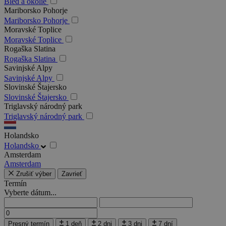
Bled a okolie
Mariborsko Pohorje
Mariborsko Pohorje
Moravské Toplice
Moravské Toplice
Rogaška Slatina
Rogaška Slatina
Savinjské Alpy
Savinjské Alpy
Slovinské Štajersko
Slovinské Štajersko
Triglavský národný park
Triglavský národný park
Holandsko
Holandsko
Amsterdam
Amsterdam
Zrušiť výber
Zavrieť
Termín
Vyberte dátum...
Presný termín
1 deň
2 dni
3 dni
7 dní