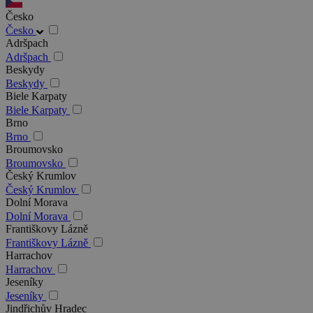
Česko
Česko
Adršpach
Adršpach
Beskydy
Beskydy
Biele Karpaty
Biele Karpaty
Brno
Brno
Broumovsko
Broumovsko
Český Krumlov
Český Krumlov
Dolní Morava
Dolní Morava
Františkovy Lázně
Františkovy Lázně
Harrachov
Harrachov
Jeseníky
Jeseníky
Jindřichův Hradec