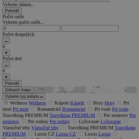
Vyberte dátum...
Potvrdiť
Počet osôb
Vyberte počet osôb...
Počet dospelých
0
Počet detí
0
Potvrdiť
Zobraziť mapu
Vyberte typ pobytu
Wellness
Wellness
Kúpele
Kúpele
Hory
Hory
Pri
mori
Pri mori
Romantické
Romantické
Pri vode
Pri vode
Travelking PREMIUM
Travelking PREMIUM
Pre seniorov
Pre
seniorov
Pre rodiny
Pre rodiny
Lyžovanie
Lyžovanie
Vianočné trhy
Vianočné trhy
Travelking PREMIUM
Travelking
PREMIUM
Luxus CZ
Luxus CZ
Luxus
Luxus