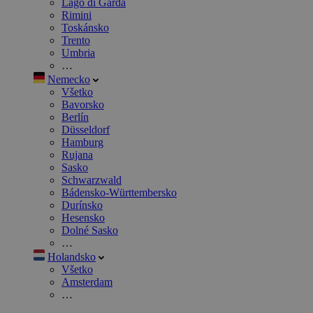
Lago di Garda
Rimini
Toskánsko
Trento
Umbria
…
Nemecko
Všetko
Bavorsko
Berlín
Düsseldorf
Hamburg
Rujana
Sasko
Schwarzwald
Bádensko-Württembersko
Durínsko
Hesensko
Dolné Sasko
…
Holandsko
Všetko
Amsterdam
…