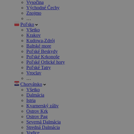
Vysočina
Východné Čechy
Znojmo
…
Poľsko
Všetko
Krakov
Kudowa-Zdrój
Baltské more
Poľské Beskydy
Poľské Krkonoše
Poľské Orlické hory
Poľské Tatry
Vroclav
…
Chorvátsko
Všetko
Dalmácia
Istria
Kvarnerský záliv
Ostrov Krk
Ostrov Pag
Severná Dalmácia
Stredná Dalmácia
Vodice