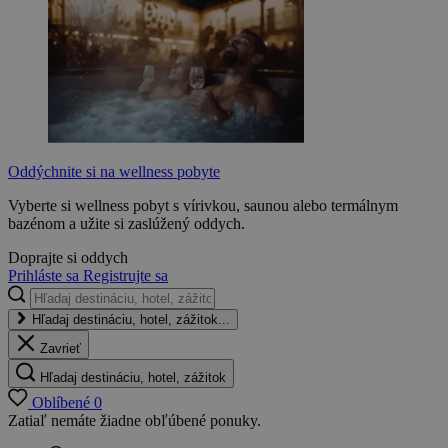
Oddýchnite si na wellness pobyte
Vyberte si wellness pobyt s vírivkou, saunou alebo termálnym
bazénom a užite si zaslúžený oddych.
Doprajte si oddych
Prihláste sa
Registrujte sa
Hľadaj destináciu, hotel, zážitok...
Zavrieť
Hľadaj destináciu, hotel, zážitok
Oblíbené
0
Zatiaľ nemáte žiadne obľúbené ponuky.