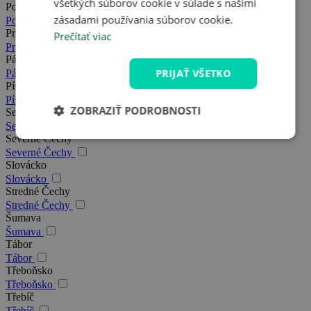
všetkých súborov cookie v súlade s našimi
Posázavie
zásadami používania súborov cookie.
Posázavie
Praha
Prečítať viac
Praha
Pálava
PRIJAŤ VŠETKO
Pálava
Písek
Písek
ZOBRAZIŤ PODROBNOSTI
Severná Morava
Severná Morava
Severné Čechy
Severné Čechy
Slovácko
Slovácko
Stredné Čechy
Stredné Čechy
Šumava
Šumava
Tábor
Tábor
Třeboňsko
Třeboňsko
Třebíč
Třebíč