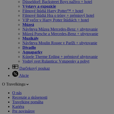
Düsseldorf: Backstreet Boys naživo + hotel
Výstavy a expozície
Filmové štúdiá Harry Potter™ + hotel
Filmové štúdiá Hra o tróny + prémiový hotel
VIP večer v Harry Potter štúdiách + hotel
Múzeá
Návšteva Múzea Mercedes-Benz + ubytovanie
Múzeá Porsche a Mercedes-Benz + ubytovanie
Muzikály
Návšteva Moulin Rouge v Paríži + ubytovanie
Divadlo
Aquaparky
Kúpele Therme Erding + prémiové ubytovanie
Vodný svet Rulantica: Vstupenky a pobyt
Darčekový poukaz
Akcie
O Travelkingu
O nás
Recenzie a skúsenosti
Travelking pomáha
Kariéra
Pre novinárov