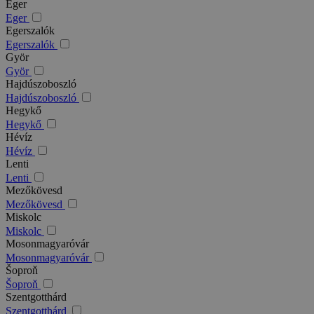
Eger
Eger
Egerszalók
Egerszalók
Györ
Györ
Hajdúszoboszló
Hajdúszoboszló
Hegykő
Hegykő
Hévíz
Hévíz
Lenti
Lenti
Mezőkövesd
Mezőkövesd
Miskolc
Miskolc
Mosonmagyaróvár
Mosonmagyaróvár
Šoproň
Šoproň
Szentgotthárd
Szentgotthárd