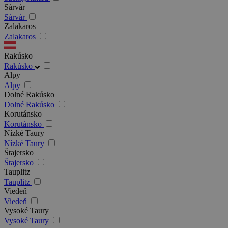
Sárvár
Sárvár
Zalakaros
Zalakaros
Rakúsko
Rakúsko
Alpy
Alpy
Dolné Rakúsko
Dolné Rakúsko
Korutánsko
Korutánsko
Nízké Taury
Nízké Taury
Štajersko
Štajersko
Tauplitz
Tauplitz
Viedeň
Viedeň
Vysoké Taury
Vysoké Taury