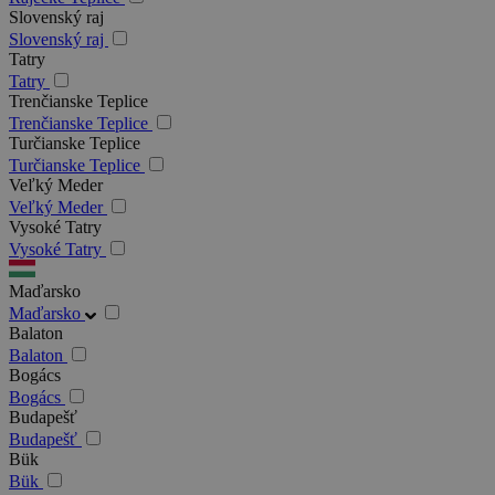
Slovenský raj
Slovenský raj
Tatry
Tatry
Trenčianske Teplice
Trenčianske Teplice
Turčianske Teplice
Turčianske Teplice
Veľký Meder
Veľký Meder
Vysoké Tatry
Vysoké Tatry
Maďarsko
Maďarsko
Balaton
Balaton
Bogács
Bogács
Budapešť
Budapešť
Bük
Bük