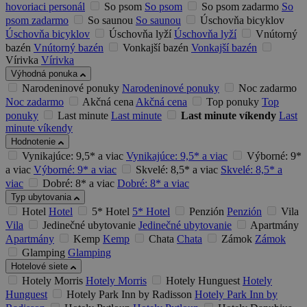
hovoriaci personál
So psom
So psom
So psom zadarmo
So
psom zadarmo
So saunou
So saunou
Úschovňa bicyklov
Úschovňa bicyklov
Úschovňa lyží
Úschovňa lyží
Vnútorný
bazén
Vnútorný bazén
Vonkajší bazén
Vonkajší bazén
Vírivka
Vírivka
Výhodná ponuka
Narodeninové ponuky
Narodeninové ponuky
Noc zadarmo
Noc zadarmo
Akčná cena
Akčná cena
Top ponuky
Top
ponuky
Last minute
Last minute
Last minute víkendy
Last
minute víkendy
Hodnotenie
Vynikajúce: 9,5* a viac
Vynikajúce: 9,5* a viac
Výborné: 9*
a viac
Výborné: 9* a viac
Skvelé: 8,5* a viac
Skvelé: 8,5* a
viac
Dobré: 8* a viac
Dobré: 8* a viac
Typ ubytovania
Hotel
Hotel
5* Hotel
5* Hotel
Penzión
Penzión
Vila
Vila
Jedinečné ubytovanie
Jedinečné ubytovanie
Apartmány
Apartmány
Kemp
Kemp
Chata
Chata
Zámok
Zámok
Glamping
Glamping
Hotelové siete
Hotely Morris
Hotely Morris
Hotely Hunguest
Hotely
Hunguest
Hotely Park Inn by Radisson
Hotely Park Inn by