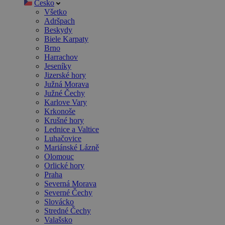
Česko
Všetko
Adršpach
Beskydy
Biele Karpaty
Brno
Harrachov
Jeseníky
Jizerské hory
Južná Morava
Južné Čechy
Karlove Vary
Krkonoše
Krušné hory
Lednice a Valtice
Luhačovice
Mariánské Lázně
Olomouc
Orlické hory
Praha
Severná Morava
Severné Čechy
Slovácko
Stredné Čechy
Valašsko