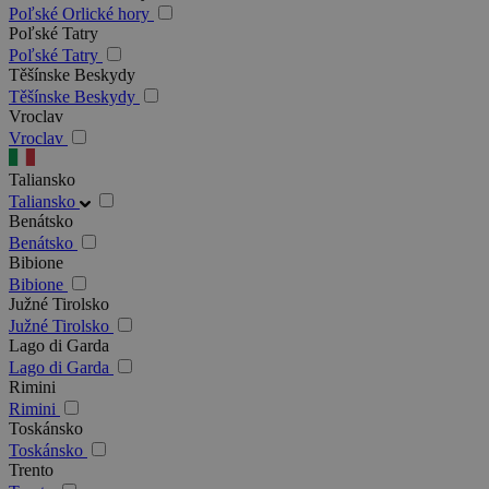
Poľské Orlické hory
Poľské Tatry
Poľské Tatry
Těšínske Beskydy
Těšínske Beskydy
Vroclav
Vroclav
Taliansko
Taliansko
Benátsko
Benátsko
Bibione
Bibione
Južné Tirolsko
Južné Tirolsko
Lago di Garda
Lago di Garda
Rimini
Rimini
Toskánsko
Toskánsko
Trento