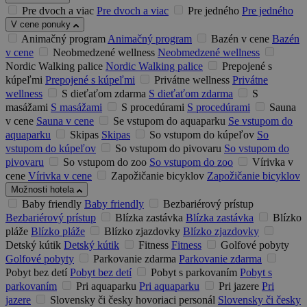
Pre dvoch a viac
Pre dvoch a viac
Pre jedného
Pre jedného
V cene ponuky
Animačný program
Animačný program
Bazén v cene
Bazén
v cene
Neobmedzené wellness
Neobmedzené wellness
Nordic Walking palice
Nordic Walking palice
Prepojené s
kúpeľmi
Prepojené s kúpeľmi
Privátne wellness
Privátne
wellness
S dieťaťom zdarma
S dieťaťom zdarma
S
masážami
S masážami
S procedúrami
S procedúrami
Sauna
v cene
Sauna v cene
Se vstupom do aquaparku
Se vstupom do
aquaparku
Skipas
Skipas
So vstupom do kúpeľov
So
vstupom do kúpeľov
So vstupom do pivovaru
So vstupom do
pivovaru
So vstupom do zoo
So vstupom do zoo
Vírivka v
cene
Vírivka v cene
Zapožičanie bicyklov
Zapožičanie bicyklov
Možnosti hotela
Baby friendly
Baby friendly
Bezbariérový prístup
Bezbariérový prístup
Blízka zastávka
Blízka zastávka
Blízko
pláže
Blízko pláže
Blízko zjazdovky
Blízko zjazdovky
Detský kútik
Detský kútik
Fitness
Fitness
Golfové pobyty
Golfové pobyty
Parkovanie zdarma
Parkovanie zdarma
Pobyt bez detí
Pobyt bez detí
Pobyt s parkovaním
Pobyt s
parkovaním
Pri aquaparku
Pri aquaparku
Pri jazere
Pri
jazere
Slovensky či česky hovoriaci personál
Slovensky či česky