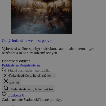
Oddýchnite si na wellness pobyte
Vyberte si wellness pobyt s vírivkou, saunou alebo termálnym
bazénom a užite si zaslúžený oddych.
Doprajte si oddych
Prihláste sa
Registrujte sa
Hľadaj destináciu, hotel, zážitok...
Zavrieť
Hľadaj destináciu, hotel, zážitok
Oblíbené
0
Zatiaľ nemáte žiadne obľúbené ponuky.