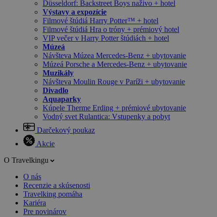
Düsseldorf: Backstreet Boys naživo + hotel
Výstavy a expozície
Filmové štúdiá Harry Potter™ + hotel
Filmové štúdiá Hra o tróny + prémiový hotel
VIP večer v Harry Potter štúdiách + hotel
Múzeá
Návšteva Múzea Mercedes-Benz + ubytovanie
Múzeá Porsche a Mercedes-Benz + ubytovanie
Muzikály
Návšteva Moulin Rouge v Paríži + ubytovanie
Divadlo
Aquaparky
Kúpele Therme Erding + prémiové ubytovanie
Vodný svet Rulantica: Vstupenky a pobyt
Darčekový poukaz
Akcie
O Travelkingu
O nás
Recenzie a skúsenosti
Travelking pomáha
Kariéra
Pre novinárov