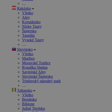
…
Rakúsko
Všetko
Alpy
Korutánsko
Nízke Taury
Štajersko
Tauplitz
Vysoké Taury
…
Slovinsko
Všetko
Maribor
Moravské Toplice
Rogaška Slatina
Savinjské Alpy
Slovinské Štajersko
Triglavský národný park
…
Taliansko
Všetko
Benátsko
Bibione
Južné Tirolsko