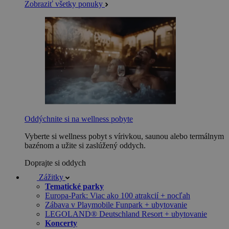
Zobraziť všetky ponuky
Oddýchnite si na wellness pobyte
Vyberte si wellness pobyt s vírivkou, saunou alebo termálnym
bazénom a užite si zaslúžený oddych.
Doprajte si oddych
Zážitky
Tematické parky
Europa-Park: Viac ako 100 atrakcií + nocľah
Zábava v Playmobile Funpark + ubytovanie
LEGOLAND® Deutschland Resort + ubytovanie
Koncerty