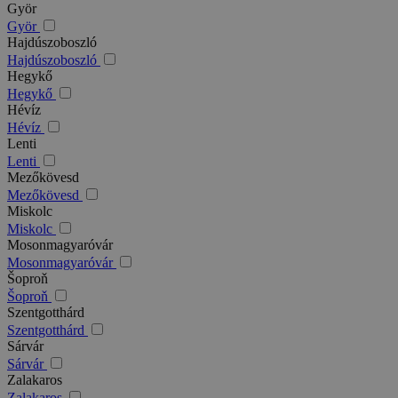
Györ
Györ
Hajdúszoboszló
Hajdúszoboszló
Hegykő
Hegykő
Hévíz
Hévíz
Lenti
Lenti
Mezőkövesd
Mezőkövesd
Miskolc
Miskolc
Mosonmagyaróvár
Mosonmagyaróvár
Šoproň
Šoproň
Szentgotthárd
Szentgotthárd
Sárvár
Sárvár
Zalakaros
Zalakaros