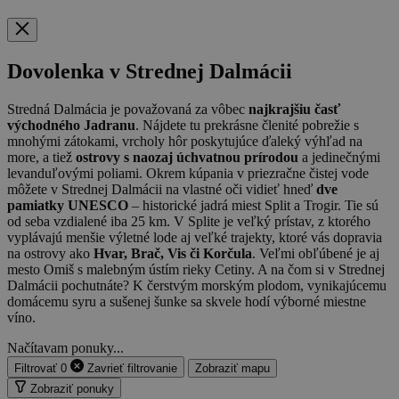
Dovolenka v Strednej Dalmácii
Stredná Dalmácia je považovaná za vôbec
najkrajšiu časť
východného Jadranu
. Nájdete tu prekrásne členité pobrežie s
mnohými zátokami, vrcholy hôr poskytujúce ďaleký výhľad na
more, a tiež
ostrovy s naozaj úchvatnou prírodou
a jedinečnými
levanduľovými poliami. Okrem kúpania v priezračne čistej vode
môžete v Strednej Dalmácii na vlastné oči vidieť hneď
dve
pamiatky UNESCO
– historické jadrá miest Split a Trogir. Tie sú
od seba vzdialené iba 25 km. V Splite je veľký prístav, z ktorého
vyplávajú menšie výletné lode aj veľké trajekty, ktoré vás dopravia
na ostrovy ako
Hvar, Brač, Vis či Korčula
. Veľmi obľúbené je aj
mesto Omiš s malebným ústím rieky Cetiny. A na čom si v Strednej
Dalmácii pochutnáte? K čerstvým morským plodom, vynikajúcemu
domácemu syru a sušenej šunke sa skvele hodí výborné miestne
víno.
Načítavam ponuky...
Filtrovať
0
Zavrieť
filtrovanie
Zobraziť mapu
Zobraziť ponuky