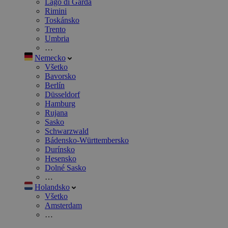
Lago di Garda
Rimini
Toskánsko
Trento
Umbria
…
Nemecko
Všetko
Bavorsko
Berlín
Düsseldorf
Hamburg
Rujana
Sasko
Schwarzwald
Bádensko-Württembersko
Durínsko
Hesensko
Dolné Sasko
…
Holandsko
Všetko
Amsterdam
…