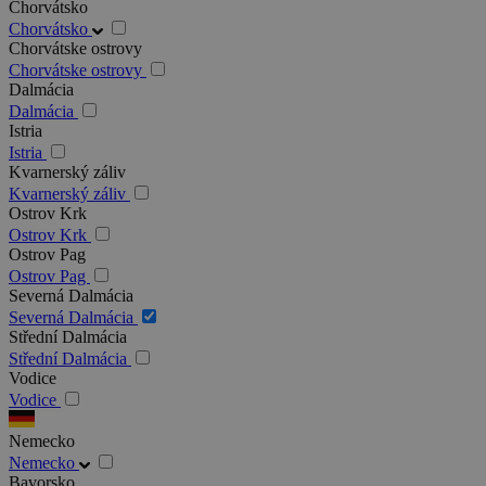
Chorvátsko
Chorvátsko
Chorvátske ostrovy
Chorvátske ostrovy
Dalmácia
Dalmácia
Istria
Istria
Kvarnerský záliv
Kvarnerský záliv
Ostrov Krk
Ostrov Krk
Ostrov Pag
Ostrov Pag
Severná Dalmácia
Severná Dalmácia
Střední Dalmácia
Střední Dalmácia
Vodice
Vodice
Nemecko
Nemecko
Bavorsko