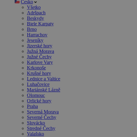
Česko
Všetko
Adršpach
Beskydy
Biele Karpaty
Brno
Harrachov
Jeseníky
Jizerské hory
Južná Morava
Južné Čechy
Karlove Vary
Krkonoše
Krušné hory
Lednice a Valtice
Luhačovice
Mariánské Lázně
Olomouc
Orlické hory
Praha
Severná Morava
Severné Čechy
Slovácko
Stredné Čechy
Valašsko