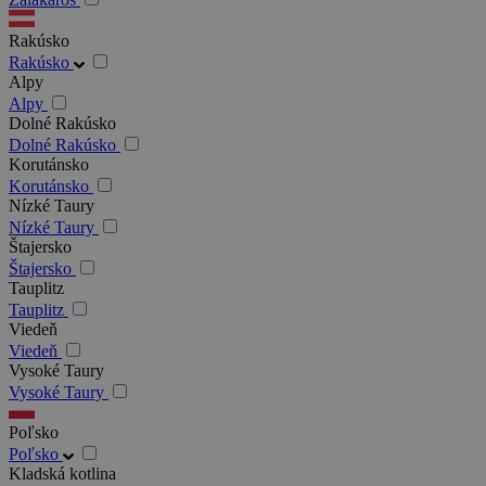
Rakúsko
Rakúsko
Alpy
Alpy
Dolné Rakúsko
Dolné Rakúsko
Korutánsko
Korutánsko
Nízké Taury
Nízké Taury
Štajersko
Štajersko
Tauplitz
Tauplitz
Viedeň
Viedeň
Vysoké Taury
Vysoké Taury
Poľsko
Poľsko
Kladská kotlina