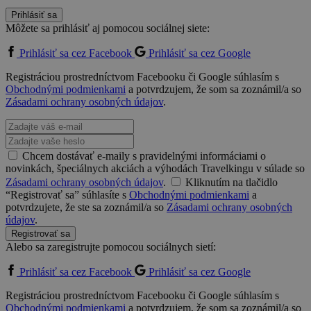
Prihlásiť sa
Môžete sa prihlásiť aj pomocou sociálnej siete:
Prihlásiť sa cez Facebook
Prihlásiť sa cez Google
Registráciou prostredníctvom Facebooku či Google súhlasím s
Obchodnými podmienkami
a potvrdzujem, že som sa zoznámil/a so
Zásadami ochrany osobných údajov
.
Chcem dostávať e-maily s pravidelnými informáciami o
novinkách, špeciálnych akciách a výhodách Travelkingu v súlade so
Zásadami ochrany osobných údajov
.
Kliknutím na tlačidlo
“Registrovať sa” súhlasíte s
Obchodnými podmienkami
a
potvrdzujete, že ste sa zoznámil/a so
Zásadami ochrany osobných
údajov
.
Registrovať sa
Alebo sa zaregistrujte pomocou sociálnych sietí:
Prihlásiť sa cez Facebook
Prihlásiť sa cez Google
Registráciou prostredníctvom Facebooku či Google súhlasím s
Obchodnými podmienkami
a potvrdzujem, že som sa zoznámil/a so