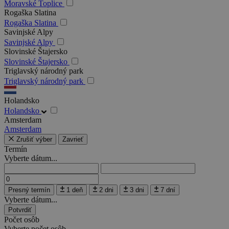
Moravské Toplice
Rogaška Slatina
Rogaška Slatina
Savinjské Alpy
Savinjské Alpy
Slovinské Štajersko
Slovinské Štajersko
Triglavský národný park
Triglavský národný park
Holandsko
Holandsko
Amsterdam
Amsterdam
Zrušiť výber
Zavrieť
Termín
Vyberte dátum...
Presný termín
1 deň
2 dni
3 dni
7 dní
Vyberte dátum...
Potvrdiť
Počet osôb
Vyberte počet osôb...