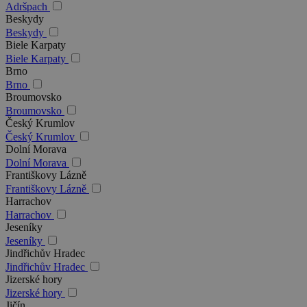
Adršpach
Beskydy
Beskydy
Biele Karpaty
Biele Karpaty
Brno
Brno
Broumovsko
Broumovsko
Český Krumlov
Český Krumlov
Dolní Morava
Dolní Morava
Františkovy Lázně
Františkovy Lázně
Harrachov
Harrachov
Jeseníky
Jeseníky
Jindřichův Hradec
Jindřichův Hradec
Jizerské hory
Jizerské hory
Jičín