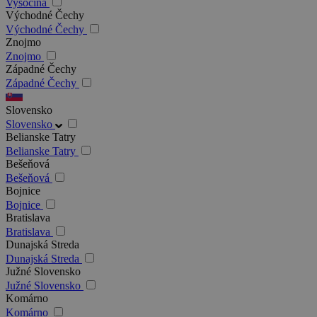
Vysočina
Východné Čechy
Východné Čechy
Znojmo
Znojmo
Západné Čechy
Západné Čechy
Slovensko
Slovensko
Belianske Tatry
Belianske Tatry
Bešeňová
Bešeňová
Bojnice
Bojnice
Bratislava
Bratislava
Dunajská Streda
Dunajská Streda
Južné Slovensko
Južné Slovensko
Komárno
Komárno