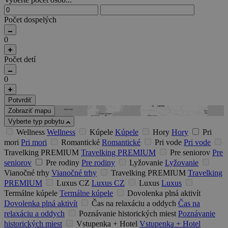
Počet dospelých
0
Počet detí
0
Potvrdiť
Zobraziť mapu
Vyberte typ pobytu
Wellness
Wellness
Kúpele
Kúpele
Hory
Hory
Pri
mori
Pri mori
Romantické
Romantické
Pri vode
Pri vode
Travelking PREMIUM
Travelking PREMIUM
Pre seniorov
Pre
seniorov
Pre rodiny
Pre rodiny
Lyžovanie
Lyžovanie
Vianočné trhy
Vianočné trhy
Travelking PREMIUM
Travelking
PREMIUM
Luxus CZ
Luxus CZ
Luxus
Luxus
Termálne kúpele
Termálne kúpele
Dovolenka plná aktivít
Dovolenka plná aktivít
Čas na relaxáciu a oddych
Čas na
relaxáciu a oddych
Poznávanie historických miest
Poznávanie
historických miest
Vstupenka + Hotel
Vstupenka + Hotel