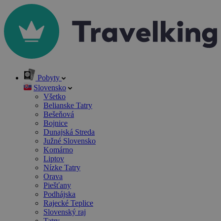
Pobyty
Slovensko
Všetko
Belianske Tatry
Bešeňová
Bojnice
Dunajská Streda
Južné Slovensko
Komárno
Liptov
Nízke Tatry
Orava
Piešťany
Podhájska
Rajecké Teplice
Slovenský raj
Tatry