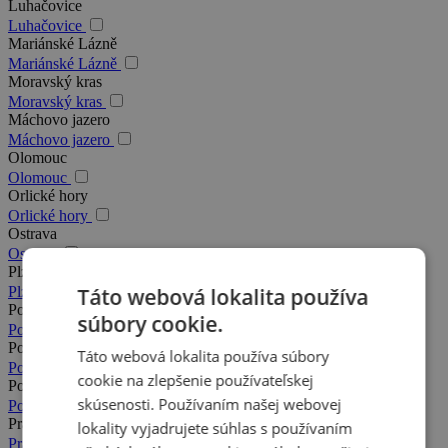
Luhačovice
Luhačovice
Mariánské Lázně
Mariánské Lázně
Moravský kras
Moravský kras
Máchovo jazero
Máchovo jazero
Olomouc
Olomouc
Orlické hory
Orlické hory
Ostrava
Ostrava
Plzeň
Táto webová lokalita používa
Plzeň
Podkrkonošie
súbory cookie.
Podkrkonošie
Poděbrady
Táto webová lokalita používa súbory
Poděbrady
cookie na zlepšenie používateľskej
Posázavie
skúsenosti. Používaním našej webovej
Posázavie
Praha
lokality vyjadrujete súhlas s používaním
Praha