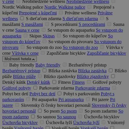
v cene
Neobmedzené wellness
Neobmedzené wellness
Nordic Walking palice
Nordic Walking palice
Prepojené s
kúpeľmi
Prepojené s kúpeľmi
Privátne wellness
Privátne
wellness
S dieťaťom zdarma
S dieťaťom zdarma
S
masážami
S masážami
S procedúrami
S procedúrami
Sauna
v cene
Sauna v cene
Se vstupom do aquaparku
Se vstupom do
aquaparku
Skipas
Skipas
So vstupom do kúpeľov
So
vstupom do kúpeľov
So vstupom do pivovaru
So vstupom do
pivovaru
So vstupom do zoo
So vstupom do zoo
Vírivka v
cene
Vírivka v cene
Zapožičanie bicyklov
Zapožičanie bicyklov
Možnosti hotela
Baby friendly
Baby friendly
Bezbariérový prístup
Bezbariérový prístup
Blízka zastávka
Blízka zastávka
Blízko
pláže
Blízko pláže
Blízko zjazdovky
Blízko zjazdovky
Detský kútik
Detský kútik
Fitness
Fitness
Golfové pobyty
Golfové pobyty
Parkovanie zdarma
Parkovanie zdarma
Pobyt bez detí
Pobyt bez detí
Pobyt s parkovaním
Pobyt s
parkovaním
Pri aquaparku
Pri aquaparku
Pri jazere
Pri
jazere
Slovensky či česky hovoriaci personál
Slovensky či česky
hovoriaci personál
So psom
So psom
So psom zadarmo
So
psom zadarmo
So saunou
So saunou
Úschovňa bicyklov
Úschovňa bicyklov
Úschovňa lyží
Úschovňa lyží
Vnútorný
bazén
Vnútorný bazén
Vonkajší bazén
Vonkajší bazén