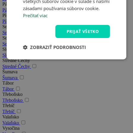
všetkých súborov cookie v súlade s našimi
Pálava
zásadami používania súborov cookie.
Pálava
Prečítať viac
Písek
Písek
Severná Morava
PRIJAŤ VŠETKO
Severná Morava
Severné Čechy
Severné Čechy
ZOBRAZIŤ PODROBNOSTI
Slovácko
Slovácko
Stredné Čechy
Stredné Čechy
Šumava
Šumava
Tábor
Tábor
Třeboňsko
Třeboňsko
Třebíč
Třebíč
Valašsko
Valašsko
Vysočina