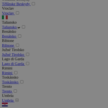
Těšínske Beskydy
Vroclav
Vroclav
Taliansko
Taliansko
Benátsko
Benátsko
Bibione
Bibione
Južné Tirolsko
Južné Tirolsko
Lago di Garda
Lago di Garda
Rimini
Rimini
Toskánsko
Toskánsko
Trento
Trento
Umbria
Umbria