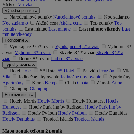
Vírivka
Vírivka
Výhodná ponuka
Narodeninové ponuky
Narodeninové ponuky
Noc zadarmo
Noc zadarmo
Akčná cena
Akčná cena
Top ponuky
Top
ponuky
Last minute
Last minute
Last minute víkendy
Last
minute víkendy
Hodnotenie
Vynikajúce: 9,5* a viac
Vynikajúce: 9,5* a viac
Výborné: 9*
a viac
Výborné: 9* a viac
Skvelé: 8,5* a viac
Skvelé: 8,5* a
viac
Dobré: 8* a viac
Dobré: 8* a viac
Typ ubytovania
Hotel
Hotel
5* Hotel
5* Hotel
Penzión
Penzión
Vila
Vila
Jedinečné ubytovanie
Jedinečné ubytovanie
Apartmány
Apartmány
Kemp
Kemp
Chata
Chata
Zámok
Zámok
Glamping
Glamping
Hotelové siete
Hotely Morris
Hotely Morris
Hotely Hunguest
Hotely
Hunguest
Hotely Park Inn by Radisson
Hotely Park Inn by
Radisson
Hotely Pytloun
Hotely Pytloun
Hotely Danubius
Hotely Danubius
Tropical Islands
Tropical Islands
Mapa ponúk
celkom
2
ponúk