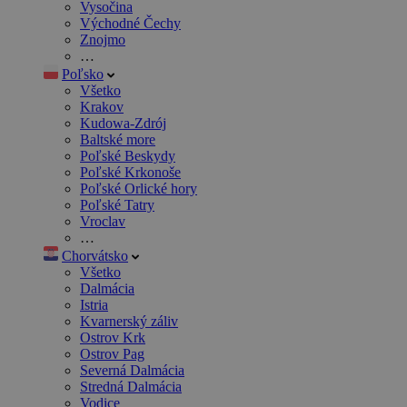
Vysočina
Východné Čechy
Znojmo
…
Poľsko
Všetko
Krakov
Kudowa-Zdrój
Baltské more
Poľské Beskydy
Poľské Krkonoše
Poľské Orlické hory
Poľské Tatry
Vroclav
…
Chorvátsko
Všetko
Dalmácia
Istria
Kvarnerský záliv
Ostrov Krk
Ostrov Pag
Severná Dalmácia
Stredná Dalmácia
Vodice