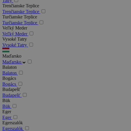
Tatry
Trenčianske Teplice
Trenčianske Teplice
Turčianske Teplice
Turčianske Teplice
Veľký Meder
Veľký Meder
Vysoké Tatry
Vysoké Tatry
Maďarsko
Maďarsko
Balaton
Balaton
Bogács
Bogács
Budapešť
Budapešť
Bük
Bük
Eger
Eger
Egerszalók
Egerszalók