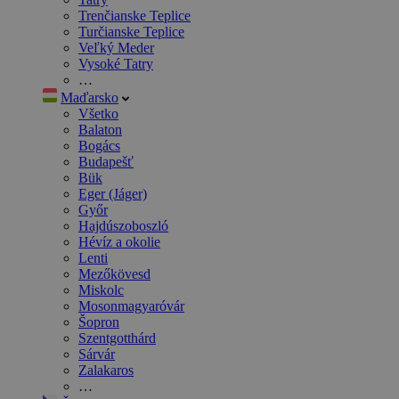
Trenčianske Teplice
Turčianske Teplice
Veľký Meder
Vysoké Tatry
…
Maďarsko
Všetko
Balaton
Bogács
Budapešť
Bük
Eger (Jáger)
Győr
Hajdúszoboszló
Hévíz a okolie
Lenti
Mezőkövesd
Miskolc
Mosonmagyaróvár
Šopron
Szentgotthárd
Sárvár
Zalakaros
…