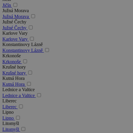
Jičín
Južná Morava
Južná Morava
Južné Čechy
Južné Čechy
Karlove Vary
Karlove Vary
Konstantinovy Lázně
Konstantinovy Lázně
Krkonoše
Krkonoše
Krušné hory
Krušné hory
Kutná Hora
Kutná Hora
Lednice a Valtice
Lednice a Valtice
Liberec
Liberec
Lipno
Lipno
Litomyšl
Litomyšl