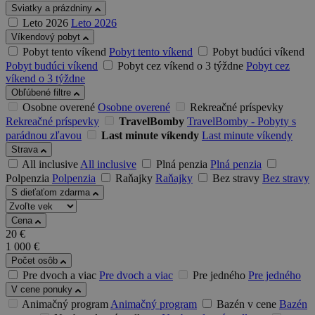
Sviatky a prázdniny
Leto 2026
Leto 2026
Víkendový pobyt
Pobyt tento víkend
Pobyt tento víkend
Pobyt budúci víkend
Pobyt budúci víkend
Pobyt cez víkend o 3 týždne
Pobyt cez
víkend o 3 týždne
Obľúbené filtre
Osobne overené
Osobne overené
Rekreačné príspevky
Rekreačné príspevky
TravelBomby
TravelBomby - Pobyty s
parádnou zľavou
Last minute víkendy
Last minute víkendy
Strava
All inclusive
All inclusive
Plná penzia
Plná penzia
Polpenzia
Polpenzia
Raňajky
Raňajky
Bez stravy
Bez stravy
S dieťaťom zdarma
Cena
20
€
1 000
€
Počet osôb
Pre dvoch a viac
Pre dvoch a viac
Pre jedného
Pre jedného
V cene ponuky
Animačný program
Animačný program
Bazén v cene
Bazén