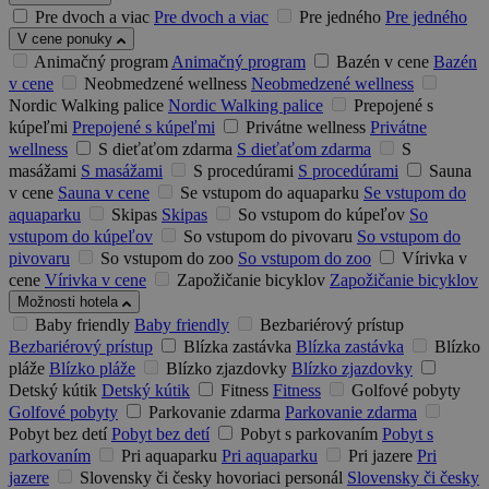
Pre dvoch a viac
Pre dvoch a viac
Pre jedného
Pre jedného
V cene ponuky
Animačný program
Animačný program
Bazén v cene
Bazén
v cene
Neobmedzené wellness
Neobmedzené wellness
Nordic Walking palice
Nordic Walking palice
Prepojené s
kúpeľmi
Prepojené s kúpeľmi
Privátne wellness
Privátne
wellness
S dieťaťom zdarma
S dieťaťom zdarma
S
masážami
S masážami
S procedúrami
S procedúrami
Sauna
v cene
Sauna v cene
Se vstupom do aquaparku
Se vstupom do
aquaparku
Skipas
Skipas
So vstupom do kúpeľov
So
vstupom do kúpeľov
So vstupom do pivovaru
So vstupom do
pivovaru
So vstupom do zoo
So vstupom do zoo
Vírivka v
cene
Vírivka v cene
Zapožičanie bicyklov
Zapožičanie bicyklov
Možnosti hotela
Baby friendly
Baby friendly
Bezbariérový prístup
Bezbariérový prístup
Blízka zastávka
Blízka zastávka
Blízko
pláže
Blízko pláže
Blízko zjazdovky
Blízko zjazdovky
Detský kútik
Detský kútik
Fitness
Fitness
Golfové pobyty
Golfové pobyty
Parkovanie zdarma
Parkovanie zdarma
Pobyt bez detí
Pobyt bez detí
Pobyt s parkovaním
Pobyt s
parkovaním
Pri aquaparku
Pri aquaparku
Pri jazere
Pri
jazere
Slovensky či česky hovoriaci personál
Slovensky či česky