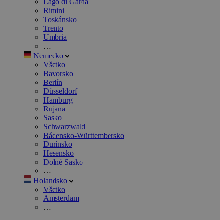
Lago di Garda
Rimini
Toskánsko
Trento
Umbria
…
Nemecko
Všetko
Bavorsko
Berlín
Düsseldorf
Hamburg
Rujana
Sasko
Schwarzwald
Bádensko-Württembersko
Durínsko
Hesensko
Dolné Sasko
…
Holandsko
Všetko
Amsterdam
…