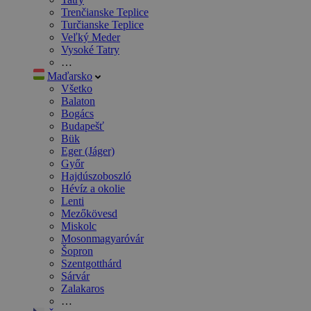
Trenčianske Teplice
Turčianske Teplice
Veľký Meder
Vysoké Tatry
…
Maďarsko
Všetko
Balaton
Bogács
Budapešť
Bük
Eger (Jáger)
Győr
Hajdúszoboszló
Hévíz a okolie
Lenti
Mezőkövesd
Miskolc
Mosonmagyaróvár
Šopron
Szentgotthárd
Sárvár
Zalakaros
…