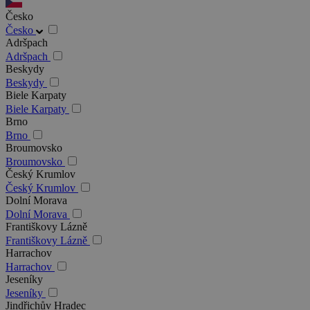
Česko
Česko
Adršpach
Adršpach
Beskydy
Beskydy
Biele Karpaty
Biele Karpaty
Brno
Brno
Broumovsko
Broumovsko
Český Krumlov
Český Krumlov
Dolní Morava
Dolní Morava
Františkovy Lázně
Františkovy Lázně
Harrachov
Harrachov
Jeseníky
Jeseníky
Jindřichův Hradec