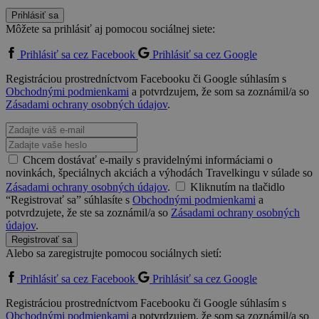
Prihlásiť sa
Môžete sa prihlásiť aj pomocou sociálnej siete:
Prihlásiť sa cez Facebook
Prihlásiť sa cez Google
Registráciou prostredníctvom Facebooku či Google súhlasím s
Obchodnými podmienkami
a potvrdzujem, že som sa zoznámil/a so
Zásadami ochrany osobných údajov
.
Chcem dostávať e-maily s pravidelnými informáciami o
novinkách, špeciálnych akciách a výhodách Travelkingu v súlade so
Zásadami ochrany osobných údajov
.
Kliknutím na tlačidlo
“Registrovať sa” súhlasíte s
Obchodnými podmienkami
a
potvrdzujete, že ste sa zoznámil/a so
Zásadami ochrany osobných
údajov
.
Registrovať sa
Alebo sa zaregistrujte pomocou sociálnych sietí:
Prihlásiť sa cez Facebook
Prihlásiť sa cez Google
Registráciou prostredníctvom Facebooku či Google súhlasím s
Obchodnými podmienkami
a potvrdzujem, že som sa zoznámil/a so