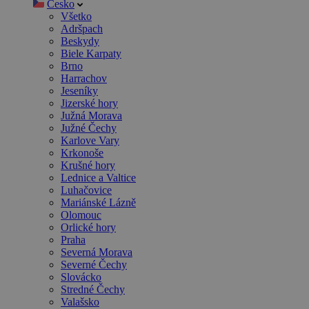
Česko
Všetko
Adršpach
Beskydy
Biele Karpaty
Brno
Harrachov
Jeseníky
Jizerské hory
Južná Morava
Južné Čechy
Karlove Vary
Krkonoše
Krušné hory
Lednice a Valtice
Luhačovice
Mariánské Lázně
Olomouc
Orlické hory
Praha
Severná Morava
Severné Čechy
Slovácko
Stredné Čechy
Valašsko