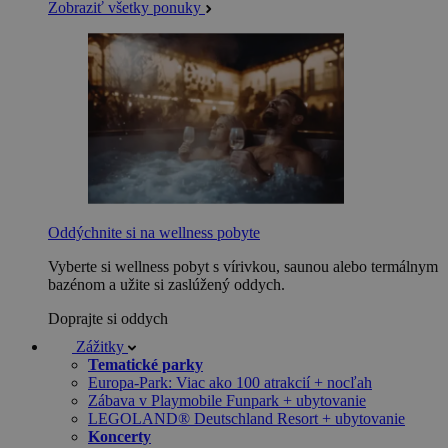
Zobraziť všetky ponuky
Oddýchnite si na wellness pobyte
Vyberte si wellness pobyt s vírivkou, saunou alebo termálnym
bazénom a užite si zaslúžený oddych.
Doprajte si oddych
Zážitky
Tematické parky
Europa-Park: Viac ako 100 atrakcií + nocľah
Zábava v Playmobile Funpark + ubytovanie
LEGOLAND® Deutschland Resort + ubytovanie
Koncerty