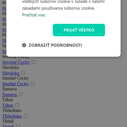
všetkých súborov cookie v súlade s našimi
Posázavie
zásadami používania súborov cookie.
Posázavie
Praha
Prečítať viac
Praha
Pálava
PRIJAŤ VŠETKO
Pálava
Písek
Písek
ZOBRAZIŤ PODROBNOSTI
Severná Morava
Severná Morava
Severné Čechy
Severné Čechy
Slovácko
Slovácko
Stredné Čechy
Stredné Čechy
Šumava
Šumava
Tábor
Tábor
Třeboňsko
Třeboňsko
Třebíč
Třebíč