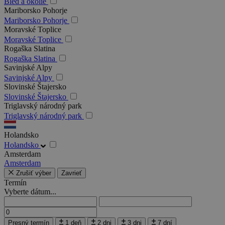
Bled a okolie
Mariborsko Pohorje
Mariborsko Pohorje
Moravské Toplice
Moravské Toplice
Rogaška Slatina
Rogaška Slatina
Savinjské Alpy
Savinjské Alpy
Slovinské Štajersko
Slovinské Štajersko
Triglavský národný park
Triglavský národný park
Holandsko
Holandsko
Amsterdam
Amsterdam
Zrušiť výber
Zavrieť
Termín
Vyberte dátum...
Presný termín
1 deň
2 dni
3 dni
7 dní