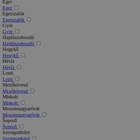
Eger
Eger
Egerszalók
Egerszalók
Györ
Györ
Hajdúszoboszló
Hajdúszoboszló
Hegykő
Hegykő
Hévíz
Hévíz
Lenti
Lenti
Mezőkövesd
Mezőkövesd
Miskolc
Miskolc
Mosonmagyaróvár
Mosonmagyaróvár
Šoproň
Šoproň
Szentgotthárd
Szentgotthárd