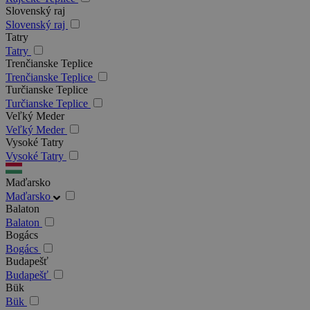
Slovenský raj
Slovenský raj
Tatry
Tatry
Trenčianske Teplice
Trenčianske Teplice
Turčianske Teplice
Turčianske Teplice
Veľký Meder
Veľký Meder
Vysoké Tatry
Vysoké Tatry
Maďarsko
Maďarsko
Balaton
Balaton
Bogács
Bogács
Budapešť
Budapešť
Bük
Bük