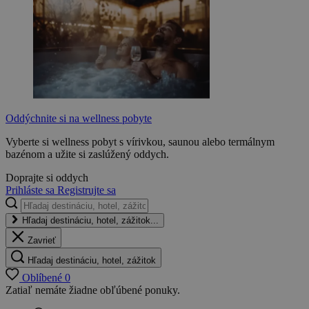
Oddýchnite si na wellness pobyte
Vyberte si wellness pobyt s vírivkou, saunou alebo termálnym
bazénom a užite si zaslúžený oddych.
Doprajte si oddych
Prihláste sa
Registrujte sa
Hľadaj destináciu, hotel, zážitok...
Zavrieť
Hľadaj destináciu, hotel, zážitok
Oblíbené
0
Zatiaľ nemáte žiadne obľúbené ponuky.