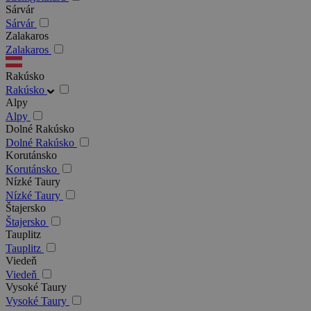
Sárvár
Sárvár
Zalakaros
Zalakaros
Rakúsko
Rakúsko
Alpy
Alpy
Dolné Rakúsko
Dolné Rakúsko
Korutánsko
Korutánsko
Nízké Taury
Nízké Taury
Štajersko
Štajersko
Tauplitz
Tauplitz
Viedeň
Viedeň
Vysoké Taury
Vysoké Taury