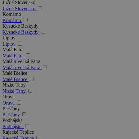
Južné Slovensko
Južné Slovensko
Komárno
Komárno
Kysucké Beskydy
Kysucké Beskydy
Liptov
Liptov
Malá Fatra
Malá Fatra
Malá a Veľká Fatra
Malá a Veľká Fatra
Malé Bielice
Malé Bielice
Nízke Tatry
Nízke Tatry
Orava
Orava
Piešťany
Piešťany
Podhájska
Podhájska
Rajecké Teplice
Rajecké Teplice