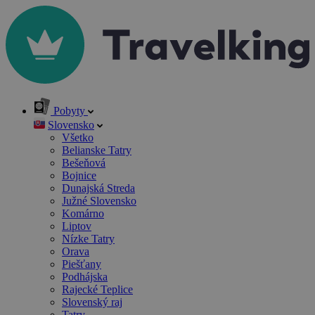
Pobyty
Slovensko
Všetko
Belianske Tatry
Bešeňová
Bojnice
Dunajská Streda
Južné Slovensko
Komárno
Liptov
Nízke Tatry
Orava
Piešťany
Podhájska
Rajecké Teplice
Slovenský raj
Tatry