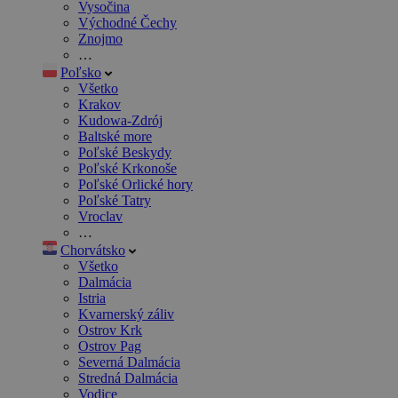
Vysočina
Východné Čechy
Znojmo
…
Poľsko
Všetko
Krakov
Kudowa-Zdrój
Baltské more
Poľské Beskydy
Poľské Krkonoše
Poľské Orlické hory
Poľské Tatry
Vroclav
…
Chorvátsko
Všetko
Dalmácia
Istria
Kvarnerský záliv
Ostrov Krk
Ostrov Pag
Severná Dalmácia
Stredná Dalmácia
Vodice