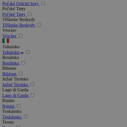
Poľské Orlické hory
Poľské Tatry
Poľské Tatry
Těšínske Beskydy
Těšínske Beskydy
Vroclav
Vroclav
Taliansko
Taliansko
Benátsko
Benátsko
Bibione
Bibione
Južné Tirolsko
Južné Tirolsko
Lago di Garda
Lago di Garda
Rimini
Rimini
Toskánsko
Toskánsko
Trento