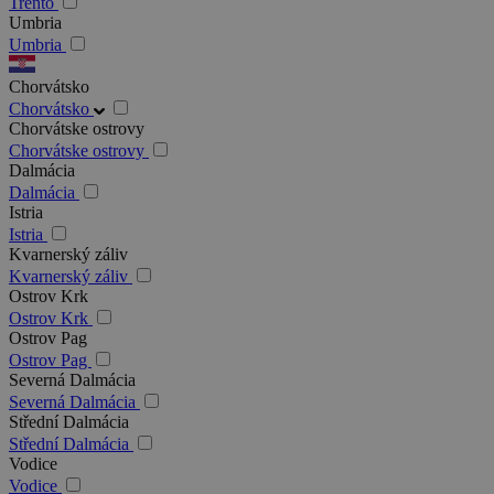
Trento
Umbria
Umbria
Chorvátsko
Chorvátsko
Chorvátske ostrovy
Chorvátske ostrovy
Dalmácia
Dalmácia
Istria
Istria
Kvarnerský záliv
Kvarnerský záliv
Ostrov Krk
Ostrov Krk
Ostrov Pag
Ostrov Pag
Severná Dalmácia
Severná Dalmácia
Střední Dalmácia
Střední Dalmácia
Vodice
Vodice