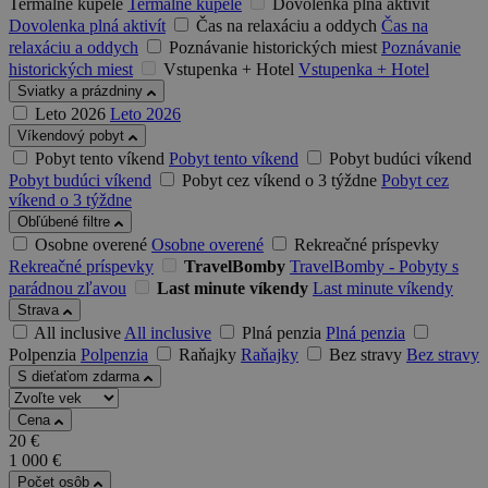
Termálne kúpele
Termálne kúpele
Dovolenka plná aktivít
Dovolenka plná aktivít
Čas na relaxáciu a oddych
Čas na
relaxáciu a oddych
Poznávanie historických miest
Poznávanie
historických miest
Vstupenka + Hotel
Vstupenka + Hotel
Sviatky a prázdniny
Leto 2026
Leto 2026
Víkendový pobyt
Pobyt tento víkend
Pobyt tento víkend
Pobyt budúci víkend
Pobyt budúci víkend
Pobyt cez víkend o 3 týždne
Pobyt cez
víkend o 3 týždne
Obľúbené filtre
Osobne overené
Osobne overené
Rekreačné príspevky
Rekreačné príspevky
TravelBomby
TravelBomby - Pobyty s
parádnou zľavou
Last minute víkendy
Last minute víkendy
Strava
All inclusive
All inclusive
Plná penzia
Plná penzia
Polpenzia
Polpenzia
Raňajky
Raňajky
Bez stravy
Bez stravy
S dieťaťom zdarma
Cena
20
€
1 000
€
Počet osôb