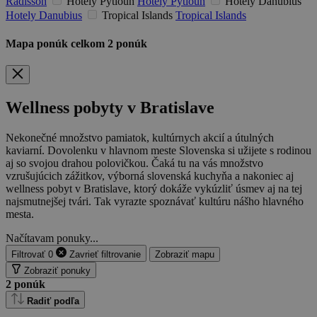
Radisson
Hotely Pytloun
Hotely Pytloun
Hotely Danubius
Hotely Danubius
Tropical Islands
Tropical Islands
Mapa ponúk
celkom
2
ponúk
Wellness pobyty v Bratislave
Nekonečné množstvo pamiatok, kultúrnych akcií a útulných
kaviarní. Dovolenku v hlavnom meste Slovenska si užijete s rodinou
aj so svojou drahou polovičkou. Čaká tu na vás množstvo
vzrušujúcich zážitkov, výborná slovenská kuchyňa a nakoniec aj
wellness pobyt v Bratislave, ktorý dokáže vykúzliť úsmev aj na tej
najsmutnejšej tvári. Tak vyrazte spoznávať kultúru nášho hlavného
mesta.
Načítavam ponuky...
Filtrovať
0
Zavrieť
filtrovanie
Zobraziť mapu
Zobraziť ponuky
2
ponúk
Radiť podľa