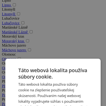
Lipno
Lipno
Litomyšl
Litomyšl
Luhačovice
Luhačovice
Mariánské Lázně
Mariánské Lázně
Moravský kras
Moravský kras
Máchovo jazero
Máchovo jazero
Olomouc
Olomouc
Orlické hory
Orlické hory
Táto webová lokalita používa
Ostrava
súbory cookie.
Ostrava
Plzeň
Táto webová lokalita používa súbory
Plzeň
cookie na zlepšenie používateľskej
Podkrkonošie
Podkrkonošie
skúsenosti. Používaním našej webovej
Poděbrady
lokality vyjadrujete súhlas s používaním
Poděbrady