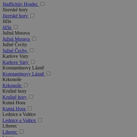
Jindřichův Hradec
Jizerské hory
Jizerské hory
Jičín
Jičín
Južná Morava
Južná Morava
Južné Čechy
Južné Čechy
Karlove Vary
Karlove Vary
Konstantinovy Lázně
Konstantinovy Lázně
Krkonoše
Krkonoše
Krušné hory
Krušné hory
Kutná Hora
Kutná Hora
Lednice a Valtice
Lednice a Valtice
Liberec
Liberec