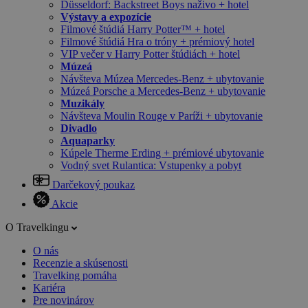
Düsseldorf: Backstreet Boys naživo + hotel
Výstavy a expozície
Filmové štúdiá Harry Potter™ + hotel
Filmové štúdiá Hra o tróny + prémiový hotel
VIP večer v Harry Potter štúdiách + hotel
Múzeá
Návšteva Múzea Mercedes-Benz + ubytovanie
Múzeá Porsche a Mercedes-Benz + ubytovanie
Muzikály
Návšteva Moulin Rouge v Paríži + ubytovanie
Divadlo
Aquaparky
Kúpele Therme Erding + prémiové ubytovanie
Vodný svet Rulantica: Vstupenky a pobyt
Darčekový poukaz
Akcie
O Travelkingu
O nás
Recenzie a skúsenosti
Travelking pomáha
Kariéra
Pre novinárov