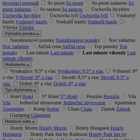
hovoriaci personál
So psom
So psom
So psom zadarmo
So
psom zadarmo
So saunou
So saunou
Úschovňa bicyklov
Úschovňa bicyklov
Úschovňa lyží
Úschovňa lyží
Vnútorný
bazén
Vnútorný bazén
Vonkajší bazén
Vonkajší bazén
Vírivka
Vírivka
Výhodná ponuka
Narodeninové ponuky
Narodeninové ponuky
Noc zadarmo
Noc zadarmo
Akčná cena
Akčná cena
Top ponuky
Top
ponuky
Last minute
Last minute
Last minute víkendy
Last
minute víkendy
Hodnotenie
Vynikajúce: 9,5* a viac
Vynikajúce: 9,5* a viac
Výborné: 9*
a viac
Výborné: 9* a viac
Skvelé: 8,5* a viac
Skvelé: 8,5* a
viac
Dobré: 8* a viac
Dobré: 8* a viac
Typ ubytovania
Hotel
Hotel
5* Hotel
5* Hotel
Penzión
Penzión
Vila
Vila
Jedinečné ubytovanie
Jedinečné ubytovanie
Apartmány
Apartmány
Kemp
Kemp
Chata
Chata
Zámok
Zámok
Glamping
Glamping
Hotelové siete
Hotely Morris
Hotely Morris
Hotely Hunguest
Hotely
Hunguest
Hotely Park Inn by Radisson
Hotely Park Inn by