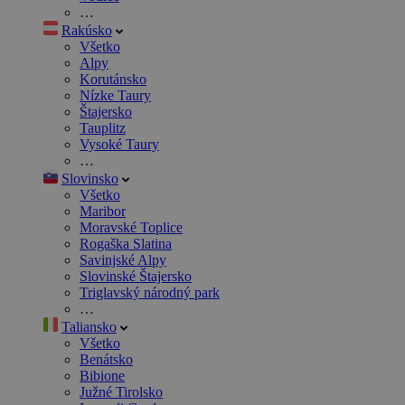
…
Rakúsko
Všetko
Alpy
Korutánsko
Nízke Taury
Štajersko
Tauplitz
Vysoké Taury
…
Slovinsko
Všetko
Maribor
Moravské Toplice
Rogaška Slatina
Savinjské Alpy
Slovinské Štajersko
Triglavský národný park
…
Taliansko
Všetko
Benátsko
Bibione
Južné Tirolsko