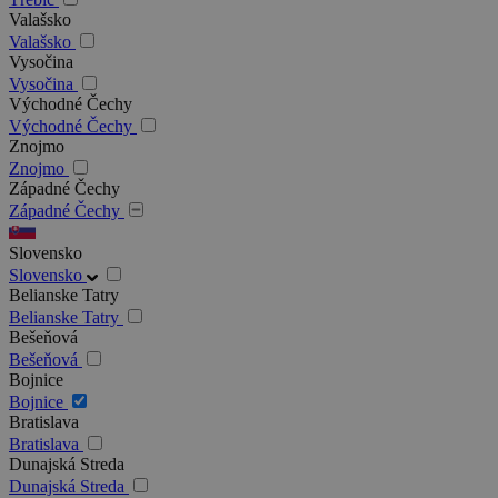
Valašsko
Valašsko
Vysočina
Vysočina
Východné Čechy
Východné Čechy
Znojmo
Znojmo
Západné Čechy
Západné Čechy
Slovensko
Slovensko
Belianske Tatry
Belianske Tatry
Bešeňová
Bešeňová
Bojnice
Bojnice
Bratislava
Bratislava
Dunajská Streda
Dunajská Streda