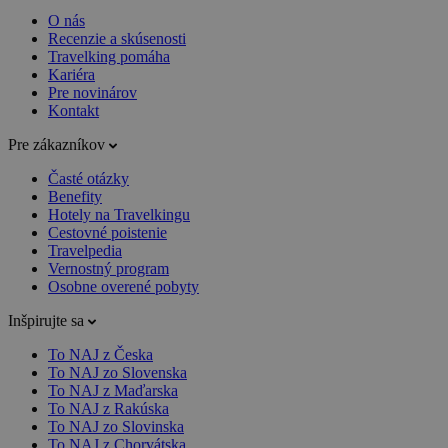
O nás
Recenzie a skúsenosti
Travelking pomáha
Kariéra
Pre novinárov
Kontakt
Pre zákazníkov
Časté otázky
Benefity
Hotely na Travelkingu
Cestovné poistenie
Travelpedia
Vernostný program
Osobne overené pobyty
Inšpirujte sa
To NAJ z Česka
To NAJ zo Slovenska
To NAJ z Maďarska
To NAJ z Rakúska
To NAJ zo Slovinska
To NAJ z Chorvátska