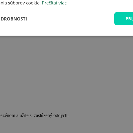
nia súborov cookie.
Prečítať viac
ODROBNOSTI
PRI
bazénom a užite si zaslúžený oddych.