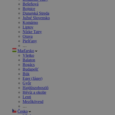
Bešeňová
Bojnice
Dunajská Streda
Južné Slovensko
Komárno
Liptov
Nízke Tatry
Orava
Piešťany
…
Maďarsko
Všetko
Balaton
Bogács
Budapešť
Bük
Eger (Jáger)
Győr
Hajdúszoboszló
Hévíz a okolie
Lenti
Mezőkövesd
…
Česko