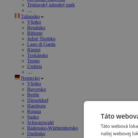
Triglavský národný park
…
Taliansko
Všetko
Benátsko
Bibione
Južné Tirolsko
Lago di Garda
Rimini
Toskánsko
Trento
Umbria
…
Nemecko
Všetko
Bavorsko
Berlín
Düsseldorf
Hamburg
Rujana
Táto webová
Sasko
Schwarzwald
Táto webová lokal
Bádensko-Württembersko
našej webovej lok
Durínsko