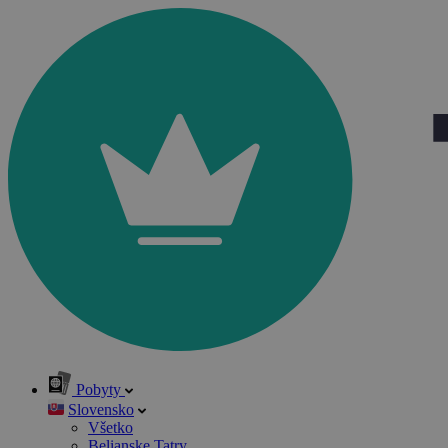
Pobyty
Slovensko
Všetko
Belianske Tatry