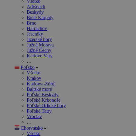
Všetko
Adršpach
Beskydy
Biele Karpaty
Brno
Harrachov
Jeseníky
Jizerské hory
Južná Morava
Južné Čechy
Karlove Vary
…
Poľsko
Všetko
Krakov
Kudowa-Zdrój
Baltské more
Poľské Beskydy
Poľské Krkonoše
Poľské Orlické hory
Poľské Tatry
Vroclav
…
Chorvátsko
Všetko