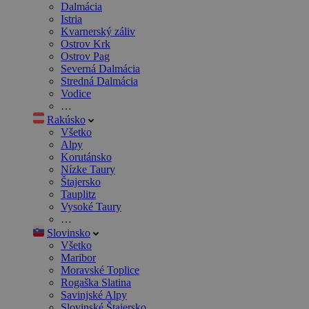
Dalmácia
Istria
Kvarnerský záliv
Ostrov Krk
Ostrov Pag
Severná Dalmácia
Stredná Dalmácia
Vodice
…
Rakúsko
Všetko
Alpy
Korutánsko
Nízke Taury
Štajersko
Tauplitz
Vysoké Taury
…
Slovinsko
Všetko
Maribor
Moravské Toplice
Rogaška Slatina
Savinjské Alpy
Slovinské Štajersko