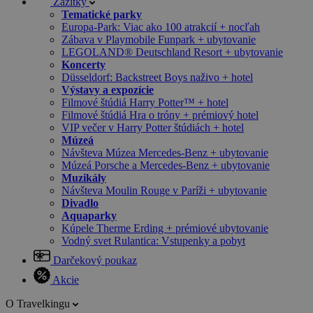
Zážitky
Tematické parky
Europa-Park: Viac ako 100 atrakcií + nocľah
Zábava v Playmobile Funpark + ubytovanie
LEGOLAND® Deutschland Resort + ubytovanie
Koncerty
Düsseldorf: Backstreet Boys naživo + hotel
Výstavy a expozície
Filmové štúdiá Harry Potter™ + hotel
Filmové štúdiá Hra o tróny + prémiový hotel
VIP večer v Harry Potter štúdiách + hotel
Múzeá
Návšteva Múzea Mercedes-Benz + ubytovanie
Múzeá Porsche a Mercedes-Benz + ubytovanie
Muzikály
Návšteva Moulin Rouge v Paríži + ubytovanie
Divadlo
Aquaparky
Kúpele Therme Erding + prémiové ubytovanie
Vodný svet Rulantica: Vstupenky a pobyt
Darčekový poukaz
Akcie
O Travelkingu