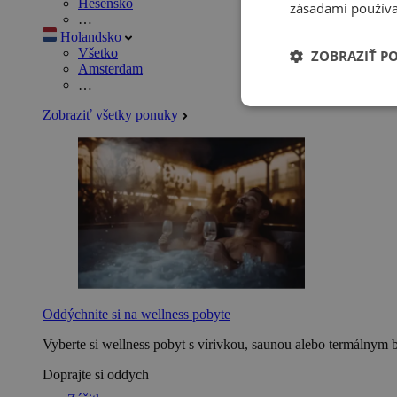
Hesensko
zásadami používa
…
Holandsko
Všetko
ZOBRAZIŤ P
Amsterdam
…
Zobraziť všetky ponuky
Oddýchnite si na wellness pobyte
Vyberte si wellness pobyt s vírivkou, saunou alebo termálnym 
Doprajte si oddych