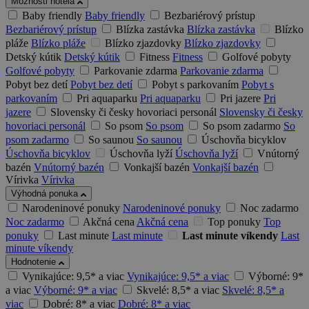
Možnosti hotela
Baby friendly
Baby friendly
Bezbariérový prístup
Bezbariérový prístup
Blízka zastávka
Blízka zastávka
Blízko
pláže
Blízko pláže
Blízko zjazdovky
Blízko zjazdovky
Detský kútik
Detský kútik
Fitness
Fitness
Golfové pobyty
Golfové pobyty
Parkovanie zdarma
Parkovanie zdarma
Pobyt bez detí
Pobyt bez detí
Pobyt s parkovaním
Pobyt s
parkovaním
Pri aquaparku
Pri aquaparku
Pri jazere
Pri
jazere
Slovensky či česky hovoriaci personál
Slovensky či česky
hovoriaci personál
So psom
So psom
So psom zadarmo
So
psom zadarmo
So saunou
So saunou
Úschovňa bicyklov
Úschovňa bicyklov
Úschovňa lyží
Úschovňa lyží
Vnútorný
bazén
Vnútorný bazén
Vonkajší bazén
Vonkajší bazén
Vírivka
Vírivka
Výhodná ponuka
Narodeninové ponuky
Narodeninové ponuky
Noc zadarmo
Noc zadarmo
Akčná cena
Akčná cena
Top ponuky
Top
ponuky
Last minute
Last minute
Last minute víkendy
Last
minute víkendy
Hodnotenie
Vynikajúce: 9,5* a viac
Vynikajúce: 9,5* a viac
Výborné: 9*
a viac
Výborné: 9* a viac
Skvelé: 8,5* a viac
Skvelé: 8,5* a
viac
Dobré: 8* a viac
Dobré: 8* a viac