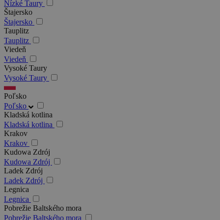
Nízké Taury
Štajersko
Štajersko
Tauplitz
Tauplitz
Viedeň
Viedeň
Vysoké Taury
Vysoké Taury
Poľsko
Poľsko
Kladská kotlina
Kladská kotlina
Krakov
Krakov
Kudowa Zdrój
Kudowa Zdrój
Ladek Zdrój
Ladek Zdrój
Legnica
Legnica
Pobrežie Baltského mora
Pobrežie Baltského mora