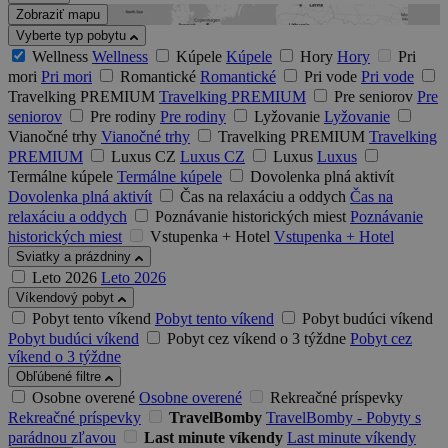
Zobraziť mapu
Vyberte typ pobytu
Wellness
Wellness
Kúpele
Kúpele
Hory
Hory
Pri
mori
Pri mori
Romantické
Romantické
Pri vode
Pri vode
Travelking PREMIUM
Travelking PREMIUM
Pre seniorov
Pre
seniorov
Pre rodiny
Pre rodiny
Lyžovanie
Lyžovanie
Vianočné trhy
Vianočné trhy
Travelking PREMIUM
Travelking
PREMIUM
Luxus CZ
Luxus CZ
Luxus
Luxus
Termálne kúpele
Termálne kúpele
Dovolenka plná aktivít
Dovolenka plná aktivít
Čas na relaxáciu a oddych
Čas na
relaxáciu a oddych
Poznávanie historických miest
Poznávanie
historických miest
Vstupenka + Hotel
Vstupenka + Hotel
Sviatky a prázdniny
Leto 2026
Leto 2026
Víkendový pobyt
Pobyt tento víkend
Pobyt tento víkend
Pobyt budúci víkend
Pobyt budúci víkend
Pobyt cez víkend o 3 týždne
Pobyt cez
víkend o 3 týždne
Obľúbené filtre
Osobne overené
Osobne overené
Rekreačné príspevky
Rekreačné príspevky
TravelBomby
TravelBomby - Pobyty s
parádnou zľavou
Last minute víkendy
Last minute víkendy