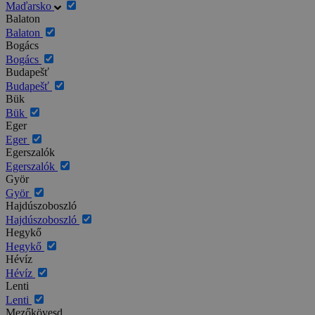
Maďarsko
Balaton
Balaton
Bogács
Bogács
Budapešť
Budapešť
Bük
Bük
Eger
Eger
Egerszalók
Egerszalók
Györ
Györ
Hajdúszoboszló
Hajdúszoboszló
Hegykő
Hegykő
Hévíz
Hévíz
Lenti
Lenti
Mezőkövesd