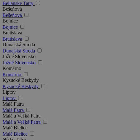
Belianske Tatry
Bešeňová
Bešeňová
Bojnice
Bojnice
Bratislava
Bratislava
Dunajská Streda
Dunajská Streda
Južné Slovensko
Južné Slovensko
Komárno
Komárno
Kysucké Beskydy
Kysucké Beskydy
Liptov
Liptov
Malá Fatra
Malá Fatra
Malá a Veľká Fatra
Malá a Veľká Fatra
Malé Bielice
Malé Bielice
Nízke Tatry