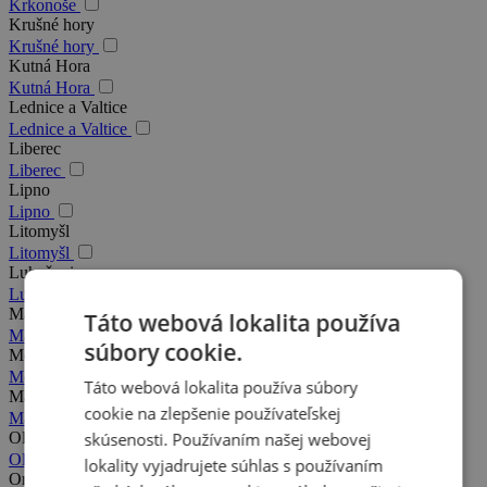
Krkonoše
Krušné hory
Krušné hory
Kutná Hora
Kutná Hora
Lednice a Valtice
Lednice a Valtice
Liberec
Liberec
Lipno
Lipno
Litomyšl
Litomyšl
Luhačovice
Luhačovice
Mariánské Lázně
Táto webová lokalita používa
Mariánské Lázně
súbory cookie.
Moravský kras
Moravský kras
Táto webová lokalita používa súbory
Máchovo jazero
cookie na zlepšenie používateľskej
Máchovo jazero
skúsenosti. Používaním našej webovej
Olomouc
Olomouc
lokality vyjadrujete súhlas s používaním
Orlické hory