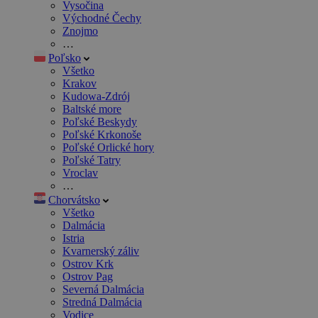
Vysočina
Východné Čechy
Znojmo
…
Poľsko
Všetko
Krakov
Kudowa-Zdrój
Baltské more
Poľské Beskydy
Poľské Krkonoše
Poľské Orlické hory
Poľské Tatry
Vroclav
…
Chorvátsko
Všetko
Dalmácia
Istria
Kvarnerský záliv
Ostrov Krk
Ostrov Pag
Severná Dalmácia
Stredná Dalmácia
Vodice