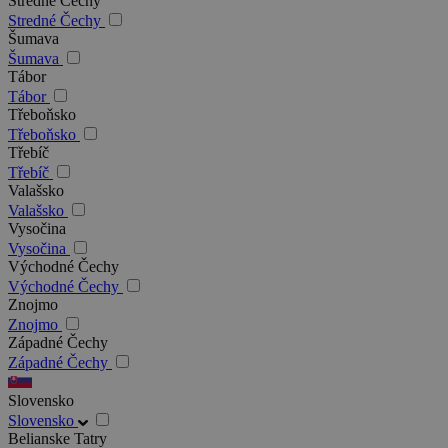
Stredné Čechy
Stredné Čechy
Šumava
Šumava
Tábor
Tábor
Třeboňsko
Třeboňsko
Třebíč
Třebíč
Valašsko
Valašsko
Vysočina
Vysočina
Východné Čechy
Východné Čechy
Znojmo
Znojmo
Západné Čechy
Západné Čechy
Slovensko
Slovensko
Belianske Tatry