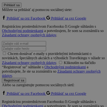
Prihlásiť sa
Môžete sa prihlásiť aj pomocou sociálnej siete:
Prihlásiť sa cez Facebook
Prihlásiť sa cez Google
Registráciou prostredníctvom Facebooku či Google súhlasím s
Obchodnými podmienkami
a potvrdzujem, že som sa zoznámil/a so
Zásadami ochrany osobných údajov
.
Chcem dostávať e-maily s pravidelnými informáciami o
novinkách, špeciálnych akciách a výhodách Travelkingu v súlade so
Zásadami ochrany osobných údajov
.
Kliknutím na tlačidlo
“Registrovať sa” súhlasíte s
Obchodnými podmienkami
a
potvrdzujete, že ste sa zoznámil/a so
Zásadami ochrany osobných
údajov
.
Registrovať sa
Alebo sa zaregistrujte pomocou sociálnych sietí:
Prihlásiť sa cez Facebook
Prihlásiť sa cez Google
Registráciou prostredníctvom Facebooku či Google súhlasím s
Obchodnými podmienkami
a potvrdzujem, že som sa zoznámil/a so