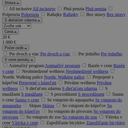
Strava
All inclusive
All inclusive
Plná penzia
Plná penzia
Polpenzia
Polpenzia
Raňajky
Raňajky
Bez stravy
Bez stravy
S dieťaťom zdarma
Cena
20
€
1 000
€
Počet osôb
Pre dvoch a viac
Pre dvoch a viac
Pre jedného
Pre jedného
V cene ponuky
Animačný program
Animačný program
Bazén v cene
Bazén
v cene
Neobmedzené wellness
Neobmedzené wellness
Nordic Walking palice
Nordic Walking palice
Prepojené s
kúpeľmi
Prepojené s kúpeľmi
Privátne wellness
Privátne
wellness
S dieťaťom zdarma
S dieťaťom zdarma
S
masážami
S masážami
S procedúrami
S procedúrami
Sauna
v cene
Sauna v cene
Se vstupom do aquaparku
Se vstupom do
aquaparku
Skipas
Skipas
So vstupom do kúpeľov
So
vstupom do kúpeľov
So vstupom do pivovaru
So vstupom do
pivovaru
So vstupom do zoo
So vstupom do zoo
Vírivka v
cene
Vírivka v cene
Zapožičanie bicyklov
Zapožičanie bicyklov