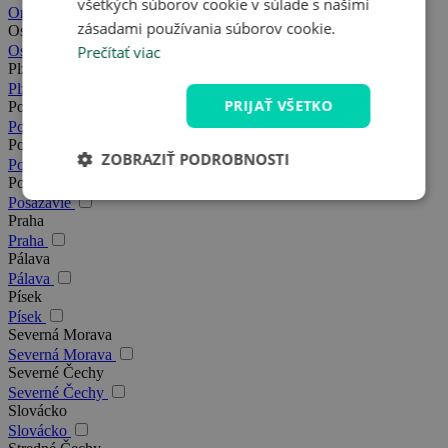
všetkých súborov cookie v súlade s našimi
Orlické hory
zásadami používania súborov cookie.
Ostrava
Prečítať viac
Ostrava
Plzeň
Plzeň
PRIJAŤ VŠETKO
Podkrkonošie
Podkrkonošie
Poděbrady
ZOBRAZIŤ PODROBNOSTI
Poděbrady
Posázavie
Posázavie
Praha
Praha
Pálava
Pálava
Písek
Písek
Severná Morava
Severná Morava
Severné Čechy
Severné Čechy
Slovácko
Slovácko