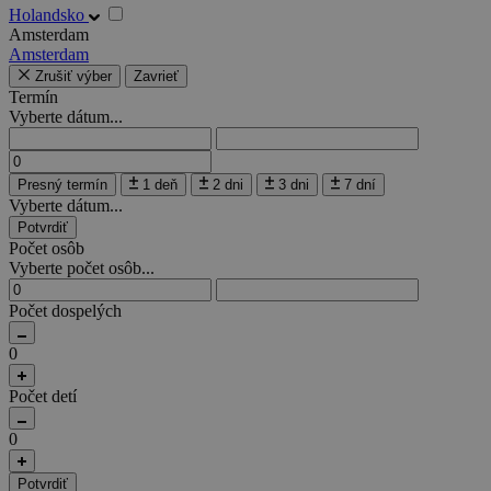
Holandsko
Amsterdam
Amsterdam
Zrušiť výber
Zavrieť
Termín
Vyberte dátum...
Presný termín
1 deň
2 dni
3 dni
7 dní
Vyberte dátum...
Potvrdiť
Počet osôb
Vyberte počet osôb...
Počet dospelých
0
Počet detí
0
Potvrdiť