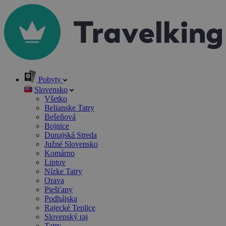
Pobyty
Slovensko
Všetko
Belianske Tatry
Bešeňová
Bojnice
Dunajská Streda
Južné Slovensko
Komárno
Liptov
Nízke Tatry
Orava
Piešťany
Podhájska
Rajecké Teplice
Slovenský raj
Tatry