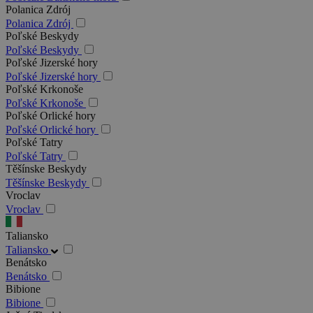
Polanica Zdrój
Polanica Zdrój
Poľské Beskydy
Poľské Beskydy
Poľské Jizerské hory
Poľské Jizerské hory
Poľské Krkonoše
Poľské Krkonoše
Poľské Orlické hory
Poľské Orlické hory
Poľské Tatry
Poľské Tatry
Těšínske Beskydy
Těšínske Beskydy
Vroclav
Vroclav
Taliansko
Taliansko
Benátsko
Benátsko
Bibione
Bibione