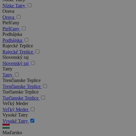
Nízke Tatry
Orava
Orava
Piešťany
Piešťany
Podhájska
Podhájska
Rajecké Teplice
Rajecké Teplice
Slovenský raj
Slovenský raj
Tatry
Tatry
Trenčianske Teplice
Trenčianske Teplice
Turčianske Teplice
Turčianske Teplice
Veľký Meder
Veľký Meder
Vysoké Tatry
Vysoké Tatry
Maďarsko