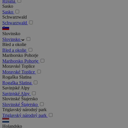
Rujana
Sasko
Sasko
Schwarzwald
Schwarzwald
Slovinsko
Slovinsko
Bled a okolie
Bled a okolie
Mariborsko Pohorje
Mariborsko Pohorje
Moravské Toplice
Moravské Toplice
Rogaška Slatina
Rogaška Slatina
Savinjské Alpy
Savinjské Alpy
Slovinské Štajersko
Slovinské Štajersko
Triglavský národný park
Triglavský národný park
Holandsko