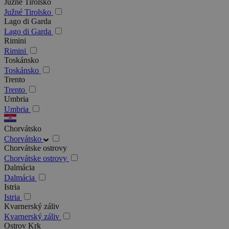
Južné Tirolsko
Južné Tirolsko
Lago di Garda
Lago di Garda
Rimini
Rimini
Toskánsko
Toskánsko
Trento
Trento
Umbria
Umbria
Chorvátsko
Chorvátsko
Chorvátske ostrovy
Chorvátske ostrovy
Dalmácia
Dalmácia
Istria
Istria
Kvarnerský záliv
Kvarnerský záliv
Ostrov Krk