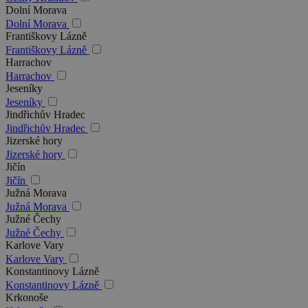
Dolní Morava
Dolní Morava
Františkovy Lázně
Františkovy Lázně
Harrachov
Harrachov
Jeseníky
Jeseníky
Jindřichův Hradec
Jindřichův Hradec
Jizerské hory
Jizerské hory
Jičín
Jičín
Južná Morava
Južná Morava
Južné Čechy
Južné Čechy
Karlove Vary
Karlove Vary
Konstantinovy Lázně
Konstantinovy Lázně
Krkonoše