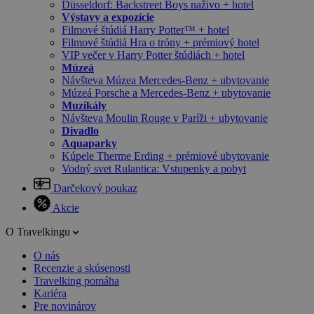
Düsseldorf: Backstreet Boys naživo + hotel
Výstavy a expozície
Filmové štúdiá Harry Potter™ + hotel
Filmové štúdiá Hra o tróny + prémiový hotel
VIP večer v Harry Potter štúdiách + hotel
Múzeá
Návšteva Múzea Mercedes-Benz + ubytovanie
Múzeá Porsche a Mercedes-Benz + ubytovanie
Muzikály
Návšteva Moulin Rouge v Paríži + ubytovanie
Divadlo
Aquaparky
Kúpele Therme Erding + prémiové ubytovanie
Vodný svet Rulantica: Vstupenky a pobyt
Darčekový poukaz
Akcie
O Travelkingu
O nás
Recenzie a skúsenosti
Travelking pomáha
Kariéra
Pre novinárov