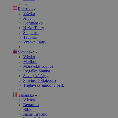
…
Rakúsko
Všetko
Alpy
Korutánsko
Nízke Taury
Štajersko
Tauplitz
Vysoké Taury
…
Slovinsko
Všetko
Maribor
Moravské Toplice
Rogaška Slatina
Savinjské Alpy
Slovinské Štajersko
Triglavský národný park
…
Taliansko
Všetko
Benátsko
Bibione
Južné Tirolsko