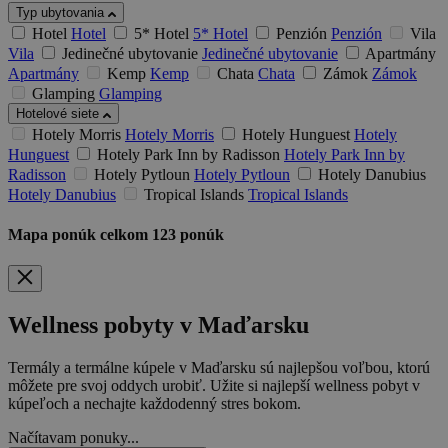
Typ ubytovania
Hotel
Hotel
5* Hotel
5* Hotel
Penzión
Penzión
Vila
Vila
Jedinečné ubytovanie
Jedinečné ubytovanie
Apartmány
Apartmány
Kemp
Kemp
Chata
Chata
Zámok
Zámok
Glamping
Glamping
Hotelové siete
Hotely Morris
Hotely Morris
Hotely Hunguest
Hotely
Hunguest
Hotely Park Inn by Radisson
Hotely Park Inn by
Radisson
Hotely Pytloun
Hotely Pytloun
Hotely Danubius
Hotely Danubius
Tropical Islands
Tropical Islands
Mapa ponúk
celkom
123
ponúk
Wellness pobyty v Maďarsku
Termály a termálne kúpele v Maďarsku sú najlepšou voľbou, ktorú
môžete pre svoj oddych urobiť. Užite si najlepší wellness pobyt v
kúpeľoch a nechajte každodenný stres bokom.
Načítavam ponuky...