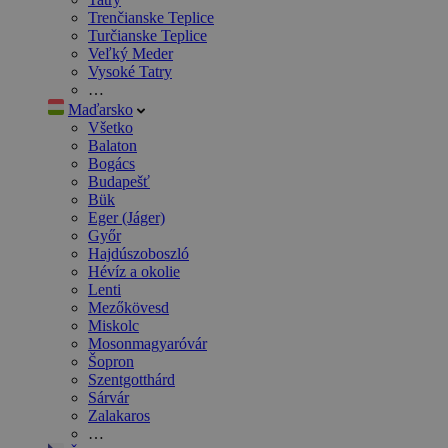
Trenčianske Teplice
Turčianske Teplice
Veľký Meder
Vysoké Tatry
…
Maďarsko
Všetko
Balaton
Bogács
Budapešť
Bük
Eger (Jáger)
Győr
Hajdúszoboszló
Hévíz a okolie
Lenti
Mezőkövesd
Miskolc
Mosonmagyaróvár
Šopron
Szentgotthárd
Sárvár
Zalakaros
…