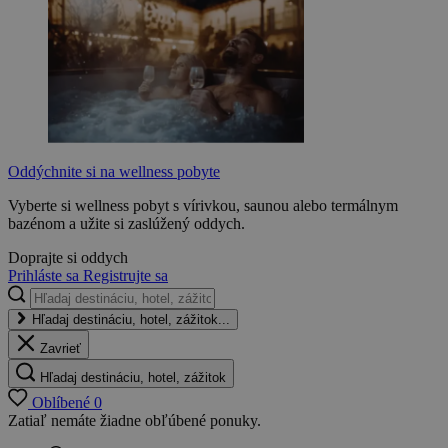
Oddýchnite si na wellness pobyte
Vyberte si wellness pobyt s vírivkou, saunou alebo termálnym
bazénom a užite si zaslúžený oddych.
Doprajte si oddych
Prihláste sa
Registrujte sa
Hľadaj destináciu, hotel, zážitok...
Zavrieť
Hľadaj destináciu, hotel, zážitok
Oblíbené
0
Zatiaľ nemáte žiadne obľúbené ponuky.