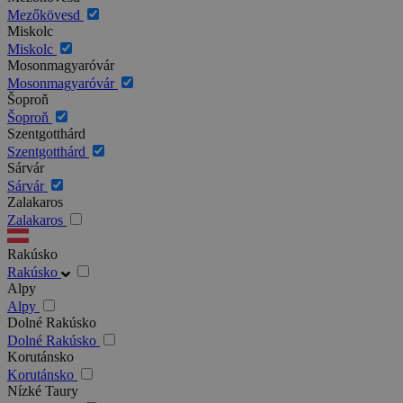
Mezőkövesd
Miskolc
Miskolc
Mosonmagyaróvár
Mosonmagyaróvár
Šoproň
Šoproň
Szentgotthárd
Szentgotthárd
Sárvár
Sárvár
Zalakaros
Zalakaros
Rakúsko
Rakúsko
Alpy
Alpy
Dolné Rakúsko
Dolné Rakúsko
Korutánsko
Korutánsko
Nízké Taury