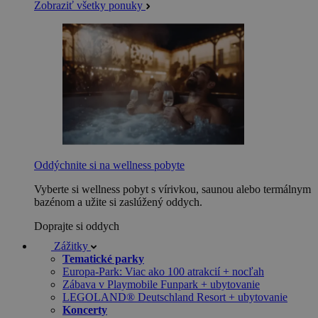
Zobraziť všetky ponuky
Oddýchnite si na wellness pobyte
Vyberte si wellness pobyt s vírivkou, saunou alebo termálnym
bazénom a užite si zaslúžený oddych.
Doprajte si oddych
Zážitky
Tematické parky
Europa-Park: Viac ako 100 atrakcií + nocľah
Zábava v Playmobile Funpark + ubytovanie
LEGOLAND® Deutschland Resort + ubytovanie
Koncerty