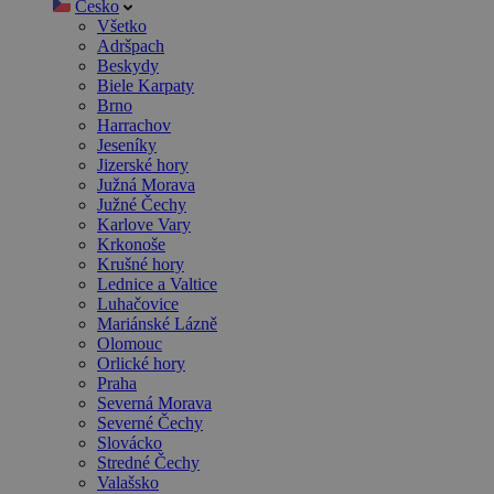
Česko
Všetko
Adršpach
Beskydy
Biele Karpaty
Brno
Harrachov
Jeseníky
Jizerské hory
Južná Morava
Južné Čechy
Karlove Vary
Krkonoše
Krušné hory
Lednice a Valtice
Luhačovice
Mariánské Lázně
Olomouc
Orlické hory
Praha
Severná Morava
Severné Čechy
Slovácko
Stredné Čechy
Valašsko