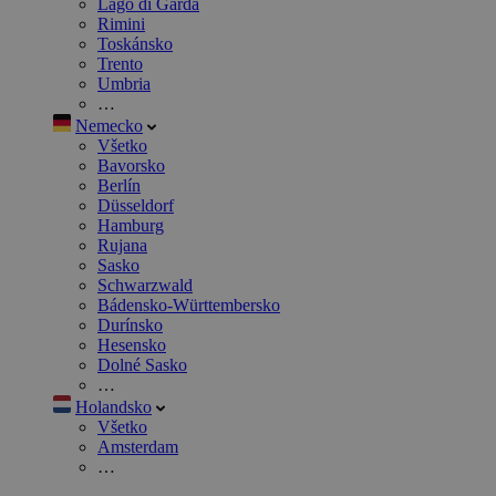
Lago di Garda
Rimini
Toskánsko
Trento
Umbria
…
Nemecko
Všetko
Bavorsko
Berlín
Düsseldorf
Hamburg
Rujana
Sasko
Schwarzwald
Bádensko-Württembersko
Durínsko
Hesensko
Dolné Sasko
…
Holandsko
Všetko
Amsterdam
…