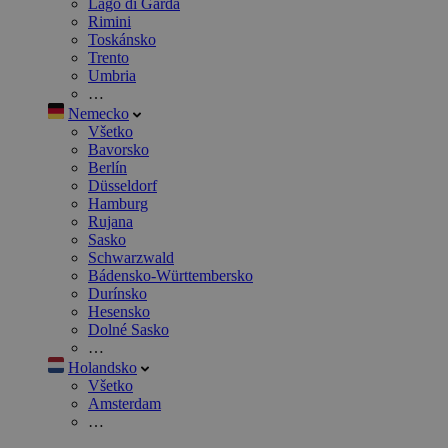
Lago di Garda
Rimini
Toskánsko
Trento
Umbria
…
Nemecko
Všetko
Bavorsko
Berlín
Düsseldorf
Hamburg
Rujana
Sasko
Schwarzwald
Bádensko-Württembersko
Durínsko
Hesensko
Dolné Sasko
…
Holandsko
Všetko
Amsterdam
…