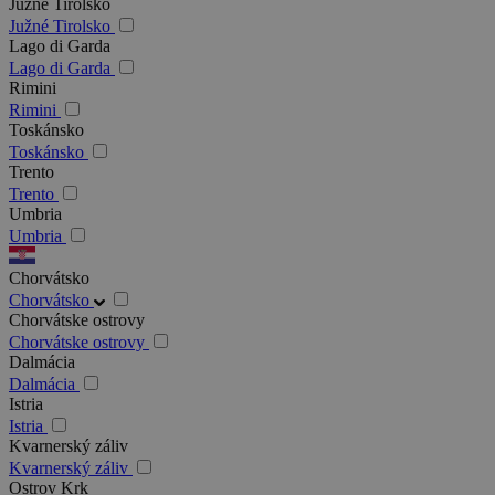
Južné Tirolsko
Južné Tirolsko
Lago di Garda
Lago di Garda
Rimini
Rimini
Toskánsko
Toskánsko
Trento
Trento
Umbria
Umbria
Chorvátsko
Chorvátsko
Chorvátske ostrovy
Chorvátske ostrovy
Dalmácia
Dalmácia
Istria
Istria
Kvarnerský záliv
Kvarnerský záliv
Ostrov Krk