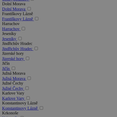
Dolní Morava
Dolní Morava
Františkovy Lázně
Františkovy Lázně
Harrachov
Harrachov
Jeseníky
Jeseníky
Jindřichův Hradec
Jindřichův Hradec
Jizerské hory
Jizerské hory
Jičín
Jičín
Južná Morava
Južná Morava
Južné Čechy
Južné Čechy
Karlove Vary
Karlove Vary
Konstantinovy Lázně
Konstantinovy Lázně
Krkonoše