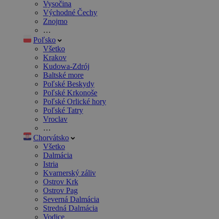
Vysočina
Východné Čechy
Znojmo
…
Poľsko
Všetko
Krakov
Kudowa-Zdrój
Baltské more
Poľské Beskydy
Poľské Krkonoše
Poľské Orlické hory
Poľské Tatry
Vroclav
…
Chorvátsko
Všetko
Dalmácia
Istria
Kvarnerský záliv
Ostrov Krk
Ostrov Pag
Severná Dalmácia
Stredná Dalmácia
Vodice