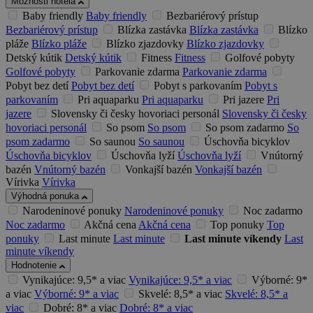
Možnosti hotela
Baby friendly
Baby friendly
Bezbariérový prístup
Bezbariérový prístup
Blízka zastávka
Blízka zastávka
Blízko
pláže
Blízko pláže
Blízko zjazdovky
Blízko zjazdovky
Detský kútik
Detský kútik
Fitness
Fitness
Golfové pobyty
Golfové pobyty
Parkovanie zdarma
Parkovanie zdarma
Pobyt bez detí
Pobyt bez detí
Pobyt s parkovaním
Pobyt s
parkovaním
Pri aquaparku
Pri aquaparku
Pri jazere
Pri
jazere
Slovensky či česky hovoriaci personál
Slovensky či česky
hovoriaci personál
So psom
So psom
So psom zadarmo
So
psom zadarmo
So saunou
So saunou
Úschovňa bicyklov
Úschovňa bicyklov
Úschovňa lyží
Úschovňa lyží
Vnútorný
bazén
Vnútorný bazén
Vonkajší bazén
Vonkajší bazén
Vírivka
Vírivka
Výhodná ponuka
Narodeninové ponuky
Narodeninové ponuky
Noc zadarmo
Noc zadarmo
Akčná cena
Akčná cena
Top ponuky
Top
ponuky
Last minute
Last minute
Last minute víkendy
Last
minute víkendy
Hodnotenie
Vynikajúce: 9,5* a viac
Vynikajúce: 9,5* a viac
Výborné: 9*
a viac
Výborné: 9* a viac
Skvelé: 8,5* a viac
Skvelé: 8,5* a
viac
Dobré: 8* a viac
Dobré: 8* a viac