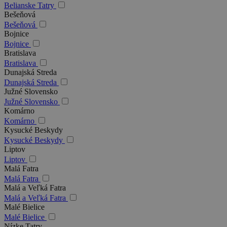
Belianske Tatry
Bešeňová
Bešeňová
Bojnice
Bojnice
Bratislava
Bratislava
Dunajská Streda
Dunajská Streda
Južné Slovensko
Južné Slovensko
Komárno
Komárno
Kysucké Beskydy
Kysucké Beskydy
Liptov
Liptov
Malá Fatra
Malá Fatra
Malá a Veľká Fatra
Malá a Veľká Fatra
Malé Bielice
Malé Bielice
Nízke Tatry