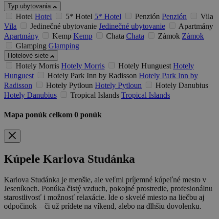
Typ ubytovania
Hotel
Hotel
5* Hotel
5* Hotel
Penzión
Penzión
Vila
Vila
Jedinečné ubytovanie
Jedinečné ubytovanie
Apartmány
Apartmány
Kemp
Kemp
Chata
Chata
Zámok
Zámok
Glamping
Glamping
Hotelové siete
Hotely Morris
Hotely Morris
Hotely Hunguest
Hotely
Hunguest
Hotely Park Inn by Radisson
Hotely Park Inn by
Radisson
Hotely Pytloun
Hotely Pytloun
Hotely Danubius
Hotely Danubius
Tropical Islands
Tropical Islands
Mapa ponúk
celkom
0
ponúk
Kúpele Karlova Studánka
Karlova Studánka je menšie, ale veľmi príjemné kúpeľné mesto v
Jeseníkoch. Ponúka čistý vzduch, pokojné prostredie, profesionálnu
starostlivosť i možnosť relaxácie. Ide o skvelé miesto na liečbu aj
odpočinok – či už prídete na víkend, alebo na dlhšiu dovolenku.