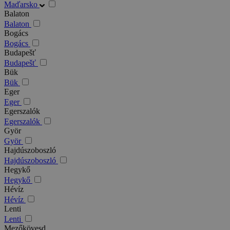
Maďarsko
Balaton
Balaton
Bogács
Bogács
Budapešť
Budapešť
Bük
Bük
Eger
Eger
Egerszalók
Egerszalók
Györ
Györ
Hajdúszoboszló
Hajdúszoboszló
Hegykő
Hegykő
Hévíz
Hévíz
Lenti
Lenti
Mezőkövesd