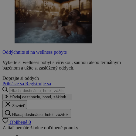
Oddýchnite si na wellness pobyte
Vyberte si wellness pobyt s vírivkou, saunou alebo termálnym
bazénom a užite si zaslúžený oddych.
Doprajte si oddych
Prihláste sa
Registrujte sa
Hľadaj destináciu, hotel, zážitok...
Zavrieť
Hľadaj destináciu, hotel, zážitok
Oblíbené
0
Zatiaľ nemáte žiadne obľúbené ponuky.