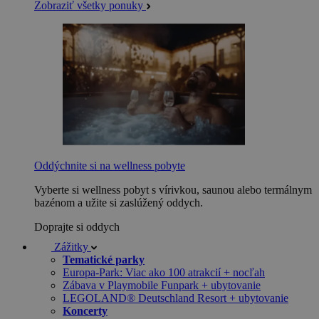
Zobraziť všetky ponuky
Oddýchnite si na wellness pobyte
Vyberte si wellness pobyt s vírivkou, saunou alebo termálnym
bazénom a užite si zaslúžený oddych.
Doprajte si oddych
Zážitky
Tematické parky
Europa-Park: Viac ako 100 atrakcií + nocľah
Zábava v Playmobile Funpark + ubytovanie
LEGOLAND® Deutschland Resort + ubytovanie
Koncerty