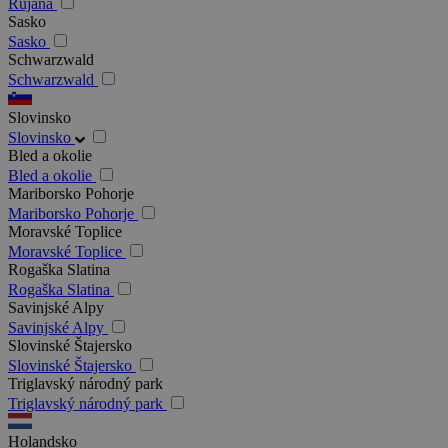
Rujana
Sasko
Sasko
Schwarzwald
Schwarzwald
Slovinsko
Slovinsko
Bled a okolie
Bled a okolie
Mariborsko Pohorje
Mariborsko Pohorje
Moravské Toplice
Moravské Toplice
Rogaška Slatina
Rogaška Slatina
Savinjské Alpy
Savinjské Alpy
Slovinské Štajersko
Slovinské Štajersko
Triglavský národný park
Triglavský národný park
Holandsko