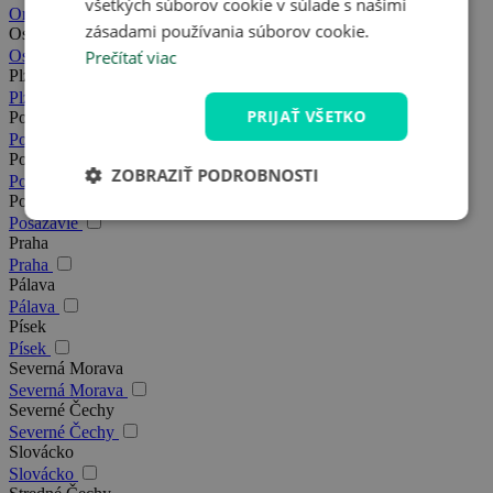
všetkých súborov cookie v súlade s našimi
Orlické hory
zásadami používania súborov cookie.
Ostrava
Prečítať viac
Ostrava
Plzeň
Plzeň
PRIJAŤ VŠETKO
Podkrkonošie
Podkrkonošie
Poděbrady
ZOBRAZIŤ PODROBNOSTI
Poděbrady
Posázavie
Posázavie
Praha
Praha
Pálava
Pálava
Písek
Písek
Severná Morava
Severná Morava
Severné Čechy
Severné Čechy
Slovácko
Slovácko