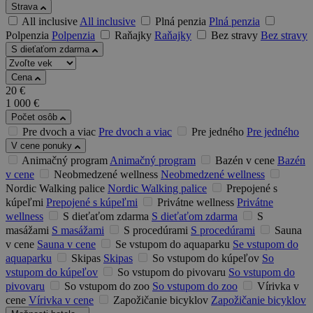
Strava
All inclusive
All inclusive
Plná penzia
Plná penzia
Polpenzia
Polpenzia
Raňajky
Raňajky
Bez stravy
Bez stravy
S dieťaťom zdarma
Cena
20
€
1 000
€
Počet osôb
Pre dvoch a viac
Pre dvoch a viac
Pre jedného
Pre jedného
V cene ponuky
Animačný program
Animačný program
Bazén v cene
Bazén
v cene
Neobmedzené wellness
Neobmedzené wellness
Nordic Walking palice
Nordic Walking palice
Prepojené s
kúpeľmi
Prepojené s kúpeľmi
Privátne wellness
Privátne
wellness
S dieťaťom zdarma
S dieťaťom zdarma
S
masážami
S masážami
S procedúrami
S procedúrami
Sauna
v cene
Sauna v cene
Se vstupom do aquaparku
Se vstupom do
aquaparku
Skipas
Skipas
So vstupom do kúpeľov
So
vstupom do kúpeľov
So vstupom do pivovaru
So vstupom do
pivovaru
So vstupom do zoo
So vstupom do zoo
Vírivka v
cene
Vírivka v cene
Zapožičanie bicyklov
Zapožičanie bicyklov