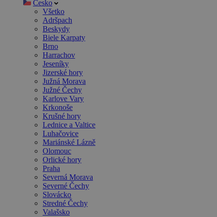
Česko
Všetko
Adršpach
Beskydy
Biele Karpaty
Brno
Harrachov
Jeseníky
Jizerské hory
Južná Morava
Južné Čechy
Karlove Vary
Krkonoše
Krušné hory
Lednice a Valtice
Luhačovice
Mariánské Lázně
Olomouc
Orlické hory
Praha
Severná Morava
Severné Čechy
Slovácko
Stredné Čechy
Valašsko