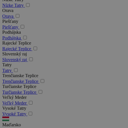
Nízke Tatry
Orava
Orava
Piešťany
Piešťany
Podhájska
Podhájska
Rajecké Teplice
Rajecké Teplice
Slovenský raj
Slovenský raj
Tatry
Tatry
Trenčianske Teplice
Trenčianske Teplice
Turčianske Teplice
Turčianske Teplice
Veľký Meder
Veľký Meder
Vysoké Tatry
Vysoké Tatry
Maďarsko