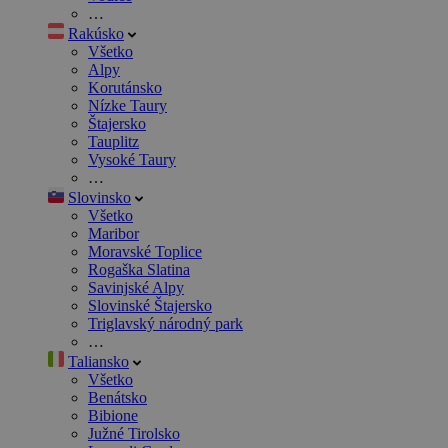
…
Rakúsko
Všetko
Alpy
Korutánsko
Nízke Taury
Štajersko
Tauplitz
Vysoké Taury
…
Slovinsko
Všetko
Maribor
Moravské Toplice
Rogaška Slatina
Savinjské Alpy
Slovinské Štajersko
Triglavský národný park
…
Taliansko
Všetko
Benátsko
Bibione
Južné Tirolsko