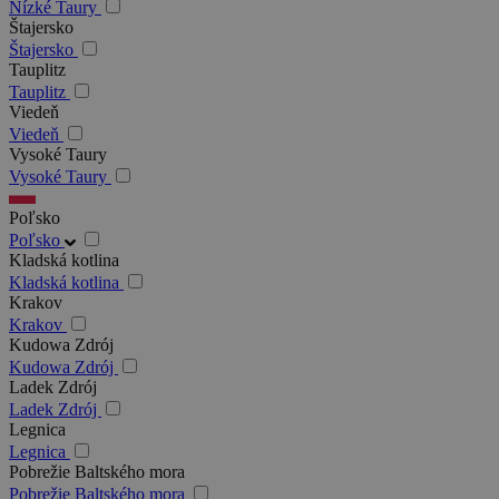
Nízké Taury
Štajersko
Štajersko
Tauplitz
Tauplitz
Viedeň
Viedeň
Vysoké Taury
Vysoké Taury
Poľsko
Poľsko
Kladská kotlina
Kladská kotlina
Krakov
Krakov
Kudowa Zdrój
Kudowa Zdrój
Ladek Zdrój
Ladek Zdrój
Legnica
Legnica
Pobrežie Baltského mora
Pobrežie Baltského mora