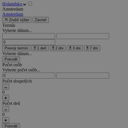
Holandsko
Amsterdam
Amsterdam
Zrušiť výber
Zavrieť
Termín
Vyberte dátum...
Presný termín
1 deň
2 dni
3 dni
7 dní
Vyberte dátum...
Potvrdiť
Počet osôb
Vyberte počet osôb...
Počet dospelých
0
Počet detí
0
Potvrdiť