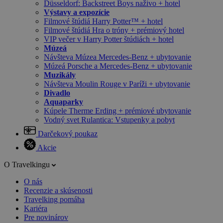
Düsseldorf: Backstreet Boys naživo + hotel
Výstavy a expozície
Filmové štúdiá Harry Potter™ + hotel
Filmové štúdiá Hra o tróny + prémiový hotel
VIP večer v Harry Potter štúdiách + hotel
Múzeá
Návšteva Múzea Mercedes-Benz + ubytovanie
Múzeá Porsche a Mercedes-Benz + ubytovanie
Muzikály
Návšteva Moulin Rouge v Paríži + ubytovanie
Divadlo
Aquaparky
Kúpele Therme Erding + prémiové ubytovanie
Vodný svet Rulantica: Vstupenky a pobyt
Darčekový poukaz
Akcie
O Travelkingu
O nás
Recenzie a skúsenosti
Travelking pomáha
Kariéra
Pre novinárov