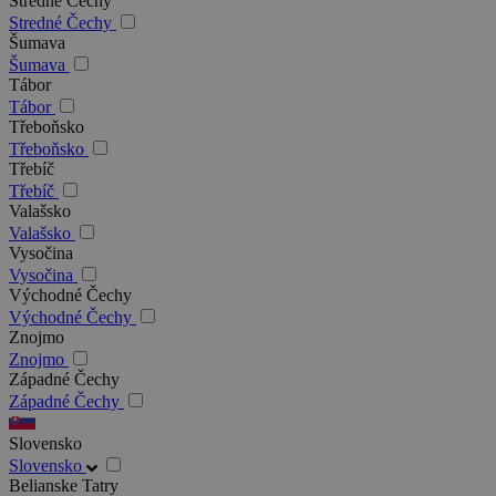
Stredné Čechy
Stredné Čechy
Šumava
Šumava
Tábor
Tábor
Třeboňsko
Třeboňsko
Třebíč
Třebíč
Valašsko
Valašsko
Vysočina
Vysočina
Východné Čechy
Východné Čechy
Znojmo
Znojmo
Západné Čechy
Západné Čechy
Slovensko
Slovensko
Belianske Tatry