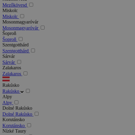
Mezőkövesd
Miskolc
Miskolc
Mosonmagyaróvár
Mosonmagyaróvár
Šoproň
Šoproň
Szentgotthárd
Szentgotthárd
Sárvár
Sárvár
Zalakaros
Zalakaros
Rakúsko
Rakúsko
Alpy
Alpy
Dolné Rakúsko
Dolné Rakúsko
Korutánsko
Korutánsko
Nízké Taury