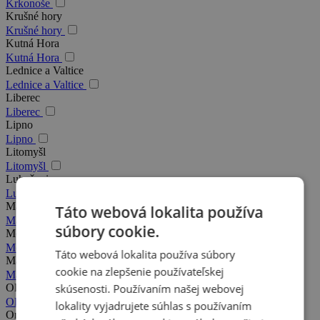
Krkonoše
Krušné hory
Krušné hory
Kutná Hora
Kutná Hora
Lednice a Valtice
Lednice a Valtice
Liberec
Liberec
Lipno
Lipno
Litomyšl
Litomyšl
Luhačovice
Luhačovice
Mariánské Lázně
Táto webová lokalita používa
Mariánské Lázně
súbory cookie.
Moravský kras
Moravský kras
Táto webová lokalita používa súbory
Máchovo jazero
cookie na zlepšenie používateľskej
Máchovo jazero
skúsenosti. Používaním našej webovej
Olomouc
Olomouc
lokality vyjadrujete súhlas s používaním
Orlické hory