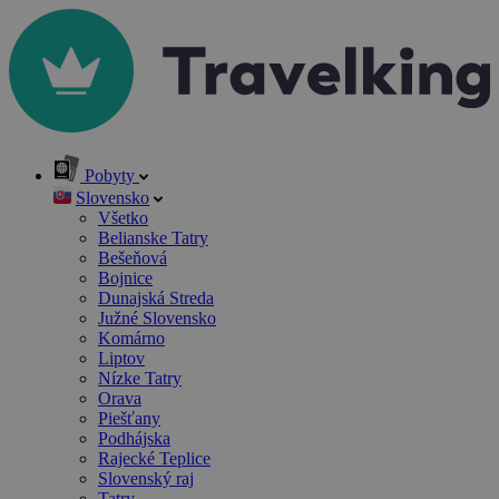
Pobyty
Slovensko
Všetko
Belianske Tatry
Bešeňová
Bojnice
Dunajská Streda
Južné Slovensko
Komárno
Liptov
Nízke Tatry
Orava
Piešťany
Podhájska
Rajecké Teplice
Slovenský raj
Tatry