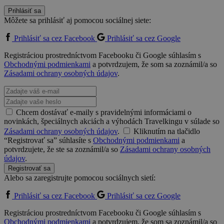
Prihlásiť sa
Môžete sa prihlásiť aj pomocou sociálnej siete:
Prihlásiť sa cez Facebook
Prihlásiť sa cez Google
Registráciou prostredníctvom Facebooku či Google súhlasím s
Obchodnými podmienkami
a potvrdzujem, že som sa zoznámil/a so
Zásadami ochrany osobných údajov
.
Chcem dostávať e-maily s pravidelnými informáciami o
novinkách, špeciálnych akciách a výhodách Travelkingu v súlade so
Zásadami ochrany osobných údajov
.
Kliknutím na tlačidlo
“Registrovať sa” súhlasíte s
Obchodnými podmienkami
a
potvrdzujete, že ste sa zoznámil/a so
Zásadami ochrany osobných
údajov
.
Registrovať sa
Alebo sa zaregistrujte pomocou sociálnych sietí:
Prihlásiť sa cez Facebook
Prihlásiť sa cez Google
Registráciou prostredníctvom Facebooku či Google súhlasím s
Obchodnými podmienkami
a potvrdzujem, že som sa zoznámil/a so