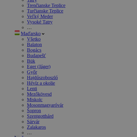
Trenčianske Teplice
Turčianske Teplice
Veľký Meder
Vysoké Tatry
…
Maďarsko
Všetko
Balaton
Bogács
Budapešť
Bük
Eger (Jáger)
Győr
Hajdúszoboszló
Hévíz a okolie
Lenti
Mezőkövesd
Miskolc
Mosonmagyaróvár
Šopron
Szentgotthárd
Sárvár
Zalakaros
…