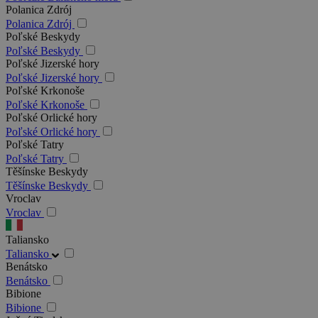
Polanica Zdrój
Polanica Zdrój
Poľské Beskydy
Poľské Beskydy
Poľské Jizerské hory
Poľské Jizerské hory
Poľské Krkonoše
Poľské Krkonoše
Poľské Orlické hory
Poľské Orlické hory
Poľské Tatry
Poľské Tatry
Těšínske Beskydy
Těšínske Beskydy
Vroclav
Vroclav
Taliansko
Taliansko
Benátsko
Benátsko
Bibione
Bibione