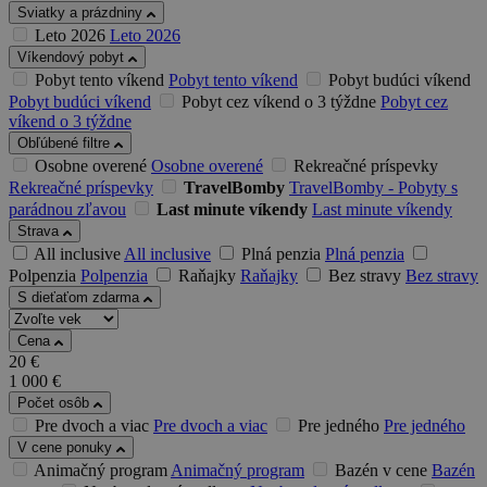
Sviatky a prázdniny
Leto 2026
Leto 2026
Víkendový pobyt
Pobyt tento víkend
Pobyt tento víkend
Pobyt budúci víkend
Pobyt budúci víkend
Pobyt cez víkend o 3 týždne
Pobyt cez
víkend o 3 týždne
Obľúbené filtre
Osobne overené
Osobne overené
Rekreačné príspevky
Rekreačné príspevky
TravelBomby
TravelBomby - Pobyty s
parádnou zľavou
Last minute víkendy
Last minute víkendy
Strava
All inclusive
All inclusive
Plná penzia
Plná penzia
Polpenzia
Polpenzia
Raňajky
Raňajky
Bez stravy
Bez stravy
S dieťaťom zdarma
Cena
20
€
1 000
€
Počet osôb
Pre dvoch a viac
Pre dvoch a viac
Pre jedného
Pre jedného
V cene ponuky
Animačný program
Animačný program
Bazén v cene
Bazén