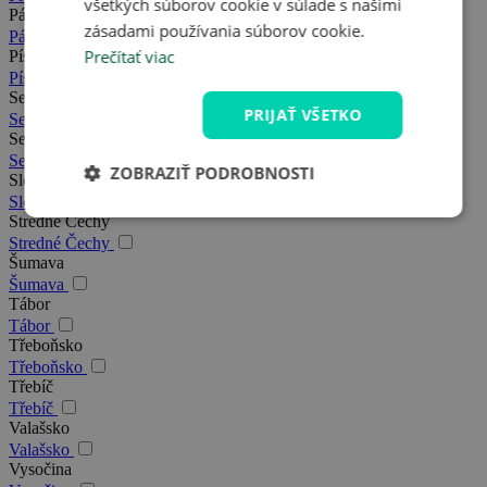
všetkých súborov cookie v súlade s našimi
Pálava
zásadami používania súborov cookie.
Pálava
Prečítať viac
Písek
Písek
Severná Morava
PRIJAŤ VŠETKO
Severná Morava
Severné Čechy
Severné Čechy
ZOBRAZIŤ PODROBNOSTI
Slovácko
Slovácko
Stredné Čechy
Stredné Čechy
Šumava
Šumava
Tábor
Tábor
Třeboňsko
Třeboňsko
Třebíč
Třebíč
Valašsko
Valašsko
Vysočina