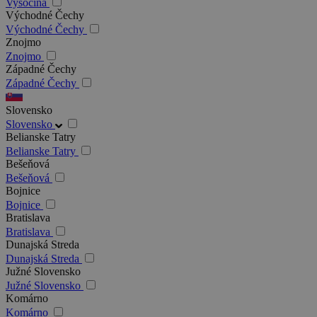
Vysočina
Východné Čechy
Východné Čechy
Znojmo
Znojmo
Západné Čechy
Západné Čechy
Slovensko
Slovensko
Belianske Tatry
Belianske Tatry
Bešeňová
Bešeňová
Bojnice
Bojnice
Bratislava
Bratislava
Dunajská Streda
Dunajská Streda
Južné Slovensko
Južné Slovensko
Komárno
Komárno