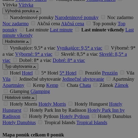
Vírivka
Vírivka
Výhodná ponuka
Narodeninové ponuky
Narodeninové ponuky
Noc zadarmo
Noc zadarmo
Akčná cena
Akčná cena
Top ponuky
Top
ponuky
Last minute
Last minute
Last minute víkendy
Last
minute víkendy
Hodnotenie
Vynikajúce: 9,5* a viac
Vynikajúce: 9,5* a viac
Výborné: 9*
a viac
Výborné: 9* a viac
Skvelé: 8,5* a viac
Skvelé: 8,5* a
viac
Dobré: 8* a viac
Dobré: 8* a viac
Typ ubytovania
Hotel
Hotel
5* Hotel
5* Hotel
Penzión
Penzión
Vila
Vila
Jedinečné ubytovanie
Jedinečné ubytovanie
Apartmány
Apartmány
Kemp
Kemp
Chata
Chata
Zámok
Zámok
Glamping
Glamping
Hotelové siete
Hotely Morris
Hotely Morris
Hotely Hunguest
Hotely
Hunguest
Hotely Park Inn by Radisson
Hotely Park Inn by
Radisson
Hotely Pytloun
Hotely Pytloun
Hotely Danubius
Hotely Danubius
Tropical Islands
Tropical Islands
Mapa ponúk
celkom
0
ponúk