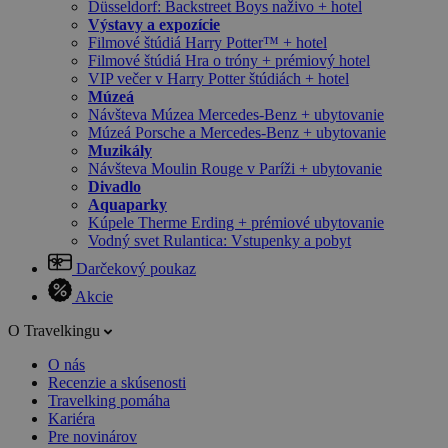
Düsseldorf: Backstreet Boys naživo + hotel
Výstavy a expozície
Filmové štúdiá Harry Potter™ + hotel
Filmové štúdiá Hra o tróny + prémiový hotel
VIP večer v Harry Potter štúdiách + hotel
Múzeá
Návšteva Múzea Mercedes-Benz + ubytovanie
Múzeá Porsche a Mercedes-Benz + ubytovanie
Muzikály
Návšteva Moulin Rouge v Paríži + ubytovanie
Divadlo
Aquaparky
Kúpele Therme Erding + prémiové ubytovanie
Vodný svet Rulantica: Vstupenky a pobyt
Darčekový poukaz
Akcie
O Travelkingu
O nás
Recenzie a skúsenosti
Travelking pomáha
Kariéra
Pre novinárov