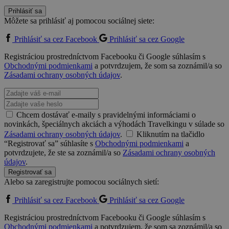
Prihlásiť sa
Môžete sa prihlásiť aj pomocou sociálnej siete:
Prihlásiť sa cez Facebook
Prihlásiť sa cez Google
Registráciou prostredníctvom Facebooku či Google súhlasím s
Obchodnými podmienkami
a potvrdzujem, že som sa zoznámil/a so
Zásadami ochrany osobných údajov
.
Chcem dostávať e-maily s pravidelnými informáciami o
novinkách, špeciálnych akciách a výhodách Travelkingu v súlade so
Zásadami ochrany osobných údajov
.
Kliknutím na tlačidlo
“Registrovať sa” súhlasíte s
Obchodnými podmienkami
a
potvrdzujete, že ste sa zoznámil/a so
Zásadami ochrany osobných
údajov
.
Registrovať sa
Alebo sa zaregistrujte pomocou sociálnych sietí:
Prihlásiť sa cez Facebook
Prihlásiť sa cez Google
Registráciou prostredníctvom Facebooku či Google súhlasím s
Obchodnými podmienkami
a potvrdzujem, že som sa zoznámil/a so