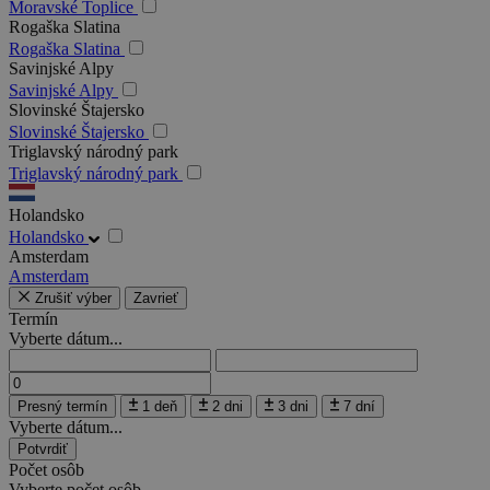
Moravské Toplice
Rogaška Slatina
Rogaška Slatina
Savinjské Alpy
Savinjské Alpy
Slovinské Štajersko
Slovinské Štajersko
Triglavský národný park
Triglavský národný park
Holandsko
Holandsko
Amsterdam
Amsterdam
Zrušiť výber
Zavrieť
Termín
Vyberte dátum...
Presný termín
1 deň
2 dni
3 dni
7 dní
Vyberte dátum...
Potvrdiť
Počet osôb
Vyberte počet osôb...