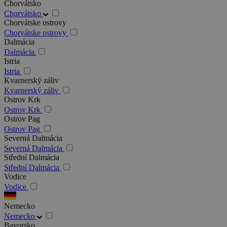
Chorvátsko
Chorvátsko
Chorvátske ostrovy
Chorvátske ostrovy
Dalmácia
Dalmácia
Istria
Istria
Kvarnerský záliv
Kvarnerský záliv
Ostrov Krk
Ostrov Krk
Ostrov Pag
Ostrov Pag
Severná Dalmácia
Severná Dalmácia
Střední Dalmácia
Střední Dalmácia
Vodice
Vodice
Nemecko
Nemecko
Bavorsko