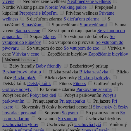
v cene
Neobmedzené wellness
Neobmedzené wellness
Nordic Walking palice
Nordic Walking palice
Prepojené s
kúpeľmi
Prepojené s kúpeľmi
Privátne wellness
Privátne
wellness
S dieťaťom zdarma
S dieťaťom zdarma
S
masážami
S masážami
S procedúrami
S procedúrami
Sauna
v cene
Sauna v cene
Se vstupom do aquaparku
Se vstupom do
aquaparku
Skipas
Skipas
So vstupom do kúpeľov
So
vstupom do kúpeľov
So vstupom do pivovaru
So vstupom do
pivovaru
So vstupom do zoo
So vstupom do zoo
Vírivka v
cene
Vírivka v cene
Zapožičanie bicyklov
Zapožičanie bicyklov
Možnosti hotela
Baby friendly
Baby friendly
Bezbariérový prístup
Bezbariérový prístup
Blízka zastávka
Blízka zastávka
Blízko
pláže
Blízko pláže
Blízko zjazdovky
Blízko zjazdovky
Detský kútik
Detský kútik
Fitness
Fitness
Golfové pobyty
Golfové pobyty
Parkovanie zdarma
Parkovanie zdarma
Pobyt bez detí
Pobyt bez detí
Pobyt s parkovaním
Pobyt s
parkovaním
Pri aquaparku
Pri aquaparku
Pri jazere
Pri
jazere
Slovensky či česky hovoriaci personál
Slovensky či česky
hovoriaci personál
So psom
So psom
So psom zadarmo
So
psom zadarmo
So saunou
So saunou
Úschovňa bicyklov
Úschovňa bicyklov
Úschovňa lyží
Úschovňa lyží
Vnútorný
bazén
Vnútorný bazén
Vonkajší bazén
Vonkajší bazén