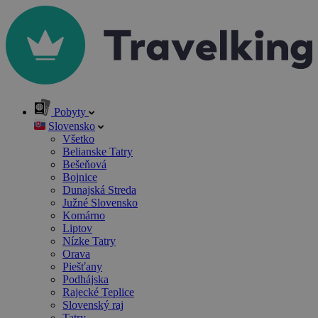
Pobyty
Slovensko
Všetko
Belianske Tatry
Bešeňová
Bojnice
Dunajská Streda
Južné Slovensko
Komárno
Liptov
Nízke Tatry
Orava
Piešťany
Podhájska
Rajecké Teplice
Slovenský raj
Tatry