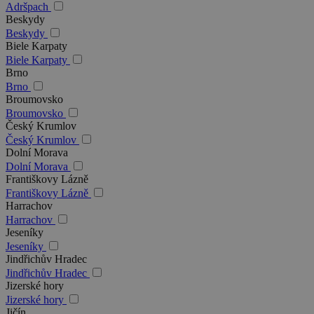
Adršpach
Beskydy
Beskydy
Biele Karpaty
Biele Karpaty
Brno
Brno
Broumovsko
Broumovsko
Český Krumlov
Český Krumlov
Dolní Morava
Dolní Morava
Františkovy Lázně
Františkovy Lázně
Harrachov
Harrachov
Jeseníky
Jeseníky
Jindřichův Hradec
Jindřichův Hradec
Jizerské hory
Jizerské hory
Jičín