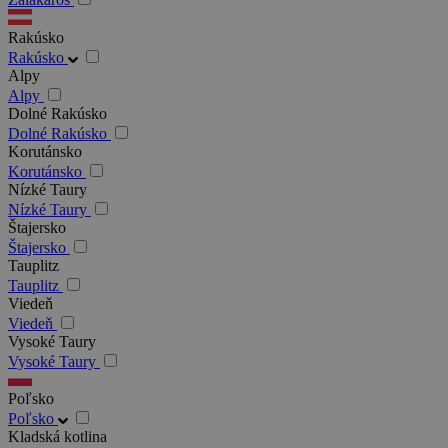
Rakúsko
Rakúsko
Alpy
Alpy
Dolné Rakúsko
Dolné Rakúsko
Korutánsko
Korutánsko
Nízké Taury
Nízké Taury
Štajersko
Štajersko
Tauplitz
Tauplitz
Viedeň
Viedeň
Vysoké Taury
Vysoké Taury
Poľsko
Poľsko
Kladská kotlina