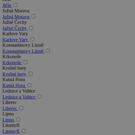
Jičín
Južná Morava
Južná Morava
Južné Čechy
Južné Čechy
Karlove Vary
Karlove Vary
Konstantinovy Lázně
Konstantinovy Lázně
Krkonoše
Krkonoše
Krušné hory
Krušné hory
Kutná Hora
Kutná Hora
Lednice a Valtice
Lednice a Valtice
Liberec
Liberec
Lipno
Lipno
Litomyšl
Litomyšl