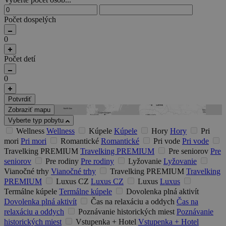
Počet dospelých
0
Počet detí
0
Potvrdiť
Zobraziť mapu
Vyberte typ pobytu
Wellness
Wellness
Kúpele
Kúpele
Hory
Hory
Pri
mori
Pri mori
Romantické
Romantické
Pri vode
Pri vode
Travelking PREMIUM
Travelking PREMIUM
Pre seniorov
Pre
seniorov
Pre rodiny
Pre rodiny
Lyžovanie
Lyžovanie
Vianočné trhy
Vianočné trhy
Travelking PREMIUM
Travelking
PREMIUM
Luxus CZ
Luxus CZ
Luxus
Luxus
Termálne kúpele
Termálne kúpele
Dovolenka plná aktivít
Dovolenka plná aktivít
Čas na relaxáciu a oddych
Čas na
relaxáciu a oddych
Poznávanie historických miest
Poznávanie
historických miest
Vstupenka + Hotel
Vstupenka + Hotel