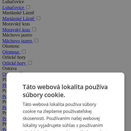
Luhačovice
Luhačovice
Mariánské Lázně
Mariánské Lázně
Moravský kras
Moravský kras
Máchovo jazero
Máchovo jazero
Olomouc
Olomouc
Orlické hory
Orlické hory
Ostrava
Ostrava
Plzeň
Táto webová lokalita používa
Plzeň
Podkrkonošie
súbory cookie.
Podkrkonošie
Poděbrady
Táto webová lokalita používa súbory
Poděbrady
cookie na zlepšenie používateľskej
Posázavie
skúsenosti. Používaním našej webovej
Posázavie
Praha
lokality vyjadrujete súhlas s používaním
Praha