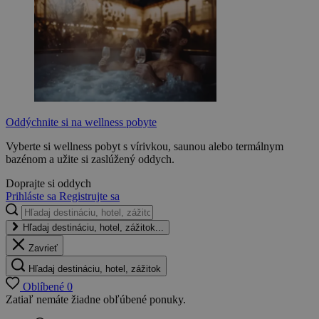
Oddýchnite si na wellness pobyte
Vyberte si wellness pobyt s vírivkou, saunou alebo termálnym
bazénom a užite si zaslúžený oddych.
Doprajte si oddych
Prihláste sa
Registrujte sa
Hľadaj destináciu, hotel, zážitok...
Zavrieť
Hľadaj destináciu, hotel, zážitok
Oblíbené
0
Zatiaľ nemáte žiadne obľúbené ponuky.