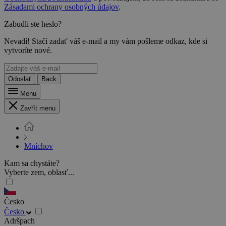
Zásadami ochrany osobných údajov
.
Zabudli ste heslo?
Nevadí! Stačí zadať váš e-mail a my vám pošleme odkaz, kde si
vytvoríte nové.
Odoslať
Back
Menu
Zavřít menu
Mníchov
Kam sa chystáte?
Vyberte zem, oblasť...
Česko
Česko
Adršpach