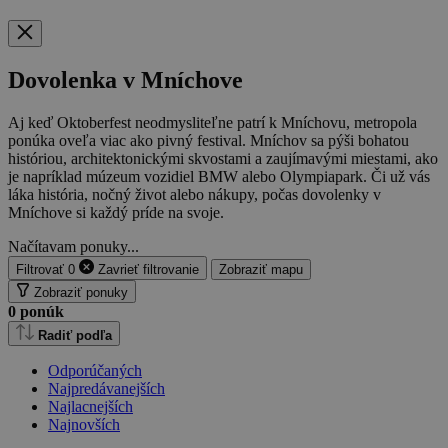
Dovolenka v Mníchove
Aj keď Oktoberfest neodmysliteľne patrí k Mníchovu, metropola
ponúka oveľa viac ako pivný festival. Mníchov sa pýši bohatou
históriou, architektonickými skvostami a zaujímavými miestami, ako
je napríklad múzeum vozidiel BMW alebo Olympiapark. Či už vás
láka história, nočný život alebo nákupy, počas dovolenky v
Mníchove si každý príde na svoje.
Načítavam ponuky...
Filtrovať
0
Zavrieť
filtrovanie
Zobraziť mapu
Zobraziť ponuky
0
ponúk
Radiť podľa
Odporúčaných
Najpredávanejších
Najlacnejších
Najnovších