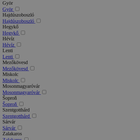
Györ
Györ
Hajdúszoboszló
Hajdúszoboszló
Hegykő
Hegykő
Hévíz
Hévíz
Lenti
Lenti
Mezőkövesd
Mezőkövesd
Miskolc
Miskolc
Mosonmagyaróvár
Mosonmagyaróvár
Šoproň
Šoproň
Szentgotthárd
Szentgotthárd
Sárvár
Sárvár
Zalakaros
Zalakaros