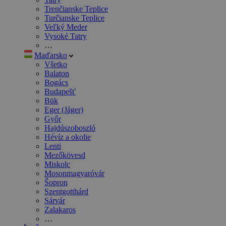
Trenčianske Teplice
Turčianske Teplice
Veľký Meder
Vysoké Tatry
…
Maďarsko
Všetko
Balaton
Bogács
Budapešť
Bük
Eger (Jáger)
Győr
Hajdúszoboszló
Hévíz a okolie
Lenti
Mezőkövesd
Miskolc
Mosonmagyaróvár
Šopron
Szentgotthárd
Sárvár
Zalakaros
…