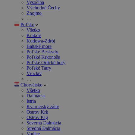
Vysočina
Východné Čechy
Znojmo
…
Poľsko
Všetko
Krakov
Kudowa-Zdrój
Baltské more
Poľské Beskydy
Poľské Krkonoše
Poľské Orlické hory
Poľské Tatry
Vroclav
…
Chorvátsko
Všetko
Dalmácia
Istria
Kvarnerský záliv
Ostrov Krk
Ostrov Pag
Severná Dalmácia
Stredná Dalmácia
Vodice