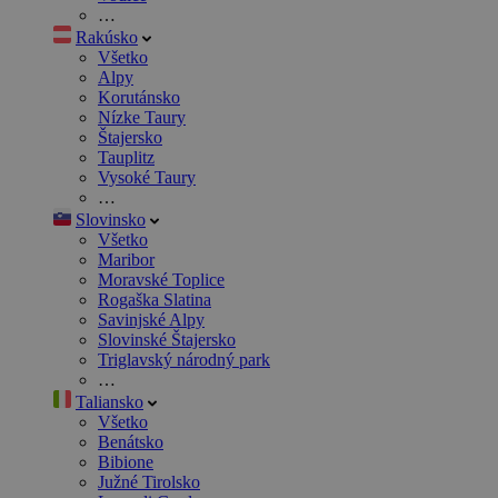
…
Rakúsko
Všetko
Alpy
Korutánsko
Nízke Taury
Štajersko
Tauplitz
Vysoké Taury
…
Slovinsko
Všetko
Maribor
Moravské Toplice
Rogaška Slatina
Savinjské Alpy
Slovinské Štajersko
Triglavský národný park
…
Taliansko
Všetko
Benátsko
Bibione
Južné Tirolsko