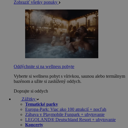
Zobraziť všetky ponuky
Oddýchnite si na wellness pobyte
Vyberte si wellness pobyt s vírivkou, saunou alebo termálnym
bazénom a užite si zaslúžený oddych.
Doprajte si oddych
Zážitky
Tematické parky
Europa-Park: Viac ako 100 atrakcií + nocľah
Zábava v Playmobile Funpark + ubytovanie
LEGOLAND® Deutschland Resort + ubytovanie
Koncerty