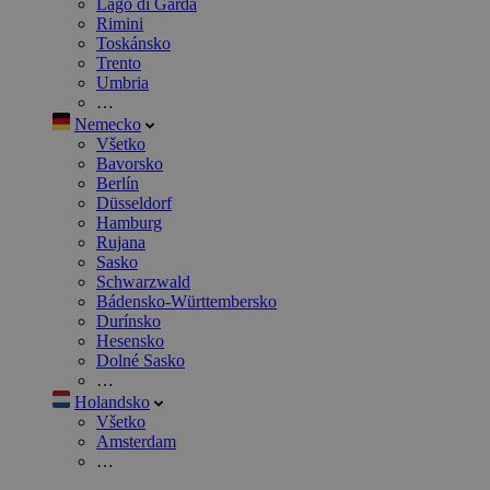
Lago di Garda
Rimini
Toskánsko
Trento
Umbria
…
Nemecko
Všetko
Bavorsko
Berlín
Düsseldorf
Hamburg
Rujana
Sasko
Schwarzwald
Bádensko-Württembersko
Durínsko
Hesensko
Dolné Sasko
…
Holandsko
Všetko
Amsterdam
…