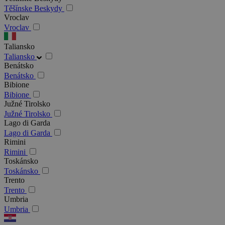
Těšínske Beskydy
Vroclav
Vroclav
Taliansko
Taliansko
Benátsko
Benátsko
Bibione
Bibione
Južné Tirolsko
Južné Tirolsko
Lago di Garda
Lago di Garda
Rimini
Rimini
Toskánsko
Toskánsko
Trento
Trento
Umbria
Umbria