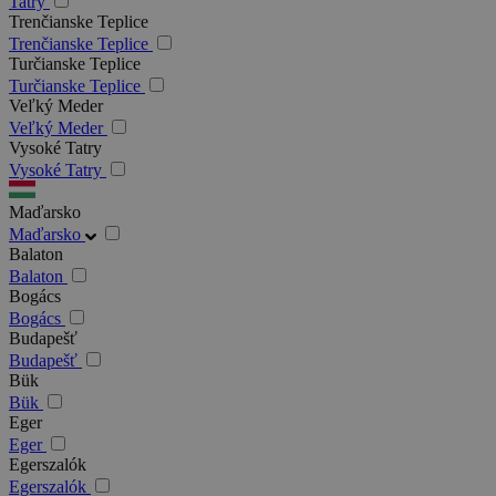
Tatry
Trenčianske Teplice
Trenčianske Teplice
Turčianske Teplice
Turčianske Teplice
Veľký Meder
Veľký Meder
Vysoké Tatry
Vysoké Tatry
Maďarsko
Maďarsko
Balaton
Balaton
Bogács
Bogács
Budapešť
Budapešť
Bük
Bük
Eger
Eger
Egerszalók
Egerszalók