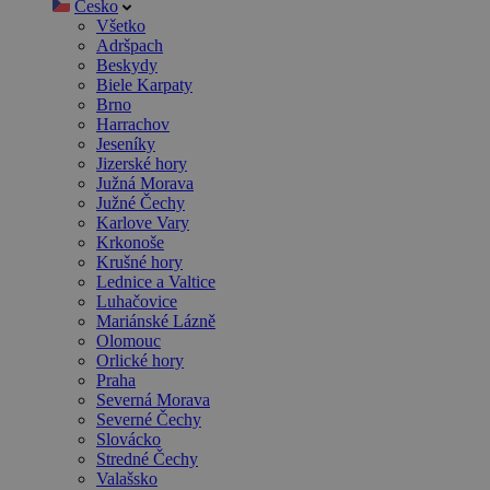
Česko
Všetko
Adršpach
Beskydy
Biele Karpaty
Brno
Harrachov
Jeseníky
Jizerské hory
Južná Morava
Južné Čechy
Karlove Vary
Krkonoše
Krušné hory
Lednice a Valtice
Luhačovice
Mariánské Lázně
Olomouc
Orlické hory
Praha
Severná Morava
Severné Čechy
Slovácko
Stredné Čechy
Valašsko