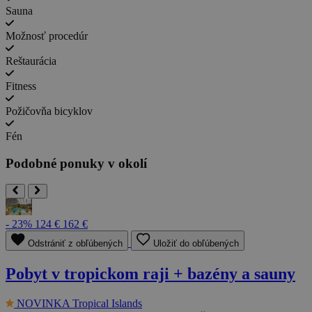
Sauna
Možnosť procedúr
Reštaurácia
Fitness
Požičovňa bicyklov
Fén
Podobné ponuky v okolí
- 23%
124 €
162 €
Odstrániť z obľúbených
Uložiť do obľúbených
Pobyt v tropickom raji + bazény a sauny
NOVINKA
Tropical Islands