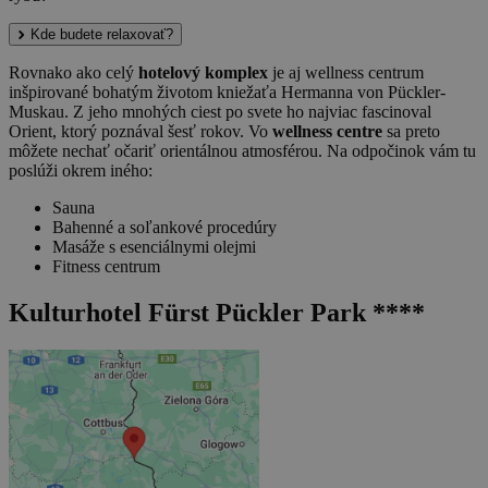
Kde budete relaxovať?
Rovnako ako celý
hotelový komplex
je aj wellness centrum
inšpirované bohatým životom kniežaťa Hermanna von Pückler-
Muskau. Z jeho mnohých ciest po svete ho najviac fascinoval
Orient, ktorý poznával šesť rokov. Vo
wellness centre
sa preto
môžete nechať očariť orientálnou atmosférou. Na odpočinok vám tu
poslúži okrem iného:
Sauna
Bahenné a soľankové procedúry
Masáže s esenciálnymi olejmi
Fitness centrum
Kulturhotel Fürst Pückler Park ****