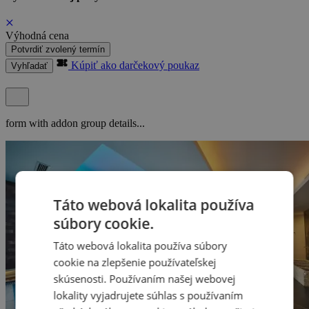
Výhodná cena
Potvrdiť zvolený termín
Kúpiť ako darčekový poukaz
Vyhľadať
form with addon group details...
Táto webová lokalita používa
súbory cookie.
Táto webová lokalita používa súbory
cookie na zlepšenie používateľskej
skúsenosti. Používaním našej webovej
lokality vyjadrujete súhlas s používaním