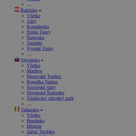
…
Rakúsko
Všetko
Alpy
Korutánsko
Nízke Taury
Štajersko
Tauplitz
Vysoké Taury
…
Slovinsko
Všetko
Maribor
Moravské Toplice
Rogaška Slatina
Savinjské Alpy
Slovinské Štajersko
Triglavský národný park
…
Taliansko
Všetko
Benátsko
Bibione
Južné Tirolsko