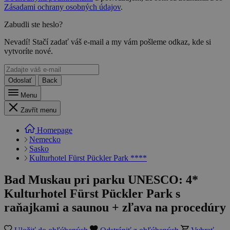
Zásadami ochrany osobných údajov
.
Zabudli ste heslo?
Nevadí! Stačí zadať váš e-mail a my vám pošleme odkaz, kde si
vytvoríte nové.
Odoslať
Back
Menu
Zavřít menu
Homepage
Nemecko
Sasko
Kulturhotel Fürst Pückler Park ****
Bad Muskau pri parku UNESCO: 4*
Kulturhotel Fürst Pückler Park s
raňajkami a saunou + zľava na procedúry