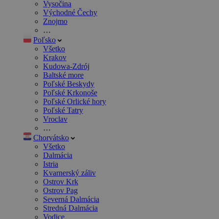
Vysočina
Východné Čechy
Znojmo
…
Poľsko
Všetko
Krakov
Kudowa-Zdrój
Baltské more
Poľské Beskydy
Poľské Krkonoše
Poľské Orlické hory
Poľské Tatry
Vroclav
…
Chorvátsko
Všetko
Dalmácia
Istria
Kvarnerský záliv
Ostrov Krk
Ostrov Pag
Severná Dalmácia
Stredná Dalmácia
Vodice