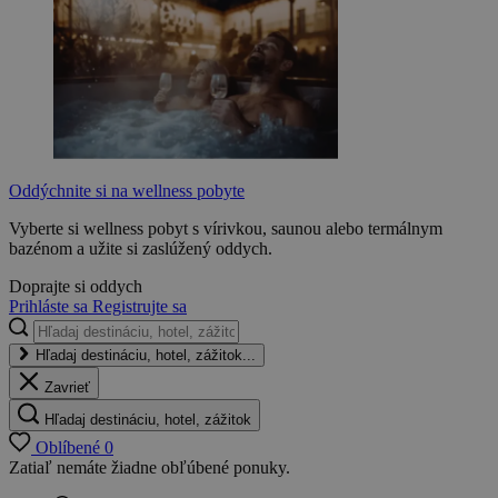
Oddýchnite si na wellness pobyte
Vyberte si wellness pobyt s vírivkou, saunou alebo termálnym
bazénom a užite si zaslúžený oddych.
Doprajte si oddych
Prihláste sa
Registrujte sa
Hľadaj destináciu, hotel, zážitok...
Zavrieť
Hľadaj destináciu, hotel, zážitok
Oblíbené
0
Zatiaľ nemáte žiadne obľúbené ponuky.