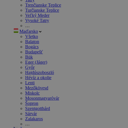
Trenčianske Teplice
Turčianske Teplice
Veľký Meder
Vysoké Tatry
…
Maďarsko
Všetko
Balaton
Bogács
Budapešť
Bük
Eger (Jáger)
Győr
Hajdúszoboszló
Hévíz a okolie
Lenti
Mezőkövesd
Miskolc
Mosonmagyaróvár
Šopron
Szentgotthárd
Sárvár
Zalakaros
…