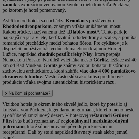
zámok
s expozíciou venovanou životu a dielu kniežaťa Pücklera,
po ktorom je hotel pomenovaný.
Asi 6 km od hotela sa nachádza
Kromlau
s presláveným
Rhododendronparkom
, známym vďaka unikátnemu mostu
Rakotzbrücke, nazývanému tiež
„Diablov most“
. Tento park je
najkrajší na jar a v lete, keď kvitnú rododendrony a azalky, a ponúka
romantické prechádzky medzi bohatou flórou. Pre cyklistov je k
dispozícii množstvo trás vedúcich malebnou krajinou Hornej
Lužice, napríklad
chodník pozdĺž rieky Nisy
, ktorá prepája
Nemecko a Poľsko. Na dlhší výlet láka mesto
Görlitz
, ležiace asi 40
km od Bad Muskau. Görlitz je známy svojou bohatou históriou a
zachovalou architektúrou, ktorá zahŕňa
viac ako 4 000 pamiatkovo
chránených budov
. Mesto často slúži ako kulisa pre filmové
produkcie vďaka svojmu autentickému historickému rázu.
Na čom si pochutnáte?
Vizitkou hotela je okrem iného skvelé jedlo, ktoré by potešilo aj
kniežaťa von Pücklera, legendárneho gurmána, ktorého meno nesie
aj obľúbený zmrzlinový dezert. V hotelovej
reštaurácii Grüner
Fürst
vás budú rozmaznávať
regionálnymi i medzinárodnými
pokrmami
, ktoré sú inšpirované pôvodnými kniežacími
receptúrami. Dali by ste si napríklad šťavnatý steak alebo jemnú
rybu?