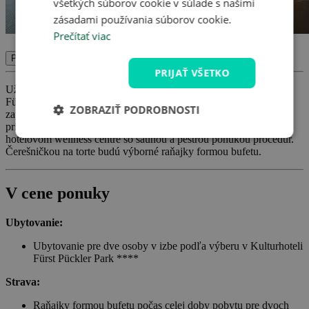
všetkých súborov cookie v súlade s našimi
zásadami používania súborov cookie.
Prečítať viac
Potvrdiť
PRIJAŤ VŠETKO
Užite si dovolenku hodnú šľachticov! Ubytujte sa v Kulturhoteli
Fürst Pückler Park **** na kraji presláveného parku Muskau,
ZOBRAZIŤ PODROBNOSTI
zapísaného na zozname UNESCO, a užite si výlety nádhernou
prírodou, objavovanie historických miest v okolí a relax v
hotelovom wellness centre so saunou a pestrou ponukou procedúr.
Čerešničkou na torte budú výborné raňajky formou bufetu.
V cene ponuky
Ubytovanie:
Ubytovanie pre dve osoby v izbe podľa výberu v Kulturhoteli
Fürst Pückler Park ****
Strava:
Raňajky formou bufetu počas celej doby pobytu pre dvoch