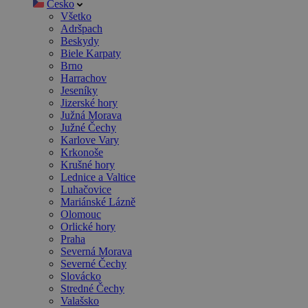
Česko
Všetko
Adršpach
Beskydy
Biele Karpaty
Brno
Harrachov
Jeseníky
Jizerské hory
Južná Morava
Južné Čechy
Karlove Vary
Krkonoše
Krušné hory
Lednice a Valtice
Luhačovice
Mariánské Lázně
Olomouc
Orlické hory
Praha
Severná Morava
Severné Čechy
Slovácko
Stredné Čechy
Valašsko