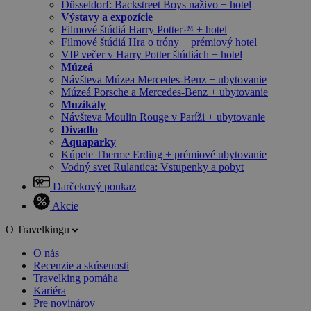
Düsseldorf: Backstreet Boys naživo + hotel
Výstavy a expozície
Filmové štúdiá Harry Potter™ + hotel
Filmové štúdiá Hra o tróny + prémiový hotel
VIP večer v Harry Potter štúdiách + hotel
Múzeá
Návšteva Múzea Mercedes-Benz + ubytovanie
Múzeá Porsche a Mercedes-Benz + ubytovanie
Muzikály
Návšteva Moulin Rouge v Paríži + ubytovanie
Divadlo
Aquaparky
Kúpele Therme Erding + prémiové ubytovanie
Vodný svet Rulantica: Vstupenky a pobyt
Darčekový poukaz
Akcie
O Travelkingu
O nás
Recenzie a skúsenosti
Travelking pomáha
Kariéra
Pre novinárov