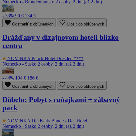
Nemecko - Brandenbursko
2 osoby, 2 dni (až 2 dni)
- 33%
90 €
134 €
Odstrániť z obľúbených
Uložiť do obľúbených
Drážďany v dizajnovom hoteli blízko
centra
NOVINKA
Penck Hotel Dresden ****
Nemecko - Sasko
2 osoby, 2 dni (až 2 dni)
- 44%
104 €
186 €
Odstrániť z obľúbených
Uložiť do obľúbených
Döbeln: Pobyt s raňajkami + zábavný
park
NOVINKA
Die Karls Bande - Das Hotel
Nemecko - Sasko
2 osoby, 2 dni (až 2 dni)