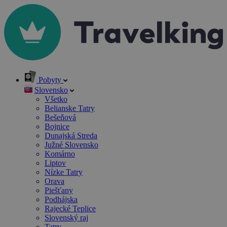
Pobyty
Slovensko
Všetko
Belianske Tatry
Bešeňová
Bojnice
Dunajská Streda
Južné Slovensko
Komárno
Liptov
Nízke Tatry
Orava
Piešťany
Podhájska
Rajecké Teplice
Slovenský raj
Tatry