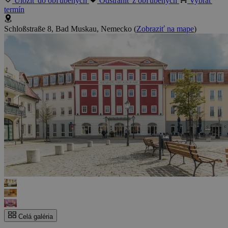
Uložiť do obľúbených
Odstrániť z obľúbených
Vybrať
termín
Schloßstraße 8, Bad Muskau, Nemecko
(
Zobraziť na mape
)
Celá galéria