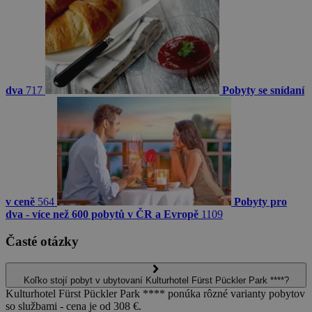
dva
717
Pobyty se snídaní
v ceně
564
Pobyty pro
dva - více než 600 pobytů v ČR a Evropě
1109
Časté otázky
Koľko stojí pobyt v ubytovaní Kulturhotel Fürst Pückler Park ****?
Kulturhotel Fürst Pückler Park **** ponúka rôzné varianty pobytov
so službami - cena je od 308 €.