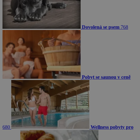
Dovolená se psem
768
Pobyt se saunou v ceně
680
Wellness pobyty pro