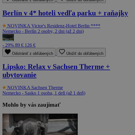
Berlín v 4* hoteli vedľa parku + raňajky
NOVINKA
Victor's Residenz-Hotel Berlin ****
Nemecko - Berlín
2 osoby, 2 dni (až 2 dni)
- 29%
89 €
126 €
Odstrániť z obľúbených
Uložiť do obľúbených
Lipsko: Relax v Sachsen Therme +
ubytovanie
NOVINKA
Sachsen Therme
Nemecko - Sasko
1 osoba, 1 deň (až 1 deň)
Mohlo by vás zaujímať