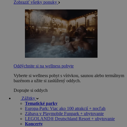
Zobraziť všetky ponuky
Oddýchnite si na wellness pobyte
Vyberte si wellness pobyt s vírivkou, saunou alebo termálnym
bazénom a užite si zaslúžený oddych.
Doprajte si oddych
Zážitky
Tematické parky
Europa-Park: Viac ako 100 atrakcií + nocľah
Zábava v Playmobile Funpark + ubytovanie
LEGOLAND® Deutschland Resort + ubytovanie
Koncerty