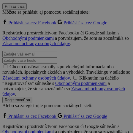
Prihlásiť sa
Môžete sa prihlásiť aj pomocou sociálnej siete:
Prihlásiť sa cez Facebook
Prihlásiť sa cez Google
Registráciou prostredníctvom Facebooku či Google súhlasím s
Obchodnými podmienkami
a potvrdzujem, že som sa zoznámil/a so
Zásadami ochrany osobných údajov
.
Chcem dostávať e-maily s pravidelnými informáciami o
novinkách, špeciálnych akciách a výhodách Travelkingu v súlade so
Zásadami ochrany osobných údajov
.
Kliknutím na tlačidlo
“Registrovať sa” súhlasíte s
Obchodnými podmienkami
a
potvrdzujete, že ste sa zoznámil/a so
Zásadami ochrany osobných
údajov
.
Registrovať sa
Alebo sa zaregistrujte pomocou sociálnych sietí:
Prihlásiť sa cez Facebook
Prihlásiť sa cez Google
Registráciou prostredníctvom Facebooku či Google súhlasím s
Obchodnými podmienkami
a potvrdzujem, že som sa zoznámil/a so