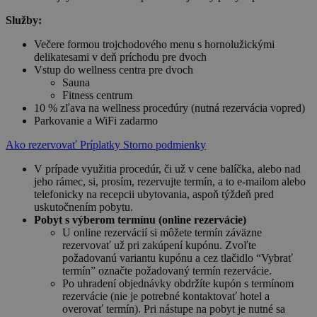
Služby:
Večere formou trojchodového menu s hornolužickými
delikatesami v deň príchodu pre dvoch
Vstup do wellness centra pre dvoch
Sauna
Fitness centrum
10 % zľava na wellness procedúry (nutná rezervácia vopred)
Parkovanie a WiFi zadarmo
Ako rezervovať
Príplatky
Storno podmienky
V prípade využitia procedúr, či už v cene balíčka, alebo nad
jeho rámec, si, prosím, rezervujte termín, a to e-mailom alebo
telefonicky na recepcii ubytovania, aspoň týždeň pred
uskutočnením pobytu.
Pobyt s výberom termínu (online rezervácie)
U online rezervácií si môžete termín záväzne
rezervovať už pri zakúpení kupónu. Zvoľte
požadovanú variantu kupónu a cez tlačidlo “Vybrať
termín” označte požadovaný termín rezervácie.
Po uhradení objednávky obdržíte kupón s termínom
rezervácie (nie je potrebné kontaktovať hotel a
overovať termín). Pri nástupe na pobyt je nutné sa