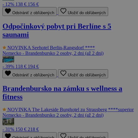
- 12%
138 €
156 €
Odstrániť z obľúbených
Uložiť do obľúbených
Odpočinkový pobyt pri Berlíne s 5
saunami
NOVINKA
Seehotel Berlin-Rangsdorf ****
Nemecko - Brandenbursko
2 osoby, 2 dni (až 2 dni)
- 39%
118 €
194 €
Odstrániť z obľúbených
Uložiť do obľúbených
Brandenbursko na zámku s wellness a
fitness
NOVINKA
The Lakeside Burghotel zu Strausberg ****superior
Nemecko - Brandenbursko
2 osoby, 2 dni (až 2 dni)
- 31%
150 €
218 €
Odstrániť z obľúbených
Uložiť do obľúbených