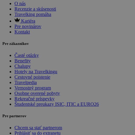
O nás
Recenzie a skúsenosti
Travelking pomáha
Kariéra
Pre novinárov
Kontakt
Pre zákazníkov
Časté otázky
Benefity
Chalupy
Hotely na Travelkingu
Cestovné poistenie
Travelpedia
Vernostný program
Osobne overené pobyty
Rekreačné príspevky
Študentské preukazy ISIC, ITIC a EURO26
Pre partnerov
Chcem sa stať partnerom
Prihlásiť sa do extranetu