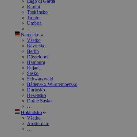
Lago di Garda
Rimini
Toskánsko
Trento
Umbria
…
Nemecko
Všetko
Bavorsko
Berlín
Düsseldorf
Hamburg
Rujana
Sasko
Schwarzwald
Bádensko-Württembersko
Durínsko
Hesensko
Dolné Sasko
…
Holandsko
Všetko
Amsterdam
…