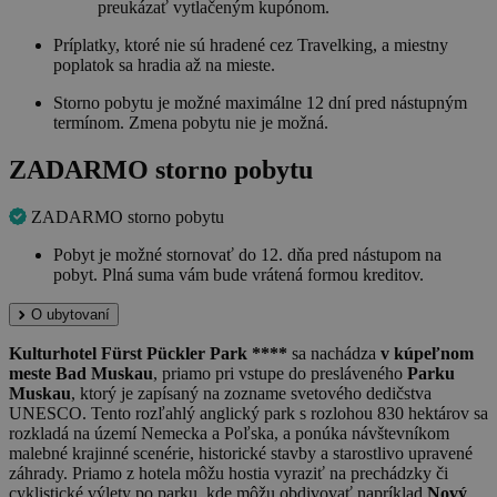
preukázať vytlačeným kupónom.
Príplatky, ktoré nie sú hradené cez Travelking, a miestny
poplatok sa hradia až na mieste.
Storno pobytu je možné maximálne 12 dní pred nástupným
termínom. Zmena pobytu nie je možná.
ZADARMO storno pobytu
ZADARMO storno pobytu
Pobyt je možné stornovať do 12. dňa pred nástupom na
pobyt. Plná suma vám bude vrátená formou kreditov.
O ubytovaní
Kulturhotel Fürst Pückler Park ****
sa nachádza
v kúpeľnom
meste Bad Muskau
, priamo pri vstupe do presláveného
Parku
Muskau
, ktorý je zapísaný na zozname svetového dedičstva
UNESCO. Tento rozľahlý anglický park s rozlohou 830 hektárov sa
rozkladá na území Nemecka a Poľska, a ponúka návštevníkom
malebné krajinné scenérie, historické stavby a starostlivo upravené
záhrady. Priamo z hotela môžu hostia vyraziť na prechádzky či
cyklistické výlety po parku, kde môžu obdivovať napríklad
Nový