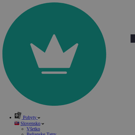
Pobyty
Slovensko
Všetko
Belianske Tatry