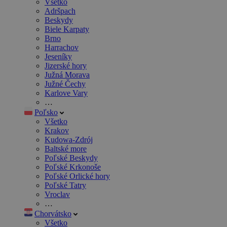
Všetko
Adršpach
Beskydy
Biele Karpaty
Brno
Harrachov
Jeseníky
Jizerské hory
Južná Morava
Južné Čechy
Karlove Vary
…
Poľsko
Všetko
Krakov
Kudowa-Zdrój
Baltské more
Poľské Beskydy
Poľské Krkonoše
Poľské Orlické hory
Poľské Tatry
Vroclav
…
Chorvátsko
Všetko