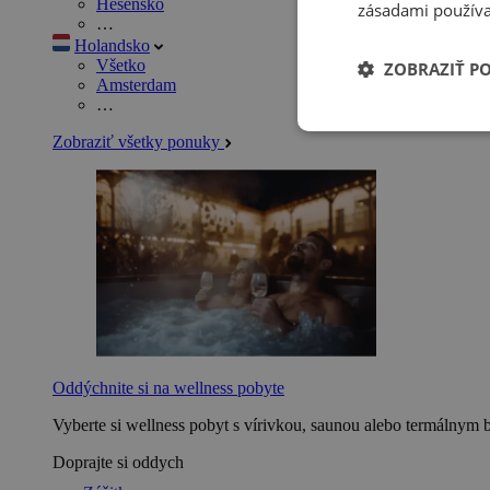
Hesensko
zásadami používa
…
Holandsko
Všetko
ZOBRAZIŤ P
Amsterdam
…
Zobraziť všetky ponuky
Oddýchnite si na wellness pobyte
Vyberte si wellness pobyt s vírivkou, saunou alebo termálnym 
Doprajte si oddych