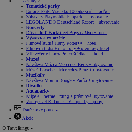
Zážitky
Tematické parky
Europa-Park: Viac ako 100 atrakcií + nocľah
Zábava v Playmobile Funpark + ubytovanie
LEGOLAND® Deutschland Resort + ubytovanie
Koncerty
Düsseldorf: Backstreet Boys naživo + hotel
Výstavy a expozície
Filmové štúdiá Harry Potter™ + hotel
Filmové štúdiá Hra o tróny + prémiový hotel
VIP večer v Harry Potter štúdiách + hotel
Múzeá
Návšteva Múzea Mercedes-Benz + ubytovanie
Múzeá Porsche a Mercedes-Benz + ubytovanie
Muzikály
Návšteva Moulin Rouge v Paríži + ubytovanie
Divadlo
Aquaparky
Kúpele Therme Erding + prémiové ubytovanie
Vodný svet Rulantica: Vstupenky a pobyt
Darčekový poukaz
Akcie
O Travelkingu