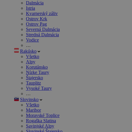
Dalmácia
Istria
Kvarnerský záliv
Ostrov Krk
Ostrov Pag
Severná Dalmácia
Stredná Dalmácia
Vodice
…
Rakúsko
Všetko
Alpy
Korutánsko
Nízke Taury
Štajersko
Tauplitz
Vysoké Taury
…
Slovinsko
Všetko
Maribor
Moravské Toplice
Rogaška Slatina
Savinjské Alpy
Slovinské Štajersko