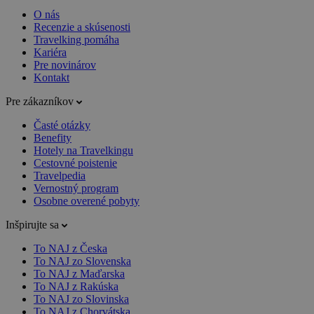
O nás
Recenzie a skúsenosti
Travelking pomáha
Kariéra
Pre novinárov
Kontakt
Pre zákazníkov
Časté otázky
Benefity
Hotely na Travelkingu
Cestovné poistenie
Travelpedia
Vernostný program
Osobne overené pobyty
Inšpirujte sa
To NAJ z Česka
To NAJ zo Slovenska
To NAJ z Maďarska
To NAJ z Rakúska
To NAJ zo Slovinska
To NAJ z Chorvátska