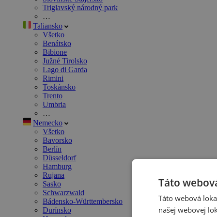
Triglavský národný park
…
Taliansko
Všetko
Benátsko
Bibione
Južné Tirolsko
Lago di Garda
Rimini
Toskánsko
Trento
Umbria
…
Nemecko
Všetko
Bavorsko
Berlín
Düsseldorf
Hamburg
Rujana
Táto webová
Sasko
Schwarzwald
Táto webová lokal
Bádensko-Württembersko
našej webovej lok
Durínsko