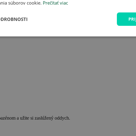
nia súborov cookie.
Prečítať viac
ODROBNOSTI
PRI
bazénom a užite si zaslúžený oddych.