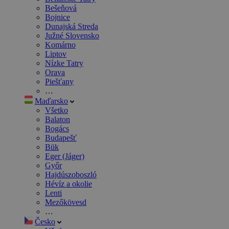
Bešeňová
Bojnice
Dunajská Streda
Južné Slovensko
Komárno
Liptov
Nízke Tatry
Orava
Piešťany
…
Maďarsko
Všetko
Balaton
Bogács
Budapešť
Bük
Eger (Jáger)
Győr
Hajdúszoboszló
Hévíz a okolie
Lenti
Mezőkövesd
…
Česko