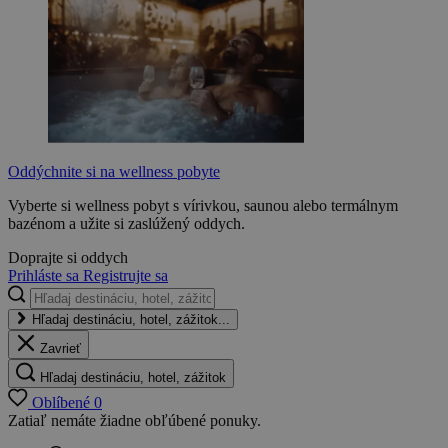
Oddýchnite si na wellness pobyte
Vyberte si wellness pobyt s vírivkou, saunou alebo termálnym
bazénom a užite si zaslúžený oddych.
Doprajte si oddych
Prihláste sa
Registrujte sa
Hľadaj destináciu, hotel, zážitok...
Zavrieť
Hľadaj destináciu, hotel, zážitok
Oblíbené
0
Zatiaľ nemáte žiadne obľúbené ponuky.