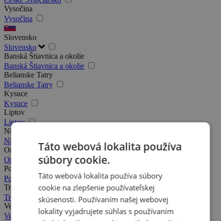
Vysočina
Vysočina
Slovensko
Slovensko
Banská Štiavnica a okolie
Banská Štiavnica a okolie
Belianske Tatry
Belianske Tatry
Kysuce
Kysuce
Liptov
Liptov
Nízke Tatry
Nízke Tatry
Táto webová lokalita používa
Orava
súbory cookie.
Orava
Podhájska a okolie
Táto webová lokalita používa súbory
Podhájska a okolie
cookie na zlepšenie používateľskej
Trenčín a okolie
Trenčín a okolie
skúsenosti. Používaním našej webovej
Veľká Fatra
lokality vyjadrujete súhlas s používaním
Veľká Fatra