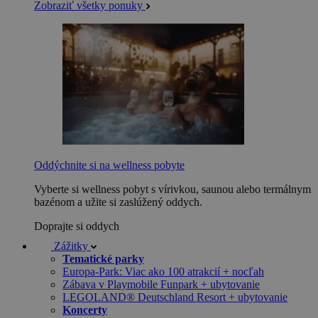
Zobraziť všetky ponuky
Oddýchnite si na wellness pobyte
Vyberte si wellness pobyt s vírivkou, saunou alebo termálnym
bazénom a užite si zaslúžený oddych.
Doprajte si oddych
Zážitky
Tematické parky
Europa-Park: Viac ako 100 atrakcií + nocľah
Zábava v Playmobile Funpark + ubytovanie
LEGOLAND® Deutschland Resort + ubytovanie
Koncerty