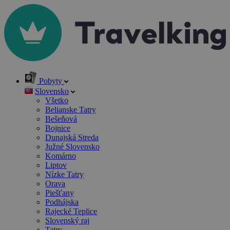
Pobyty
Slovensko
Všetko
Belianske Tatry
Bešeňová
Bojnice
Dunajská Streda
Južné Slovensko
Komárno
Liptov
Nízke Tatry
Orava
Piešťany
Podhájska
Rajecké Teplice
Slovenský raj
Tatry