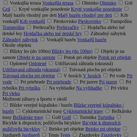
Vonkajšia terasa
Vonkajšia terasa
Ohnisko
Ohnisko
Gril
Gril
Kryté vonkajšie posedenie
Kryté vonkajšie posedenie
Malý bazén vhodný pre deti
Malý bazén vhodný pre deti
Krb
vonkajší
Krb vonkajší
Pieskovisko
Pieskovisko
Trampolína
Trampolína
Preliezačky
Preliezačky
Hojdačka alebo iné
detské hry
Hojdačka alebo iné detské hry
Záhradný nábytok
Záhradný nábytok
Vonkajší bazén
Vonkajší bazén
Okolie objektu
Blízky les (do 100m)
Blízky les (do 100m)
Objekt je na
samote
Objekt je na samote
Potok pri objekte
Potok pri objekte
Oplotené
Oplotené
Udržiavaná záhrada (okrasná)
Udržiavaná záhrada (okrasná)
Trávnatá plocha pri objekte
Trávnatá plocha pri objekte
V horách
V horách
Pri vode
Pri
vode
Pri priehrade
Pri priehrade
Pri jazere
Pri jazere
Pri
rybníku
Pri rybníku
Na vyhliadke
Na vyhliadke
Pri vleku
Pri vleku
Možnosti zábavy a športu v okolí
Blízke verejné kúpalisko / bazén
Blízke verejné kúpalisko /
bazén
Cykloturistické trasy
Cykloturistické trasy
Bežkárske
trasy
Bežkárske trasy
Golf
Golf
Turistika
Turistika
Bicykle k dispozícii, požičovňa bicyklov
Bicykle k dispozícii,
požičovňa bicyklov
Ihrisko pri objekte
Ihrisko pri objekte
Jazdiareň
Jazdiareň
Tenis
Tenis
Zjazdovky
Zjazdovky