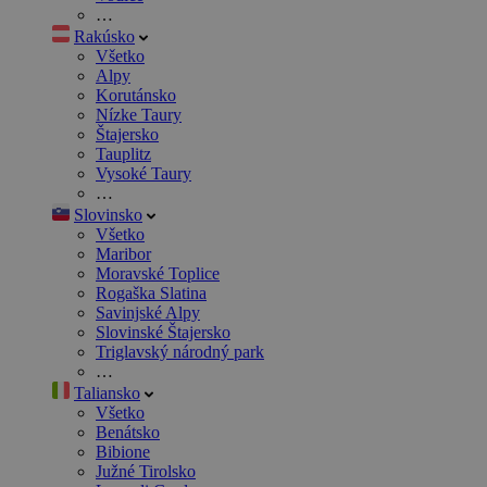
…
Rakúsko
Všetko
Alpy
Korutánsko
Nízke Taury
Štajersko
Tauplitz
Vysoké Taury
…
Slovinsko
Všetko
Maribor
Moravské Toplice
Rogaška Slatina
Savinjské Alpy
Slovinské Štajersko
Triglavský národný park
…
Taliansko
Všetko
Benátsko
Bibione
Južné Tirolsko