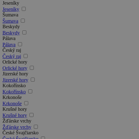
Jeseníky
Jeseníky
Šumava
Šumava
Beskydy
Beskydy
Pálava
Pálava
Český raj
Český raj
Orlické hory
Orlické hory
Jizerské hory
Jizerské hory
Kokořínsko
Kokořínsko
Krkonoše
Krkonoše
Krušné hory
Krušné hory
Žďárske vrchy
Žďárske vrchy
České Švajčiarsko
České Švajčiarsko