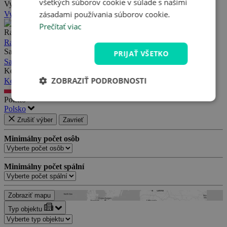
všetkých súborov cookie v súlade s našimi
Vysoké Tatry
zásadami používania súborov cookie.
Vysoké Tatry
Prečítať viac
Rakousko
Rakousko
Salzbursko
PRIJAŤ VŠETKO
Salzbursko
Korutánsko
ZOBRAZIŤ PODROBNOSTI
Korutánsko
Polsko
Polsko
Zrušiť výber
Zavrieť
Minimálny počet osôb
Minimálny počet spální
Zobraziť mapu
Typ objektu