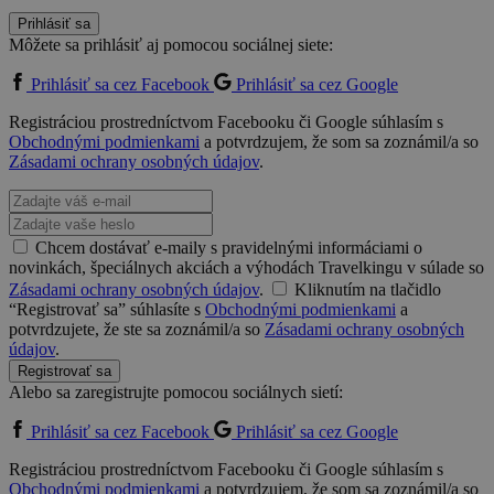
Prihlásiť sa
Môžete sa prihlásiť aj pomocou sociálnej siete:
Prihlásiť sa cez Facebook
Prihlásiť sa cez Google
Registráciou prostredníctvom Facebooku či Google súhlasím s
Obchodnými podmienkami
a potvrdzujem, že som sa zoznámil/a so
Zásadami ochrany osobných údajov
.
Chcem dostávať e-maily s pravidelnými informáciami o
novinkách, špeciálnych akciách a výhodách Travelkingu v súlade so
Zásadami ochrany osobných údajov
.
Kliknutím na tlačidlo
“Registrovať sa” súhlasíte s
Obchodnými podmienkami
a
potvrdzujete, že ste sa zoznámil/a so
Zásadami ochrany osobných
údajov
.
Registrovať sa
Alebo sa zaregistrujte pomocou sociálnych sietí:
Prihlásiť sa cez Facebook
Prihlásiť sa cez Google
Registráciou prostredníctvom Facebooku či Google súhlasím s
Obchodnými podmienkami
a potvrdzujem, že som sa zoznámil/a so