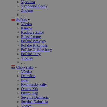
Vysočina
Východné Čechy
Znojmo
…
Poľsko
Všetko
Krakov
Kudowa-Zdrój
Baltské more
Poľské Beskydy
Poľské Krkonoše
Poľské Orlické hory
Poľské Tatry
Vroclav
…
Chorvátsko
Všetko
Dalmácia
Istria
Kvarnerský záliv
Ostrov Krk
Ostrov Pag
Severná Dalmácia
Stredná Dalmácia
Vodice