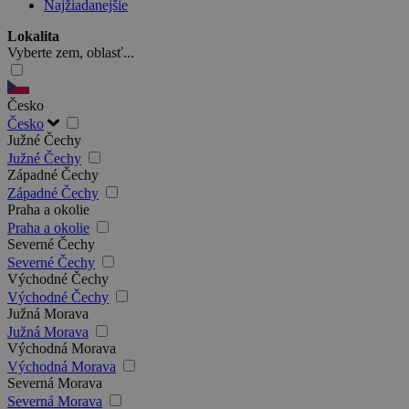
Najžiadanejšie
Lokalita
Vyberte zem, oblasť...
Česko
Česko
Južné Čechy
Južné Čechy
Západné Čechy
Západné Čechy
Praha a okolie
Praha a okolie
Severné Čechy
Severné Čechy
Východné Čechy
Východné Čechy
Južná Morava
Južná Morava
Východná Morava
Východná Morava
Severná Morava
Severná Morava