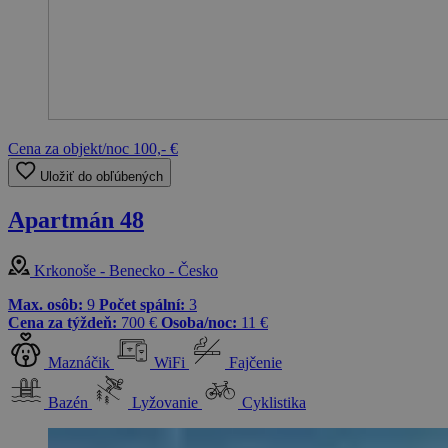
Cena za objekt/noc
100,- €
Uložiť do obľúbených
Apartmán 48
Krkonoše - Benecko - Česko
Max. osôb:
9
Počet spální:
3
Cena za týždeň:
700 €
Osoba/noc:
11 €
Maznáčik
WiFi
Fajčenie
Bazén
Lyžovanie
Cyklistika