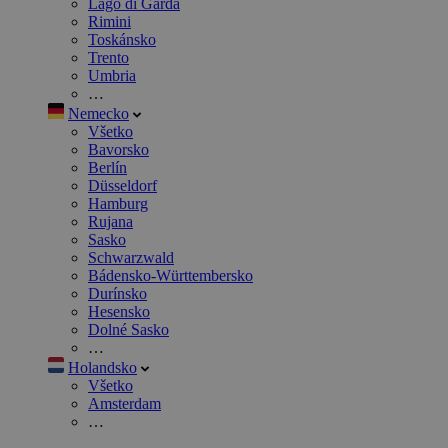
Lago di Garda
Rimini
Toskánsko
Trento
Umbria
…
Nemecko
Všetko
Bavorsko
Berlín
Düsseldorf
Hamburg
Rujana
Sasko
Schwarzwald
Bádensko-Württembersko
Durínsko
Hesensko
Dolné Sasko
…
Holandsko
Všetko
Amsterdam
…