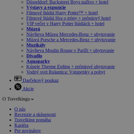
Düsseldorf: Backstreet Boys naživo + hotel
Výstavy a expozície
Filmové štúdiá Harry Potter™ + hotel
Filmové štúdiá Hra o tróny + prémiový hotel
VIP večer v Harry Potter štúdiách + hotel
Múzeá
Návšteva Múzea Mercedes-Benz + ubytovanie
Múzeá Porsche a Mercedes-Benz + ubytovanie
Muzikály
Návšteva Moulin Rouge v Paríži + ubytovanie
Divadlo
Aquaparky
Kúpele Therme Erding + prémiové ubytovanie
Vodný svet Rulantica: Vstupenky a pobyt
Darčekový poukaz
Akcie
O Travelkingu
O nás
Recenzie a skúsenosti
Travelking pomáha
Kariéra
Pre novinárov