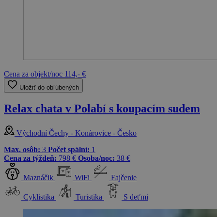
Cena za objekt/noc
114,- €
Uložiť do obľúbených
Relax chata v Polabí s koupacím sudem
Východní Čechy - Konárovice - Česko
Max. osôb:
3
Počet spální:
1
Cena za týždeň:
798 €
Osoba/noc:
38 €
Maznáčik
WiFi
Fajčenie
Cyklistika
Turistika
S deťmi