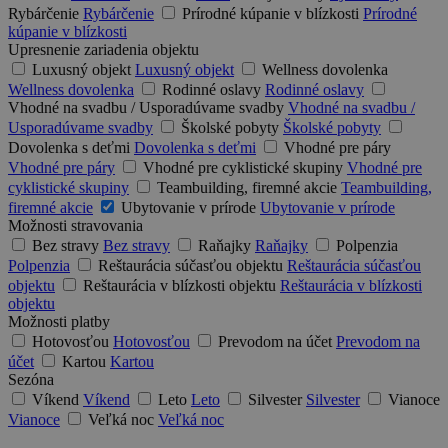
Rybárčenie
Rybárčenie
Prírodné kúpanie v blízkosti
Prírodné
kúpanie v blízkosti
Upresnenie zariadenia objektu
Luxusný objekt
Luxusný objekt
Wellness dovolenka
Wellness dovolenka
Rodinné oslavy
Rodinné oslavy
Vhodné na svadbu / Usporadúvame svadby
Vhodné na svadbu /
Usporadúvame svadby
Školské pobyty
Školské pobyty
Dovolenka s deťmi
Dovolenka s deťmi
Vhodné pre páry
Vhodné pre páry
Vhodné pre cyklistické skupiny
Vhodné pre
cyklistické skupiny
Teambuilding, firemné akcie
Teambuilding,
firemné akcie
Ubytovanie v prírode
Ubytovanie v prírode
Možnosti stravovania
Bez stravy
Bez stravy
Raňajky
Raňajky
Polpenzia
Polpenzia
Reštaurácia súčasťou objektu
Reštaurácia súčasťou
objektu
Reštaurácia v blízkosti objektu
Reštaurácia v blízkosti
objektu
Možnosti platby
Hotovosťou
Hotovosťou
Prevodom na účet
Prevodom na
účet
Kartou
Kartou
Sezóna
Víkend
Víkend
Leto
Leto
Silvester
Silvester
Vianoce
Vianoce
Veľká noc
Veľká noc