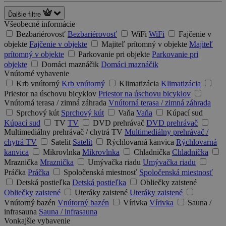
Ďalšie filtre
Všeobecné informácie
Bezbariérovosť
Bezbariérovosť
WiFi
WiFi
Fajčenie v
objekte
Fajčenie v objekte
Majiteľ prítomný v objekte
Majiteľ
prítomný v objekte
Parkovanie pri objekte
Parkovanie pri
objekte
Domáci maznáčik
Domáci maznáčik
Vnútorné vybavenie
Krb vnútorný
Krb vnútorný
Klimatizácia
Klimatizácia
Priestor na úschovu bicyklov
Priestor na úschovu bicyklov
Vnútorná terasa / zimná záhrada
Vnútorná terasa / zimná záhrada
Sprchový kút
Sprchový kút
Vaňa
Vaňa
Kúpací sud
Kúpací sud
TV
TV
DVD prehrávač
DVD prehrávač
Multimediálny prehrávač / chytrá TV
Multimediálny prehrávač /
chytrá TV
Satelit
Satelit
Rýchlovarná kanvica
Rýchlovarná
kanvica
Mikrovlnka
Mikrovlnka
Chladnička
Chladnička
Mraznička
Mraznička
Umývačka riadu
Umývačka riadu
Práčka
Práčka
Spoločenská miestnosť
Spoločenská miestnosť
Detská postieľka
Detská postieľka
Obliečky zaistené
Obliečky zaistené
Uteráky zaistené
Uteráky zaistené
Vnútorný bazén
Vnútorný bazén
Vírivka
Vírivka
Sauna /
infrasauna
Sauna / infrasauna
Vonkajšie vybavenie