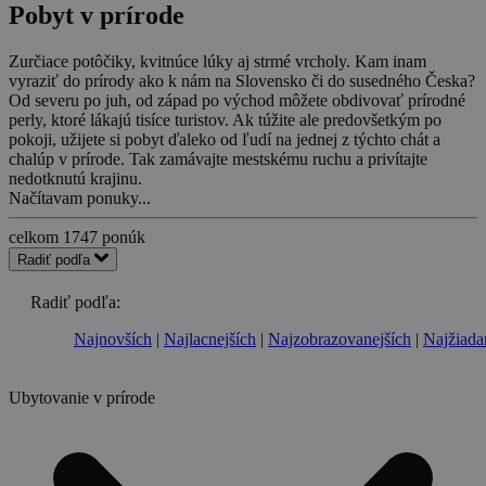
Pobyt v prírode
Zurčiace potôčiky, kvitnúce lúky aj strmé vrcholy. Kam inam
vyraziť do prírody ako k nám na Slovensko či do susedného Česka?
Od severu po juh, od západ po východ môžete obdivovať prírodné
perly, ktoré lákajú tisíce turistov. Ak túžite ale predovšetkým po
pokoji, užijete si pobyt ďaleko od ľudí na jednej z týchto chát a
chalúp v prírode. Tak zamávajte mestskému ruchu a privítajte
nedotknutú krajinu.
Načítavam ponuky...
celkom
1747
ponúk
Radiť podľa
Radiť podľa:
Najnovších
Najlacnejších
Najzobrazovanejších
Najžiada
Ubytovanie v prírode