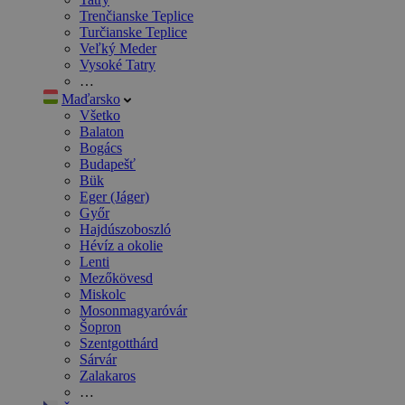
Trenčianske Teplice
Turčianske Teplice
Veľký Meder
Vysoké Tatry
…
Maďarsko
Všetko
Balaton
Bogács
Budapešť
Bük
Eger (Jáger)
Győr
Hajdúszoboszló
Hévíz a okolie
Lenti
Mezőkövesd
Miskolc
Mosonmagyaróvár
Šopron
Szentgotthárd
Sárvár
Zalakaros
…