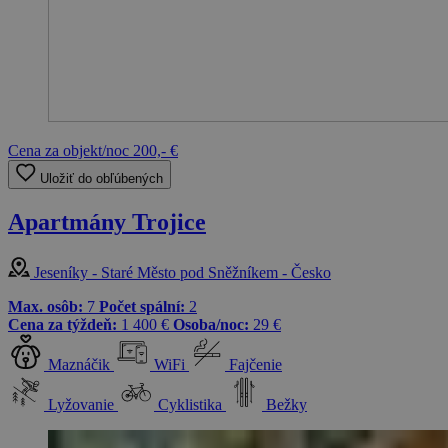
Cena za objekt/noc
200,- €
Uložiť do obľúbených
Apartmány Trojice
Jeseníky - Staré Město pod Sněžníkem - Česko
Max. osôb:
7
Počet spální:
2
Cena za týždeň:
1 400 €
Osoba/noc:
29 €
Maznáčik
WiFi
Fajčenie
Lyžovanie
Cyklistika
Bežky