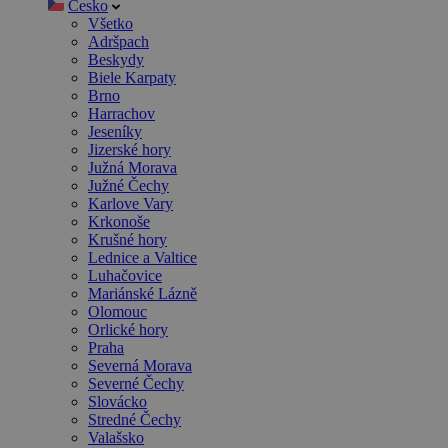
Česko
Všetko
Adršpach
Beskydy
Biele Karpaty
Brno
Harrachov
Jeseníky
Jizerské hory
Južná Morava
Južné Čechy
Karlove Vary
Krkonoše
Krušné hory
Lednice a Valtice
Luhačovice
Mariánské Lázně
Olomouc
Orlické hory
Praha
Severná Morava
Severné Čechy
Slovácko
Stredné Čechy
Valašsko