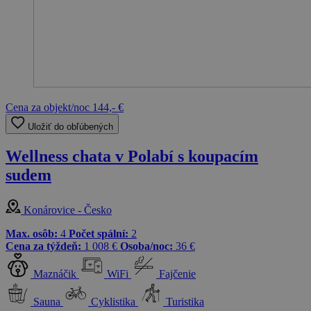
Cena za objekt/noc
144,- €
Uložiť do obľúbených
Wellness chata v Polabí s koupacím
sudem
Konárovice - Česko
Max. osôb:
4
Počet spální:
2
Cena za týždeň:
1 008 €
Osoba/noc:
36 €
Maznáčik
WiFi
Fajčenie
Sauna
Cyklistika
Turistika