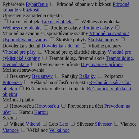
Rybárčenie
Rybárčenie
Prírodné kúpanie v blízkosti
Prírodné
kúpanie v blízkosti
Upresnenie zariadenia objektu
Luxusný objekt
Luxusný objekt
Wellness dovolenka
Wellness dovolenka
Rodinné oslavy
Rodinné oslavy
Vhodné na svadbu / Usporadúvame svadby
Vhodné na svadbu /
Usporadúvame svadby
Školské pobyty
Školské pobyty
Dovolenka s deťmi
Dovolenka s deťmi
Vhodné pre páry
Vhodné pre páry
Vhodné pre cyklistické skupiny
Vhodné pre
cyklistické skupiny
Teambuilding, firemné akcie
Teambuilding,
firemné akcie
Ubytovanie v prírode
Ubytovanie v prírode
Možnosti stravovania
Bez stravy
Bez stravy
Raňajky
Raňajky
Polpenzia
Polpenzia
Reštaurácia súčasťou objektu
Reštaurácia súčasťou
objektu
Reštaurácia v blízkosti objektu
Reštaurácia v blízkosti
objektu
Možnosti platby
Hotovosťou
Hotovosťou
Prevodom na účet
Prevodom na
účet
Kartou
Kartou
Sezóna
Víkend
Víkend
Leto
Leto
Silvester
Silvester
Vianoce
Vianoce
Veľká noc
Veľká noc