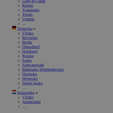
Lago di Garda
Rimini
Toskánsko
Trento
Umbria
…
Nemecko
Všetko
Bavorsko
Berlín
Düsseldorf
Hamburg
Rujana
Sasko
Schwarzwald
Bádensko-Württembersko
Durínsko
Hesensko
Dolné Sasko
…
Holandsko
Všetko
Amsterdam
…