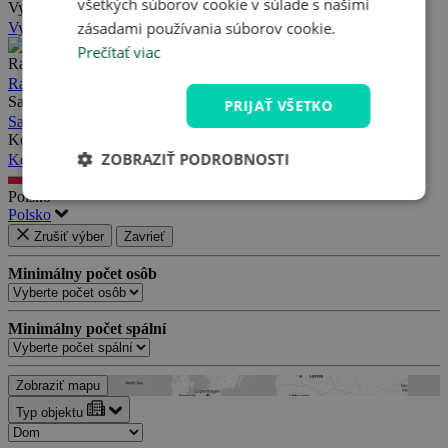
všetkých súborov cookie v súlade s našimi
Vysoké Tatry
zásadami používania súborov cookie.
Vysoké Tatry
Prečítať viac
Rakousko
Rakousko
Salzbursko
PRIJAŤ VŠETKO
Salzbursko
Korutánsko
ZOBRAZIŤ PODROBNOSTI
Korutánsko
Polsko
Polsko
Zrušiť výber
Zavrieť
Minimálny počet osôb
Minimálny počet spální
Zobraziť mapu
Typ objektu