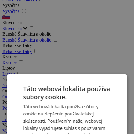
Vysočina
Vysočina
Slovensko
Slovensko
Banská Štiavnica a okolie
Banská Štiavnica a okolie
Belianske Tatry
Belianske Tatry
Kysuce
Kysuce
Liptov
Liptov
Nízke Tatry
Nízke Tatry
Táto webová lokalita používa
Orava
súbory cookie.
Orava
Podhájska a okolie
Táto webová lokalita používa súbory
Podhájska a okolie
cookie na zlepšenie používateľskej
Trenčín a okolie
Trenčín a okolie
skúsenosti. Používaním našej webovej
Veľká Fatra
lokality vyjadrujete súhlas s používaním
Veľká Fatra