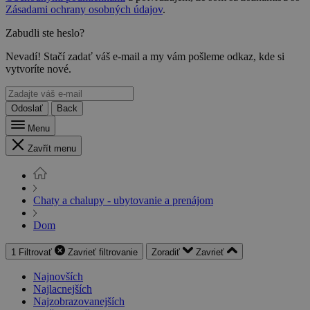
Zásadami ochrany osobných údajov
.
Zabudli ste heslo?
Nevadí! Stačí zadať váš e-mail a my vám pošleme odkaz, kde si
vytvoríte nové.
Odoslať
Back
Menu
Zavřít menu
Chaty a chalupy - ubytovanie a prenájom
Dom
1
Filtrovať
Zavrieť
filtrovanie
Zoradiť
Zavrieť
Najnovších
Najlacnejších
Najzobrazovanejších