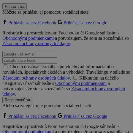
Prihlásiť sa
Môžete sa prihlásiť aj pomocou sociálnej siete:
Prihlásiť sa cez Facebook
Prihlásiť sa cez Google
Registráciou prostredníctvom Facebooku či Google súhlasím s
Obchodnými podmienkami
a potvrdzujem, že som sa zoznámil/a so
Zásadami ochrany osobných údajov
.
Chcem dostávať e-maily s pravidelnými informáciami o
novinkách, špeciálnych akciách a výhodách Travelkingu v súlade so
Zásadami ochrany osobných údajov
.
Kliknutím na tlačidlo
“Registrovať sa” súhlasíte s
Obchodnými podmienkami
a
potvrdzujete, že ste sa zoznámil/a so
Zásadami ochrany osobných
údajov
.
Registrovať sa
Alebo sa zaregistrujte pomocou sociálnych sietí:
Prihlásiť sa cez Facebook
Prihlásiť sa cez Google
Registráciou prostredníctvom Facebooku či Google súhlasím s
Obchodnými podmienkami
a potvrdzujem, že som sa zoznámil/a so