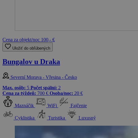
Cena za objekt/noc
100,- €
Uložiť do obľúbených
Bungalov u Draka
Severní Morava - Vřesina - Česko
Max. osôb:
5
Počet spální:
2
Cena za týždeň:
700 €
Osoba/noc:
20 €
Maznáčik
WiFi
Fajčenie
Cyklistika
Turistika
Luxusný