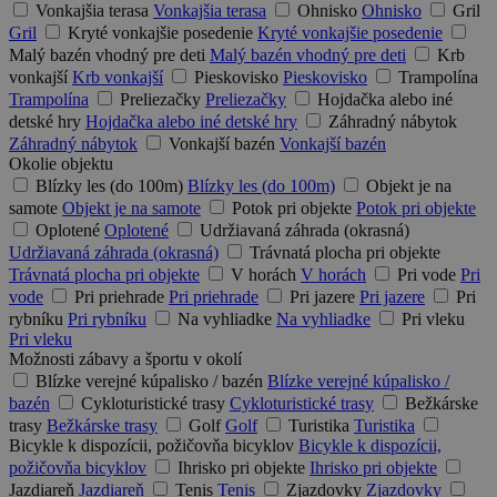
Vonkajšia terasa
Vonkajšia terasa
Ohnisko
Ohnisko
Gril
Gril
Kryté vonkajšie posedenie
Kryté vonkajšie posedenie
Malý bazén vhodný pre deti
Malý bazén vhodný pre deti
Krb
vonkajší
Krb vonkajší
Pieskovisko
Pieskovisko
Trampolína
Trampolína
Preliezačky
Preliezačky
Hojdačka alebo iné
detské hry
Hojdačka alebo iné detské hry
Záhradný nábytok
Záhradný nábytok
Vonkajší bazén
Vonkajší bazén
Okolie objektu
Blízky les (do 100m)
Blízky les (do 100m)
Objekt je na
samote
Objekt je na samote
Potok pri objekte
Potok pri objekte
Oplotené
Oplotené
Udržiavaná záhrada (okrasná)
Udržiavaná záhrada (okrasná)
Trávnatá plocha pri objekte
Trávnatá plocha pri objekte
V horách
V horách
Pri vode
Pri
vode
Pri priehrade
Pri priehrade
Pri jazere
Pri jazere
Pri
rybníku
Pri rybníku
Na vyhliadke
Na vyhliadke
Pri vleku
Pri vleku
Možnosti zábavy a športu v okolí
Blízke verejné kúpalisko / bazén
Blízke verejné kúpalisko /
bazén
Cykloturistické trasy
Cykloturistické trasy
Bežkárske
trasy
Bežkárske trasy
Golf
Golf
Turistika
Turistika
Bicykle k dispozícii, požičovňa bicyklov
Bicykle k dispozícii,
požičovňa bicyklov
Ihrisko pri objekte
Ihrisko pri objekte
Jazdiareň
Jazdiareň
Tenis
Tenis
Zjazdovky
Zjazdovky