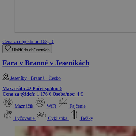
Cena za objekt/noc
168,- €
Uložiť do obľúbených
Fara v Branné v Jeseníkách
Jeseníky - Branná - Česko
Max. osôb:
42
Počet spální:
6
Cena za týždeň:
1 176 €
Osoba/noc:
4 €
Maznáčik
WiFi
Fajčenie
Lyžovanie
Cyklistika
Bežky