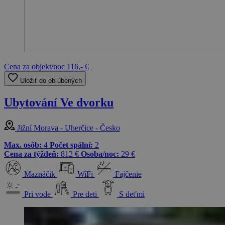
Cena za objekt/noc
116,- €
Uložiť do obľúbených
Ubytování Ve dvorku
Jižní Morava - Uherčice - Česko
Max. osôb:
4
Počet spální:
2
Cena za týždeň:
812 €
Osoba/noc:
29 €
Maznáčik
WiFi
Fajčenie
Pri vode
Pre deti
S deťmi