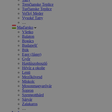
Trenčianske Teplice
Turčianske Teplice
Veľký Meder
Vysoké Tatry
…
Maďarsko
Všetko
Balaton
Bogács
Budapešť
Bük
Eger (Jáger)
Győr
Hajdúszoboszló
Hévíz a okolie
Lenti
Mezőkövesd
Miskolc
Mosonmagyaróvár
Šopron
Szentgotthárd
Sárvár
Zalakaros
…