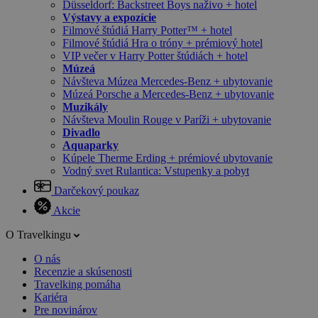
Düsseldorf: Backstreet Boys naživo + hotel
Výstavy a expozície
Filmové štúdiá Harry Potter™ + hotel
Filmové štúdiá Hra o tróny + prémiový hotel
VIP večer v Harry Potter štúdiách + hotel
Múzeá
Návšteva Múzea Mercedes-Benz + ubytovanie
Múzeá Porsche a Mercedes-Benz + ubytovanie
Muzikály
Návšteva Moulin Rouge v Paríži + ubytovanie
Divadlo
Aquaparky
Kúpele Therme Erding + prémiové ubytovanie
Vodný svet Rulantica: Vstupenky a pobyt
Darčekový poukaz
Akcie
O Travelkingu
O nás
Recenzie a skúsenosti
Travelking pomáha
Kariéra
Pre novinárov