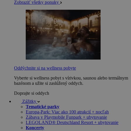
Zobraziť všetky ponuky
Oddýchnite si na wellness pobyte
Vyberte si wellness pobyt s vírivkou, saunou alebo termálnym
bazénom a užite si zaslúžený oddych.
Doprajte si oddych
Zážitky
Tematické parky
Europa-Park: Viac ako 100 atrakcií + nocľah
Zábava v Playmobile Funpark + ubytovanie
LEGOLAND® Deutschland Resort + ubytovanie
Koncerty