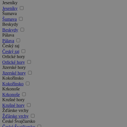
Jeseníky
Jeseníky
Šumava
Šumava
Beskydy
Beskydy
Pálava
Pálava
Český raj
Český raj
Orlické hory
Orlické hory
Jizerské hory
Jizerské hory
Kokořínsko
Kokořínsko
Krkonoše
Krkonoše
Krušné hory
Krušné hory
Žďárske vrchy
Žďárske vrchy
České Švajčiarsko
České Švajčiarsko