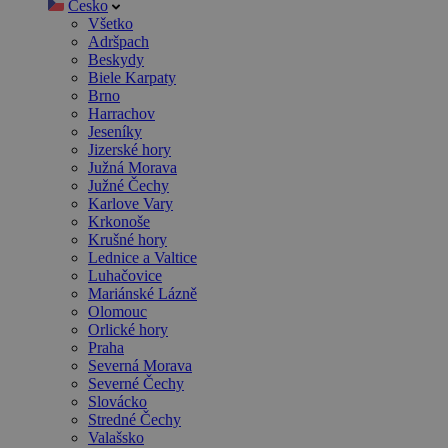
Česko
Všetko
Adršpach
Beskydy
Biele Karpaty
Brno
Harrachov
Jeseníky
Jizerské hory
Južná Morava
Južné Čechy
Karlove Vary
Krkonoše
Krušné hory
Lednice a Valtice
Luhačovice
Mariánské Lázně
Olomouc
Orlické hory
Praha
Severná Morava
Severné Čechy
Slovácko
Stredné Čechy
Valašsko