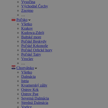
Vysočina
Východné Čechy
Znojmo
…
Poľsko
Všetko
Krakov
Kudowa-Zdrój
Baltské more
Poľské Beskydy
Poľské Krkonoše
Poľské Orlické hory
Poľské Tatry
Vroclav
…
Chorvátsko
Všetko
Dalmácia
Istria
Kvarnerský záliv
Ostrov Krk
Ostrov Pag
Severná Dalmácia
Stredná Dalmácia
Vodice