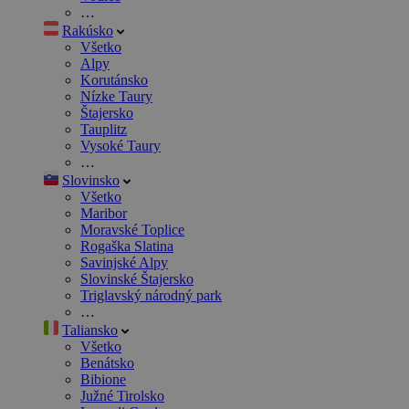
…
Rakúsko
Všetko
Alpy
Korutánsko
Nízke Taury
Štajersko
Tauplitz
Vysoké Taury
…
Slovinsko
Všetko
Maribor
Moravské Toplice
Rogaška Slatina
Savinjské Alpy
Slovinské Štajersko
Triglavský národný park
…
Taliansko
Všetko
Benátsko
Bibione
Južné Tirolsko