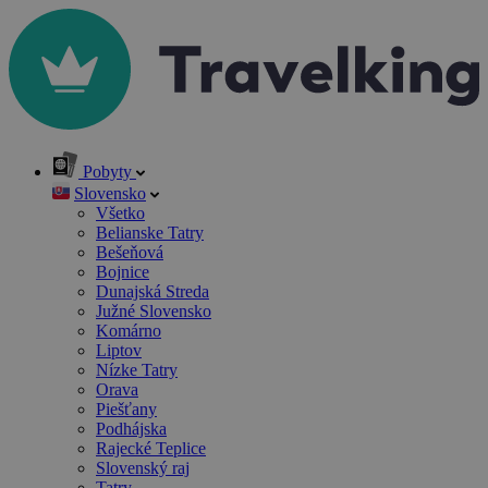
Pobyty
Slovensko
Všetko
Belianske Tatry
Bešeňová
Bojnice
Dunajská Streda
Južné Slovensko
Komárno
Liptov
Nízke Tatry
Orava
Piešťany
Podhájska
Rajecké Teplice
Slovenský raj
Tatry