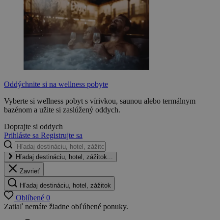
Oddýchnite si na wellness pobyte
Vyberte si wellness pobyt s vírivkou, saunou alebo termálnym
bazénom a užite si zaslúžený oddych.
Doprajte si oddych
Prihláste sa
Registrujte sa
Hľadaj destináciu, hotel, zážitok...
Zavrieť
Hľadaj destináciu, hotel, zážitok
Oblíbené
0
Zatiaľ nemáte žiadne obľúbené ponuky.