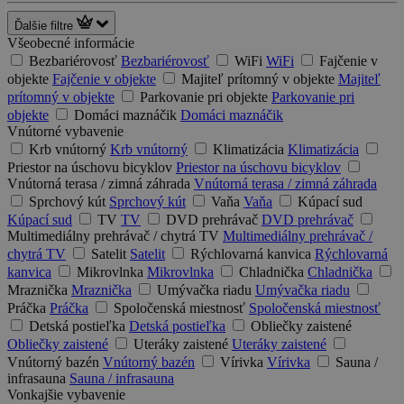
Ďalšie filtre
Všeobecné informácie
Bezbariérovosť
Bezbariérovosť
WiFi
WiFi
Fajčenie v
objekte
Fajčenie v objekte
Majiteľ prítomný v objekte
Majiteľ
prítomný v objekte
Parkovanie pri objekte
Parkovanie pri
objekte
Domáci maznáčik
Domáci maznáčik
Vnútorné vybavenie
Krb vnútorný
Krb vnútorný
Klimatizácia
Klimatizácia
Priestor na úschovu bicyklov
Priestor na úschovu bicyklov
Vnútorná terasa / zimná záhrada
Vnútorná terasa / zimná záhrada
Sprchový kút
Sprchový kút
Vaňa
Vaňa
Kúpací sud
Kúpací sud
TV
TV
DVD prehrávač
DVD prehrávač
Multimediálny prehrávač / chytrá TV
Multimediálny prehrávač /
chytrá TV
Satelit
Satelit
Rýchlovarná kanvica
Rýchlovarná
kanvica
Mikrovlnka
Mikrovlnka
Chladnička
Chladnička
Mraznička
Mraznička
Umývačka riadu
Umývačka riadu
Práčka
Práčka
Spoločenská miestnosť
Spoločenská miestnosť
Detská postieľka
Detská postieľka
Obliečky zaistené
Obliečky zaistené
Uteráky zaistené
Uteráky zaistené
Vnútorný bazén
Vnútorný bazén
Vírivka
Vírivka
Sauna /
infrasauna
Sauna / infrasauna
Vonkajšie vybavenie