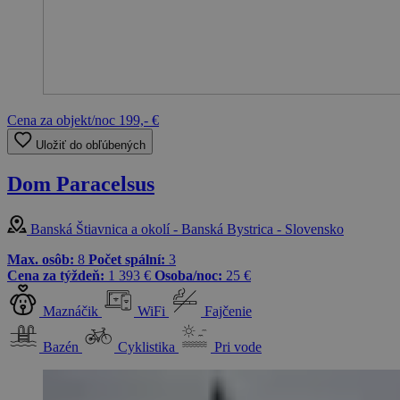
Cena za objekt/noc
199,- €
Uložiť do obľúbených
Dom Paracelsus
Banská Štiavnica a okolí - Banská Bystrica - Slovensko
Max. osôb:
8
Počet spální:
3
Cena za týždeň:
1 393 €
Osoba/noc:
25 €
Maznáčik
WiFi
Fajčenie
Bazén
Cyklistika
Pri vode