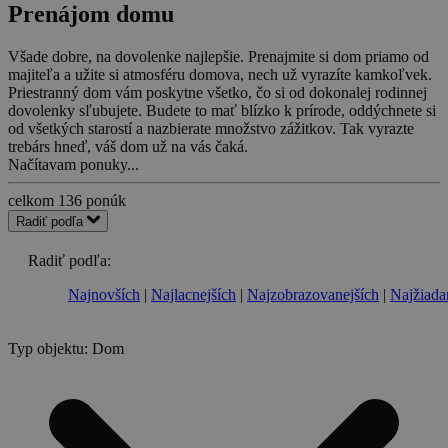
Prenájom domu
Všade dobre, na dovolenke najlepšie. Prenajmite si dom priamo od
majiteľa a užite si atmosféru domova, nech už vyrazíte kamkoľvek.
Priestranný dom vám poskytne všetko, čo si od dokonalej rodinnej
dovolenky sľubujete. Budete to mať blízko k prírode, oddýchnete si
od všetkých starostí a nazbierate množstvo zážitkov. Tak vyrazte
trebárs hneď, váš dom už na vás čaká.
Načítavam ponuky...
celkom
136
ponúk
Radiť podľa
Radiť podľa:
Najnovších
Najlacnejších
Najzobrazovanejších
Najžiada
Typ objektu: Dom