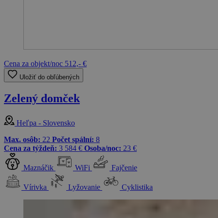
Cena za objekt/noc
512,- €
Uložiť do obľúbených
Zelený domček
Heľpa - Slovensko
Max. osôb:
22
Počet spální:
8
Cena za týždeň:
3 584 €
Osoba/noc:
23 €
Maznáčik
WiFi
Fajčenie
Vírivka
Lyžovanie
Cyklistika