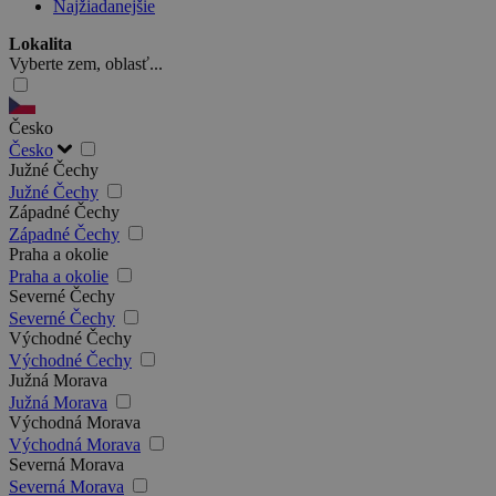
Najžiadanejšie
Lokalita
Vyberte zem, oblasť...
Česko
Česko
Južné Čechy
Južné Čechy
Západné Čechy
Západné Čechy
Praha a okolie
Praha a okolie
Severné Čechy
Severné Čechy
Východné Čechy
Východné Čechy
Južná Morava
Južná Morava
Východná Morava
Východná Morava
Severná Morava
Severná Morava