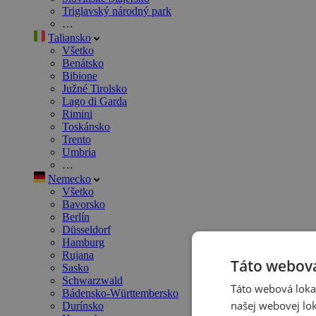
Triglavský národný park
…
Taliansko
Všetko
Benátsko
Bibione
Južné Tirolsko
Lago di Garda
Rimini
Toskánsko
Trento
Umbria
…
Nemecko
Všetko
Bavorsko
Berlín
Düsseldorf
Hamburg
Rujana
Táto webová
Sasko
Schwarzwald
Táto webová lokal
Bádensko-Württembersko
našej webovej lok
Durínsko