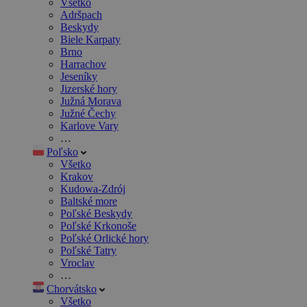
Všetko
Adršpach
Beskydy
Biele Karpaty
Brno
Harrachov
Jeseníky
Jizerské hory
Južná Morava
Južné Čechy
Karlove Vary
…
Poľsko
Všetko
Krakov
Kudowa-Zdrój
Baltské more
Poľské Beskydy
Poľské Krkonoše
Poľské Orlické hory
Poľské Tatry
Vroclav
…
Chorvátsko
Všetko