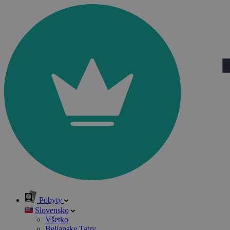
Pobyty
Slovensko
Všetko
Belianske Tatry