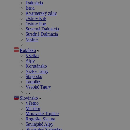
Dalmácia
Istria
Kvarnerský záliv
Ostrov Krk
Ostrov Pag
Severná Dalmácia
Stredná Dalmácia
Vodice
…
Rakúsko
Všetko
Alpy
Korutánsko
Nízke Taury
Štajersko
Tauplitz
Vysoké Taury
…
Slovinsko
Všetko
Maribor
Moravské Toplice
Rogaška Slatina
Savinjské Alpy
Slovinské Štajersko