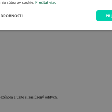
nia súborov cookie.
Prečítať viac
ODROBNOSTI
PRI
bazénom a užite si zaslúžený oddych.