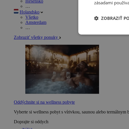
Hesensko
zásadami používa
…
Holandsko
Všetko
ZOBRAZIŤ P
Amsterdam
…
Zobraziť všetky ponuky
Oddýchnite si na wellness pobyte
Vyberte si wellness pobyt s vírivkou, saunou alebo termálnym 
Doprajte si oddych