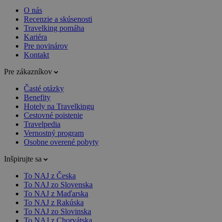
O nás
Recenzie a skúsenosti
Travelking pomáha
Kariéra
Pre novinárov
Kontakt
Pre zákazníkov
Časté otázky
Benefity
Hotely na Travelkingu
Cestovné poistenie
Travelpedia
Vernostný program
Osobne overené pobyty
Inšpirujte sa
To NAJ z Česka
To NAJ zo Slovenska
To NAJ z Maďarska
To NAJ z Rakúska
To NAJ zo Slovinska
To NAJ z Chorvátska