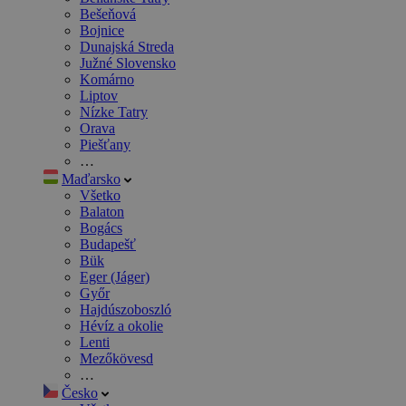
Bešeňová
Bojnice
Dunajská Streda
Južné Slovensko
Komárno
Liptov
Nízke Tatry
Orava
Piešťany
…
Maďarsko
Všetko
Balaton
Bogács
Budapešť
Bük
Eger (Jáger)
Győr
Hajdúszoboszló
Hévíz a okolie
Lenti
Mezőkövesd
…
Česko