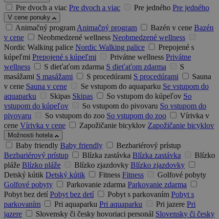
Pre dvoch a viac
Pre dvoch a viac
Pre jedného
Pre jedného
V cene ponuky
Animačný program
Animačný program
Bazén v cene
Bazén
v cene
Neobmedzené wellness
Neobmedzené wellness
Nordic Walking palice
Nordic Walking palice
Prepojené s
kúpeľmi
Prepojené s kúpeľmi
Privátne wellness
Privátne
wellness
S dieťaťom zdarma
S dieťaťom zdarma
S
masážami
S masážami
S procedúrami
S procedúrami
Sauna
v cene
Sauna v cene
Se vstupom do aquaparku
Se vstupom do
aquaparku
Skipas
Skipas
So vstupom do kúpeľov
So
vstupom do kúpeľov
So vstupom do pivovaru
So vstupom do
pivovaru
So vstupom do zoo
So vstupom do zoo
Vírivka v
cene
Vírivka v cene
Zapožičanie bicyklov
Zapožičanie bicyklov
Možnosti hotela
Baby friendly
Baby friendly
Bezbariérový prístup
Bezbariérový prístup
Blízka zastávka
Blízka zastávka
Blízko
pláže
Blízko pláže
Blízko zjazdovky
Blízko zjazdovky
Detský kútik
Detský kútik
Fitness
Fitness
Golfové pobyty
Golfové pobyty
Parkovanie zdarma
Parkovanie zdarma
Pobyt bez detí
Pobyt bez detí
Pobyt s parkovaním
Pobyt s
parkovaním
Pri aquaparku
Pri aquaparku
Pri jazere
Pri
jazere
Slovensky či česky hovoriaci personál
Slovensky či česky