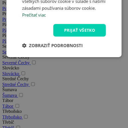
všetkých súborov cookie v súlade s našimi
Posázavie
zásadami používania súborov cookie.
Posázavie
Praha
Prečítať viac
Praha
Pálava
PRIJAŤ VŠETKO
Pálava
Písek
Písek
ZOBRAZIŤ PODROBNOSTI
Severná Morava
Severná Morava
Severné Čechy
Severné Čechy
Slovácko
Slovácko
Stredné Čechy
Stredné Čechy
Šumava
Šumava
Tábor
Tábor
Třeboňsko
Třeboňsko
Třebíč
Třebíč