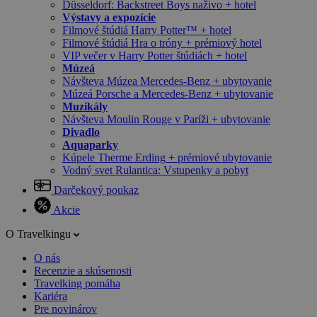
Düsseldorf: Backstreet Boys naživo + hotel
Výstavy a expozície
Filmové štúdiá Harry Potter™ + hotel
Filmové štúdiá Hra o tróny + prémiový hotel
VIP večer v Harry Potter štúdiách + hotel
Múzeá
Návšteva Múzea Mercedes-Benz + ubytovanie
Múzeá Porsche a Mercedes-Benz + ubytovanie
Muzikály
Návšteva Moulin Rouge v Paríži + ubytovanie
Divadlo
Aquaparky
Kúpele Therme Erding + prémiové ubytovanie
Vodný svet Rulantica: Vstupenky a pobyt
Darčekový poukaz
Akcie
O Travelkingu
O nás
Recenzie a skúsenosti
Travelking pomáha
Kariéra
Pre novinárov