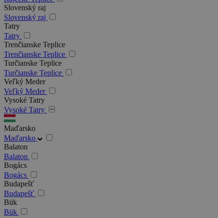
Slovenský raj
Slovenský raj
Tatry
Tatry
Trenčianske Teplice
Trenčianske Teplice
Turčianske Teplice
Turčianske Teplice
Veľký Meder
Veľký Meder
Vysoké Tatry
Vysoké Tatry
Maďarsko
Maďarsko
Balaton
Balaton
Bogács
Bogács
Budapešť
Budapešť
Bük
Bük