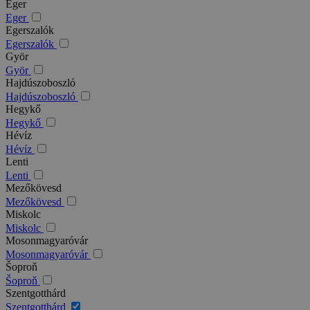
Eger
Eger
Egerszalók
Egerszalók
Györ
Györ
Hajdúszoboszló
Hajdúszoboszló
Hegykő
Hegykő
Hévíz
Hévíz
Lenti
Lenti
Mezőkövesd
Mezőkövesd
Miskolc
Miskolc
Mosonmagyaróvár
Mosonmagyaróvár
Šoproň
Šoproň
Szentgotthárd
Szentgotthárd