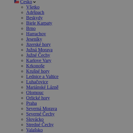
Česko
Všetko
Adršpach
Beskydy
Biele Karpaty
Brno
Harrachov
Jeseníky
Jizerské hory
Južná Morava
Južné Čechy
Karlove Vary
Krkonoše
Krušné hory
Lednice a Valtice
Luhačovice
Mariánské Lázně
Olomouc
Orlické hory
Praha
Severná Morava
Severné Čechy
Slovácko
Stredné Čechy
Valašsko