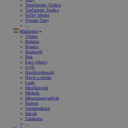
Trenčianske Teplice
Turčianske Teplice
Veľký Meder
Vysoké Tatry
…
Maďarsko
Všetko
Balaton
Bogács
Budapešť
Bük
Eger (Jáger)
Győr
Hajdúszoboszló
Hévíz a okolie
Lenti
Mezőkövesd
Miskolc
Mosonmagyaróvár
Šopron
Szentgotthárd
Sárvár
Zalakaros
…