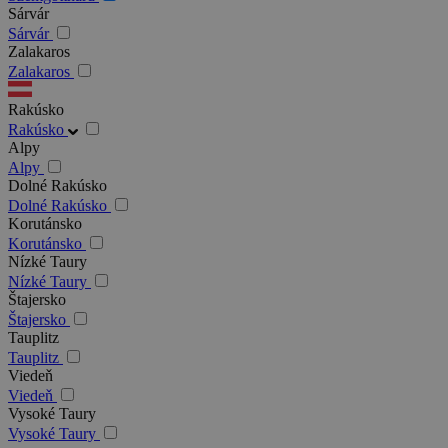
Sárvár
Sárvár
Zalakaros
Zalakaros
Rakúsko
Rakúsko
Alpy
Alpy
Dolné Rakúsko
Dolné Rakúsko
Korutánsko
Korutánsko
Nízké Taury
Nízké Taury
Štajersko
Štajersko
Tauplitz
Tauplitz
Viedeň
Viedeň
Vysoké Taury
Vysoké Taury