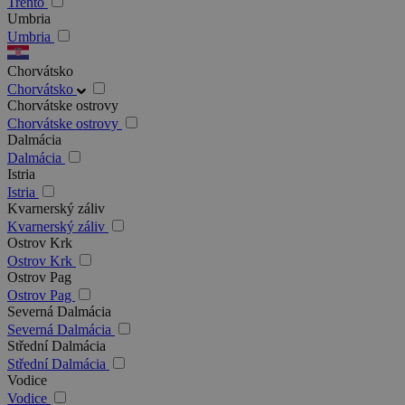
Trento
Umbria
Umbria
Chorvátsko
Chorvátsko
Chorvátske ostrovy
Chorvátske ostrovy
Dalmácia
Dalmácia
Istria
Istria
Kvarnerský záliv
Kvarnerský záliv
Ostrov Krk
Ostrov Krk
Ostrov Pag
Ostrov Pag
Severná Dalmácia
Severná Dalmácia
Střední Dalmácia
Střední Dalmácia
Vodice
Vodice