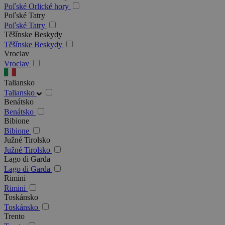
Poľské Orlické hory
Poľské Tatry
Poľské Tatry
Těšínske Beskydy
Těšínske Beskydy
Vroclav
Vroclav
Taliansko
Taliansko
Benátsko
Benátsko
Bibione
Bibione
Južné Tirolsko
Južné Tirolsko
Lago di Garda
Lago di Garda
Rimini
Rimini
Toskánsko
Toskánsko
Trento