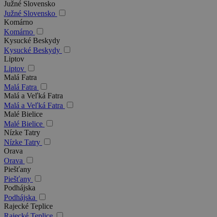
Južné Slovensko
Južné Slovensko
Komárno
Komárno
Kysucké Beskydy
Kysucké Beskydy
Liptov
Liptov
Malá Fatra
Malá Fatra
Malá a Veľká Fatra
Malá a Veľká Fatra
Malé Bielice
Malé Bielice
Nízke Tatry
Nízke Tatry
Orava
Orava
Piešťany
Piešťany
Podhájska
Podhájska
Rajecké Teplice
Rajecké Teplice