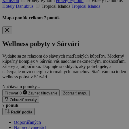
Radisson
Hotely Pytloun
Hotely Pytloun
Hotely Danubius
Hotely Danubius
Tropical Islands
Tropical Islands
Mapa ponúk
celkom
7
ponúk
Wellness pobyty v Sárvári
Vydajte sa za relaxom do slávnych maďarských kúpeľov. Moderný
kúpeľný komplex v Sárvári vás nadchne nekonečnými možnosťami
zábavy aj odpočinku. Doprajte si oddych, aký potrebujete, a
načerpajte novú energiu z termálnych prameňov. Stačí vám na to len
wellness pobyt v Sárvári.
Načítavam ponuky...
Filtrovať
0
Zavrieť
filtrovanie
Zobraziť mapu
Zobraziť ponuky
7
ponúk
Radiť podľa
Odporúčaných
Najpredávanejších