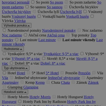
hovoriaci personál
So psom
So psom
So psom zadarmo
So
psom zadarmo
So saunou
So saunou
Úschovňa bicyklov
Úschovňa bicyklov
Úschovňa lyží
Úschovňa lyží
Vnútorný
bazén
Vnútorný bazén
Vonkajší bazén
Vonkajší bazén
Vírivka
Vírivka
Výhodná ponuka
Narodeninové ponuky
Narodeninové ponuky
Noc zadarmo
Noc zadarmo
Akčná cena
Akčná cena
Top ponuky
Top
ponuky
Last minute
Last minute
Last minute víkendy
Last
minute víkendy
Hodnotenie
Vynikajúce: 9,5* a viac
Vynikajúce: 9,5* a viac
Výborné: 9*
a viac
Výborné: 9* a viac
Skvelé: 8,5* a viac
Skvelé: 8,5* a
viac
Dobré: 8* a viac
Dobré: 8* a viac
Typ ubytovania
Hotel
Hotel
5* Hotel
5* Hotel
Penzión
Penzión
Vila
Vila
Jedinečné ubytovanie
Jedinečné ubytovanie
Apartmány
Apartmány
Kemp
Kemp
Chata
Chata
Zámok
Zámok
Glamping
Glamping
Hotelové siete
Hotely Morris
Hotely Morris
Hotely Hunguest
Hotely
Hunguest
Hotely Park Inn by Radisson
Hotely Park Inn by