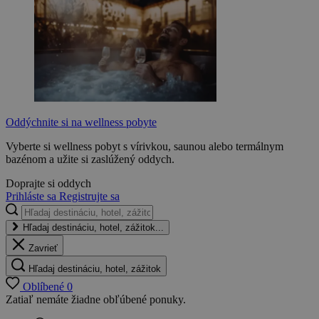
Oddýchnite si na wellness pobyte
Vyberte si wellness pobyt s vírivkou, saunou alebo termálnym
bazénom a užite si zaslúžený oddych.
Doprajte si oddych
Prihláste sa
Registrujte sa
Hľadaj destináciu, hotel, zážitok...
Zavrieť
Hľadaj destináciu, hotel, zážitok
Oblíbené
0
Zatiaľ nemáte žiadne obľúbené ponuky.