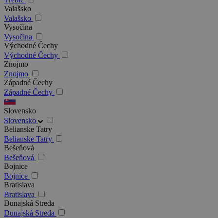
Valašsko
Valašsko
Vysočina
Vysočina
Východné Čechy
Východné Čechy
Znojmo
Znojmo
Západné Čechy
Západné Čechy
Slovensko
Slovensko
Belianske Tatry
Belianske Tatry
Bešeňová
Bešeňová
Bojnice
Bojnice
Bratislava
Bratislava
Dunajská Streda
Dunajská Streda