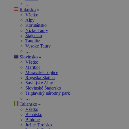
…
Rakúsko
Všetko
Alpy
Korutánsko
Nízke Taury
Štajersko
Tauplitz
Vysoké Taury
…
Slovinsko
Všetko
Maribor
Moravské Toplice
Rogaška Slatina
Savinjské Alpy
Slovinské Štajersko
Triglavský národný park
…
Taliansko
Všetko
Benátsko
Bibione
Južné Tirolsko