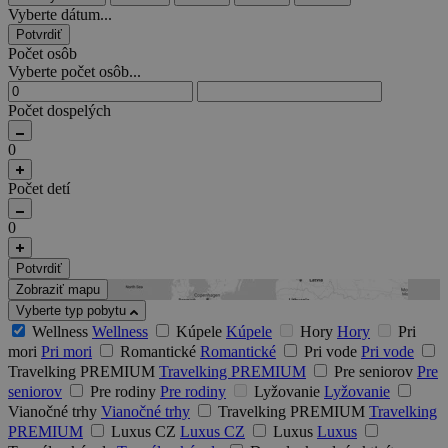
Vyberte dátum...
Potvrdiť
Počet osôb
Vyberte počet osôb...
Počet dospelých
0
Počet detí
0
Potvrdiť
Zobraziť mapu
Vyberte typ pobytu
Wellness
Wellness
Kúpele
Kúpele
Hory
Hory
Pri
mori
Pri mori
Romantické
Romantické
Pri vode
Pri vode
Travelking PREMIUM
Travelking PREMIUM
Pre seniorov
Pre
seniorov
Pre rodiny
Pre rodiny
Lyžovanie
Lyžovanie
Vianočné trhy
Vianočné trhy
Travelking PREMIUM
Travelking
PREMIUM
Luxus CZ
Luxus CZ
Luxus
Luxus