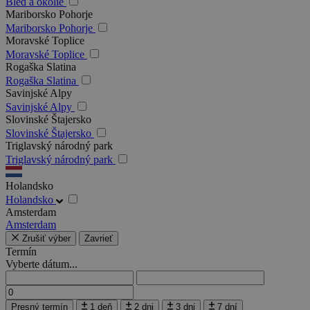
Bled a okolie
Mariborsko Pohorje
Mariborsko Pohorje
Moravské Toplice
Moravské Toplice
Rogaška Slatina
Rogaška Slatina
Savinjské Alpy
Savinjské Alpy
Slovinské Štajersko
Slovinské Štajersko
Triglavský národný park
Triglavský národný park
Holandsko
Holandsko
Amsterdam
Amsterdam
Zrušiť výber
Zavrieť
Termín
Vyberte dátum...
Presný termín
1 deň
2 dni
3 dni
7 dní