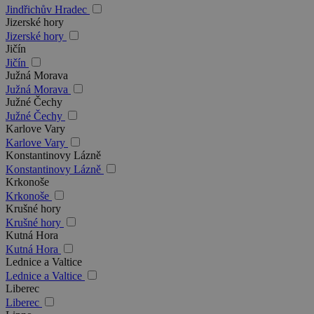
Jindřichův Hradec
Jizerské hory
Jizerské hory
Jičín
Jičín
Južná Morava
Južná Morava
Južné Čechy
Južné Čechy
Karlove Vary
Karlove Vary
Konstantinovy Lázně
Konstantinovy Lázně
Krkonoše
Krkonoše
Krušné hory
Krušné hory
Kutná Hora
Kutná Hora
Lednice a Valtice
Lednice a Valtice
Liberec
Liberec