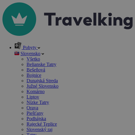
Pobyty
Slovensko
Všetko
Belianske Tatry
Bešeňová
Bojnice
Dunajská Streda
Južné Slovensko
Komárno
Liptov
Nízke Tatry
Orava
Piešťany
Podhájska
Rajecké Teplice
Slovenský raj
Tatry