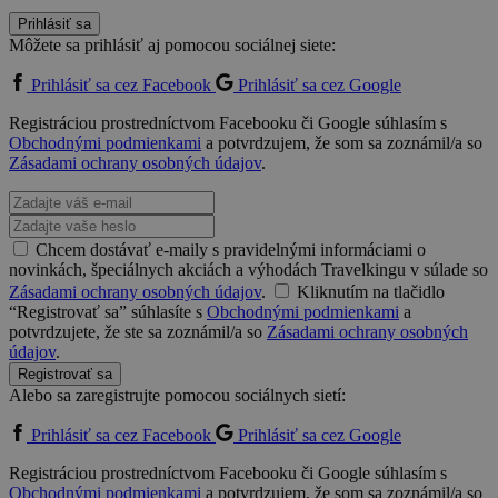
Prihlásiť sa
Môžete sa prihlásiť aj pomocou sociálnej siete:
Prihlásiť sa cez Facebook
Prihlásiť sa cez Google
Registráciou prostredníctvom Facebooku či Google súhlasím s
Obchodnými podmienkami
a potvrdzujem, že som sa zoznámil/a so
Zásadami ochrany osobných údajov
.
Chcem dostávať e-maily s pravidelnými informáciami o
novinkách, špeciálnych akciách a výhodách Travelkingu v súlade so
Zásadami ochrany osobných údajov
.
Kliknutím na tlačidlo
“Registrovať sa” súhlasíte s
Obchodnými podmienkami
a
potvrdzujete, že ste sa zoznámil/a so
Zásadami ochrany osobných
údajov
.
Registrovať sa
Alebo sa zaregistrujte pomocou sociálnych sietí:
Prihlásiť sa cez Facebook
Prihlásiť sa cez Google
Registráciou prostredníctvom Facebooku či Google súhlasím s
Obchodnými podmienkami
a potvrdzujem, že som sa zoznámil/a so