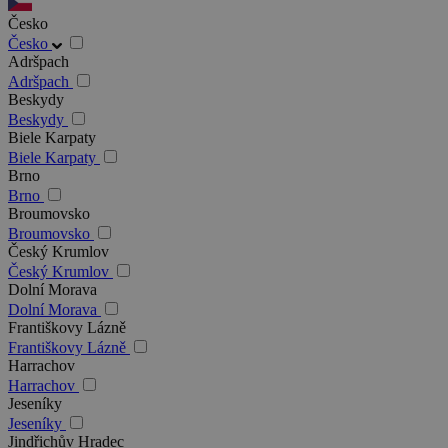
Česko
Česko
Adršpach
Adršpach
Beskydy
Beskydy
Biele Karpaty
Biele Karpaty
Brno
Brno
Broumovsko
Broumovsko
Český Krumlov
Český Krumlov
Dolní Morava
Dolní Morava
Františkovy Lázně
Františkovy Lázně
Harrachov
Harrachov
Jeseníky
Jeseníky
Jindřichův Hradec