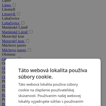
Lipno
Lipno
Litomyšl
Litomyšl
Luhačovice
Luhačovice
Mariánské Lázně
Mariánské Lázně
Moravský kras
Moravský kras
Máchovo jazero
Máchovo jazero
Olomouc
Olomouc
Orlické hory
Orlické hory
Táto webová lokalita používa
Ostrava
súbory cookie.
Ostrava
Plzeň
Táto webová lokalita používa súbory
Plzeň
cookie na zlepšenie používateľskej
Podkrkonošie
Podkrkonošie
skúsenosti. Používaním našej webovej
Poděbrady
lokality vyjadrujete súhlas s používaním
Poděbrady