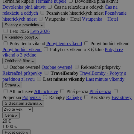
Termálne kúpele
Termálne kúpele
Dovolenka plná aktivít
Dovolenka plná aktivít
Čas na relaxáciu a oddych
Čas na
relaxáciu a oddych
Poznávanie historických miest
Poznávanie
historických miest
Vstupenka + Hotel
Vstupenka + Hotel
Sviatky a prázdniny
Leto 2026
Leto 2026
Víkendový pobyt
Pobyt tento víkend
Pobyt tento víkend
Pobyt budúci víkend
Pobyt budúci víkend
Pobyt cez víkend o 3 týždne
Pobyt cez
víkend o 3 týždne
Obľúbené filtre
Osobne overené
Osobne overené
Rekreačné príspevky
Rekreačné príspevky
TravelBomby
TravelBomby - Pobyty s
parádnou zľavou
Last minute víkendy
Last minute víkendy
Strava
All inclusive
All inclusive
Plná penzia
Plná penzia
Polpenzia
Polpenzia
Raňajky
Raňajky
Bez stravy
Bez stravy
S dieťaťom zdarma
Cena
20
€
1 000
€
Počet osôb