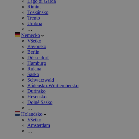
Lago di Garda
Rimini
Toskánsko
Trento
Umbria
…
Nemecko
Všetko
Bavorsko
Berlín
Düsseldorf
Hamburg
Rujana
Sasko
Schwarzwald
Bádensko-Württembersko
Durínsko
Hesensko
Dolné Sasko
…
Holandsko
Všetko
Amsterdam
…