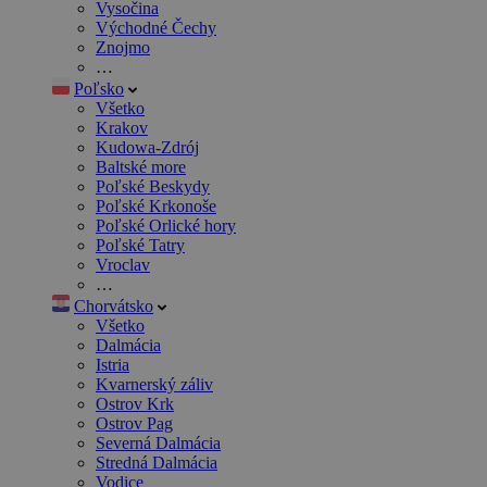
Vysočina
Východné Čechy
Znojmo
…
Poľsko
Všetko
Krakov
Kudowa-Zdrój
Baltské more
Poľské Beskydy
Poľské Krkonoše
Poľské Orlické hory
Poľské Tatry
Vroclav
…
Chorvátsko
Všetko
Dalmácia
Istria
Kvarnerský záliv
Ostrov Krk
Ostrov Pag
Severná Dalmácia
Stredná Dalmácia
Vodice