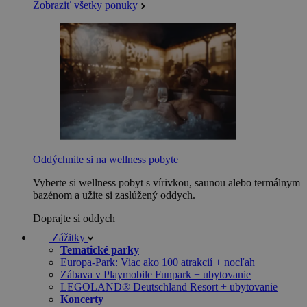
Zobraziť všetky ponuky
Oddýchnite si na wellness pobyte
Vyberte si wellness pobyt s vírivkou, saunou alebo termálnym
bazénom a užite si zaslúžený oddych.
Doprajte si oddych
Zážitky
Tematické parky
Europa-Park: Viac ako 100 atrakcií + nocľah
Zábava v Playmobile Funpark + ubytovanie
LEGOLAND® Deutschland Resort + ubytovanie
Koncerty