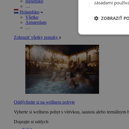
Hesensko
zásadami používa
…
Holandsko
Všetko
ZOBRAZIŤ P
Amsterdam
…
Zobraziť všetky ponuky
Oddýchnite si na wellness pobyte
Vyberte si wellness pobyt s vírivkou, saunou alebo termálnym 
Doprajte si oddych