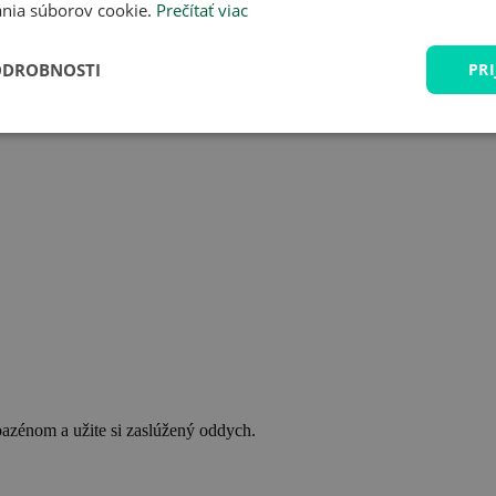
nia súborov cookie.
Prečítať viac
ODROBNOSTI
PRI
bazénom a užite si zaslúžený oddych.