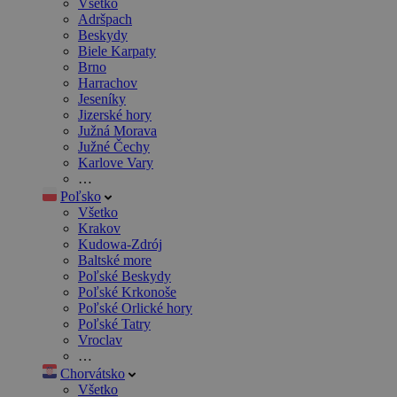
Všetko
Adršpach
Beskydy
Biele Karpaty
Brno
Harrachov
Jeseníky
Jizerské hory
Južná Morava
Južné Čechy
Karlove Vary
…
Poľsko
Všetko
Krakov
Kudowa-Zdrój
Baltské more
Poľské Beskydy
Poľské Krkonoše
Poľské Orlické hory
Poľské Tatry
Vroclav
…
Chorvátsko
Všetko