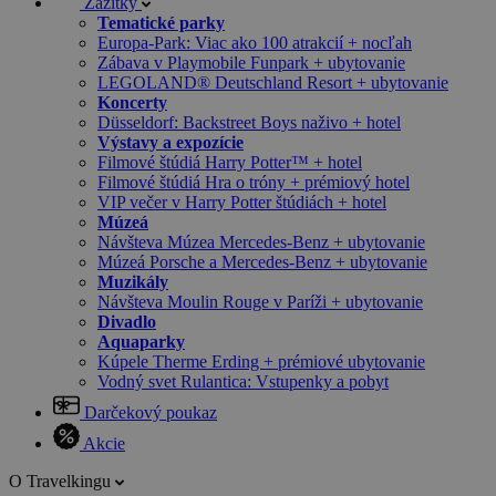
Zážitky
Tematické parky
Europa-Park: Viac ako 100 atrakcií + nocľah
Zábava v Playmobile Funpark + ubytovanie
LEGOLAND® Deutschland Resort + ubytovanie
Koncerty
Düsseldorf: Backstreet Boys naživo + hotel
Výstavy a expozície
Filmové štúdiá Harry Potter™ + hotel
Filmové štúdiá Hra o tróny + prémiový hotel
VIP večer v Harry Potter štúdiách + hotel
Múzeá
Návšteva Múzea Mercedes-Benz + ubytovanie
Múzeá Porsche a Mercedes-Benz + ubytovanie
Muzikály
Návšteva Moulin Rouge v Paríži + ubytovanie
Divadlo
Aquaparky
Kúpele Therme Erding + prémiové ubytovanie
Vodný svet Rulantica: Vstupenky a pobyt
Darčekový poukaz
Akcie
O Travelkingu