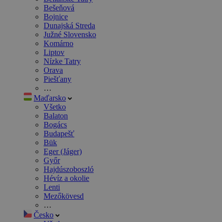
Bešeňová
Bojnice
Dunajská Streda
Južné Slovensko
Komárno
Liptov
Nízke Tatry
Orava
Piešťany
…
Maďarsko
Všetko
Balaton
Bogács
Budapešť
Bük
Eger (Jáger)
Győr
Hajdúszoboszló
Hévíz a okolie
Lenti
Mezőkövesd
…
Česko