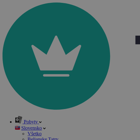
Pobyty
Slovensko
Všetko
Belianske Tatry