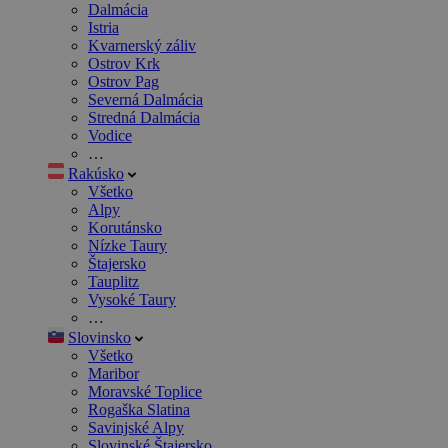
Dalmácia
Istria
Kvarnerský záliv
Ostrov Krk
Ostrov Pag
Severná Dalmácia
Stredná Dalmácia
Vodice
…
Rakúsko
Všetko
Alpy
Korutánsko
Nízke Taury
Štajersko
Tauplitz
Vysoké Taury
…
Slovinsko
Všetko
Maribor
Moravské Toplice
Rogaška Slatina
Savinjské Alpy
Slovinské Štajersko