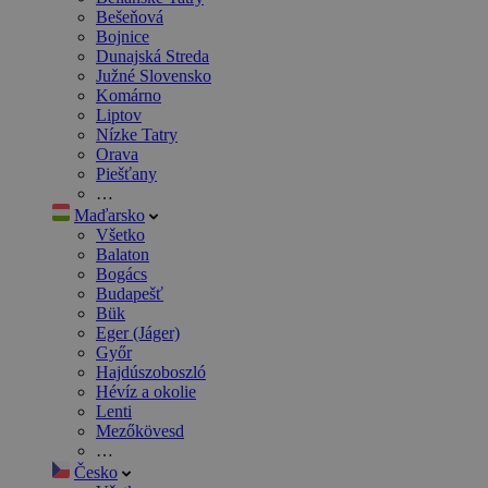
Bešeňová
Bojnice
Dunajská Streda
Južné Slovensko
Komárno
Liptov
Nízke Tatry
Orava
Piešťany
…
Maďarsko
Všetko
Balaton
Bogács
Budapešť
Bük
Eger (Jáger)
Győr
Hajdúszoboszló
Hévíz a okolie
Lenti
Mezőkövesd
…
Česko