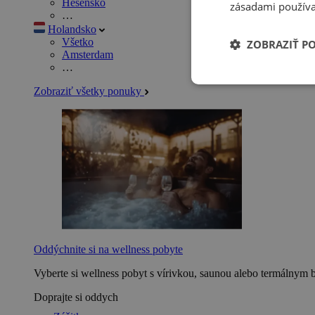
Hesensko
zásadami používa
…
Holandsko
Všetko
ZOBRAZIŤ P
Amsterdam
…
Zobraziť všetky ponuky
Oddýchnite si na wellness pobyte
Vyberte si wellness pobyt s vírivkou, saunou alebo termálnym 
Doprajte si oddych