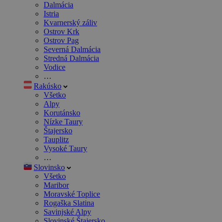
Dalmácia
Istria
Kvarnerský záliv
Ostrov Krk
Ostrov Pag
Severná Dalmácia
Stredná Dalmácia
Vodice
…
Rakúsko
Všetko
Alpy
Korutánsko
Nízke Taury
Štajersko
Tauplitz
Vysoké Taury
…
Slovinsko
Všetko
Maribor
Moravské Toplice
Rogaška Slatina
Savinjské Alpy
Slovinské Štajersko