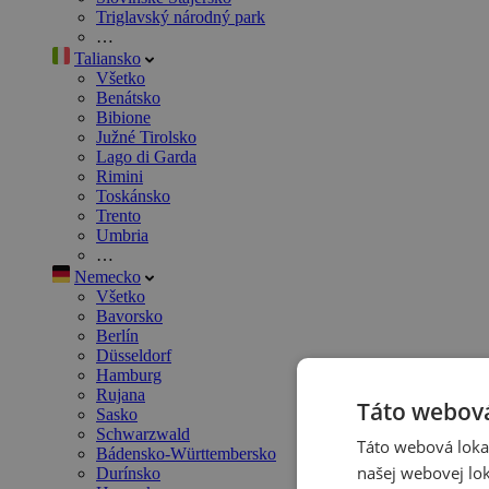
Triglavský národný park
…
Taliansko
Všetko
Benátsko
Bibione
Južné Tirolsko
Lago di Garda
Rimini
Toskánsko
Trento
Umbria
…
Nemecko
Všetko
Bavorsko
Berlín
Düsseldorf
Hamburg
Rujana
Táto webová
Sasko
Schwarzwald
Táto webová lokal
Bádensko-Württembersko
našej webovej lok
Durínsko