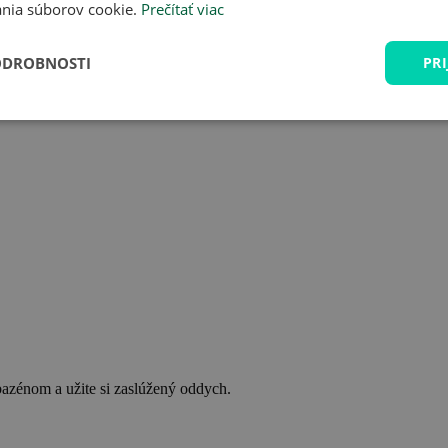
nia súborov cookie.
Prečítať viac
ODROBNOSTI
PRI
bazénom a užite si zaslúžený oddych.