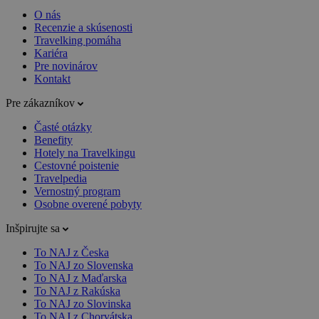
O nás
Recenzie a skúsenosti
Travelking pomáha
Kariéra
Pre novinárov
Kontakt
Pre zákazníkov
Časté otázky
Benefity
Hotely na Travelkingu
Cestovné poistenie
Travelpedia
Vernostný program
Osobne overené pobyty
Inšpirujte sa
To NAJ z Česka
To NAJ zo Slovenska
To NAJ z Maďarska
To NAJ z Rakúska
To NAJ zo Slovinska
To NAJ z Chorvátska