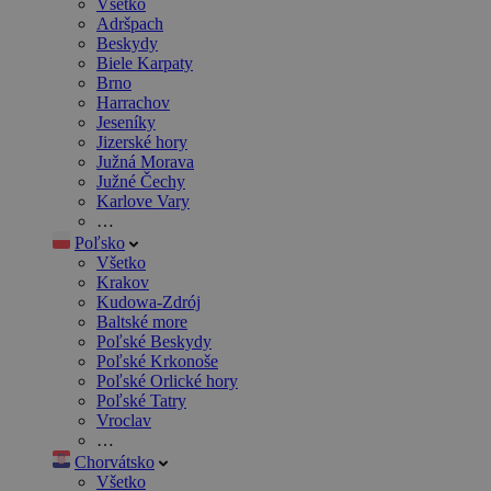
Všetko
Adršpach
Beskydy
Biele Karpaty
Brno
Harrachov
Jeseníky
Jizerské hory
Južná Morava
Južné Čechy
Karlove Vary
…
Poľsko
Všetko
Krakov
Kudowa-Zdrój
Baltské more
Poľské Beskydy
Poľské Krkonoše
Poľské Orlické hory
Poľské Tatry
Vroclav
…
Chorvátsko
Všetko