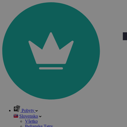
Pobyty
Slovensko
Všetko
Belianske Tatry