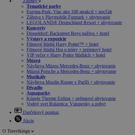
Zážitky
Tematické parky
Europa-Park: Viac ako 100 atrakcií + nocľah
Zábava v Playmobile Funpark + ubytovanie
LEGOLAND® Deutschland Resort + ubytovanie
Koncerty
Düsseldorf: Backstreet Boys naživo + hotel
Výstavy a expozície
Filmové štúdiá Harry Potter™ + hotel
Filmové štúdiá Hra o tróny + prémiový hotel
VIP večer v Harry Potter štúdiách + hotel
Múzeá
Návšteva Múzea Mercedes-Benz + ubytovanie
Múzeá Porsche a Mercedes-Benz + ubytovanie
Muzikály
Návšteva Moulin Rouge v Paríži + ubytovanie
Divadlo
Aquaparky
Kúpele Therme Erding + prémiové ubytovanie
Vodný svet Rulantica: Vstupenky a pobyt
Darčekový poukaz
Akcie
O Travelkingu