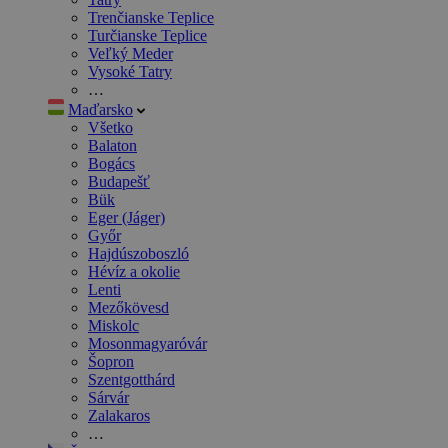
Trenčianske Teplice
Turčianske Teplice
Veľký Meder
Vysoké Tatry
…
Maďarsko
Všetko
Balaton
Bogács
Budapešť
Bük
Eger (Jáger)
Győr
Hajdúszoboszló
Hévíz a okolie
Lenti
Mezőkövesd
Miskolc
Mosonmagyaróvár
Šopron
Szentgotthárd
Sárvár
Zalakaros
…