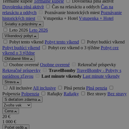
Termálne kúpele
Termálne kúpele
Dovolenka plná aktivít
Dovolenka plná aktivít
Čas na relaxáciu a oddych
Čas na
relaxáciu a oddych
Poznávanie historických miest
Poznávanie
historických miest
Vstupenka + Hotel
Vstupenka + Hotel
Sviatky a prázdniny
Leto 2026
Leto 2026
Víkendový pobyt
Pobyt tento víkend
Pobyt tento víkend
Pobyt budúci víkend
Pobyt budúci víkend
Pobyt cez víkend o 3 týždne
Pobyt cez
víkend o 3 týždne
Obľúbené filtre
Osobne overené
Osobne overené
Rekreačné príspevky
Rekreačné príspevky
TravelBomby
TravelBomby - Pobyty s
parádnou zľavou
Last minute víkendy
Last minute víkendy
Strava
All inclusive
All inclusive
Plná penzia
Plná penzia
Polpenzia
Polpenzia
Raňajky
Raňajky
Bez stravy
Bez stravy
S dieťaťom zdarma
Cena
20
€
1 000
€
Počet osôb