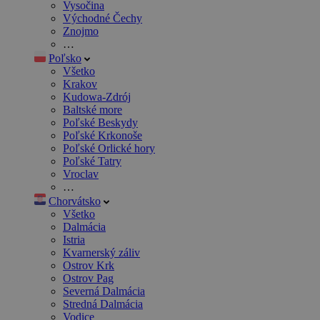
Vysočina
Východné Čechy
Znojmo
…
Poľsko
Všetko
Krakov
Kudowa-Zdrój
Baltské more
Poľské Beskydy
Poľské Krkonoše
Poľské Orlické hory
Poľské Tatry
Vroclav
…
Chorvátsko
Všetko
Dalmácia
Istria
Kvarnerský záliv
Ostrov Krk
Ostrov Pag
Severná Dalmácia
Stredná Dalmácia
Vodice