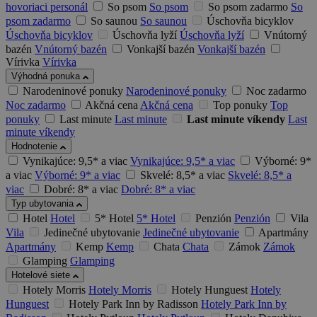
hovoriaci personál
So psom
So psom
So psom zadarmo
So
psom zadarmo
So saunou
So saunou
Úschovňa bicyklov
Úschovňa bicyklov
Úschovňa lyží
Úschovňa lyží
Vnútorný
bazén
Vnútorný bazén
Vonkajší bazén
Vonkajší bazén
Vírivka
Vírivka
Výhodná ponuka
Narodeninové ponuky
Narodeninové ponuky
Noc zadarmo
Noc zadarmo
Akčná cena
Akčná cena
Top ponuky
Top
ponuky
Last minute
Last minute
Last minute víkendy
Last
minute víkendy
Hodnotenie
Vynikajúce: 9,5* a viac
Vynikajúce: 9,5* a viac
Výborné: 9*
a viac
Výborné: 9* a viac
Skvelé: 8,5* a viac
Skvelé: 8,5* a
viac
Dobré: 8* a viac
Dobré: 8* a viac
Typ ubytovania
Hotel
Hotel
5* Hotel
5* Hotel
Penzión
Penzión
Vila
Vila
Jedinečné ubytovanie
Jedinečné ubytovanie
Apartmány
Apartmány
Kemp
Kemp
Chata
Chata
Zámok
Zámok
Glamping
Glamping
Hotelové siete
Hotely Morris
Hotely Morris
Hotely Hunguest
Hotely
Hunguest
Hotely Park Inn by Radisson
Hotely Park Inn by