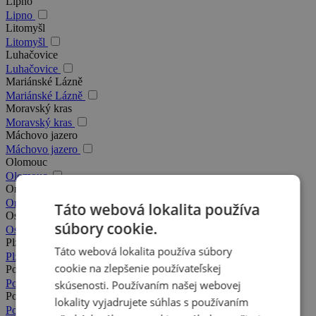
Lipno
Lipno
Litomyšl
Litomyšl
Luhačovice
Luhačovice
Mariánské Lázně
Mariánské Lázně
Moravský kras
Moravský kras
Máchovo jazero
Máchovo jazero
Olomouc
Olomouc
Orlické hory
Orlické hory
Táto webová lokalita používa
Ostrava
súbory cookie.
Ostrava
Plzeň
Táto webová lokalita používa súbory
Plzeň
cookie na zlepšenie používateľskej
Podkrkonošie
Podkrkonošie
skúsenosti. Používaním našej webovej
Poděbrady
lokality vyjadrujete súhlas s používaním
Poděbrady