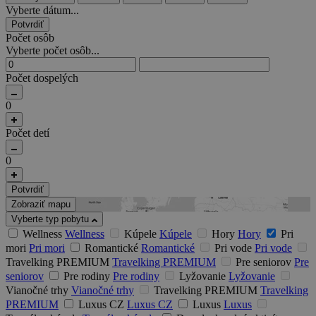
Vyberte dátum...
Potvrdiť
Počet osôb
Vyberte počet osôb...
Počet dospelých
0
Počet detí
0
Potvrdiť
Zobraziť mapu
Vyberte typ pobytu
Wellness
Wellness
Kúpele
Kúpele
Hory
Hory
Pri
mori
Pri mori
Romantické
Romantické
Pri vode
Pri vode
Travelking PREMIUM
Travelking PREMIUM
Pre seniorov
Pre
seniorov
Pre rodiny
Pre rodiny
Lyžovanie
Lyžovanie
Vianočné trhy
Vianočné trhy
Travelking PREMIUM
Travelking
PREMIUM
Luxus CZ
Luxus CZ
Luxus
Luxus