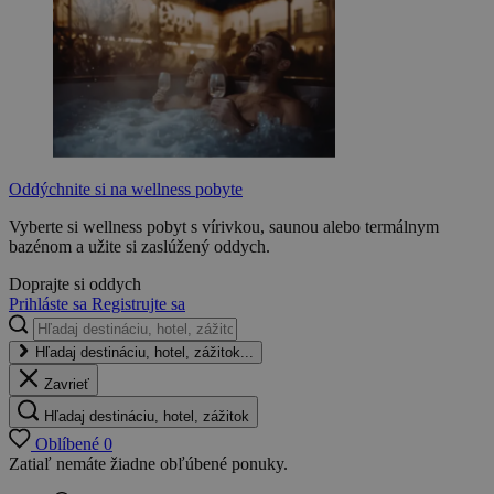
Oddýchnite si na wellness pobyte
Vyberte si wellness pobyt s vírivkou, saunou alebo termálnym
bazénom a užite si zaslúžený oddych.
Doprajte si oddych
Prihláste sa
Registrujte sa
Hľadaj destináciu, hotel, zážitok...
Zavrieť
Hľadaj destináciu, hotel, zážitok
Oblíbené
0
Zatiaľ nemáte žiadne obľúbené ponuky.