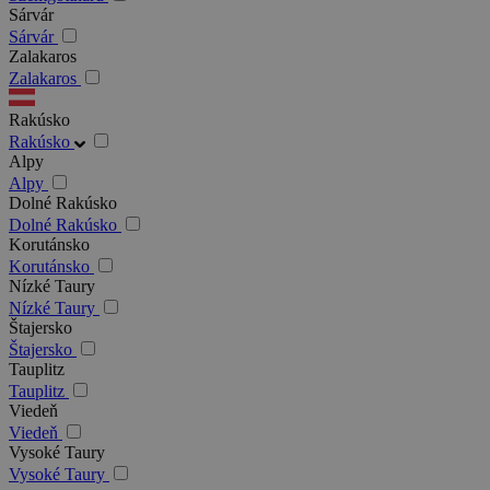
Sárvár
Sárvár
Zalakaros
Zalakaros
Rakúsko
Rakúsko
Alpy
Alpy
Dolné Rakúsko
Dolné Rakúsko
Korutánsko
Korutánsko
Nízké Taury
Nízké Taury
Štajersko
Štajersko
Tauplitz
Tauplitz
Viedeň
Viedeň
Vysoké Taury
Vysoké Taury