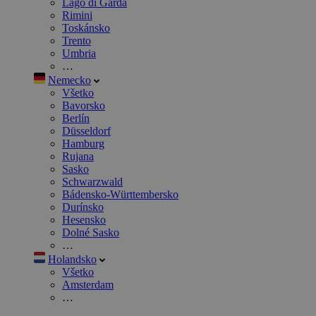
Lago di Garda
Rimini
Toskánsko
Trento
Umbria
…
Nemecko
Všetko
Bavorsko
Berlín
Düsseldorf
Hamburg
Rujana
Sasko
Schwarzwald
Bádensko-Württembersko
Durínsko
Hesensko
Dolné Sasko
…
Holandsko
Všetko
Amsterdam
…