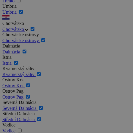
Trento
Umbria
Umbria
Chorvátsko
Chorvátsko
Chorvátske ostrovy
Chorvátske ostrovy
Dalmácia
Dalmácia
Istria
Istria
Kvarnerský záliv
Kvarnerský záliv
Ostrov Krk
Ostrov Krk
Ostrov Pag
Ostrov Pag
Severná Dalmácia
Severná Dalmácia
Střední Dalmácia
Střední Dalmácia
Vodice
Vodice