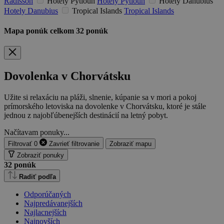
Radisson
Hotely Pytloun
Hotely Pytloun
Hotely Danubius
Hotely Danubius
Tropical Islands
Tropical Islands
Mapa ponúk
celkom
32
ponúk
Dovolenka v Chorvátsku
Užite si relaxáciu na pláži, slnenie, kúpanie sa v mori a pokoj
prímorského letoviska na dovolenke v Chorvátsku, ktoré je stále
jednou z najobľúbenejších destinácií na letný pobyt.
Načítavam ponuky...
Filtrovať
0
Zavrieť
filtrovanie
Zobraziť mapu
Zobraziť ponuky
32
ponúk
Radiť podľa
Odporúčaných
Najpredávanejších
Najlacnejších
Najnovších