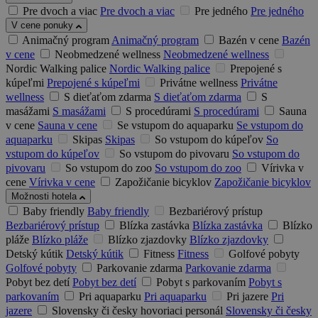
Pre dvoch a viac
Pre dvoch a viac
Pre jedného
Pre jedného
V cene ponuky
Animačný program
Animačný program
Bazén v cene
Bazén
v cene
Neobmedzené wellness
Neobmedzené wellness
Nordic Walking palice
Nordic Walking palice
Prepojené s
kúpeľmi
Prepojené s kúpeľmi
Privátne wellness
Privátne
wellness
S dieťaťom zdarma
S dieťaťom zdarma
S
masážami
S masážami
S procedúrami
S procedúrami
Sauna
v cene
Sauna v cene
Se vstupom do aquaparku
Se vstupom do
aquaparku
Skipas
Skipas
So vstupom do kúpeľov
So
vstupom do kúpeľov
So vstupom do pivovaru
So vstupom do
pivovaru
So vstupom do zoo
So vstupom do zoo
Vírivka v
cene
Vírivka v cene
Zapožičanie bicyklov
Zapožičanie bicyklov
Možnosti hotela
Baby friendly
Baby friendly
Bezbariérový prístup
Bezbariérový prístup
Blízka zastávka
Blízka zastávka
Blízko
pláže
Blízko pláže
Blízko zjazdovky
Blízko zjazdovky
Detský kútik
Detský kútik
Fitness
Fitness
Golfové pobyty
Golfové pobyty
Parkovanie zdarma
Parkovanie zdarma
Pobyt bez detí
Pobyt bez detí
Pobyt s parkovaním
Pobyt s
parkovaním
Pri aquaparku
Pri aquaparku
Pri jazere
Pri
jazere
Slovensky či česky hovoriaci personál
Slovensky či česky