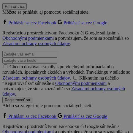
Prihlásiť sa
Môžete sa prihlásiť aj pomocou sociálnej siete:
Prihlásiť sa cez Facebook
Prihlásiť sa cez Google
Registráciou prostredníctvom Facebooku či Google súhlasím s
Obchodnými podmienkami
a potvrdzujem, že som sa zoznámil/a so
Zásadami ochrany osobných údajov
.
Chcem dostávať e-maily s pravidelnými informáciami o
novinkách, špeciálnych akciách a výhodách Travelkingu v súlade so
Zásadami ochrany osobných údajov
.
Kliknutím na tlačidlo
“Registrovať sa” súhlasíte s
Obchodnými podmienkami
a
potvrdzujete, že ste sa zoznámil/a so
Zásadami ochrany osobných
údajov
.
Registrovať sa
Alebo sa zaregistrujte pomocou sociálnych sietí:
Prihlásiť sa cez Facebook
Prihlásiť sa cez Google
Registráciou prostredníctvom Facebooku či Google súhlasím s
Obchodnými podmienkami
a potvrdzujem, že som sa zoznámil/a so