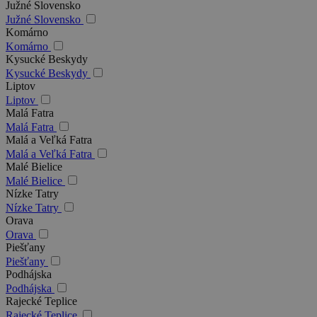
Južné Slovensko
Južné Slovensko
Komárno
Komárno
Kysucké Beskydy
Kysucké Beskydy
Liptov
Liptov
Malá Fatra
Malá Fatra
Malá a Veľká Fatra
Malá a Veľká Fatra
Malé Bielice
Malé Bielice
Nízke Tatry
Nízke Tatry
Orava
Orava
Piešťany
Piešťany
Podhájska
Podhájska
Rajecké Teplice
Rajecké Teplice