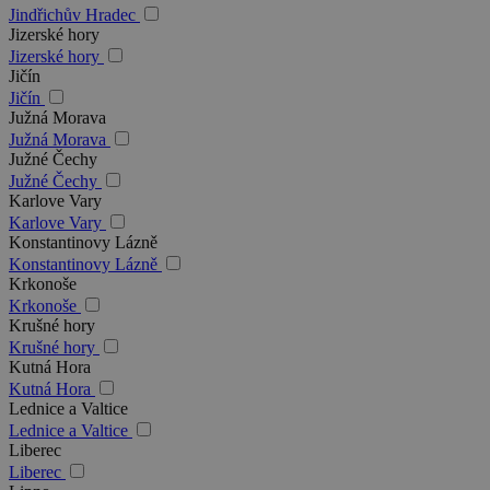
Jindřichův Hradec
Jizerské hory
Jizerské hory
Jičín
Jičín
Južná Morava
Južná Morava
Južné Čechy
Južné Čechy
Karlove Vary
Karlove Vary
Konstantinovy Lázně
Konstantinovy Lázně
Krkonoše
Krkonoše
Krušné hory
Krušné hory
Kutná Hora
Kutná Hora
Lednice a Valtice
Lednice a Valtice
Liberec
Liberec