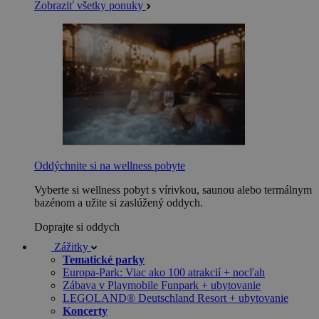
Zobraziť všetky ponuky
Oddýchnite si na wellness pobyte
Vyberte si wellness pobyt s vírivkou, saunou alebo termálnym
bazénom a užite si zaslúžený oddych.
Doprajte si oddych
Zážitky
Tematické parky
Europa-Park: Viac ako 100 atrakcií + nocľah
Zábava v Playmobile Funpark + ubytovanie
LEGOLAND® Deutschland Resort + ubytovanie
Koncerty