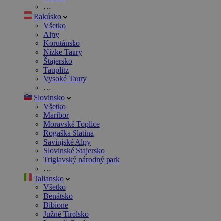
…
Rakúsko
Všetko
Alpy
Korutánsko
Nízke Taury
Štajersko
Tauplitz
Vysoké Taury
…
Slovinsko
Všetko
Maribor
Moravské Toplice
Rogaška Slatina
Savinjské Alpy
Slovinské Štajersko
Triglavský národný park
…
Taliansko
Všetko
Benátsko
Bibione
Južné Tirolsko