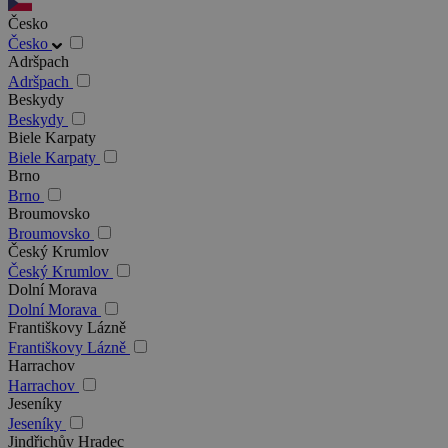
Česko
Česko
Adršpach
Adršpach
Beskydy
Beskydy
Biele Karpaty
Biele Karpaty
Brno
Brno
Broumovsko
Broumovsko
Český Krumlov
Český Krumlov
Dolní Morava
Dolní Morava
Františkovy Lázně
Františkovy Lázně
Harrachov
Harrachov
Jeseníky
Jeseníky
Jindřichův Hradec