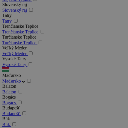
Slovenský raj
Slovenský raj
Tatry
Tatry
Trenčianske Teplice
Trenčianske Teplice
Turčianske Teplice
Turčianske Teplice
Veľký Meder
Veľký Meder
Vysoké Tatry
Vysoké Tatry
Maďarsko
Maďarsko
Balaton
Balaton
Bogács
Bogács
Budapešť
Budapešť
Bük
Bük