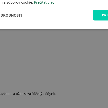
nia súborov cookie.
Prečítať viac
ODROBNOSTI
PRI
bazénom a užite si zaslúžený oddych.