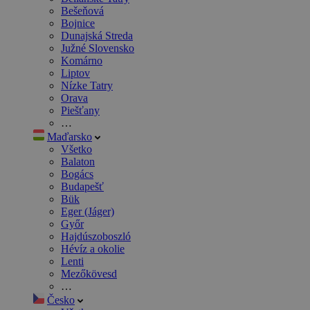
Bešeňová
Bojnice
Dunajská Streda
Južné Slovensko
Komárno
Liptov
Nízke Tatry
Orava
Piešťany
…
Maďarsko
Všetko
Balaton
Bogács
Budapešť
Bük
Eger (Jáger)
Győr
Hajdúszoboszló
Hévíz a okolie
Lenti
Mezőkövesd
…
Česko