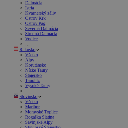
Dalmácia
Istria
Kvarnerský záliv
Ostrov Krk
Ostrov Pag
Severná Dalmácia
Stredná Dalmácia
Vodice
…
Rakúsko
Všetko
Alpy
Korutánsko
Nízke Taury
Štajersko
Tauplitz
Vysoké Taury
…
Slovinsko
Všetko
Maribor
Moravské Toplice
Rogaška Slatina
Savinjské Alpy
Slovinské Štajersko