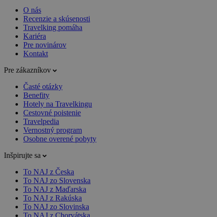
O nás
Recenzie a skúsenosti
Travelking pomáha
Kariéra
Pre novinárov
Kontakt
Pre zákazníkov
Časté otázky
Benefity
Hotely na Travelkingu
Cestovné poistenie
Travelpedia
Vernostný program
Osobne overené pobyty
Inšpirujte sa
To NAJ z Česka
To NAJ zo Slovenska
To NAJ z Maďarska
To NAJ z Rakúska
To NAJ zo Slovinska
To NAJ z Chorvátska