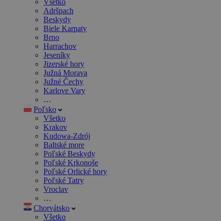
Všetko
Adršpach
Beskydy
Biele Karpaty
Brno
Harrachov
Jeseníky
Jizerské hory
Južná Morava
Južné Čechy
Karlove Vary
…
Poľsko
Všetko
Krakov
Kudowa-Zdrój
Baltské more
Poľské Beskydy
Poľské Krkonoše
Poľské Orlické hory
Poľské Tatry
Vroclav
…
Chorvátsko
Všetko