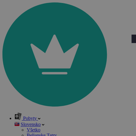
Pobyty
Slovensko
Všetko
Belianske Tatry