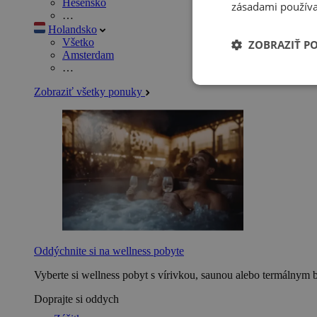
Hesensko
zásadami používa
…
Holandsko
Všetko
ZOBRAZIŤ P
Amsterdam
…
Zobraziť všetky ponuky
Oddýchnite si na wellness pobyte
Vyberte si wellness pobyt s vírivkou, saunou alebo termálnym 
Doprajte si oddych