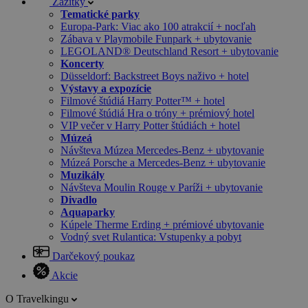
Zážitky
Tematické parky
Europa-Park: Viac ako 100 atrakcií + nocľah
Zábava v Playmobile Funpark + ubytovanie
LEGOLAND® Deutschland Resort + ubytovanie
Koncerty
Düsseldorf: Backstreet Boys naživo + hotel
Výstavy a expozície
Filmové štúdiá Harry Potter™ + hotel
Filmové štúdiá Hra o tróny + prémiový hotel
VIP večer v Harry Potter štúdiách + hotel
Múzeá
Návšteva Múzea Mercedes-Benz + ubytovanie
Múzeá Porsche a Mercedes-Benz + ubytovanie
Muzikály
Návšteva Moulin Rouge v Paríži + ubytovanie
Divadlo
Aquaparky
Kúpele Therme Erding + prémiové ubytovanie
Vodný svet Rulantica: Vstupenky a pobyt
Darčekový poukaz
Akcie
O Travelkingu