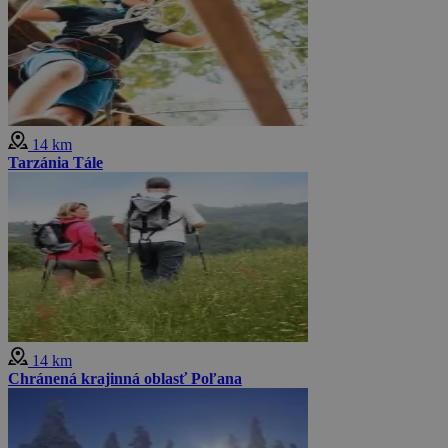
14 km
Tarzánia Tále
14 km
Chránená krajinná oblasť Poľana