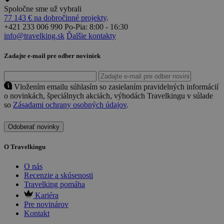
Spoločne sme už vybrali
77 143 € na dobročinné projekty
.
+421 233 006 990
Po-Pia: 8:00 - 16:30
info@travelking.sk
Ďalšie kontakty
Zadajte e-mail pre odber noviniek
Vložením emailu súhlasím so zasielaním pravidelných informácií
o novinkách, špeciálnych akciách, výhodách Travelkingu v súlade
so
Zásadami ochrany osobných údajov
.
Odoberať novinky
O Travelkingu
O nás
Recenzie a skúsenosti
Travelking pomáha
Kariéra
Pre novinárov
Kontakt