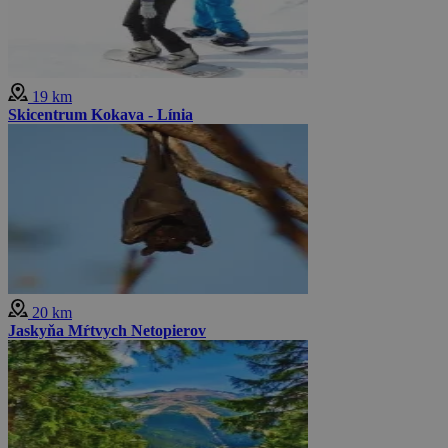
19 km
Skicentrum Kokava - Línia
20 km
Jaskyňa Mŕtvych Netopierov