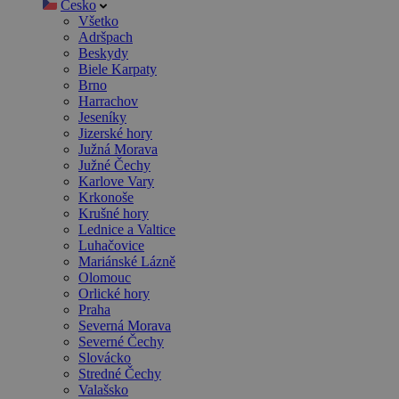
Česko
Všetko
Adršpach
Beskydy
Biele Karpaty
Brno
Harrachov
Jeseníky
Jizerské hory
Južná Morava
Južné Čechy
Karlove Vary
Krkonoše
Krušné hory
Lednice a Valtice
Luhačovice
Mariánské Lázně
Olomouc
Orlické hory
Praha
Severná Morava
Severné Čechy
Slovácko
Stredné Čechy
Valašsko