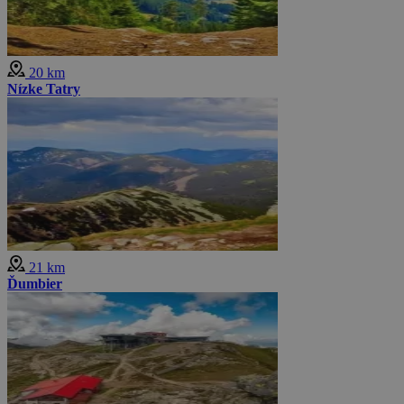
20 km
Nízke Tatry
21 km
Ďumbier