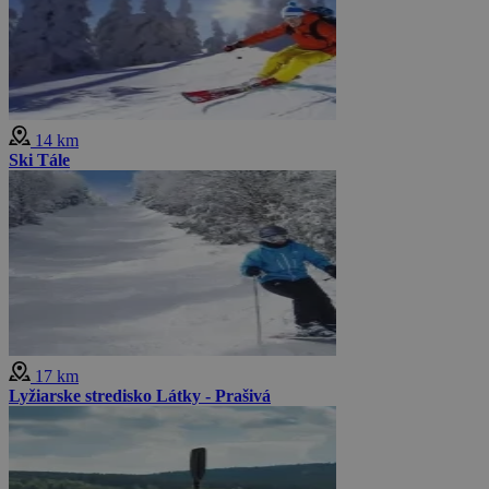
14 km
Ski Tále
17 km
Lyžiarske stredisko Látky - Prašivá