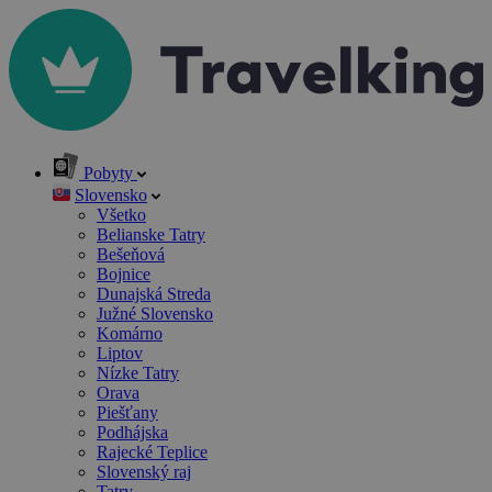
Pobyty
Slovensko
Všetko
Belianske Tatry
Bešeňová
Bojnice
Dunajská Streda
Južné Slovensko
Komárno
Liptov
Nízke Tatry
Orava
Piešťany
Podhájska
Rajecké Teplice
Slovenský raj
Tatry