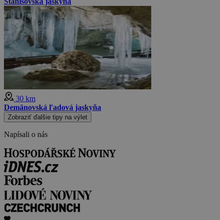
Stanišovská jaskyňa
30 km
Demänovská ľadová jaskyňa
Zobraziť ďalšie tipy na výlet
Napísali o nás