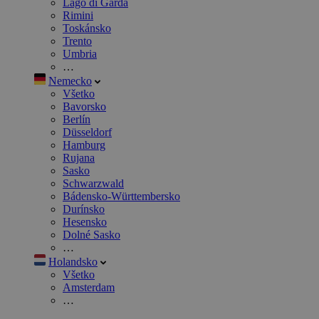
Lago di Garda
Rimini
Toskánsko
Trento
Umbria
…
Nemecko
Všetko
Bavorsko
Berlín
Düsseldorf
Hamburg
Rujana
Sasko
Schwarzwald
Bádensko-Württembersko
Durínsko
Hesensko
Dolné Sasko
…
Holandsko
Všetko
Amsterdam
…