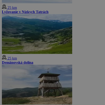
25 km
Lyžovanie v Nízkych Tatrách
25 km
Demänovská dolina