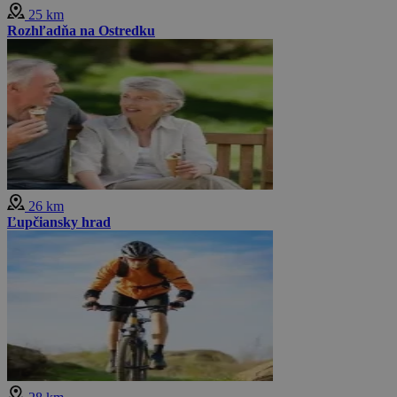
25 km
Rozhľadňa na Ostredku
26 km
Ľupčiansky hrad