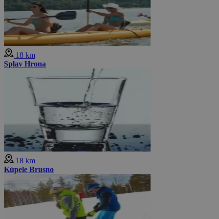
18 km
Splav Hrona
18 km
Kúpele Brusno