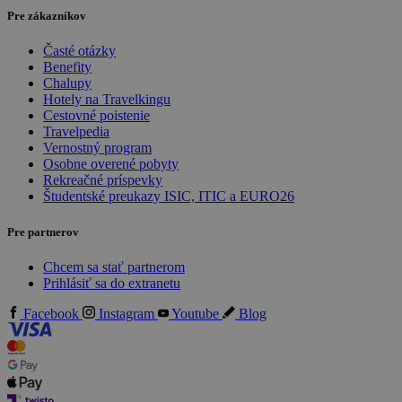
Pre zákazníkov
Časté otázky
Benefity
Chalupy
Hotely na Travelkingu
Cestovné poistenie
Travelpedia
Vernostný program
Osobne overené pobyty
Rekreačné príspevky
Študentské preukazy ISIC, ITIC a EURO26
Pre partnerov
Chcem sa stať partnerom
Prihlásiť sa do extranetu
Facebook
Instagram
Youtube
Blog