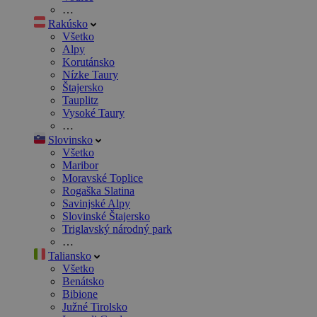
…
Rakúsko
Všetko
Alpy
Korutánsko
Nízke Taury
Štajersko
Tauplitz
Vysoké Taury
…
Slovinsko
Všetko
Maribor
Moravské Toplice
Rogaška Slatina
Savinjské Alpy
Slovinské Štajersko
Triglavský národný park
…
Taliansko
Všetko
Benátsko
Bibione
Južné Tirolsko