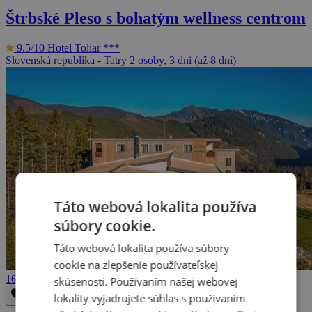
Štrbské Pleso s bohatým wellness centrom
9.5/10
Hotel Toliar ***
Slovenská republika - Tatry
2 osoby, 3 dni (až 8 dní)
Táto webová lokalita používa
súbory cookie.
Táto webová lokalita používa súbory
cookie na zlepšenie používateľskej
165 €
skúsenosti. Používaním našej webovej
lokality vyjadrujete súhlas s používaním
Odstrániť z obľúbených
Uložiť do obľúbených