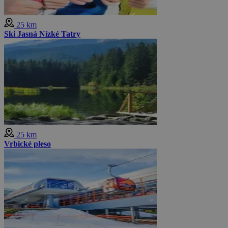
25 km
Ski Jasná Nízké Tatry
25 km
Vrbické pleso