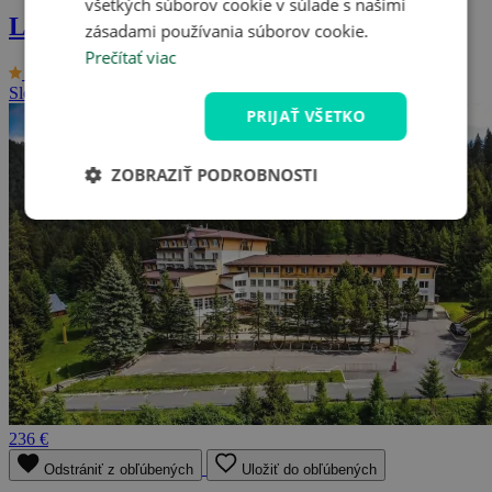
všetkých súborov cookie v súlade s našimi
Liptovský Mikuláš s wellness + zľavy
zásadami používania súborov cookie.
Prečítať viac
9.3/10
Hotel Strachan Family Jasná ***
Slovenská republika - Tatry
2 osoby, 3 dni (až 8 dní)
PRIJAŤ VŠETKO
ZOBRAZIŤ PODROBNOSTI
236 €
Odstrániť z obľúbených
Uložiť do obľúbených