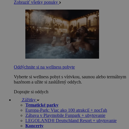
Zobraziť všetky ponuky
Oddýchnite si na wellness pobyte
Vyberte si wellness pobyt s vírivkou, saunou alebo termálnym
bazénom a užite si zaslúžený oddych.
Doprajte si oddych
Zážitky
Tematické parky
Europa-Park: Viac ako 100 atrakcií + nocľah
Zábava v Playmobile Funpark + ubytovanie
LEGOLAND® Deutschland Resort + ubytovanie
Koncerty