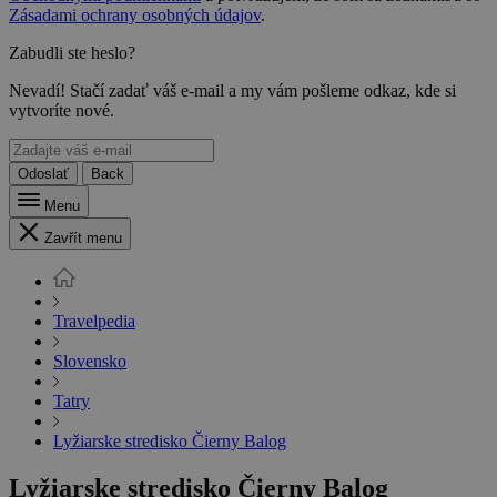
Zásadami ochrany osobných údajov
.
Zabudli ste heslo?
Nevadí! Stačí zadať váš e-mail a my vám pošleme odkaz, kde si
vytvoríte nové.
Odoslať
Back
Menu
Zavřít menu
Travelpedia
Slovensko
Tatry
Lyžiarske stredisko Čierny Balog
Lyžiarske stredisko Čierny Balog