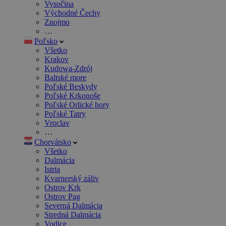
Vysočina
Východné Čechy
Znojmo
…
Poľsko
Všetko
Krakov
Kudowa-Zdrój
Baltské more
Poľské Beskydy
Poľské Krkonoše
Poľské Orlické hory
Poľské Tatry
Vroclav
…
Chorvátsko
Všetko
Dalmácia
Istria
Kvarnerský záliv
Ostrov Krk
Ostrov Pag
Severná Dalmácia
Stredná Dalmácia
Vodice