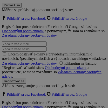
Prihlásiť sa
Môžete sa prihlásiť aj pomocou sociálnej siete:
Prihlásiť sa cez Facebook
Prihlásiť sa cez Google
Registráciou prostredníctvom Facebooku či Google súhlasím s
Obchodnými podmienkami
a potvrdzujem, že som sa zoznámil/a so
Zásadami ochrany osobných údajov
.
Chcem dostávať e-maily s pravidelnými informáciami o
novinkách, špeciálnych akciách a výhodách Travelkingu v súlade so
Zásadami ochrany osobných údajov
.
Kliknutím na tlačidlo
“Registrovať sa” súhlasíte s
Obchodnými podmienkami
a
potvrdzujete, že ste sa zoznámil/a so
Zásadami ochrany osobných
údajov
.
Registrovať sa
Alebo sa zaregistrujte pomocou sociálnych sietí:
Prihlásiť sa cez Facebook
Prihlásiť sa cez Google
Registráciou prostredníctvom Facebooku či Google súhlasím s
Obchodnými podmienkami
a potvrdzujem, že som sa zoznámil/a so