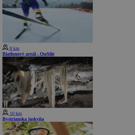
8 km
Biatlonový areál - Osrblie
10 km
Bystrianska jaskyňa