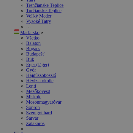
Trenčianske Teplice
Turčianske Teplice
Veľký Meder
Vysoké Tatry
…
Maďarsko
Všetko
Balaton
Bogács
Budapešť
Bük
Eger (Jáger)
Győr
Hajdúszoboszló
Hévíz a okolie
Lenti
Mezőkövesd
Miskolc
Mosonmagyaróvár
Šopron
Szentgotthárd
Sárvár
Zalakaros
…