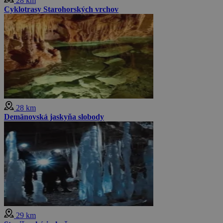
28 km
Cyklotrasy Starohorských vrchov
28 km
Demänovská jaskyňa slobody
29 km