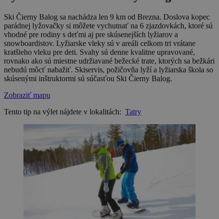
Ski Čierny Balog sa nachádza len 9 km od Brezna. Doslova kopec
parádnej lyžovačky si môžete vychutnať na 6 zjazdovkách, ktoré sú
vhodné pre rodiny s deťmi aj pre skúsenejších lyžiarov a
snowboardistov. Lyžiarske vleky sú v areáli celkom tri vrátane
kratšieho vleku pre deti. Svahy sú denne kvalitne upravované,
rovnako ako sú miestne udržiavané bežecké trate, ktorých sa bežkári
nebudú môcť nabažiť. Skiservis, požičovňa lyží a lyžiarska škola so
skúsenými inštruktormi sú súčasťou Ski Čierny Balog.
Zobraziť mapu
Tento tip na výlet nájdete v lokalitách:
Tatry