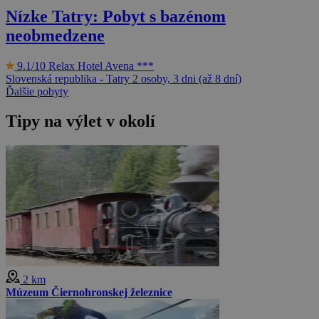
Nízke Tatry: Pobyt s bazénom
neobmedzene
9.1/10
Relax Hotel Avena ***
Slovenská republika - Tatry
2 osoby, 3 dni (až 8 dní)
Ďalšie pobyty
Tipy na výlet v okolí
2 km
Múzeum Čiernohronskej železnice