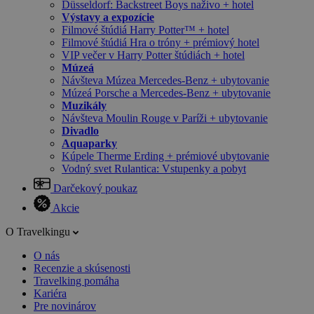
Düsseldorf: Backstreet Boys naživo + hotel
Výstavy a expozície
Filmové štúdiá Harry Potter™ + hotel
Filmové štúdiá Hra o tróny + prémiový hotel
VIP večer v Harry Potter štúdiách + hotel
Múzeá
Návšteva Múzea Mercedes-Benz + ubytovanie
Múzeá Porsche a Mercedes-Benz + ubytovanie
Muzikály
Návšteva Moulin Rouge v Paríži + ubytovanie
Divadlo
Aquaparky
Kúpele Therme Erding + prémiové ubytovanie
Vodný svet Rulantica: Vstupenky a pobyt
Darčekový poukaz
Akcie
O Travelkingu
O nás
Recenzie a skúsenosti
Travelking pomáha
Kariéra
Pre novinárov