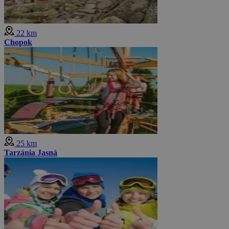
22 km
Chopok
25 km
Tarzánia Jasná