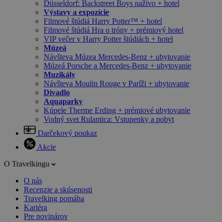
Düsseldorf: Backstreet Boys naživo + hotel
Výstavy a expozície
Filmové štúdiá Harry Potter™ + hotel
Filmové štúdiá Hra o tróny + prémiový hotel
VIP večer v Harry Potter štúdiách + hotel
Múzeá
Návšteva Múzea Mercedes-Benz + ubytovanie
Múzeá Porsche a Mercedes-Benz + ubytovanie
Muzikály
Návšteva Moulin Rouge v Paríži + ubytovanie
Divadlo
Aquaparky
Kúpele Therme Erding + prémiové ubytovanie
Vodný svet Rulantica: Vstupenky a pobyt
Darčekový poukaz
Akcie
O Travelkingu
O nás
Recenzie a skúsenosti
Travelking pomáha
Kariéra
Pre novinárov