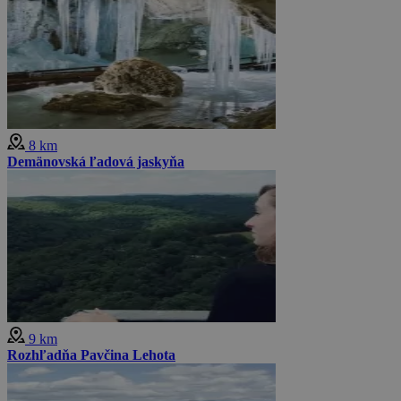
8 km
Demänovská ľadová jaskyňa
9 km
Rozhľadňa Pavčina Lehota