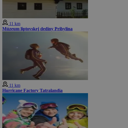
11 km
Múzeum liptovskej dediny Pribylina
11 km
Hurricane Factory Tatralandia