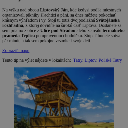
Na vŕšku nad obcou
Liptovský Ján
, kde kedysi podľa miestnych
organizovali pikniky šľachtici a páni, sa dnes môžete pokochať
krásnym výhľadom i vy. Stojí tu totiž dvojpodlažná
Svätojánska
rozhľadňa
, z ktorej dovidíte na širokú časť Liptova. Dostanete sa
sem priamo z obce z
Ulice pod Stráňou
alebo z areálu
termálneho
prameňa Teplica
po upravenom chodníčku. Stúpať budete sotva
pár minút, a tak sem pokojne vezmite i svoje deti.
Zobraziť mapu
Tento tip na výlet nájdete v lokalitách:
Tatry
,
Liptov
,
Poľské Tatry