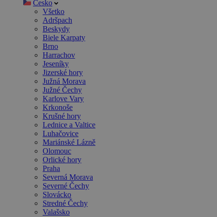
Česko
Všetko
Adršpach
Beskydy
Biele Karpaty
Brno
Harrachov
Jeseníky
Jizerské hory
Južná Morava
Južné Čechy
Karlove Vary
Krkonoše
Krušné hory
Lednice a Valtice
Luhačovice
Mariánské Lázně
Olomouc
Orlické hory
Praha
Severná Morava
Severné Čechy
Slovácko
Stredné Čechy
Valašsko