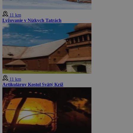
11 km
Lyžovanie v Nízkych Tatrách
11 km
Artikulárny Kostol Svätý Kríž