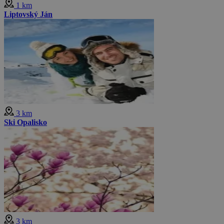
1 km
Liptovský Ján
3 km
Ski Opalisko
3 km