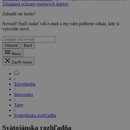
Zásadami ochrany osobných údajov
.
Zabudli ste heslo?
Nevadí! Stačí zadať váš e-mail a my vám pošleme odkaz, kde si
vytvoríte nové.
Odoslať
Back
Menu
Zavřít menu
Travelpedia
Slovensko
Tatry
Svätojánska rozhľadňa
Svätojánska rozhľadňa