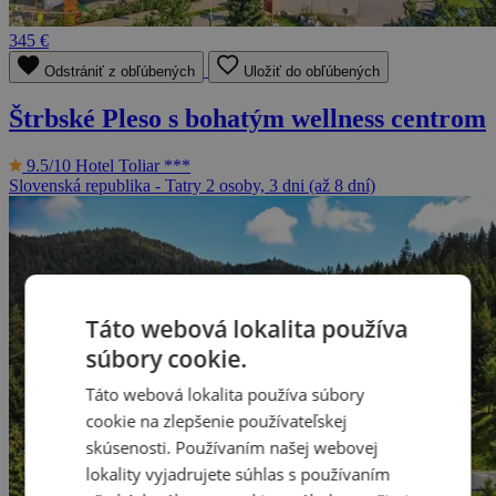
345 €
Odstrániť z obľúbených
Uložiť do obľúbených
Štrbské Pleso s bohatým wellness centrom
9.5/10
Hotel Toliar ***
Slovenská republika - Tatry
2 osoby, 3 dni (až 8 dní)
Táto webová lokalita používa
súbory cookie.
Táto webová lokalita používa súbory
cookie na zlepšenie používateľskej
skúsenosti. Používaním našej webovej
lokality vyjadrujete súhlas s používaním