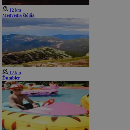
12 km
Medvedia štôlňa
12 km
Ďumbier