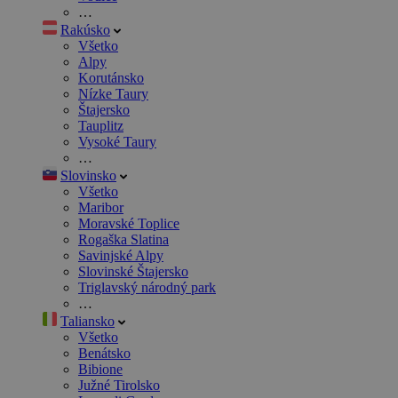
…
Rakúsko
Všetko
Alpy
Korutánsko
Nízke Taury
Štajersko
Tauplitz
Vysoké Taury
…
Slovinsko
Všetko
Maribor
Moravské Toplice
Rogaška Slatina
Savinjské Alpy
Slovinské Štajersko
Triglavský národný park
…
Taliansko
Všetko
Benátsko
Bibione
Južné Tirolsko