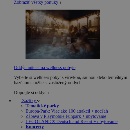
Zobraziť všetky ponuky
Oddýchnite si na wellness pobyte
Vyberte si wellness pobyt s vírivkou, saunou alebo termálnym
bazénom a užite si zaslúžený oddych.
Doprajte si oddych
Zážitky
Tematické parky
Europa-Park: Viac ako 100 atrakcií + nocľah
Zábava v Playmobile Funpark + ubytovanie
LEGOLAND® Deutschland Resort + ubytovanie
Koncerty