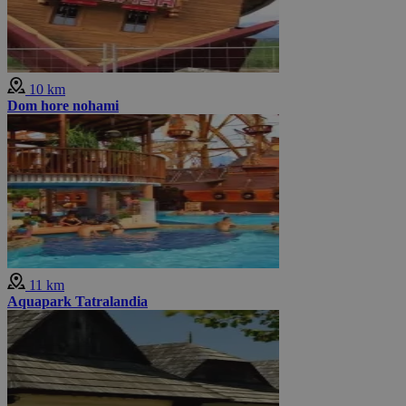
10 km
Dom hore nohami
11 km
Aquapark Tatralandia