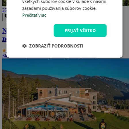
všetkých súborov cookie v súlade s našimi
zásadami používania súborov cookie.
236 €
Prečítať viac
Odstrániť z obľúbených
Uložiť do obľúbených
Nízke Tatry: Pobyt s bazénom
PRIJAŤ VŠETKO
neobmedzene
ZOBRAZIŤ PODROBNOSTI
9/10
Relax Hotel Avena ***
Slovenská republika - Tatry
2 osoby, 3 dni (až 8 dní)