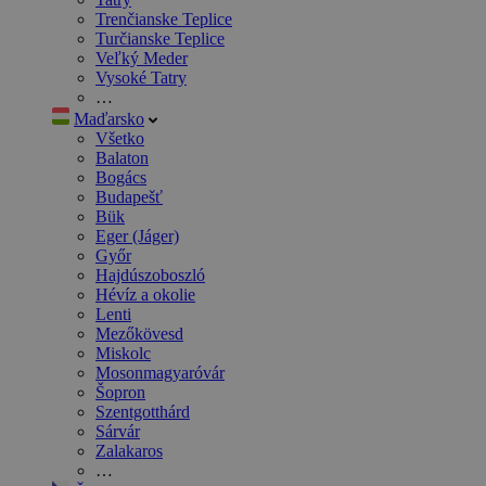
Trenčianske Teplice
Turčianske Teplice
Veľký Meder
Vysoké Tatry
…
Maďarsko
Všetko
Balaton
Bogács
Budapešť
Bük
Eger (Jáger)
Győr
Hajdúszoboszló
Hévíz a okolie
Lenti
Mezőkövesd
Miskolc
Mosonmagyaróvár
Šopron
Szentgotthárd
Sárvár
Zalakaros
…