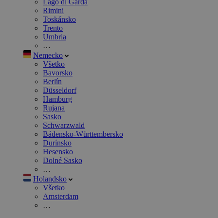
Lago di Garda
Rimini
Toskánsko
Trento
Umbria
…
Nemecko
Všetko
Bavorsko
Berlín
Düsseldorf
Hamburg
Rujana
Sasko
Schwarzwald
Bádensko-Württembersko
Durínsko
Hesensko
Dolné Sasko
…
Holandsko
Všetko
Amsterdam
…