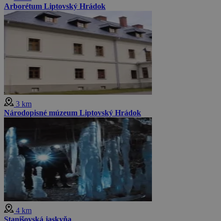
Arborétum Liptovský Hrádok
3 km
Národopisné múzeum Liptovský Hrádok
4 km
Stanišovská jaskyňa