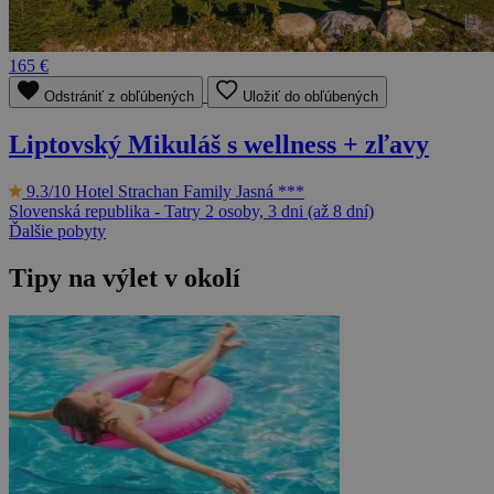
165 €
Odstrániť z obľúbených
Uložiť do obľúbených
Liptovský Mikuláš s wellness + zľavy
9.3/10
Hotel Strachan Family Jasná ***
Slovenská republika - Tatry
2 osoby, 3 dni (až 8 dní)
Ďalšie pobyty
Tipy na výlet v okolí