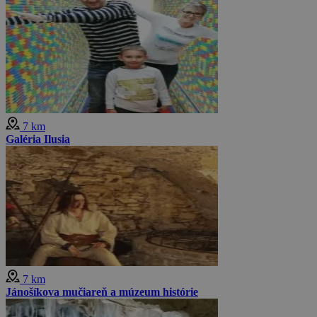
7 km
Galéria Ilusia
7 km
Jánošíkova mučiareň a múzeum histórie