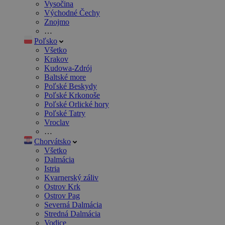
Vysočina
Východné Čechy
Znojmo
…
Poľsko
Všetko
Krakov
Kudowa-Zdrój
Baltské more
Poľské Beskydy
Poľské Krkonoše
Poľské Orlické hory
Poľské Tatry
Vroclav
…
Chorvátsko
Všetko
Dalmácia
Istria
Kvarnerský záliv
Ostrov Krk
Ostrov Pag
Severná Dalmácia
Stredná Dalmácia
Vodice