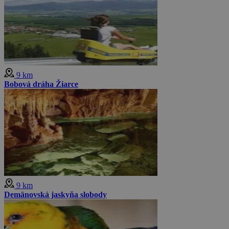
9 km
Bobová dráha Žiarce
9 km
Demänovská jaskyňa slobody