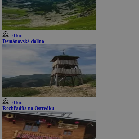
10 km
Demänovská dolina
10 km
Rozhľadňa na Ostredku