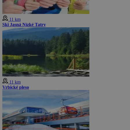
11 km
Ski Jasná Nízké Tatry
11 km
Vrbické pleso