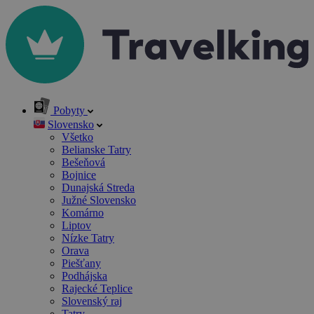
Pobyty
Slovensko
Všetko
Belianske Tatry
Bešeňová
Bojnice
Dunajská Streda
Južné Slovensko
Komárno
Liptov
Nízke Tatry
Orava
Piešťany
Podhájska
Rajecké Teplice
Slovenský raj
Tatry