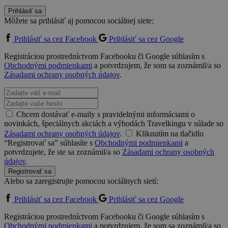
Prihlásiť sa
Môžete sa prihlásiť aj pomocou sociálnej siete:
Prihlásiť sa cez Facebook
Prihlásiť sa cez Google
Registráciou prostredníctvom Facebooku či Google súhlasím s
Obchodnými podmienkami
a potvrdzujem, že som sa zoznámil/a so
Zásadami ochrany osobných údajov
.
Chcem dostávať e-maily s pravidelnými informáciami o
novinkách, špeciálnych akciách a výhodách Travelkingu v súlade so
Zásadami ochrany osobných údajov
.
Kliknutím na tlačidlo
“Registrovať sa” súhlasíte s
Obchodnými podmienkami
a
potvrdzujete, že ste sa zoznámil/a so
Zásadami ochrany osobných
údajov
.
Registrovať sa
Alebo sa zaregistrujte pomocou sociálnych sietí:
Prihlásiť sa cez Facebook
Prihlásiť sa cez Google
Registráciou prostredníctvom Facebooku či Google súhlasím s
Obchodnými podmienkami
a potvrdzujem, že som sa zoznámil/a so