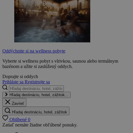
Oddýchnite si na wellness pobyte
Vyberte si wellness pobyt s vírivkou, saunou alebo termálnym
bazénom a užite si zaslúžený oddych.
Doprajte si oddych
Prihláste sa
Registrujte sa
Hľadaj destináciu, hotel, zážitok...
Zavrieť
Hľadaj destináciu, hotel, zážitok
Oblíbené
0
Zatiaľ nemáte žiadne obľúbené ponuky.