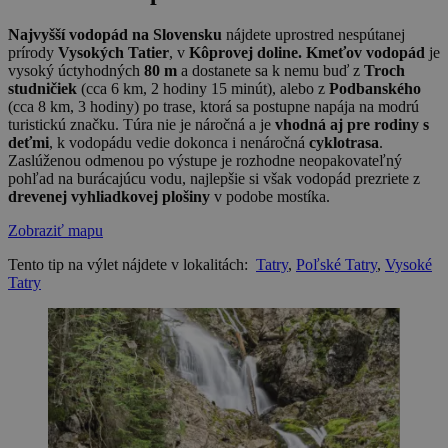
Najvyšší vodopád na Slovensku
nájdete uprostred nespútanej
prírody
Vysokých Tatier
, v
Kôprovej doline. Kmeťov vodopád
je
vysoký úctyhodných
80 m
a dostanete sa k nemu buď z
Troch
studničiek
(cca 6 km, 2 hodiny 15 minút), alebo z
Podbanského
(cca 8 km, 3 hodiny) po trase, ktorá sa postupne napája na modrú
turistickú značku. Túra nie je náročná a je
vhodná aj pre rodiny s
deťmi
, k vodopádu vedie dokonca i nenáročná
cyklotrasa
.
Zaslúženou odmenou po výstupe je rozhodne neopakovateľný
pohľad na burácajúcu vodu, najlepšie si však vodopád prezriete z
drevenej vyhliadkovej plošiny
v podobe mostíka.
Zobraziť mapu
Tento tip na výlet nájdete v lokalitách:
Tatry
,
Poľské Tatry
,
Vysoké
Tatry