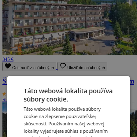
345 €
Odstrániť z obľúbených
Uložiť do obľúbených
Štrbské Pleso s bohatým wellness centrom
Táto webová lokalita používa
9.5/10
Hotel Toliar ***
súbory cookie.
Slovenská republika - Tatry
2 osoby, 3 dni (až 8 dní)
Táto webová lokalita používa súbory
cookie na zlepšenie používateľskej
skúsenosti. Používaním našej webovej
lokality vyjadrujete súhlas s používaním