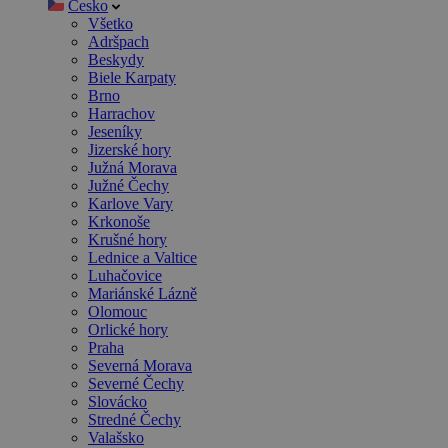
Česko
Všetko
Adršpach
Beskydy
Biele Karpaty
Brno
Harrachov
Jeseníky
Jizerské hory
Južná Morava
Južné Čechy
Karlove Vary
Krkonoše
Krušné hory
Lednice a Valtice
Luhačovice
Mariánské Lázně
Olomouc
Orlické hory
Praha
Severná Morava
Severné Čechy
Slovácko
Stredné Čechy
Valašsko