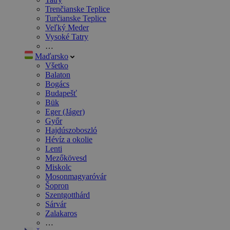
Trenčianske Teplice
Turčianske Teplice
Veľký Meder
Vysoké Tatry
…
Maďarsko
Všetko
Balaton
Bogács
Budapešť
Bük
Eger (Jáger)
Győr
Hajdúszoboszló
Hévíz a okolie
Lenti
Mezőkövesd
Miskolc
Mosonmagyaróvár
Šopron
Szentgotthárd
Sárvár
Zalakaros
…