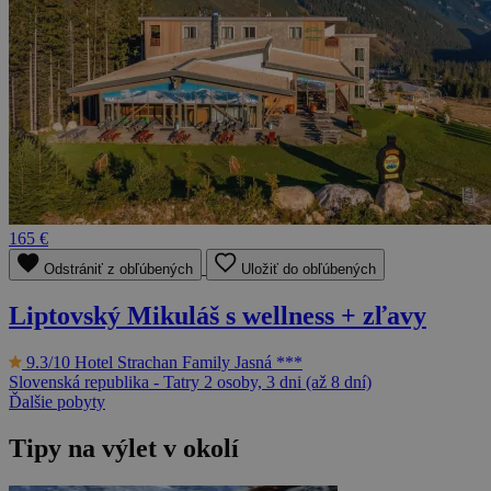
165 €
Odstrániť z obľúbených
Uložiť do obľúbených
Liptovský Mikuláš s wellness + zľavy
9.3/10
Hotel Strachan Family Jasná ***
Slovenská republika - Tatry
2 osoby, 3 dni (až 8 dní)
Ďalšie pobyty
Tipy na výlet v okolí