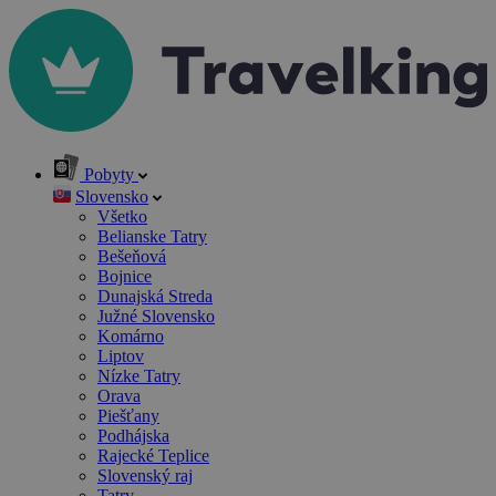
Pobyty
Slovensko
Všetko
Belianske Tatry
Bešeňová
Bojnice
Dunajská Streda
Južné Slovensko
Komárno
Liptov
Nízke Tatry
Orava
Piešťany
Podhájska
Rajecké Teplice
Slovenský raj
Tatry