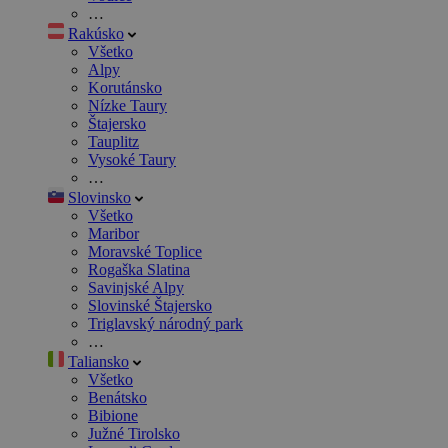
…
Rakúsko
Všetko
Alpy
Korutánsko
Nízke Taury
Štajersko
Tauplitz
Vysoké Taury
…
Slovinsko
Všetko
Maribor
Moravské Toplice
Rogaška Slatina
Savinjské Alpy
Slovinské Štajersko
Triglavský národný park
…
Taliansko
Všetko
Benátsko
Bibione
Južné Tirolsko