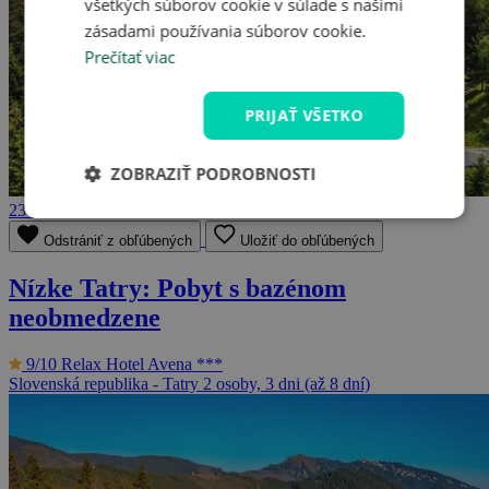
všetkých súborov cookie v súlade s našimi
zásadami používania súborov cookie.
Prečítať viac
PRIJAŤ VŠETKO
ZOBRAZIŤ PODROBNOSTI
236 €
Odstrániť z obľúbených
Uložiť do obľúbených
Nízke Tatry: Pobyt s bazénom
neobmedzene
9/10
Relax Hotel Avena ***
Slovenská republika - Tatry
2 osoby, 3 dni (až 8 dní)