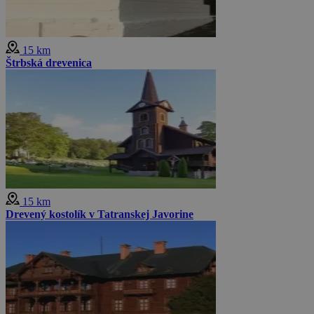
15 km
Štrbská drevenica
15 km
Drevený kostolík v Tatranskej Javorine