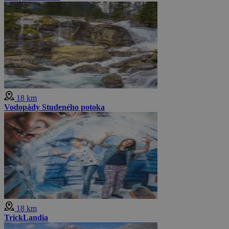
18 km
Vodopády Studeného potoka
18 km
TrickLandia