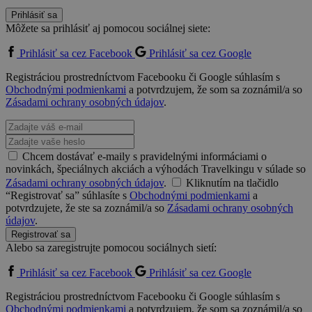
Prihlásiť sa
Môžete sa prihlásiť aj pomocou sociálnej siete:
Prihlásiť sa cez Facebook
Prihlásiť sa cez Google
Registráciou prostredníctvom Facebooku či Google súhlasím s
Obchodnými podmienkami
a potvrdzujem, že som sa zoznámil/a so
Zásadami ochrany osobných údajov
.
Chcem dostávať e-maily s pravidelnými informáciami o
novinkách, špeciálnych akciách a výhodách Travelkingu v súlade so
Zásadami ochrany osobných údajov
.
Kliknutím na tlačidlo
“Registrovať sa” súhlasíte s
Obchodnými podmienkami
a
potvrdzujete, že ste sa zoznámil/a so
Zásadami ochrany osobných
údajov
.
Registrovať sa
Alebo sa zaregistrujte pomocou sociálnych sietí:
Prihlásiť sa cez Facebook
Prihlásiť sa cez Google
Registráciou prostredníctvom Facebooku či Google súhlasím s
Obchodnými podmienkami
a potvrdzujem, že som sa zoznámil/a so