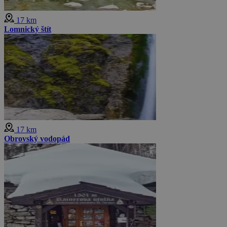
17 km
Lomnický štít
17 km
Obrovský vodopád