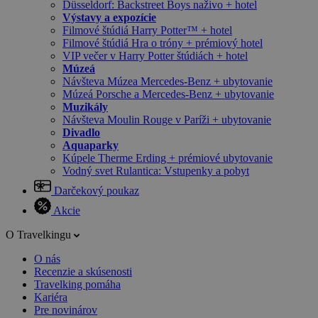
Düsseldorf: Backstreet Boys naživo + hotel
Výstavy a expozície
Filmové štúdiá Harry Potter™ + hotel
Filmové štúdiá Hra o tróny + prémiový hotel
VIP večer v Harry Potter štúdiách + hotel
Múzeá
Návšteva Múzea Mercedes-Benz + ubytovanie
Múzeá Porsche a Mercedes-Benz + ubytovanie
Muzikály
Návšteva Moulin Rouge v Paríži + ubytovanie
Divadlo
Aquaparky
Kúpele Therme Erding + prémiové ubytovanie
Vodný svet Rulantica: Vstupenky a pobyt
Darčekový poukaz
Akcie
O Travelkingu
O nás
Recenzie a skúsenosti
Travelking pomáha
Kariéra
Pre novinárov