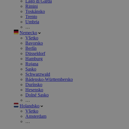
Lago di Garda
Rimini
Toskánsko
Trento
Umbria
…
Nemecko
Všetko
Bavorsko
Berlín
Düsseldorf
Hamburg
Rujana
Sasko
Schwarzwald
Bádensko-Württembersko
Durínsko
Hesensko
Dolné Sasko
…
Holandsko
Všetko
Amsterdam
…