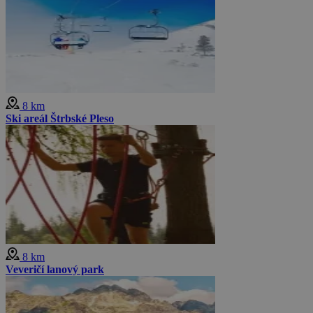
8 km
Ski areál Štrbské Pleso
8 km
Veveričí lanový park