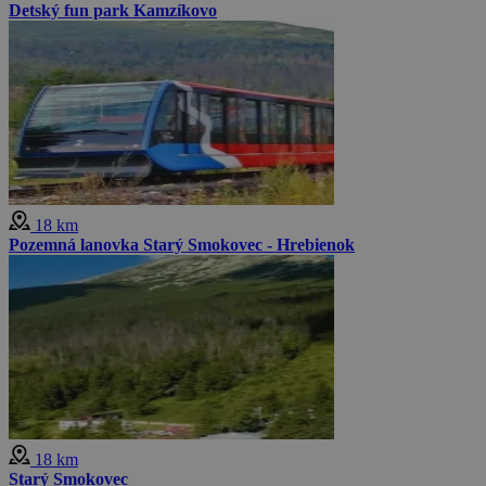
Detský fun park Kamzíkovo
18 km
Pozemná lanovka Starý Smokovec - Hrebienok
18 km
Starý Smokovec