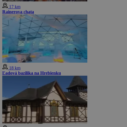
17 km
Rainerova chata
18 km
Ľadová bazilika na Hrebienku