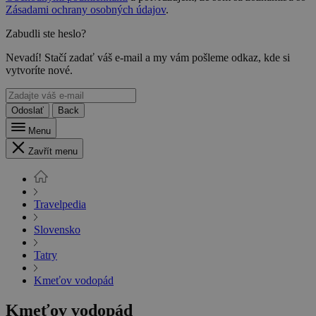
Zásadami ochrany osobných údajov
.
Zabudli ste heslo?
Nevadí! Stačí zadať váš e-mail a my vám pošleme odkaz, kde si
vytvoríte nové.
Odoslať
Back
Menu
Zavřít menu
Travelpedia
Slovensko
Tatry
Kmeťov vodopád
Kmeťov vodopád