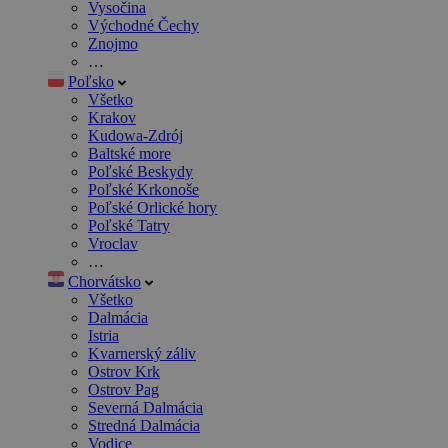
Vysočina
Východné Čechy
Znojmo
…
Poľsko
Všetko
Krakov
Kudowa-Zdrój
Baltské more
Poľské Beskydy
Poľské Krkonoše
Poľské Orlické hory
Poľské Tatry
Vroclav
…
Chorvátsko
Všetko
Dalmácia
Istria
Kvarnerský záliv
Ostrov Krk
Ostrov Pag
Severná Dalmácia
Stredná Dalmácia
Vodice