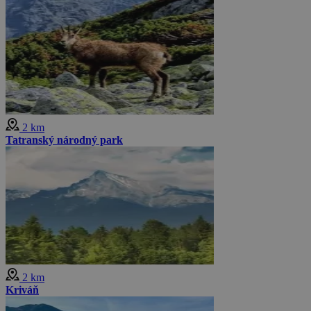
2 km
Tatranský národný park
2 km
Kriváň