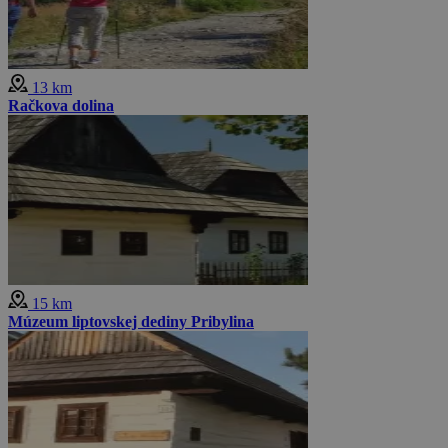
13 km
Račkova dolina
15 km
Múzeum liptovskej dediny Pribylina