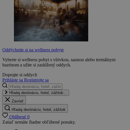
Oddýchnite si na wellness pobyte
Vyberte si wellness pobyt s vírivkou, saunou alebo termálnym
bazénom a užite si zaslúžený oddych.
Doprajte si oddych
Prihláste sa
Registrujte sa
Hľadaj destináciu, hotel, zážitok...
Zavrieť
Hľadaj destináciu, hotel, zážitok
Oblíbené
0
Zatiaľ nemáte žiadne obľúbené ponuky.