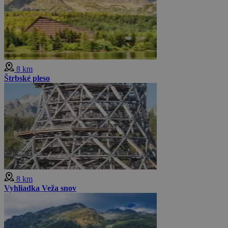
8 km
Štrbské pleso
8 km
Vyhliadka Veža snov