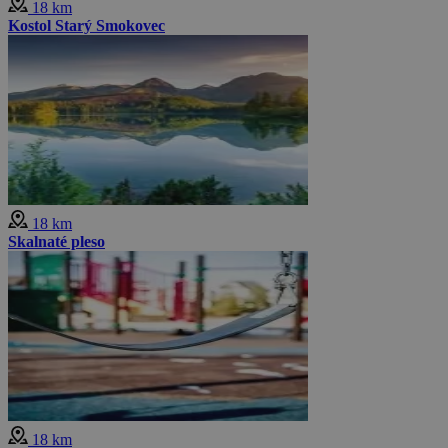
18 km
Kostol Starý Smokovec
18 km
Skalnaté pleso
18 km