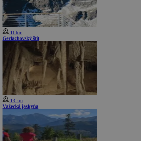
11 km
Gerlachovský štít
13 km
Važecká jaskyňa