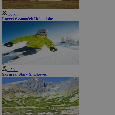
16 km
Lovecký zámoček Hohenlohe
17 km
Ski areál Starý Smokovec