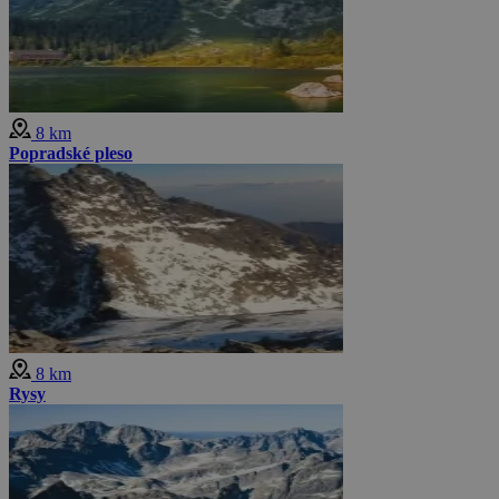
8 km
Popradské pleso
8 km
Rysy