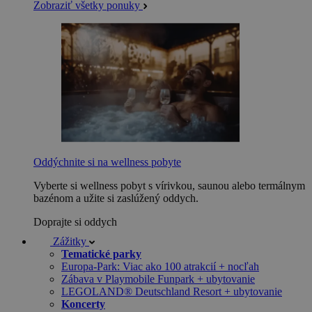
Zobraziť všetky ponuky
Oddýchnite si na wellness pobyte
Vyberte si wellness pobyt s vírivkou, saunou alebo termálnym
bazénom a užite si zaslúžený oddych.
Doprajte si oddych
Zážitky
Tematické parky
Europa-Park: Viac ako 100 atrakcií + nocľah
Zábava v Playmobile Funpark + ubytovanie
LEGOLAND® Deutschland Resort + ubytovanie
Koncerty