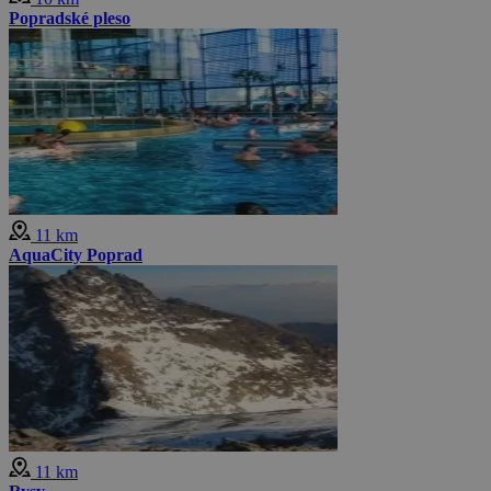
Popradské pleso
11 km
AquaCity Poprad
11 km