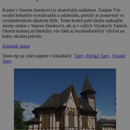
Kostol v Starom Smokovci je skutočným unikátom. Zaujme Vás
svojím bohatým vyrezávaním a zdobením, pretože je postavený vo
vysokohorskom alpskom štýle. Tento kostol patrí medzi najkrajšie
stavby nielen v Starom Smokovci, ale aj v celých Vysokých Tatrách.
Okrem krásnej architektúry vás čaká aj nezabudnuteľný výhľad na
krásy okolitej prírody.
Zobraziť mapu
Tento tip na výlet nájdete v lokalitách:
Tatry
,
Poľské Tatry
,
Vysoké
Tatry