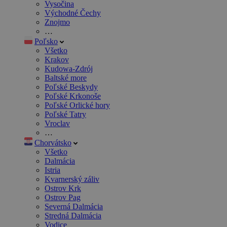
Vysočina
Východné Čechy
Znojmo
…
Poľsko
Všetko
Krakov
Kudowa-Zdrój
Baltské more
Poľské Beskydy
Poľské Krkonoše
Poľské Orlické hory
Poľské Tatry
Vroclav
…
Chorvátsko
Všetko
Dalmácia
Istria
Kvarnerský záliv
Ostrov Krk
Ostrov Pag
Severná Dalmácia
Stredná Dalmácia
Vodice