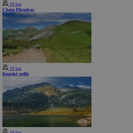
10 km
Chata Plesnivec
10 km
Kopské sedlo
10 km