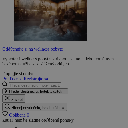
Oddýchnite si na wellness pobyte
Vyberte si wellness pobyt s vírivkou, saunou alebo termálnym
bazénom a užite si zaslúžený oddych.
Doprajte si oddych
Prihláste sa
Registrujte sa
Hľadaj destináciu, hotel, zážitok...
Zavrieť
Hľadaj destináciu, hotel, zážitok
Oblíbené
0
Zatiaľ nemáte žiadne obľúbené ponuky.