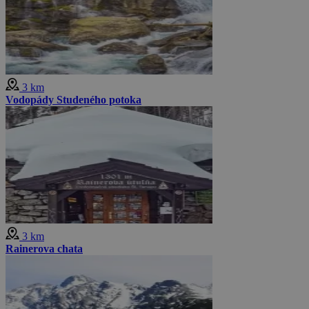
3 km
Vodopády Studeného potoka
3 km
Rainerova chata