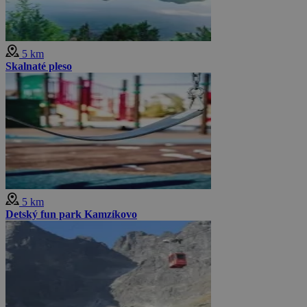
5 km
Skalnaté pleso
5 km
Detský fun park Kamzíkovo