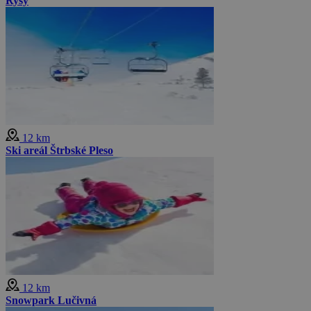
Rysy
12 km
Ski areál Štrbské Pleso
12 km
Snowpark Lučivná