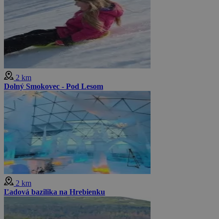
2 km
Dolný Smokovec - Pod Lesom
2 km
Ľadová bazilika na Hrebienku