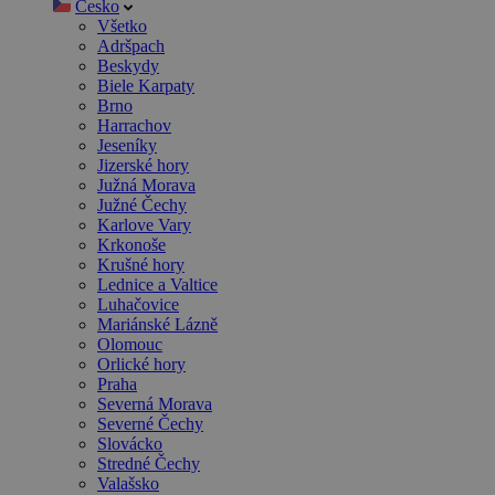
Česko
Všetko
Adršpach
Beskydy
Biele Karpaty
Brno
Harrachov
Jeseníky
Jizerské hory
Južná Morava
Južné Čechy
Karlove Vary
Krkonoše
Krušné hory
Lednice a Valtice
Luhačovice
Mariánské Lázně
Olomouc
Orlické hory
Praha
Severná Morava
Severné Čechy
Slovácko
Stredné Čechy
Valašsko