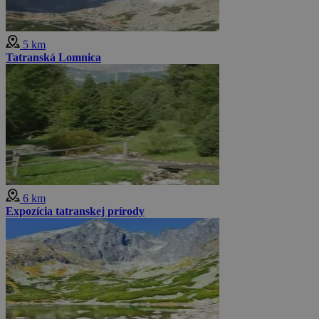
5 km
Tatranská Lomnica
6 km
Expozícia tatranskej prírody