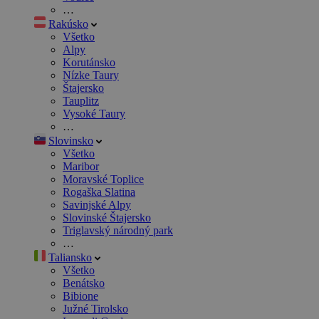
…
Rakúsko
Všetko
Alpy
Korutánsko
Nízke Taury
Štajersko
Tauplitz
Vysoké Taury
…
Slovinsko
Všetko
Maribor
Moravské Toplice
Rogaška Slatina
Savinjské Alpy
Slovinské Štajersko
Triglavský národný park
…
Taliansko
Všetko
Benátsko
Bibione
Južné Tirolsko