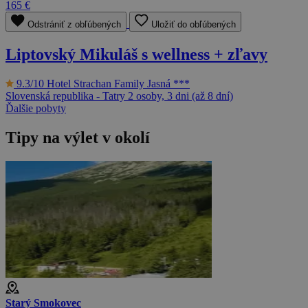
165 €
Odstrániť z obľúbených
Uložiť do obľúbených
Liptovský Mikuláš s wellness + zľavy
9.3/10
Hotel Strachan Family Jasná ***
Slovenská republika - Tatry
2 osoby, 3 dni (až 8 dní)
Ďalšie pobyty
Tipy na výlet v okolí
Starý Smokovec