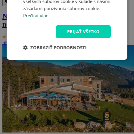
všetkých súborov cookie v súlade s našimi
Odstrániť z obľúbených
Uložiť do obľúbených
zásadami používania súborov cookie.
Nízke Tatry: Pobyt s bazénom
Prečítať viac
neobmedzene
PRIJAŤ VŠETKO
9/10
Relax Hotel Avena ***
Slovenská republika - Tatry
2 osoby, 3 dni (až 8 dní)
ZOBRAZIŤ PODROBNOSTI