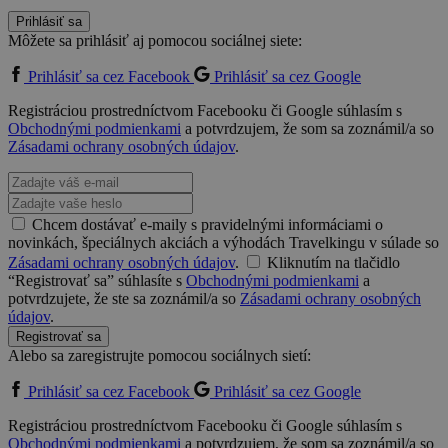
Prihlásiť sa
Môžete sa prihlásiť aj pomocou sociálnej siete:
Prihlásiť sa cez Facebook
Prihlásiť sa cez Google
Registráciou prostredníctvom Facebooku či Google súhlasím s
Obchodnými podmienkami
a potvrdzujem, že som sa zoznámil/a so
Zásadami ochrany osobných údajov
.
Chcem dostávať e-maily s pravidelnými informáciami o
novinkách, špeciálnych akciách a výhodách Travelkingu v súlade so
Zásadami ochrany osobných údajov
.
Kliknutím na tlačidlo
“Registrovať sa” súhlasíte s
Obchodnými podmienkami
a
potvrdzujete, že ste sa zoznámil/a so
Zásadami ochrany osobných
údajov
.
Registrovať sa
Alebo sa zaregistrujte pomocou sociálnych sietí:
Prihlásiť sa cez Facebook
Prihlásiť sa cez Google
Registráciou prostredníctvom Facebooku či Google súhlasím s
Obchodnými podmienkami
a potvrdzujem, že som sa zoznámil/a so