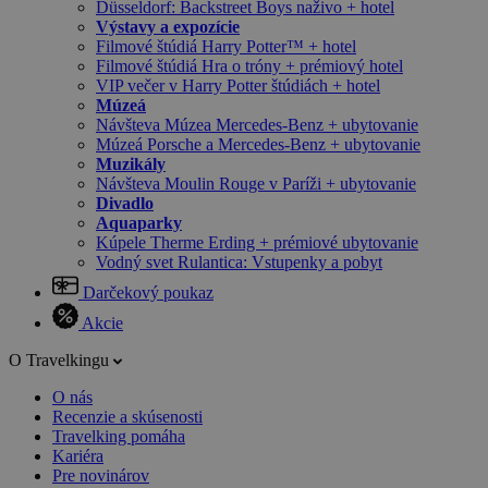
Düsseldorf: Backstreet Boys naživo + hotel
Výstavy a expozície
Filmové štúdiá Harry Potter™ + hotel
Filmové štúdiá Hra o tróny + prémiový hotel
VIP večer v Harry Potter štúdiách + hotel
Múzeá
Návšteva Múzea Mercedes-Benz + ubytovanie
Múzeá Porsche a Mercedes-Benz + ubytovanie
Muzikály
Návšteva Moulin Rouge v Paríži + ubytovanie
Divadlo
Aquaparky
Kúpele Therme Erding + prémiové ubytovanie
Vodný svet Rulantica: Vstupenky a pobyt
Darčekový poukaz
Akcie
O Travelkingu
O nás
Recenzie a skúsenosti
Travelking pomáha
Kariéra
Pre novinárov