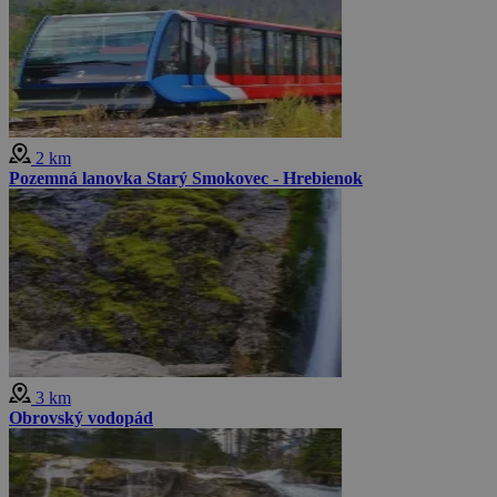
2 km
Pozemná lanovka Starý Smokovec - Hrebienok
3 km
Obrovský vodopád