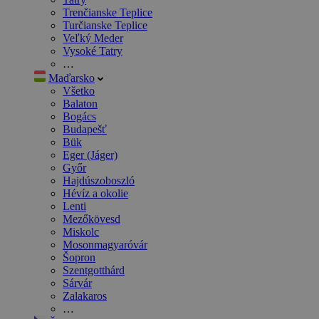
Trenčianske Teplice
Turčianske Teplice
Veľký Meder
Vysoké Tatry
…
Maďarsko
Všetko
Balaton
Bogács
Budapešť
Bük
Eger (Jáger)
Győr
Hajdúszoboszló
Hévíz a okolie
Lenti
Mezőkövesd
Miskolc
Mosonmagyaróvár
Šopron
Szentgotthárd
Sárvár
Zalakaros
…