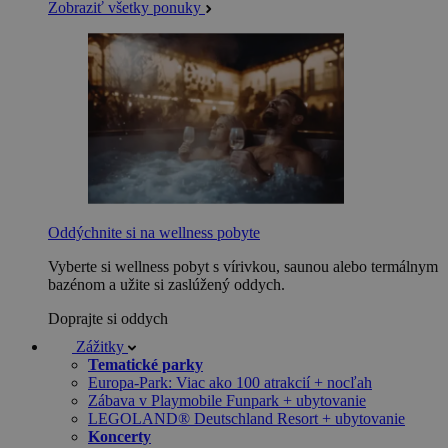
Zobraziť všetky ponuky
Oddýchnite si na wellness pobyte
Vyberte si wellness pobyt s vírivkou, saunou alebo termálnym
bazénom a užite si zaslúžený oddych.
Doprajte si oddych
Zážitky
Tematické parky
Europa-Park: Viac ako 100 atrakcií + nocľah
Zábava v Playmobile Funpark + ubytovanie
LEGOLAND® Deutschland Resort + ubytovanie
Koncerty