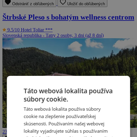
Odstrániť z obľúbených
Uložiť do obľúbených
Štrbské Pleso s bohatým wellness centrom
9.5/10
Hotel Toliar ***
Slovenská republika - Tatry
2 osoby, 3 dni (až 8 dní)
Táto webová lokalita používa
súbory cookie.
Táto webová lokalita používa súbory
cookie na zlepšenie používateľskej
skúsenosti. Používaním našej webovej
lokality vyjadrujete súhlas s používaním
236 €