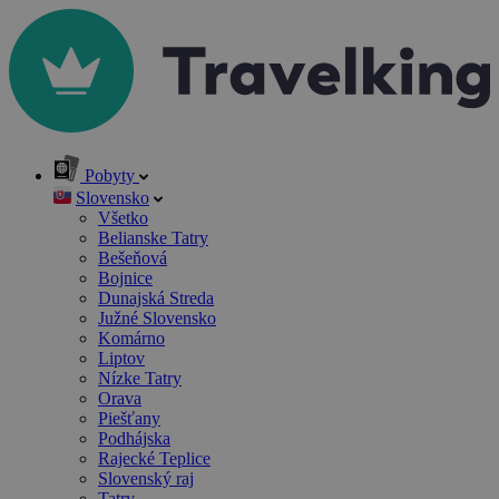
Pobyty
Slovensko
Všetko
Belianske Tatry
Bešeňová
Bojnice
Dunajská Streda
Južné Slovensko
Komárno
Liptov
Nízke Tatry
Orava
Piešťany
Podhájska
Rajecké Teplice
Slovenský raj
Tatry