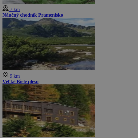
7 km
Náučný chodník Pramenisko
9 km
Veľké Biele pleso