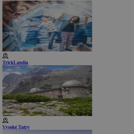
TrickLandia
Vysoké Tatry