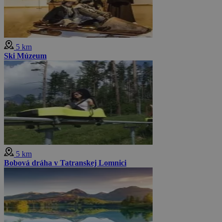
5 km
Ski Múzeum
5 km
Bobová dráha v Tatranskej Lomnici