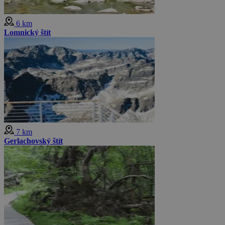
6 km
Lomnický štít
7 km
Gerlachovský štít