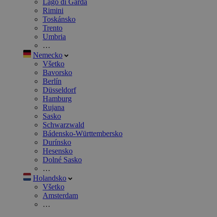
Lago di Garda
Rimini
Toskánsko
Trento
Umbria
…
Nemecko
Všetko
Bavorsko
Berlín
Düsseldorf
Hamburg
Rujana
Sasko
Schwarzwald
Bádensko-Württembersko
Durínsko
Hesensko
Dolné Sasko
…
Holandsko
Všetko
Amsterdam
…