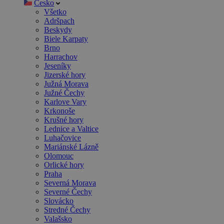
Česko
Všetko
Adršpach
Beskydy
Biele Karpaty
Brno
Harrachov
Jeseníky
Jizerské hory
Južná Morava
Južné Čechy
Karlove Vary
Krkonoše
Krušné hory
Lednice a Valtice
Luhačovice
Mariánské Lázně
Olomouc
Orlické hory
Praha
Severná Morava
Severné Čechy
Slovácko
Stredné Čechy
Valašsko