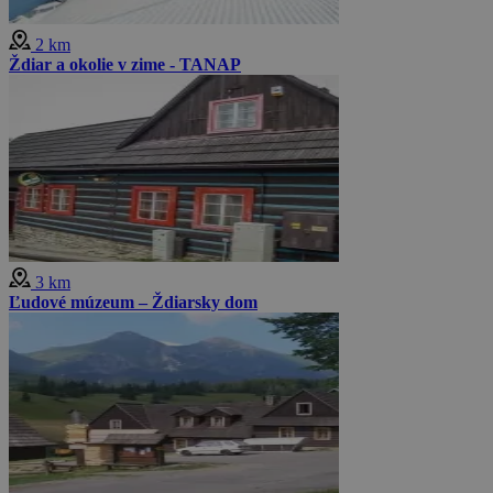
2 km
Ždiar a okolie v zime - TANAP
3 km
Ľudové múzeum – Ždiarsky dom