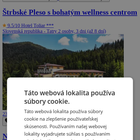
Štrbské Pleso s bohatým wellness centrom
9.5/10
Hotel Toliar ***
Slovenská republika - Tatry
2 osoby, 3 dni (až 8 dní)
Táto webová lokalita používa
súbory cookie.
Táto webová lokalita používa súbory
236 €
cookie na zlepšenie používateľskej
Odstrániť z obľúbených
Uložiť do obľúbených
skúsenosti. Používaním našej webovej
lokality vyjadrujete súhlas s používaním
Nízke Tatry: Pobyt s bazénom