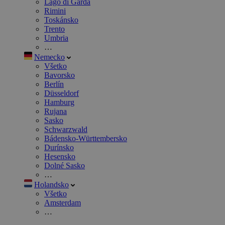
Lago di Garda
Rimini
Toskánsko
Trento
Umbria
…
Nemecko
Všetko
Bavorsko
Berlín
Düsseldorf
Hamburg
Rujana
Sasko
Schwarzwald
Bádensko-Württembersko
Durínsko
Hesensko
Dolné Sasko
…
Holandsko
Všetko
Amsterdam
…