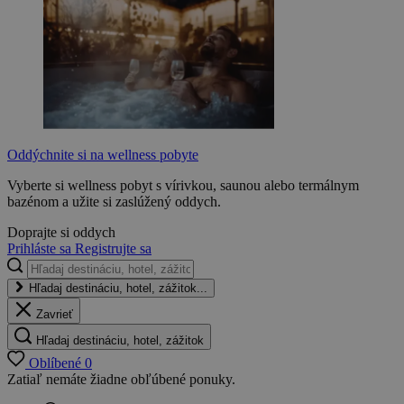
Oddýchnite si na wellness pobyte
Vyberte si wellness pobyt s vírivkou, saunou alebo termálnym
bazénom a užite si zaslúžený oddych.
Doprajte si oddych
Prihláste sa
Registrujte sa
Hľadaj destináciu, hotel, zážitok...
Zavrieť
Hľadaj destináciu, hotel, zážitok
Oblíbené
0
Zatiaľ nemáte žiadne obľúbené ponuky.