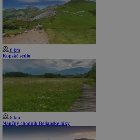
8 km
Kopské sedlo
8 km
Náučný chodník Belianske lúky