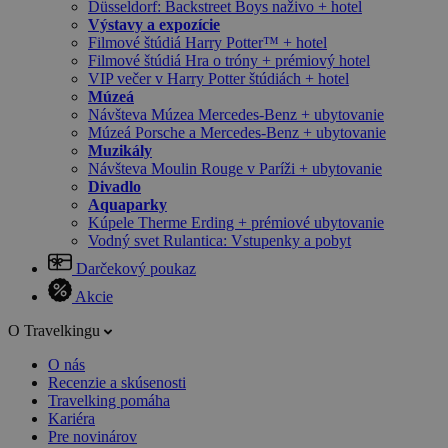
Düsseldorf: Backstreet Boys naživo + hotel
Výstavy a expozície
Filmové štúdiá Harry Potter™ + hotel
Filmové štúdiá Hra o tróny + prémiový hotel
VIP večer v Harry Potter štúdiách + hotel
Múzeá
Návšteva Múzea Mercedes-Benz + ubytovanie
Múzeá Porsche a Mercedes-Benz + ubytovanie
Muzikály
Návšteva Moulin Rouge v Paríži + ubytovanie
Divadlo
Aquaparky
Kúpele Therme Erding + prémiové ubytovanie
Vodný svet Rulantica: Vstupenky a pobyt
Darčekový poukaz
Akcie
O Travelkingu
O nás
Recenzie a skúsenosti
Travelking pomáha
Kariéra
Pre novinárov