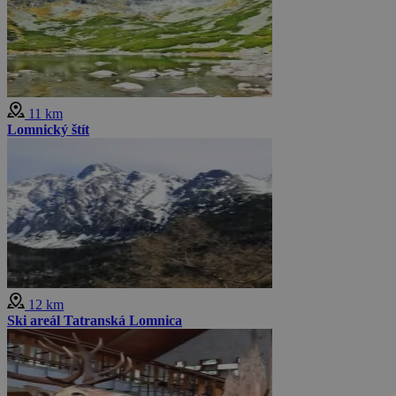
11 km
Lomnický štít
12 km
Ski areál Tatranská Lomnica