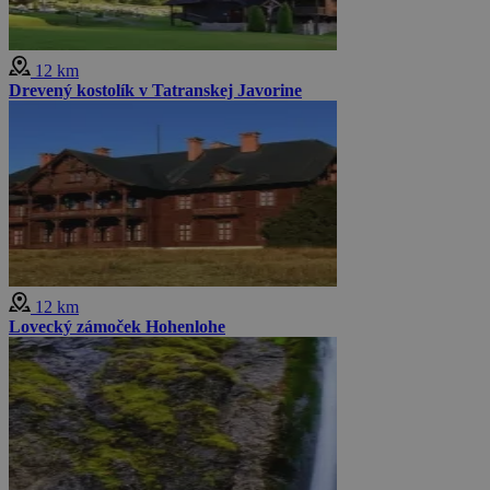
12 km
Drevený kostolík v Tatranskej Javorine
12 km
Lovecký zámoček Hohenlohe