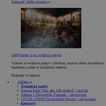
Zobraziť všetky ponuky
Oddýchnite si na wellness pobyte
Vyberte si wellness pobyt s vírivkou, saunou alebo termálnym
bazénom a užite si zaslúžený oddych.
Doprajte si oddych
Zážitky
Tematické parky
Europa-Park: Viac ako 100 atrakcií + nocľah
Zábava v Playmobile Funpark + ubytovanie
LEGOLAND® Deutschland Resort + ubytovanie
Koncerty