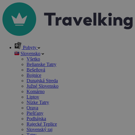
Pobyty
Slovensko
Všetko
Belianske Tatry
Bešeňová
Bojnice
Dunajská Streda
Južné Slovensko
Komárno
Liptov
Nízke Tatry
Orava
Piešťany
Podhájska
Rajecké Teplice
Slovenský raj
Tatry