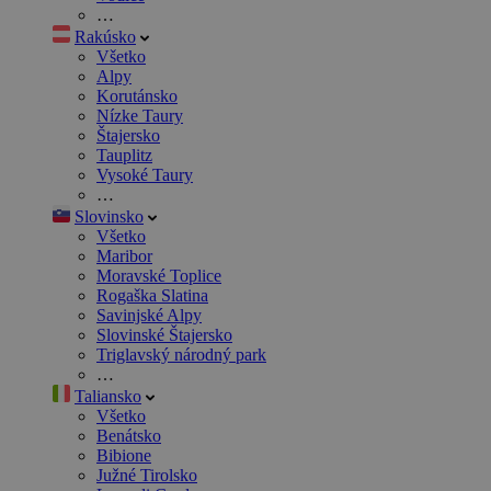
…
Rakúsko
Všetko
Alpy
Korutánsko
Nízke Taury
Štajersko
Tauplitz
Vysoké Taury
…
Slovinsko
Všetko
Maribor
Moravské Toplice
Rogaška Slatina
Savinjské Alpy
Slovinské Štajersko
Triglavský národný park
…
Taliansko
Všetko
Benátsko
Bibione
Južné Tirolsko