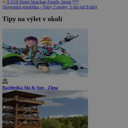
9.3/10
Hotel Strachan Family Jasná ***
Slovenská republika - Tatry
2 osoby, 3 dni (až 8 dní)
Tipy na výlet v okolí
Bachledka Ski & Sun - Zima