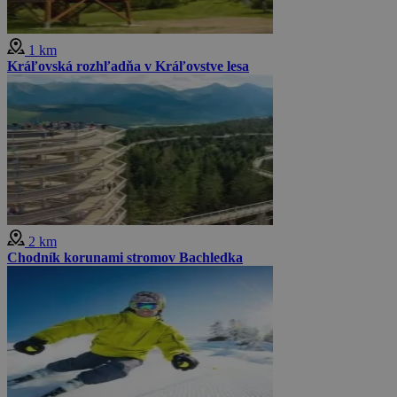
1 km
Kráľovská rozhľadňa v Kráľovstve lesa
2 km
Chodník korunami stromov Bachledka