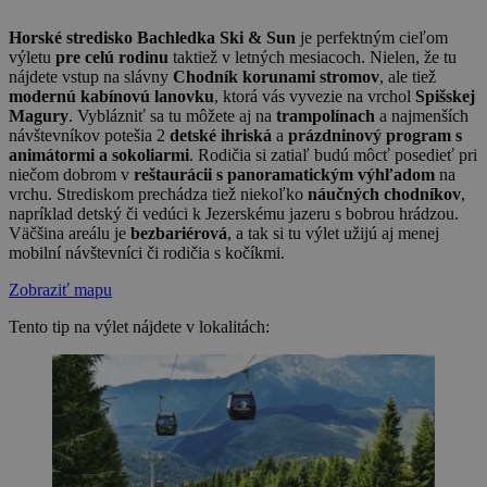
Horské stredisko Bachledka Ski & Sun
je perfektným cieľom
výletu
pre celú rodinu
taktiež v letných mesiacoch. Nielen, že tu
nájdete vstup na slávny
Chodník korunami stromov
, ale tiež
modernú kabínovú lanovku
, ktorá vás vyvezie na vrchol
Spišskej
Magury
. Vyblázniť sa tu môžete aj na
trampolínach
a najmenších
návštevníkov potešia 2
detské ihriská
a
prázdninový program s
animátormi a sokoliarmi
. Rodičia si zatiaľ budú môcť posedieť pri
niečom dobrom v
reštaurácii s panoramatickým výhľadom
na
vrchu. Strediskom prechádza tiež niekoľko
náučných chodníkov
,
napríklad detský či vedúci k Jezerskému jazeru s bobrou hrádzou.
Väčšina areálu je
bezbariérová
, a tak si tu výlet užijú aj menej
mobilní návštevníci či rodičia s kočíkmi.
Zobraziť mapu
Tento tip na výlet nájdete v lokalitách: