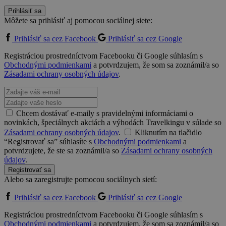
Prihlásiť sa
Môžete sa prihlásiť aj pomocou sociálnej siete:
Prihlásiť sa cez Facebook
Prihlásiť sa cez Google
Registráciou prostredníctvom Facebooku či Google súhlasím s
Obchodnými podmienkami
a potvrdzujem, že som sa zoznámil/a so
Zásadami ochrany osobných údajov
.
Chcem dostávať e-maily s pravidelnými informáciami o
novinkách, špeciálnych akciách a výhodách Travelkingu v súlade so
Zásadami ochrany osobných údajov
.
Kliknutím na tlačidlo
“Registrovať sa” súhlasíte s
Obchodnými podmienkami
a
potvrdzujete, že ste sa zoznámil/a so
Zásadami ochrany osobných
údajov
.
Registrovať sa
Alebo sa zaregistrujte pomocou sociálnych sietí:
Prihlásiť sa cez Facebook
Prihlásiť sa cez Google
Registráciou prostredníctvom Facebooku či Google súhlasím s
Obchodnými podmienkami
a potvrdzujem, že som sa zoznámil/a so