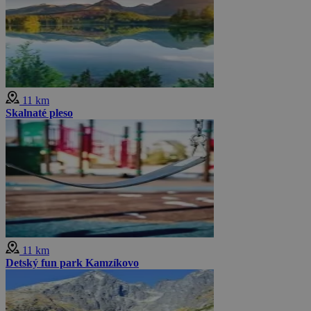
11 km
Skalnaté pleso
11 km
Detský fun park Kamzíkovo