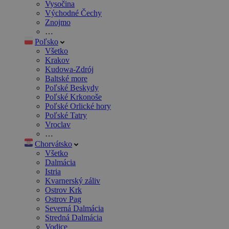
Vysočina
Východné Čechy
Znojmo
…
Poľsko
Všetko
Krakov
Kudowa-Zdrój
Baltské more
Poľské Beskydy
Poľské Krkonoše
Poľské Orlické hory
Poľské Tatry
Vroclav
…
Chorvátsko
Všetko
Dalmácia
Istria
Kvarnerský záliv
Ostrov Krk
Ostrov Pag
Severná Dalmácia
Stredná Dalmácia
Vodice