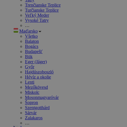
Trenčianske Teplice
Turčianske Teplice
Veľký Meder
Vysoké Tatry
…
Maďarsko
Všetko
Balaton
Bogács
Budapešť
Bük
Eger (Jáger)
Győr
Hajdúszoboszló
Hévíz a okolie
Lenti
Mezőkövesd
Miskolc
Mosonmagyaróvár
Šopron
Szentgotthárd
Sárvár
Zalakaros
…