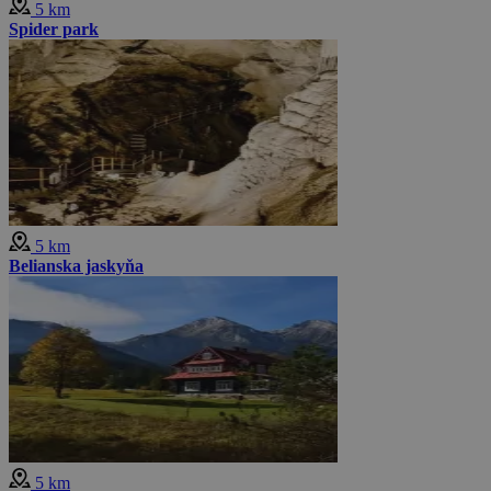
5 km
Spider park
5 km
Belianska jaskyňa
5 km