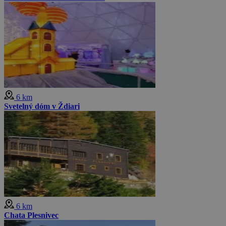
6 km
Svetelný dóm v Ždiari
6 km
Chata Plesnivec