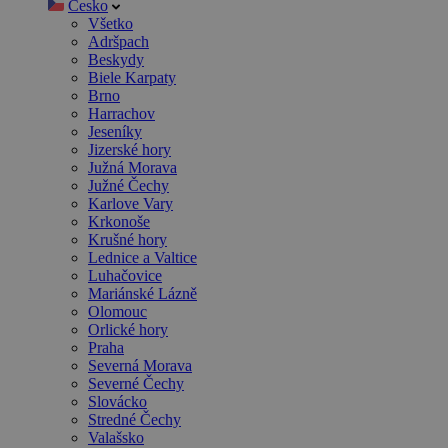
Česko
Všetko
Adršpach
Beskydy
Biele Karpaty
Brno
Harrachov
Jeseníky
Jizerské hory
Južná Morava
Južné Čechy
Karlove Vary
Krkonoše
Krušné hory
Lednice a Valtice
Luhačovice
Mariánské Lázně
Olomouc
Orlické hory
Praha
Severná Morava
Severné Čechy
Slovácko
Stredné Čechy
Valašsko