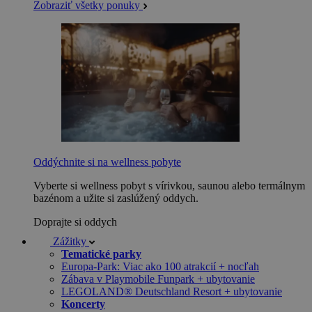
Zobraziť všetky ponuky
Oddýchnite si na wellness pobyte
Vyberte si wellness pobyt s vírivkou, saunou alebo termálnym
bazénom a užite si zaslúžený oddych.
Doprajte si oddych
Zážitky
Tematické parky
Europa-Park: Viac ako 100 atrakcií + nocľah
Zábava v Playmobile Funpark + ubytovanie
LEGOLAND® Deutschland Resort + ubytovanie
Koncerty