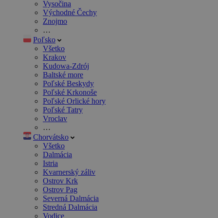
Vysočina
Východné Čechy
Znojmo
…
Poľsko
Všetko
Krakov
Kudowa-Zdrój
Baltské more
Poľské Beskydy
Poľské Krkonoše
Poľské Orlické hory
Poľské Tatry
Vroclav
…
Chorvátsko
Všetko
Dalmácia
Istria
Kvarnerský záliv
Ostrov Krk
Ostrov Pag
Severná Dalmácia
Stredná Dalmácia
Vodice