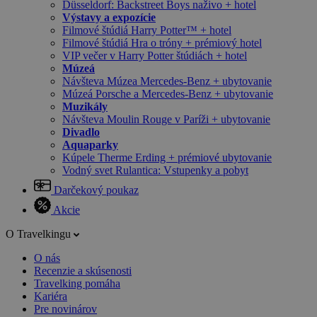
Düsseldorf: Backstreet Boys naživo + hotel
Výstavy a expozície
Filmové štúdiá Harry Potter™ + hotel
Filmové štúdiá Hra o tróny + prémiový hotel
VIP večer v Harry Potter štúdiách + hotel
Múzeá
Návšteva Múzea Mercedes-Benz + ubytovanie
Múzeá Porsche a Mercedes-Benz + ubytovanie
Muzikály
Návšteva Moulin Rouge v Paríži + ubytovanie
Divadlo
Aquaparky
Kúpele Therme Erding + prémiové ubytovanie
Vodný svet Rulantica: Vstupenky a pobyt
Darčekový poukaz
Akcie
O Travelkingu
O nás
Recenzie a skúsenosti
Travelking pomáha
Kariéra
Pre novinárov