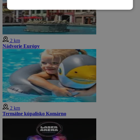
2 km
Nádvorie Európy
2 km
Termálne kúpalisko Komárno