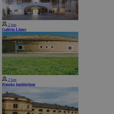
2 km
Galéria Limes
2 km
Rímske lapidárium