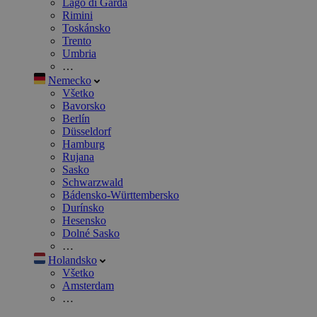
Lago di Garda
Rimini
Toskánsko
Trento
Umbria
…
Nemecko
Všetko
Bavorsko
Berlín
Düsseldorf
Hamburg
Rujana
Sasko
Schwarzwald
Bádensko-Württembersko
Durínsko
Hesensko
Dolné Sasko
…
Holandsko
Všetko
Amsterdam
…