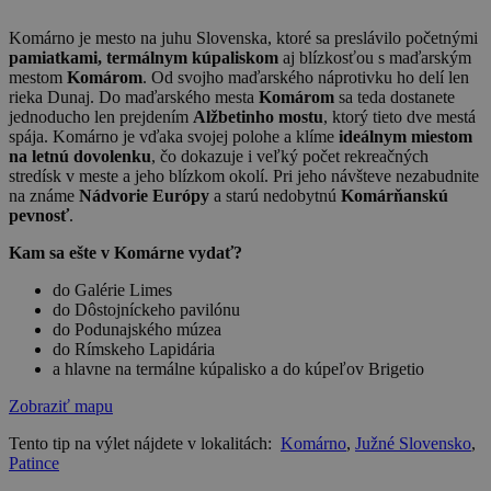
Komárno je mesto na juhu Slovenska, ktoré sa preslávilo početnými
pamiatkami, termálnym kúpaliskom
aj blízkosťou s maďarským
mestom
Komárom
. Od svojho maďarského náprotivku ho delí len
rieka Dunaj. Do maďarského mesta
Komárom
sa teda dostanete
jednoducho len prejdením
Alžbetinho mostu
, ktorý tieto dve mestá
spája. Komárno je vďaka svojej polohe a klíme
ideálnym miestom
na letnú dovolenku
, čo dokazuje i veľký počet rekreačných
stredísk v meste a jeho blízkom okolí. Pri jeho návšteve nezabudnite
na známe
Nádvorie Európy
a starú nedobytnú
Komárňanskú
pevnosť
.
Kam sa ešte v Komárne vydať?
do Galérie Limes
do Dôstojníckeho pavilónu
do Podunajského múzea
do Rímskeho Lapidária
a hlavne na termálne kúpalisko a do kúpeľov Brigetio
Zobraziť mapu
Tento tip na výlet nájdete v lokalitách:
Komárno
,
Južné Slovensko
,
Patince