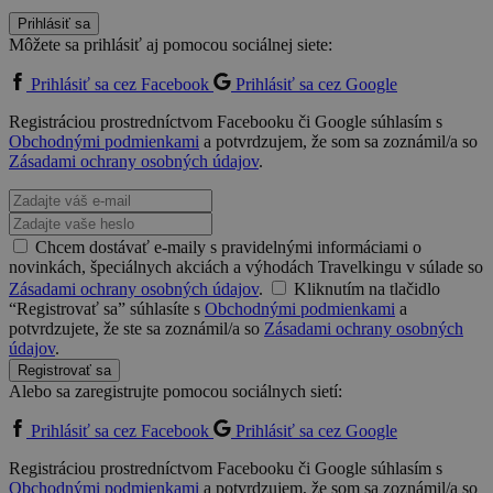
Prihlásiť sa
Môžete sa prihlásiť aj pomocou sociálnej siete:
Prihlásiť sa cez Facebook
Prihlásiť sa cez Google
Registráciou prostredníctvom Facebooku či Google súhlasím s
Obchodnými podmienkami
a potvrdzujem, že som sa zoznámil/a so
Zásadami ochrany osobných údajov
.
Chcem dostávať e-maily s pravidelnými informáciami o
novinkách, špeciálnych akciách a výhodách Travelkingu v súlade so
Zásadami ochrany osobných údajov
.
Kliknutím na tlačidlo
“Registrovať sa” súhlasíte s
Obchodnými podmienkami
a
potvrdzujete, že ste sa zoznámil/a so
Zásadami ochrany osobných
údajov
.
Registrovať sa
Alebo sa zaregistrujte pomocou sociálnych sietí:
Prihlásiť sa cez Facebook
Prihlásiť sa cez Google
Registráciou prostredníctvom Facebooku či Google súhlasím s
Obchodnými podmienkami
a potvrdzujem, že som sa zoznámil/a so