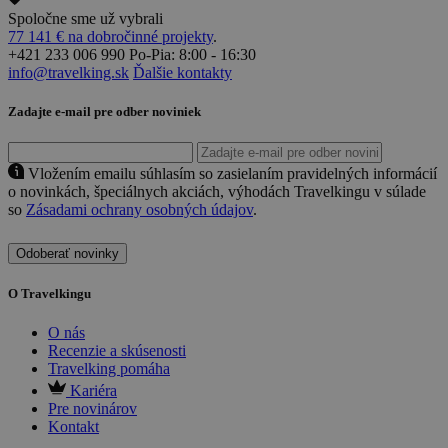
Spoločne sme už vybrali
77 141 € na dobročinné projekty
.
+421 233 006 990
Po-Pia: 8:00 - 16:30
info@travelking.sk
Ďalšie kontakty
Zadajte e-mail pre odber noviniek
Vložením emailu súhlasím so zasielaním pravidelných informácií
o novinkách, špeciálnych akciách, výhodách Travelkingu v súlade
so
Zásadami ochrany osobných údajov
.
Odoberať novinky
O Travelkingu
O nás
Recenzie a skúsenosti
Travelking pomáha
Kariéra
Pre novinárov
Kontakt