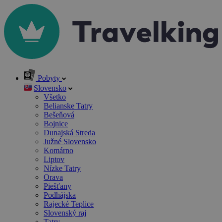
Pobyty
Slovensko
Všetko
Belianske Tatry
Bešeňová
Bojnice
Dunajská Streda
Južné Slovensko
Komárno
Liptov
Nízke Tatry
Orava
Piešťany
Podhájska
Rajecké Teplice
Slovenský raj
Tatry