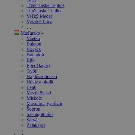
Trenčianske Teplice
Turčianske Teplice
Veľký Meder
Vysoké Tatry
…
Maďarsko
Všetko
Balaton
Bogács
Budapešť
Bük
Eger (Jáger)
Győr
Hajdúszoboszló
Hévíz a okolie
Lenti
Mezőkövesd
Miskolc
Mosonmagyaróvár
Šopron
Szentgotthárd
Sárvár
Zalakaros
…