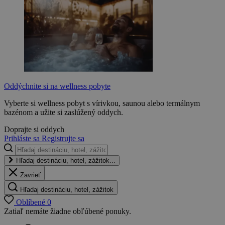
Oddýchnite si na wellness pobyte
Vyberte si wellness pobyt s vírivkou, saunou alebo termálnym
bazénom a užite si zaslúžený oddych.
Doprajte si oddych
Prihláste sa
Registrujte sa
Hľadaj destináciu, hotel, zážitok...
Zavrieť
Hľadaj destináciu, hotel, zážitok
Oblíbené
0
Zatiaľ nemáte žiadne obľúbené ponuky.