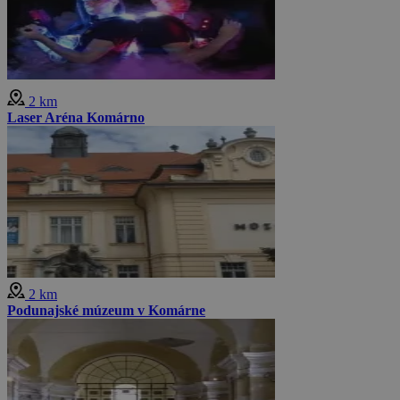
2 km
Laser Aréna Komárno
2 km
Podunajské múzeum v Komárne