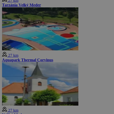
27 km
Tarzánia Velký Meder
27 km
Aquapark Thermal Corvinus
27 km