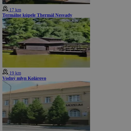
17 km
Termálne kúpele Thermál Nesvady
19 km
Vodný mlyn Kolárovo