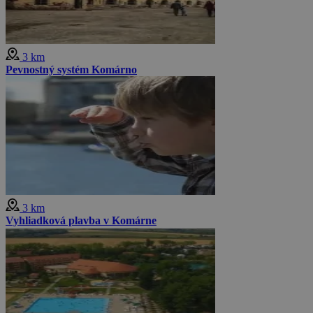
3 km
Pevnostný systém Komárno
3 km
Vyhliadková plavba v Komárne