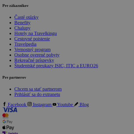
Pre zákazníkov
Časté otázky
Benefity
Chalupy
Hotely na Travelkingu
Cestovné poistenie
Travelpedia
Vernostný program
Osobne overené pobyty
Rekreačné príspevky
Študentské preukazy ISIC, ITIC a EURO26
Pre partnerov
Chcem sa stať partnerom
Prihlásiť sa do extranetu
Facebook
Instagram
Youtube
Blog