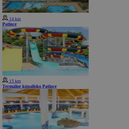
14 km
Patince
15 km
Termálne kúpalisko Patince