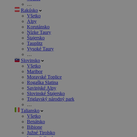
…
Rakúsko
Všetko
Alpy
Korutánsko
Nízke Taury
Štajersko
Tauplitz
Vysoké Taury
…
Slovinsko
Všetko
Maribor
Moravské Toplice
Rogaška Slatina
Savinjské Alpy
Slovinské Štajersko
Triglavský národný park
…
Taliansko
Všetko
Benátsko
Bibione
Južné Tirolsko