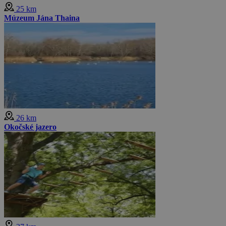
25 km
Múzeum Jána Thaina
26 km
Okočské jazero