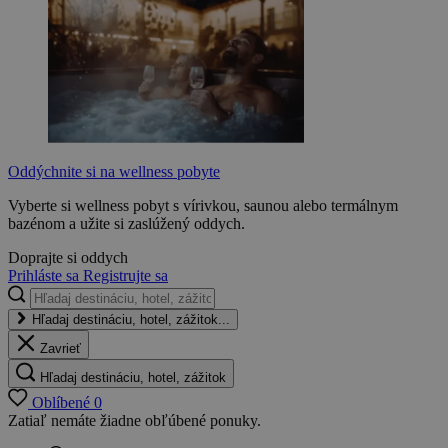
Oddýchnite si na wellness pobyte
Vyberte si wellness pobyt s vírivkou, saunou alebo termálnym
bazénom a užite si zaslúžený oddych.
Doprajte si oddych
Prihláste sa
Registrujte sa
Hľadaj destináciu, hotel, zážitok...
Zavrieť
Hľadaj destináciu, hotel, zážitok
Oblíbené
0
Zatiaľ nemáte žiadne obľúbené ponuky.