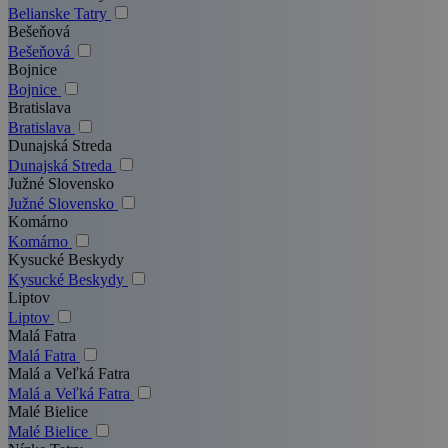
Belianske Tatry
Bešeňová
Bešeňová
Bojnice
Bojnice
Bratislava
Bratislava
Dunajská Streda
Dunajská Streda
Južné Slovensko
Južné Slovensko
Komárno
Komárno
Kysucké Beskydy
Kysucké Beskydy
Liptov
Liptov
Malá Fatra
Malá Fatra
Malá a Veľká Fatra
Malá a Veľká Fatra
Malé Bielice
Malé Bielice