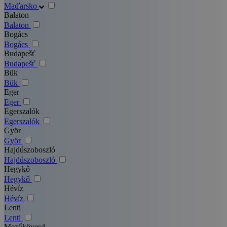
Maďarsko
Balaton
Balaton
Bogács
Bogács
Budapešť
Budapešť
Bük
Bük
Eger
Eger
Egerszalók
Egerszalók
Györ
Györ
Hajdúszoboszló
Hajdúszoboszló
Hegykő
Hegykő
Hévíz
Hévíz
Lenti
Lenti
Mezőkövesd