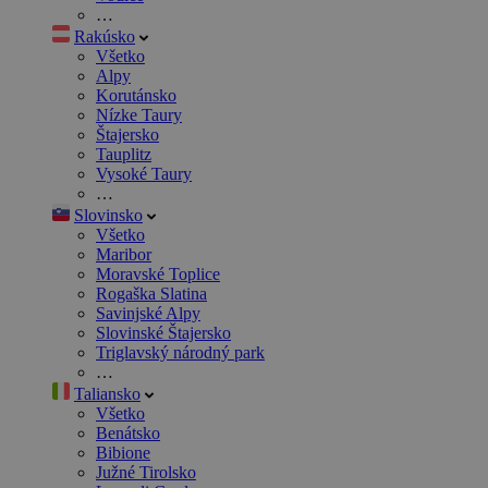
…
Rakúsko
Všetko
Alpy
Korutánsko
Nízke Taury
Štajersko
Tauplitz
Vysoké Taury
…
Slovinsko
Všetko
Maribor
Moravské Toplice
Rogaška Slatina
Savinjské Alpy
Slovinské Štajersko
Triglavský národný park
…
Taliansko
Všetko
Benátsko
Bibione
Južné Tirolsko