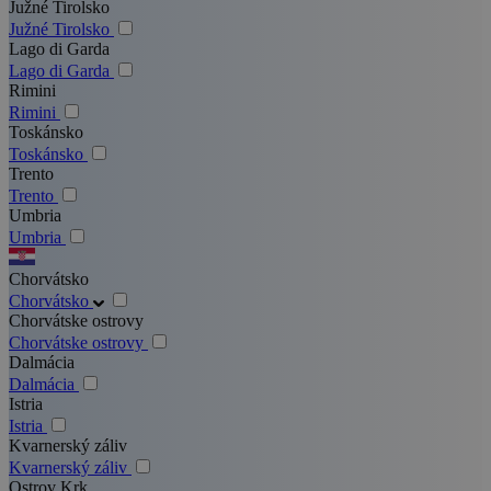
Južné Tirolsko
Južné Tirolsko
Lago di Garda
Lago di Garda
Rimini
Rimini
Toskánsko
Toskánsko
Trento
Trento
Umbria
Umbria
Chorvátsko
Chorvátsko
Chorvátske ostrovy
Chorvátske ostrovy
Dalmácia
Dalmácia
Istria
Istria
Kvarnerský záliv
Kvarnerský záliv
Ostrov Krk