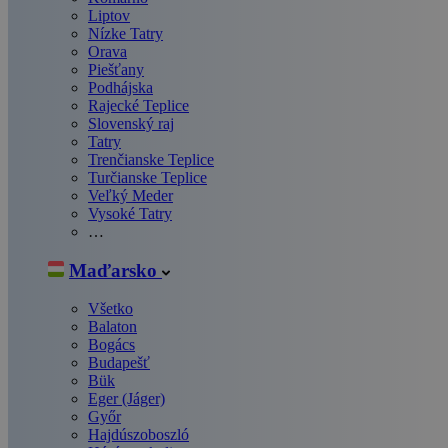
Liptov
Nízke Tatry
Orava
Piešťany
Podhájska
Rajecké Teplice
Slovenský raj
Tatry
Trenčianske Teplice
Turčianske Teplice
Veľký Meder
Vysoké Tatry
…
Maďarsko
Všetko
Balaton
Bogács
Budapešť
Bük
Eger (Jáger)
Győr
Hajdúszoboszló