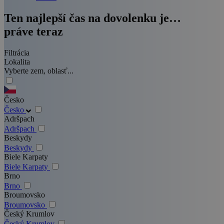
Ten najlepší čas na dovolenku je…
práve teraz
Filtrácia
Lokalita
Vyberte zem, oblasť...
Česko
Česko
Adršpach
Adršpach
Beskydy
Beskydy
Biele Karpaty
Biele Karpaty
Brno
Brno
Broumovsko
Broumovsko
Český Krumlov
Český Krumlov