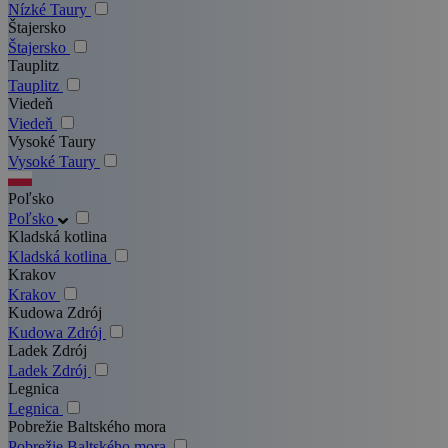
Nízké Taury
Štajersko
Štajersko
Tauplitz
Tauplitz
Viedeň
Viedeň
Vysoké Taury
Vysoké Taury
Poľsko
Poľsko
Kladská kotlina
Kladská kotlina
Krakov
Krakov
Kudowa Zdrój
Kudowa Zdrój
Ladek Zdrój
Ladek Zdrój
Legnica
Legnica
Pobrežie Baltského mora
Pobrežie Baltského mora