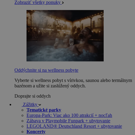
Zobraziť všetky ponuky
Oddýchnite si na wellness pobyte
Vyberte si wellness pobyt s vírivkou, saunou alebo termálnym
bazénom a užite si zaslúžený oddych.
Doprajte si oddych
Zážitky
Tematické parky
Europa-Park: Viac ako 100 atrakcií + nocľah
Zábava v Playmobile Funpark + ubytovanie
LEGOLAND® Deutschland Resort + ubytovanie
Koncerty