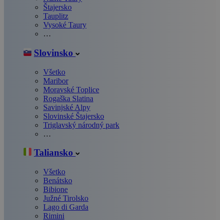
Štajersko
Tauplitz
Vysoké Taury
…
Slovinsko
Všetko
Maribor
Moravské Toplice
Rogaška Slatina
Savinjské Alpy
Slovinské Štajersko
Triglavský národný park
…
Taliansko
Všetko
Benátsko
Bibione
Južné Tirolsko
Lago di Garda
Rimini