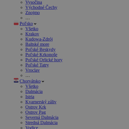
Vysočina
Východné Čechy
Znojmo
…
Poľsko
Všetko
Krakov
Kudowa-Zdrój
Baltské more
Poľské Beskydy
Poľské Krkonoše
Poľské Orlické hory
Poľské Tatry
Vroclav
…
Chorvátsko
Všetko
Dalmácia
Istria
Kvarnerský záliv
Ostrov Krk
Ostrov Pag
Severná Dalmácia
Stredná Dalmácia
Vodice