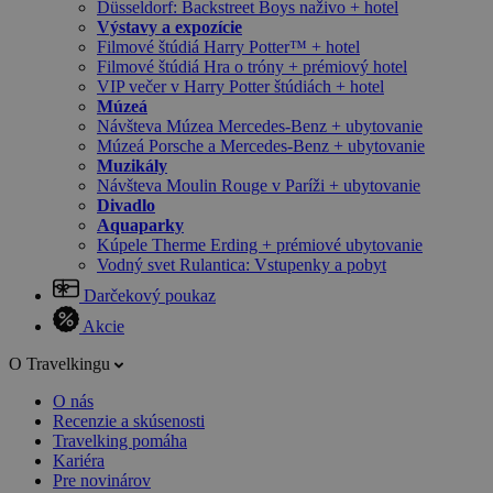
Düsseldorf: Backstreet Boys naživo + hotel
Výstavy a expozície
Filmové štúdiá Harry Potter™ + hotel
Filmové štúdiá Hra o tróny + prémiový hotel
VIP večer v Harry Potter štúdiách + hotel
Múzeá
Návšteva Múzea Mercedes-Benz + ubytovanie
Múzeá Porsche a Mercedes-Benz + ubytovanie
Muzikály
Návšteva Moulin Rouge v Paríži + ubytovanie
Divadlo
Aquaparky
Kúpele Therme Erding + prémiové ubytovanie
Vodný svet Rulantica: Vstupenky a pobyt
Darčekový poukaz
Akcie
O Travelkingu
O nás
Recenzie a skúsenosti
Travelking pomáha
Kariéra
Pre novinárov