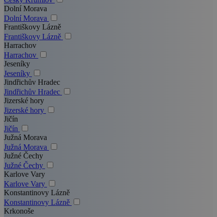
Dolní Morava
Dolní Morava
Františkovy Lázně
Františkovy Lázně
Harrachov
Harrachov
Jeseníky
Jeseníky
Jindřichův Hradec
Jindřichův Hradec
Jizerské hory
Jizerské hory
Jičín
Jičín
Južná Morava
Južná Morava
Južné Čechy
Južné Čechy
Karlove Vary
Karlove Vary
Konstantinovy Lázně
Konstantinovy Lázně
Krkonoše