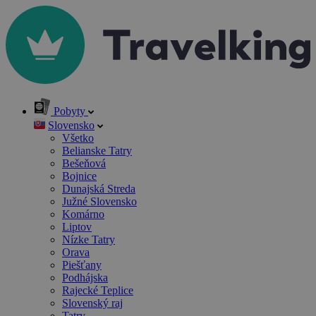
Pobyty
Slovensko
Všetko
Belianske Tatry
Bešeňová
Bojnice
Dunajská Streda
Južné Slovensko
Komárno
Liptov
Nízke Tatry
Orava
Piešťany
Podhájska
Rajecké Teplice
Slovenský raj
Tatry