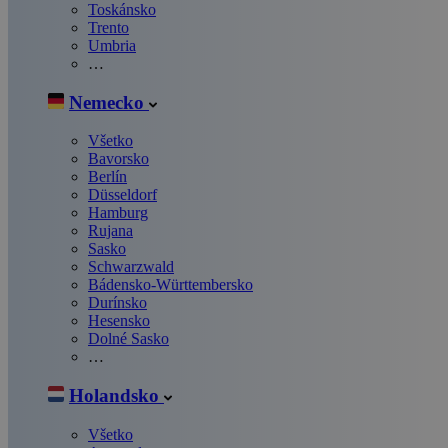
Toskánsko
Trento
Umbria
…
Nemecko
Všetko
Bavorsko
Berlín
Düsseldorf
Hamburg
Rujana
Sasko
Schwarzwald
Bádensko-Württembersko
Durínsko
Hesensko
Dolné Sasko
…
Holandsko
Všetko