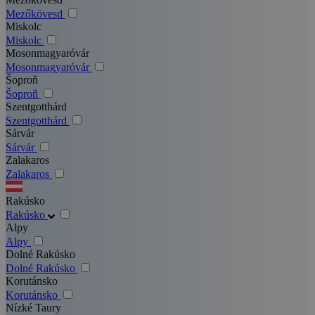
Mezőkövesd
Miskolc
Miskolc
Mosonmagyaróvár
Mosonmagyaróvár
Šoproň
Šoproň
Szentgotthárd
Szentgotthárd
Sárvár
Sárvár
Zalakaros
Zalakaros
Rakúsko
Rakúsko
Alpy
Alpy
Dolné Rakúsko
Dolné Rakúsko
Korutánsko
Korutánsko
Nízké Taury