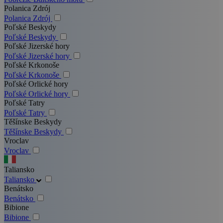
Polanica Zdrój
Polanica Zdrój
Poľské Beskydy
Poľské Beskydy
Poľské Jizerské hory
Poľské Jizerské hory
Poľské Krkonoše
Poľské Krkonoše
Poľské Orlické hory
Poľské Orlické hory
Poľské Tatry
Poľské Tatry
Těšínske Beskydy
Těšínske Beskydy
Vroclav
Vroclav
Taliansko
Taliansko
Benátsko
Benátsko
Bibione
Bibione