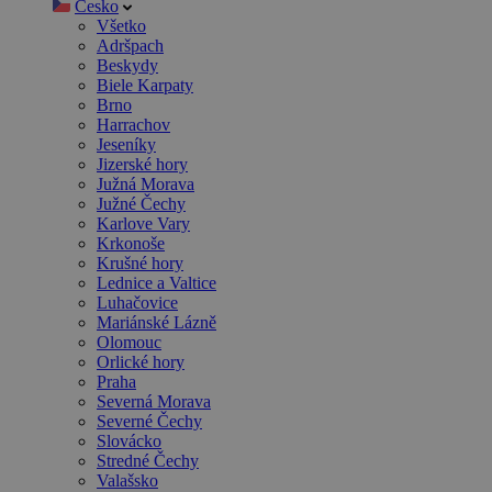
Česko
Všetko
Adršpach
Beskydy
Biele Karpaty
Brno
Harrachov
Jeseníky
Jizerské hory
Južná Morava
Južné Čechy
Karlove Vary
Krkonoše
Krušné hory
Lednice a Valtice
Luhačovice
Mariánské Lázně
Olomouc
Orlické hory
Praha
Severná Morava
Severné Čechy
Slovácko
Stredné Čechy
Valašsko