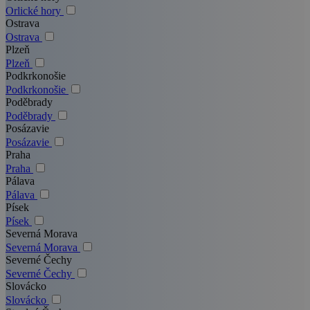
Orlické hory
Ostrava
Ostrava
Plzeň
Plzeň
Podkrkonošie
Podkrkonošie
Poděbrady
Poděbrady
Posázavie
Posázavie
Praha
Praha
Pálava
Pálava
Písek
Písek
Severná Morava
Severná Morava
Severné Čechy
Severné Čechy
Slovácko
Slovácko