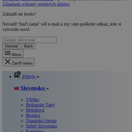
Zásadami ochrany osobných údajov
.
Zabudli ste heslo?
Nevadí! Stačí zadať váš e-mail a my vám pošleme odkaz, kde si
vytvoríte nové.
Odoslať
Back
Menu
Zavřít menu
Pobyty
Slovensko
Všetko
Belianske Tatry
Bešeňová
Bojnice
Dunajská Streda
Južné Slovensko
Komárno