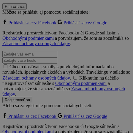
Prihlásiť sa
Môžete sa prihlásiť aj pomocou sociálnej siete:
Prihlásiť sa cez Facebook
Prihlásiť sa cez Google
Registráciou prostredníctvom Facebooku či Google súhlasím s
Obchodnými podmienkami
a potvrdzujem, že som sa zoznámil/a so
Zásadami ochrany osobných údajov
.
Chcem dostávať e-maily s pravidelnými informáciami o
novinkách, špeciálnych akciách a výhodách Travelkingu v súlade so
Zásadami ochrany osobných údajov
.
Kliknutím na tlačidlo
“Registrovať sa” súhlasíte s
Obchodnými podmienkami
a
potvrdzujete, že ste sa zoznámil/a so
Zásadami ochrany osobných
údajov
.
Registrovať sa
Alebo sa zaregistrujte pomocou sociálnych sietí:
Prihlásiť sa cez Facebook
Prihlásiť sa cez Google
Registráciou prostredníctvom Facebooku či Google súhlasím s
Obchodnými podmienkami
a potvrdzujem, že som sa zoznámil/a so