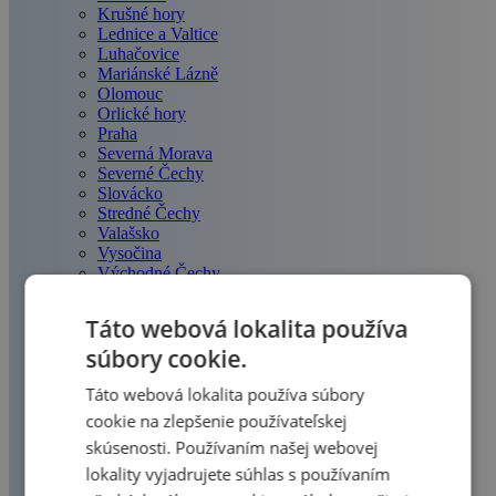
Krušné hory
Lednice a Valtice
Luhačovice
Mariánské Lázně
Olomouc
Orlické hory
Praha
Severná Morava
Severné Čechy
Slovácko
Stredné Čechy
Valašsko
Vysočina
Východné Čechy
Znojmo
…
Táto webová lokalita používa
súbory cookie.
Poľsko
Táto webová lokalita používa súbory
Všetko
Krakov
cookie na zlepšenie používateľskej
Kudowa-Zdrój
skúsenosti. Používaním našej webovej
Baltské more
lokality vyjadrujete súhlas s používaním
Poľské Beskydy