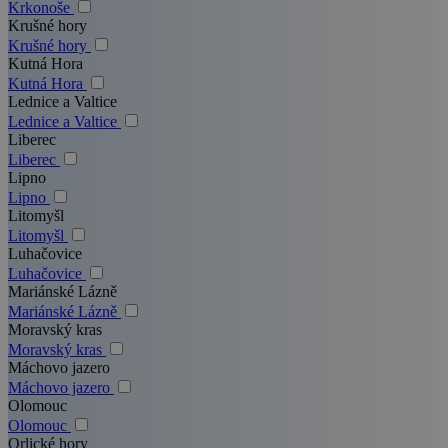
Krkonoše
Krušné hory
Krušné hory
Kutná Hora
Kutná Hora
Lednice a Valtice
Lednice a Valtice
Liberec
Liberec
Lipno
Lipno
Litomyšl
Litomyšl
Luhačovice
Luhačovice
Mariánské Lázně
Mariánské Lázně
Moravský kras
Moravský kras
Máchovo jazero
Máchovo jazero
Olomouc
Olomouc
Orlické hory