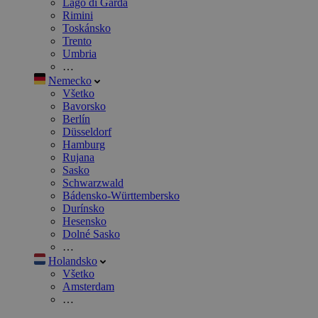
Lago di Garda
Rimini
Toskánsko
Trento
Umbria
…
Nemecko
Všetko
Bavorsko
Berlín
Düsseldorf
Hamburg
Rujana
Sasko
Schwarzwald
Bádensko-Württembersko
Durínsko
Hesensko
Dolné Sasko
…
Holandsko
Všetko
Amsterdam
…