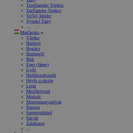
Trenčianske Teplice
Turčianske Teplice
Veľký Meder
Vysoké Tatry
…
Maďarsko
Všetko
Balaton
Bogács
Budapešť
Bük
Eger (Jáger)
Győr
Hajdúszoboszló
Hévíz a okolie
Lenti
Mezőkövesd
Miskolc
Mosonmagyaróvár
Šopron
Szentgotthárd
Sárvár
Zalakaros
…