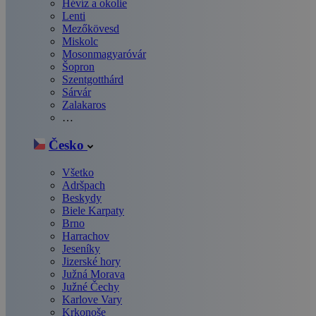
Hévíz a okolie
Lenti
Mezőkövesd
Miskolc
Mosonmagyaróvár
Šopron
Szentgotthárd
Sárvár
Zalakaros
…
Česko
Všetko
Adršpach
Beskydy
Biele Karpaty
Brno
Harrachov
Jeseníky
Jizerské hory
Južná Morava
Južné Čechy
Karlove Vary
Krkonoše