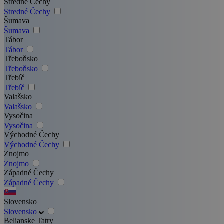
Stredné Čechy
Stredné Čechy
Šumava
Šumava
Tábor
Tábor
Třeboňsko
Třeboňsko
Třebíč
Třebíč
Valašsko
Valašsko
Vysočina
Vysočina
Východné Čechy
Východné Čechy
Znojmo
Znojmo
Západné Čechy
Západné Čechy
Slovensko
Slovensko
Belianske Tatry