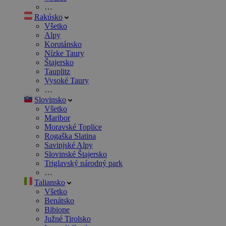
…
Rakúsko
Všetko
Alpy
Korutánsko
Nízke Taury
Štajersko
Tauplitz
Vysoké Taury
…
Slovinsko
Všetko
Maribor
Moravské Toplice
Rogaška Slatina
Savinjské Alpy
Slovinské Štajersko
Triglavský národný park
…
Taliansko
Všetko
Benátsko
Bibione
Južné Tirolsko