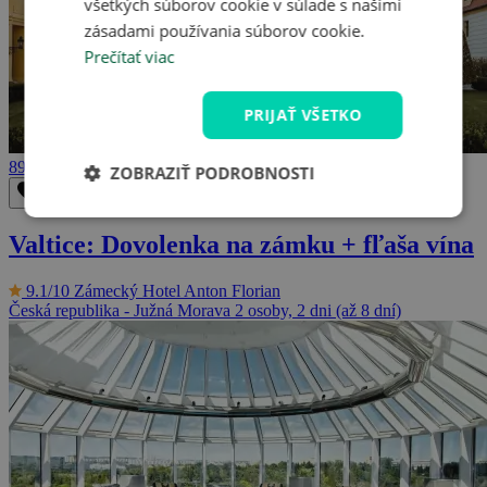
všetkých súborov cookie v súlade s našimi
zásadami používania súborov cookie.
Prečítať viac
PRIJAŤ VŠETKO
89 €
ZOBRAZIŤ PODROBNOSTI
Odstrániť z obľúbených
Uložiť do obľúbených
Valtice: Dovolenka na zámku + fľaša vína
9.1/10
Zámecký Hotel Anton Florian
Česká republika - Južná Morava
2 osoby, 2 dni (až 8 dní)