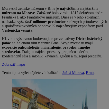
Moravské zemské múzeum v Brne je
najväčším a najstarším
múzeom na Morave
. Založené bolo v roku 1817 dekrétom cisára
Františka I. ako Františkovo múzeum. Dnes sa v jeho zbierkach
nachádza
vyše šesť miliónov predmetov
z rôznych prírodovedných
a spoločenskovedných odborov. K najznámejším exponátom patrí
Vestonická venuša
.
Hlavnou výstavnou budovou je reprezentatívny
Dietrichsteinský
palác
na Zelenom trhu v centre Brna. Svoje miesto tu majú
expozície paleontológie, mineralógie, praveku, raného
stredoveku
. Ďalej tu nájdete priestory pre prácu s deťmi,
konferenčnú sála a salónik, kaviareň, galériu a múzejnú predajňu.
Zobraziť mapu
Tento tip na výlet nájdete v lokalitách:
Južná Morava
,
Brno
,