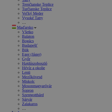
Trenčianske Teplice
Turčianske Teplice
Veľký Meder
Vysoké Tatry
…
Maďarsko
Všetko
Balaton
Bogács
Budapešť
Bük
Eger (Jáger)
Győr
Hajdúszoboszló
Hévíz a okolie
Lenti
Mezőkövesd
Miskolc
Mosonmagyaróvár
Šopron
Szentgotthárd
Sárvár
Zalakaros
…