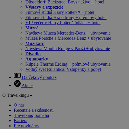
Düsseldorf: Backstreet Boys naživo + hotel
Výstavy a expozície
Filmové štúdiá Harry Potter™ + hotel
Filmové štúdiá Hra o tróny + prémiový hotel
VIP večer v Harry Potter štúdiách + hotel
Múzeá
Návšteva Múzea Mercedes-Benz + ubytovanie
Múzeá Porsche a Mercedes-Benz + ubytovanie
Muzikály
Návšteva Moulin Rouge v Paríži + ubytovanie
Divadlo
Aquaparky
Kúpele Therme Erding + prémiové ubytovanie
Vodný svet Rulantica: Vstupenky a pobyt
Darčekový poukaz
Akcie
O Travelkingu
O nás
Recenzie a skúsenosti
Travelking pomáha
Kariéra
Pre novinárov