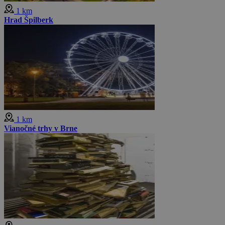
1 km
Hrad Špilberk
1 km
Vianočné trhy v Brne