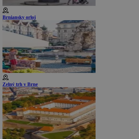
Brniansky orloj
Zelný trh v Brne