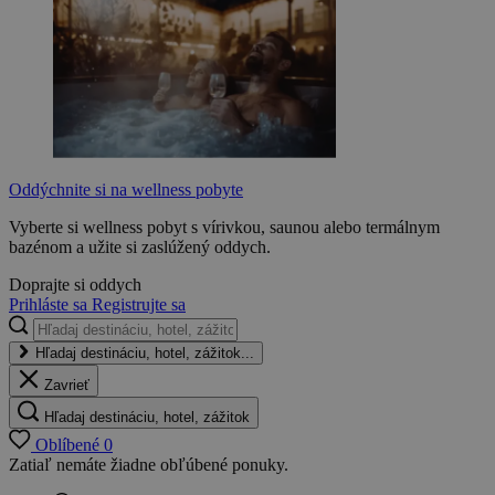
Oddýchnite si na wellness pobyte
Vyberte si wellness pobyt s vírivkou, saunou alebo termálnym
bazénom a užite si zaslúžený oddych.
Doprajte si oddych
Prihláste sa
Registrujte sa
Hľadaj destináciu, hotel, zážitok...
Zavrieť
Hľadaj destináciu, hotel, zážitok
Oblíbené
0
Zatiaľ nemáte žiadne obľúbené ponuky.