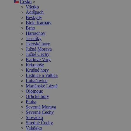
Česko
Všetko
Adršpach
Beskydy
Biele Karpaty
Brno
Harrachov
Jeseníky
Jizerské hory
Južná Morava
Južné Čechy
Karlove Vary
Krkonoše
Krušné hory
Lednice a Valtice
Luhačovice
Mariánské Lázně
Olomouc
Orlické hory
Praha
Severná Morava
Severné Čechy
Slovácko
Stredné Čechy
Valašsko