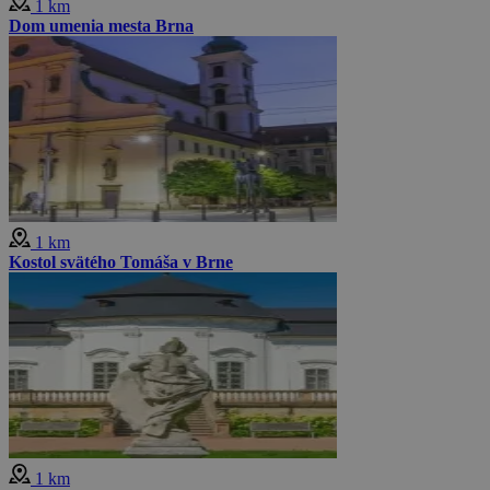
1 km
Dom umenia mesta Brna
1 km
Kostol svätého Tomáša v Brne
1 km