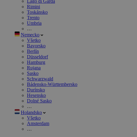
Lago di Garda
Rimini
Toskánsko
Trento
Umbria
…
Nemecko
Všetko
Bavorsko
Berlín
Düsseldorf
Hamburg
Rujana
Sasko
Schwarzwald
Bádensko-Württembersko
Durínsko
Hesensko
Dolné Sasko
…
Holandsko
Všetko
Amsterdam
…