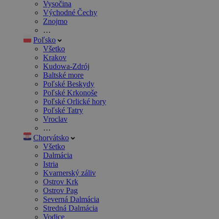
Vysočina
Východné Čechy
Znojmo
…
Poľsko
Všetko
Krakov
Kudowa-Zdrój
Baltské more
Poľské Beskydy
Poľské Krkonoše
Poľské Orlické hory
Poľské Tatry
Vroclav
…
Chorvátsko
Všetko
Dalmácia
Istria
Kvarnerský záliv
Ostrov Krk
Ostrov Pag
Severná Dalmácia
Stredná Dalmácia
Vodice