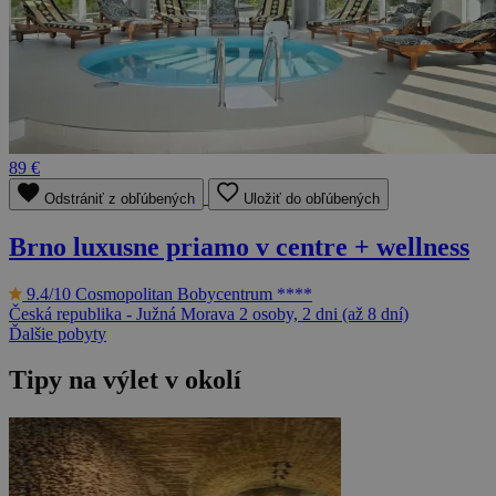
89 €
Odstrániť z obľúbených
Uložiť do obľúbených
Brno luxusne priamo v centre + wellness
9.4/10
Cosmopolitan Bobycentrum ****
Česká republika - Južná Morava
2 osoby, 2 dni (až 8 dní)
Ďalšie pobyty
Tipy na výlet v okolí