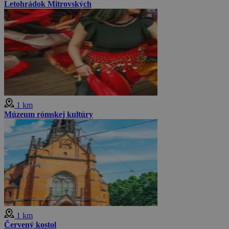
Letohrádok Mitrovských
1 km
Múzeum rómskej kultúry
1 km
Červený kostol