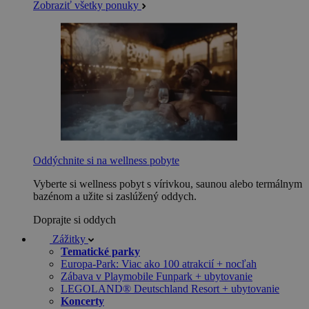
Zobraziť všetky ponuky
Oddýchnite si na wellness pobyte
Vyberte si wellness pobyt s vírivkou, saunou alebo termálnym
bazénom a užite si zaslúžený oddych.
Doprajte si oddych
Zážitky
Tematické parky
Europa-Park: Viac ako 100 atrakcií + nocľah
Zábava v Playmobile Funpark + ubytovanie
LEGOLAND® Deutschland Resort + ubytovanie
Koncerty