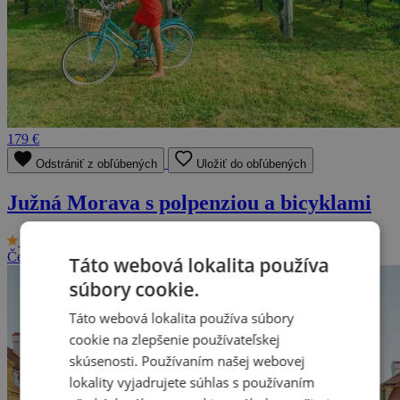
179 €
Odstrániť z obľúbených
Uložiť do obľúbených
Južná Morava s polpenziou a bicyklami
9.4/10
Pension Mlýn
Česká republika - Južná Morava
2 osoby, 3 dni (až 8 dní)
Táto webová lokalita používa
súbory cookie.
Táto webová lokalita používa súbory
cookie na zlepšenie používateľskej
skúsenosti. Používaním našej webovej
lokality vyjadrujete súhlas s používaním