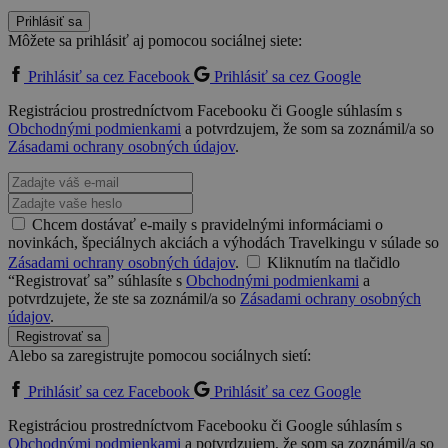
Prihlásiť sa
Môžete sa prihlásiť aj pomocou sociálnej siete:
Prihlásiť sa cez Facebook
Prihlásiť sa cez Google
Registráciou prostredníctvom Facebooku či Google súhlasím s
Obchodnými podmienkami
a potvrdzujem, že som sa zoznámil/a so
Zásadami ochrany osobných údajov
.
Chcem dostávať e-maily s pravidelnými informáciami o
novinkách, špeciálnych akciách a výhodách Travelkingu v súlade so
Zásadami ochrany osobných údajov
.
Kliknutím na tlačidlo
“Registrovať sa” súhlasíte s
Obchodnými podmienkami
a
potvrdzujete, že ste sa zoznámil/a so
Zásadami ochrany osobných
údajov
.
Registrovať sa
Alebo sa zaregistrujte pomocou sociálnych sietí:
Prihlásiť sa cez Facebook
Prihlásiť sa cez Google
Registráciou prostredníctvom Facebooku či Google súhlasím s
Obchodnými podmienkami
a potvrdzujem, že som sa zoznámil/a so