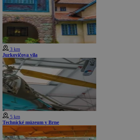
3 km
Jurkovičova vila
5 km
Technické múzeum v Brne