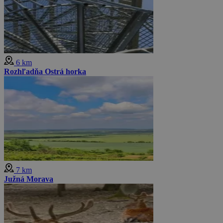
6 km
Rozhľadňa Ostrá horka
7 km
Južná Morava