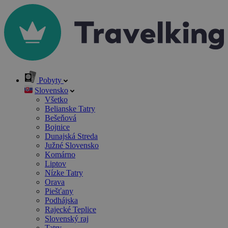
Pobyty
Slovensko
Všetko
Belianske Tatry
Bešeňová
Bojnice
Dunajská Streda
Južné Slovensko
Komárno
Liptov
Nízke Tatry
Orava
Piešťany
Podhájska
Rajecké Teplice
Slovenský raj
Tatry