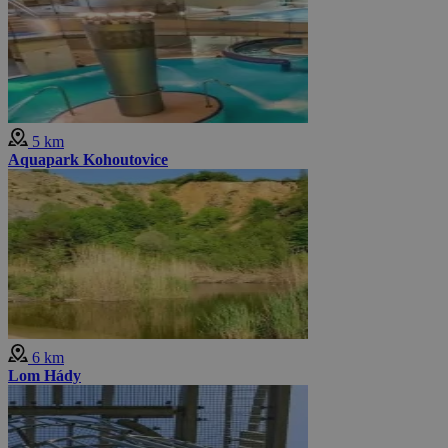
5 km
Aquapark Kohoutovice
6 km
Lom Hády