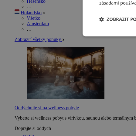
Hesensko
zásadami používa
…
Holandsko
Všetko
ZOBRAZIŤ P
Amsterdam
…
Zobraziť všetky ponuky
Oddýchnite si na wellness pobyte
Vyberte si wellness pobyt s vírivkou, saunou alebo termálnym 
Doprajte si oddych