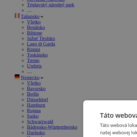
Triglavský národný park
…
Taliansko
Všetko
Benátsko
Bibione
Južné Tirolsko
Lago di Garda
Rimini
Toskánsko
Trento
Umbria
…
Nemecko
Všetko
Bavorsko
Berlín
Düsseldorf
Hamburg
Rujana
Táto webová
Sasko
Schwarzwald
Táto webová lokal
Bádensko-Württembersko
našej webovej lok
Durínsko