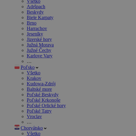
Všetko
Adršpach
Beskydy
Biele Karpaty
Brno
Harrachov
Jeseníky
Jizerské hory
Južná Morava
Južné Čechy
Karlove Vary
…
Poľsko
Všetko
Krakov
Kudowa-Zdrój
Baltské more
Poľské Beskydy
Poľské Krkonoše
Poľské Orlické hory
Poľské Tatry
Vroclav
…
Chorvátsko
Všetko