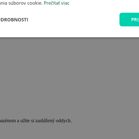
nia súborov cookie.
Prečítať viac
ODROBNOSTI
PRI
bazénom a užite si zaslúžený oddych.