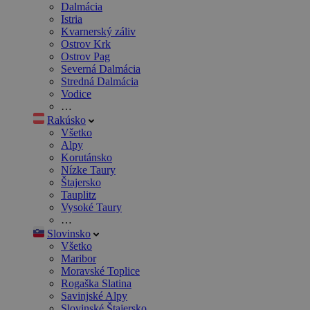
Dalmácia
Istria
Kvarnerský záliv
Ostrov Krk
Ostrov Pag
Severná Dalmácia
Stredná Dalmácia
Vodice
…
Rakúsko
Všetko
Alpy
Korutánsko
Nízke Taury
Štajersko
Tauplitz
Vysoké Taury
…
Slovinsko
Všetko
Maribor
Moravské Toplice
Rogaška Slatina
Savinjské Alpy
Slovinské Štajersko