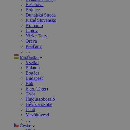
Bešeňová
Bojnice
Dunajská Streda
Južné Slovensko
Komárno
Liptov
Nízke Tatry
Orava
Piešťany
…
Maďarsko
Všetko
Balaton
Bogács
Budapešť
Bük
Eger (Jáger)
Győr
Hajdúszoboszló
Hévíz a okolie
Lenti
Mezőkövesd
…
Česko