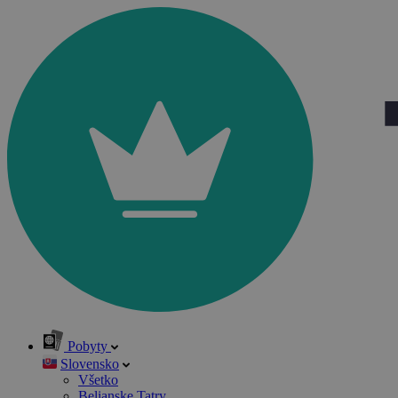
Pobyty
Slovensko
Všetko
Belianske Tatry