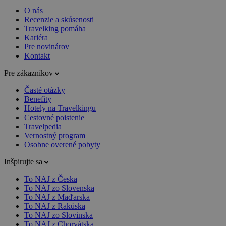
O nás
Recenzie a skúsenosti
Travelking pomáha
Kariéra
Pre novinárov
Kontakt
Pre zákazníkov
Časté otázky
Benefity
Hotely na Travelkingu
Cestovné poistenie
Travelpedia
Vernostný program
Osobne overené pobyty
Inšpirujte sa
To NAJ z Česka
To NAJ zo Slovenska
To NAJ z Maďarska
To NAJ z Rakúska
To NAJ zo Slovinska
To NAJ z Chorvátska