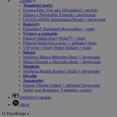
Zážitky
Tematické parky
Europa-Park: Viac ako 100 atrakcií + nocľah
Zábava v Playmobile Funpark + ubytovanie
LEGOLAND® Deutschland Resort + ubytovanie
Koncerty
Düsseldorf: Backstreet Boys naživo + hotel
Výstavy a expozície
Filmové štúdiá Harry Potter™ + hotel
Filmové štúdiá Hra o tróny + prémiový hotel
VIP večer v Harry Potter štúdiách + hotel
Múzeá
Návšteva Múzea Mercedes-Benz + ubytovanie
Múzeá Porsche a Mercedes-Benz + ubytovanie
Muzikály
Návšteva Moulin Rouge v Paríži + ubytovanie
Divadlo
Aquaparky
Kúpele Therme Erding + prémiové ubytovanie
Vodný svet Rulantica: Vstupenky a pobyt
Darčekový poukaz
Akcie
O Travelkingu