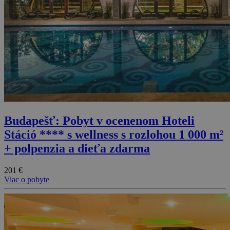
Budapešť: Pobyt v ocenenom Hoteli
Stáció **** s wellness s rozlohou 1 000 m²
+ polpenzia a dieťa zdarma
201 €
Viac o pobyte