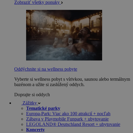
Zobraziť všetky ponuky
Oddýchnite si na wellness pobyte
Vyberte si wellness pobyt s vírivkou, saunou alebo termálnym
bazénom a užite si zaslúžený oddych.
Doprajte si oddych
Zážitky
Tematické parky
Europa-Park: Viac ako 100 atrakcií + nocľah
Zábava v Playmobile Funpark + ubytovanie
LEGOLAND® Deutschland Resort + ubytovanie
Koncerty