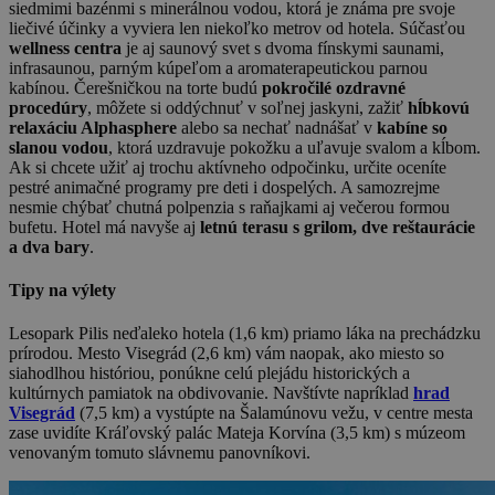
siedmimi bazénmi s minerálnou vodou, ktorá je známa pre svoje
liečivé účinky a vyviera len niekoľko metrov od hotela. Súčasťou
wellness centra
je aj saunový svet s dvoma fínskymi saunami,
infrasaunou, parným kúpeľom a aromaterapeutickou parnou
kabínou. Čerešničkou na torte budú
pokročilé ozdravné
procedúry
, môžete si oddýchnuť v soľnej jaskyni, zažiť
hĺbkovú
relaxáciu Alphasphere
alebo sa nechať nadnášať v
kabíne so
slanou vodou
, ktorá uzdravuje pokožku a uľavuje svalom a kĺbom.
Ak si chcete užiť aj trochu aktívneho odpočinku, určite oceníte
pestré animačné programy pre deti i dospelých. A samozrejme
nesmie chýbať chutná polpenzia s raňajkami aj večerou formou
bufetu. Hotel má navyše aj
letnú terasu s grilom, dve reštaurácie
a dva bary
.
Tipy na výlety
Lesopark Pilis neďaleko hotela (1,6 km) priamo láka na prechádzku
prírodou. Mesto Visegrád (2,6 km) vám naopak, ako miesto so
siahodlhou históriou, ponúkne celú plejádu historických a
kultúrnych pamiatok na obdivovanie. Navštívte napríklad
hrad
Visegrád
(7,5 km) a vystúpte na Šalamúnovu vežu, v centre mesta
zase uvidíte Kráľovský palác Mateja Korvína (3,5 km) s múzeom
venovaným tomuto slávnemu panovníkovi.