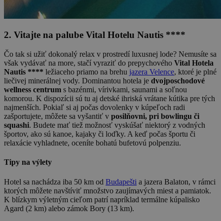
2. Vitajte na palube Vital Hotelu Nautis ****
Čo tak si užiť dokonalý relax v prostredí luxusnej lode? Nemusíte sa
však vydávať na more, stačí vyraziť do prepychového
Vital Hotela
Nautis ****
ležiaceho priamo na brehu
jazera Velence
, ktoré je plné
liečivej minerálnej vody. Dominantou hotela je
dvojposchodové
wellness centrum
s bazénmi, vírivkami, saunami a soľnou
komorou. K dispozícii sú tu aj detské ihriská vrátane kútika pre tých
najmenších. Pokiaľ si aj počas dovolenky v kúpeľoch radi
zašportujete, môžete sa vyšantiť v
posilňovni, pri bowlingu či
squashi
. Budete mať tiež možnosť vyskúšať niektorý z vodných
športov, ako sú kanoe, kajaky či loďky. A keď počas športu či
relaxácie vyhladnete, oceníte bohatú bufetovú polpenziu.
Tipy na výlety
Hotel sa nachádza iba 50 km od
Budapešti
a jazera Balaton, v rámci
ktorých môžete navštíviť množstvo zaujímavých miest a pamiatok.
K blízkym výletným cieľom patrí napríklad termálne kúpalisko
Agard (2 km) alebo zámok Bory (13 km).