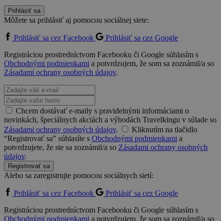
Prihlásiť sa
Môžete sa prihlásiť aj pomocou sociálnej siete:
Prihlásiť sa cez Facebook
Prihlásiť sa cez Google
Registráciou prostredníctvom Facebooku či Google súhlasím s
Obchodnými podmienkami
a potvrdzujem, že som sa zoznámil/a so
Zásadami ochrany osobných údajov
.
Chcem dostávať e-maily s pravidelnými informáciami o
novinkách, špeciálnych akciách a výhodách Travelkingu v súlade so
Zásadami ochrany osobných údajov
.
Kliknutím na tlačidlo
“Registrovať sa” súhlasíte s
Obchodnými podmienkami
a
potvrdzujete, že ste sa zoznámil/a so
Zásadami ochrany osobných
údajov
.
Registrovať sa
Alebo sa zaregistrujte pomocou sociálnych sietí:
Prihlásiť sa cez Facebook
Prihlásiť sa cez Google
Registráciou prostredníctvom Facebooku či Google súhlasím s
Obchodnými podmienkami
a potvrdzujem, že som sa zoznámil/a so