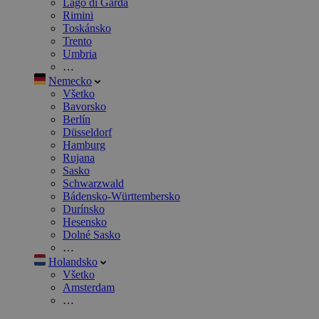
Lago di Garda
Rimini
Toskánsko
Trento
Umbria
…
Nemecko
Všetko
Bavorsko
Berlín
Düsseldorf
Hamburg
Rujana
Sasko
Schwarzwald
Bádensko-Württembersko
Durínsko
Hesensko
Dolné Sasko
…
Holandsko
Všetko
Amsterdam
…