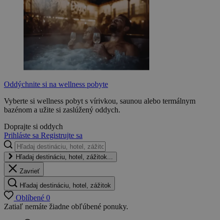
Oddýchnite si na wellness pobyte
Vyberte si wellness pobyt s vírivkou, saunou alebo termálnym
bazénom a užite si zaslúžený oddych.
Doprajte si oddych
Prihláste sa
Registrujte sa
Hľadaj destináciu, hotel, zážitok...
Zavrieť
Hľadaj destináciu, hotel, zážitok
Oblíbené
0
Zatiaľ nemáte žiadne obľúbené ponuky.