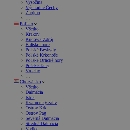
Vysočina
Východné Čechy
Znojmo
…
Poľsko
Všetko
Krakov
Kudowa-Zdrój
Baltské more
Poľské Beskydy
Poľské Krkonoše
Poľské Orlické hory
Poľské Tatry
Vroclav
…
Chorvátsko
Všetko
Dalmácia
Istria
Kvarnerský záliv
Ostrov Krk
Ostrov Pag
Severná Dalmácia
Stredná Dalmácia
Vodice