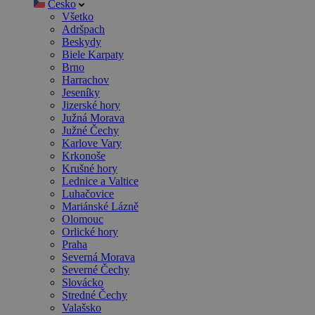
Česko
Všetko
Adršpach
Beskydy
Biele Karpaty
Brno
Harrachov
Jeseníky
Jizerské hory
Južná Morava
Južné Čechy
Karlove Vary
Krkonoše
Krušné hory
Lednice a Valtice
Luhačovice
Mariánské Lázně
Olomouc
Orlické hory
Praha
Severná Morava
Severné Čechy
Slovácko
Stredné Čechy
Valašsko