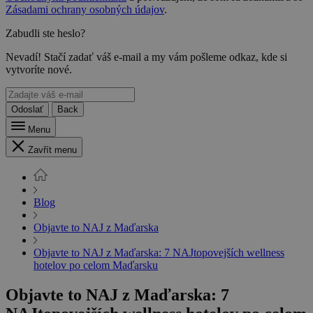
Zásadami ochrany osobných údajov
.
Zabudli ste heslo?
Nevadí! Stačí zadať váš e-mail a my vám pošleme odkaz, kde si
vytvoríte nové.
Odoslať
Back
Menu
Zavřít menu
Blog
Objavte to NAJ z Maďarska
Objavte to NAJ z Maďarska: 7 NAJtopovejších wellness
hotelov po celom Maďarsku
Objavte to NAJ z Maďarska: 7