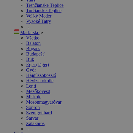
Trenčianske Teplice
Turčianske Teplice
Veľký Meder
Vysoké Tatry
…
Maďarsko
Všetko
Balaton
Bogács
Budapešť
Bük
Eger (Jáger)
Győr
Hajdúszoboszló
Hévíz a okolie
Lenti
Mezőkövesd
Miskolc
Mosonmagyaróvár
Šopron
Szentgotthárd
Sárvár
Zalakaros
…