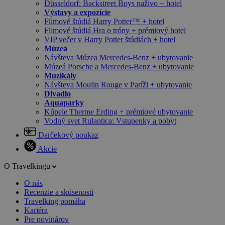
Düsseldorf: Backstreet Boys naživo + hotel
Výstavy a expozície
Filmové štúdiá Harry Potter™ + hotel
Filmové štúdiá Hra o tróny + prémiový hotel
VIP večer v Harry Potter štúdiách + hotel
Múzeá
Návšteva Múzea Mercedes-Benz + ubytovanie
Múzeá Porsche a Mercedes-Benz + ubytovanie
Muzikály
Návšteva Moulin Rouge v Paríži + ubytovanie
Divadlo
Aquaparky
Kúpele Therme Erding + prémiové ubytovanie
Vodný svet Rulantica: Vstupenky a pobyt
Darčekový poukaz
Akcie
O Travelkingu
O nás
Recenzie a skúsenosti
Travelking pomáha
Kariéra
Pre novinárov