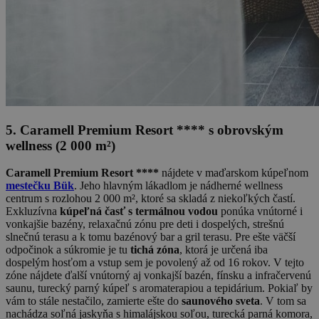
5. Caramell Premium Resort **** s obrovským
wellness (2 000 m²)
Caramell Premium Resort ****
nájdete v maďarskom kúpeľnom
mestečku Bük
. Jeho hlavným lákadlom je nádherné wellness
centrum s rozlohou 2 000 m², ktoré sa skladá z niekoľkých častí.
Exkluzívna
kúpeľná časť s termálnou vodou
ponúka vnútorné i
vonkajšie bazény, relaxačnú zónu pre deti i dospelých, strešnú
slnečnú terasu a k tomu bazénový bar a gril terasu. Pre ešte väčší
odpočinok a súkromie je tu
tichá zóna
, ktorá je určená iba
dospelým hosťom a vstup sem je povolený až od 16 rokov. V tejto
zóne nájdete ďalší vnútorný aj vonkajší bazén, fínsku a infračervenú
saunu, turecký parný kúpeľ s aromaterapiou a tepidárium. Pokiaľ by
vám to stále nestačilo, zamierte ešte do
saunového sveta
. V tom sa
nachádza soľná jaskyňa s himalájskou soľou, turecká parná komora,