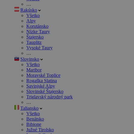
…
Rakúsko
Všetko
Alpy
Korutánsko
Nízke Taury
Štajersko
Tauplitz
Vysoké Taury
…
Slovinsko
Všetko
Maribor
Moravské Toplice
Rogaška Slatina
Savinjské Alpy
Slovinské Štajersko
Triglavský národný park
…
Taliansko
Všetko
Benátsko
Bibione
Južné Tirolsko