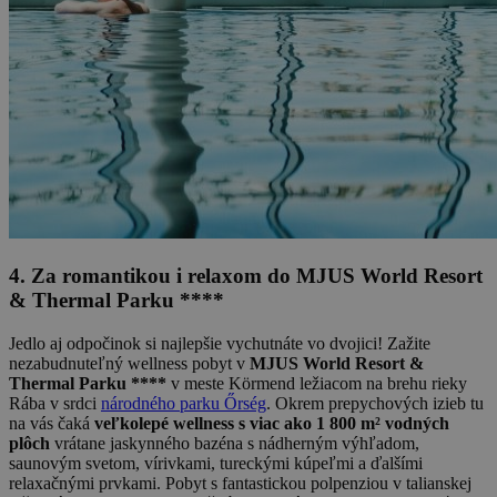
4. Za romantikou i relaxom do MJUS World Resort
& Thermal Parku ****
Jedlo aj odpočinok si najlepšie vychutnáte vo dvojici! Zažite
nezabudnuteľný wellness pobyt v
MJUS World Resort &
Thermal Parku ****
v meste Körmend ležiacom na brehu rieky
Rába v srdci
národného parku Őrség
. Okrem prepychových izieb tu
na vás čaká
veľkolepé wellness s viac ako 1 800 m² vodných
plôch
vrátane jaskynného bazéna s nádherným výhľadom,
saunovým svetom, vírivkami, tureckými kúpeľmi a ďalšími
relaxačnými prvkami. Pobyt s fantastickou polpenziou v talianskej