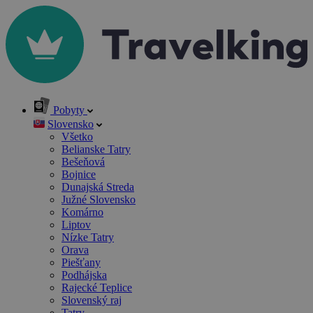
Pobyty
Slovensko
Všetko
Belianske Tatry
Bešeňová
Bojnice
Dunajská Streda
Južné Slovensko
Komárno
Liptov
Nízke Tatry
Orava
Piešťany
Podhájska
Rajecké Teplice
Slovenský raj
Tatry