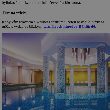
bylinková, fínska, aroma, infračervená a bio sauna.
Tipy na výlety
Keby vám relaxácia a wellness centrum v hoteli nestačilo, vždy sa
môžete vydať do blízkych
termálnych kúpeľov Bükfürdő
.