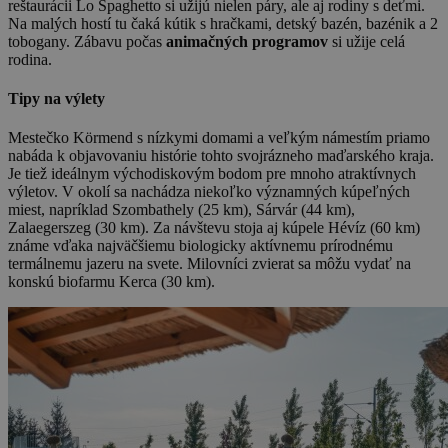
reštaurácii Lo Spaghetto si užijú nielen páry, ale aj rodiny s deťmi.
Na malých hostí tu čaká kútik s hračkami, detský bazén, bazénik a 2
tobogany. Zábavu počas
animačných programov
si užije celá
rodina.
Tipy na výlety
Mestečko Körmend s nízkymi domami a veľkým námestím priamo
nabáda k objavovaniu histórie tohto svojrázneho maďarského kraja.
Je tiež ideálnym východiskovým bodom pre mnoho atraktívnych
výletov. V okolí sa nachádza niekoľko významných kúpeľných
miest, napríklad Szombathely (25 km), Sárvár (44 km),
Zalaegerszeg (30 km). Za návštevu stoja aj kúpele Hévíz (60 km)
známe vďaka najväčšiemu biologicky aktívnemu prírodnému
termálnemu jazeru na svete. Milovníci zvierat sa môžu vydať na
konskú biofarmu Kerca (30 km).