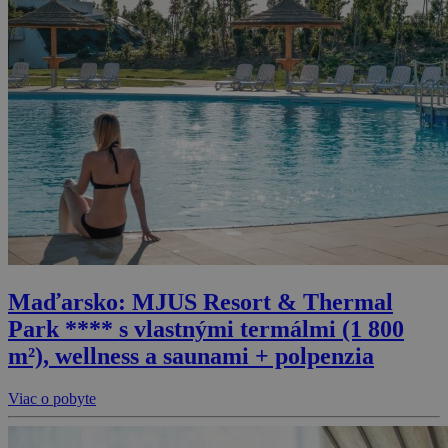
Maďarsko: MJUS Resort & Thermal
Park **** s vlastnými termálmi (1 800
m²), wellness a saunami + polpenzia
Viac o pobyte